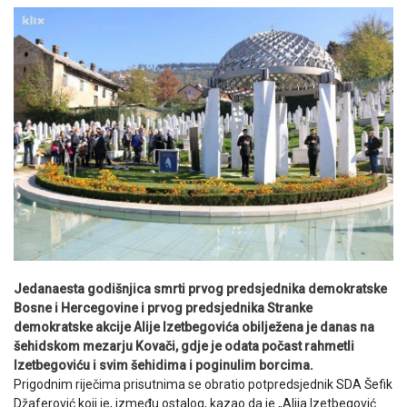
Jedanaesta godišnjica smrti prvog predsjednika demokratske
Bosne i Hercegovine i prvog predsjednika Stranke
demokratske akcije Alije Izetbegovića obilježena je danas na
šehidskom mezarju Kovači, gdje je odata počast rahmetli
Izetbegoviću i svim šehidima i poginulim borcima.
Prigodnim riječima prisutnima se obratio potpredsjednik SDA Šefik
Džaferović koji je, između ostalog, kazao da je „Alija Izetbegović