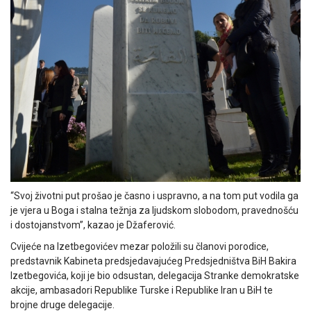
“Svoj životni put prošao je časno i uspravno, a na tom put vodila ga
je vjera u Boga i stalna težnja za ljudskom slobodom, pravednošću
i dostojanstvom”, kazao je Džaferović.
Cvijeće na Izetbegovićev mezar položili su članovi porodice,
predstavnik Kabineta predsjedavajućeg Predsjedništva BiH Bakira
Izetbegovića, koji je bio odsustan, delegacija Stranke demokratske
akcije, ambasadori Republike Turske i Republike Iran u BiH te
brojne druge delegacije.