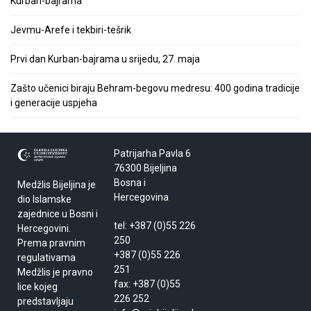
Kurban-bajrama
Jevmu-Arefe i tekbiri-tešrik
Prvi dan Kurban-bajrama u srijedu, 27. maja
Zašto učenici biraju Behram-begovu medresu: 400 godina tradicije
i generacije uspjeha
Patrijarha Pavla 6
76300 Bijeljina
Bosna i
Medžlis Bijeljina je
Hercegovina
dio Islamske
zajednice u Bosni i
tel: +387 (0)55 226
Hercegovini.
250
Prema pravnim
+387 (0)55 226
regulativama
251
Medžlis je pravno
fax: +387 (0)55
lice kojeg
226 252
predstavljaju