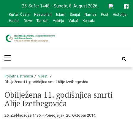
Skip
Skip
25. Safer 1448. - Subota, 8. August 2026.
to
to
Kur'an Časni
Resulullah
Islam
Šerijat
Namaz
Post
Historija
navigation
content
Hadisi
Dove
Tarikati
Vaktija
Vakuf
Kontakt
Medžlis Islamske
Službena web prezentacija
Primary
zajednice Bijeljina
Menu
Početna stranica
Vijesti
Obilježena 11. godišnjica smrti Alije Izetbegovića
Obilježena 11. godišnjica smrti
Alije Izetbegovića
26. Zu-l-hidždže 1435. - Ponedjeljak, 20. Oktobar 2014.