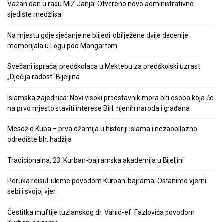
Važan dan u radu MIZ Janja: Otvoreno novo administrativno
sjedište medžlisa
Na mjestu gdje sjećanje ne blijedi: obilježene dvije decenije
memorijala u Logu pod Mangartom
Svečani ispraćaj predškolaca u Mektebu za predškolski uzrast
„Dječija radost“ Bijeljina
Islamska zajednica: Novi visoki predstavnik mora biti osoba koja će
na prvo mjesto staviti interese BiH, njenih naroda i građana
Mesdžid Kuba – prva džamija u historiji islama i nezaobilazno
odredište bh. hadžija
Tradicionalna, 23. Kurban-bajramska akademija u Bijeljini
Poruka reisul-uleme povodom Kurban-bajrama: Ostanimo vjerni
sebi i svojoj vjeri
Čestitka muftije tuzlanskog dr. Vahid-ef. Fazlovića povodom