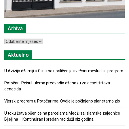
Arhiva
Arhiva
Aktuelno
U Azizija džamiji u Glinjima upriličen je svečani mevludski program
Potočari: Reisul-ulema predvodio dženazu za deset žrtava
genocida
Vjerski program u Potočarima: Ovdje je počinjeno planetarno zlo
U toku žetva pšenice na parcelama Medžlisa Islamske zajednice
Bijeljina – Kontinuiran i predan rad duži niz godina