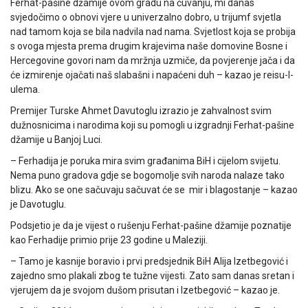
Ferhat-pašine džamije ovom gradu na čuvanju, mi danas
svjedočimo o obnovi vjere u univerzalno dobro, u trijumf svjetla
nad tamom koja se bila nadvila nad nama. Svjetlost koja se probija
s ovoga mjesta prema drugim krajevima naše domovine Bosne i
Hercegovine govori nam da mržnja uzmiče, da povjerenje jača i da
će izmirenje ojačati naš slabašni i napaćeni duh – kazao je reisu-l-
ulema.
Premijer Turske Ahmet Davutoglu izrazio je zahvalnost svim
dužnosnicima i narodima koji su pomogli u izgradnji Ferhat-pašine
džamije u Banjoj Luci.
– Ferhadija je poruka mira svim građanima BiH i cijelom svijetu.
Nema puno gradova gdje se bogomolje svih naroda nalaze tako
blizu. Ako se one sačuvaju sačuvat će se mir i blagostanje – kazao
je Davotuglu.
Podsjetio je da je vijest o rušenju Ferhat-pašine džamije poznatije
kao Ferhadije primio prije 23 godine u Maleziji.
– Tamo je kasnije boravio i prvi predsjednik BiH Alija Izetbegović i
zajedno smo plakali zbog te tužne vijesti. Zato sam danas sretan i
vjerujem da je svojom dušom prisutan i Izetbegović – kazao je.