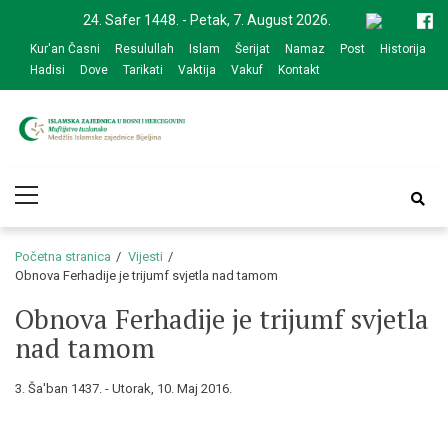
Skip
Skip
24. Safer 1448. - Petak, 7. August 2026.
to
to
Kur'an Časni
Resulullah
Islam
Šerijat
Namaz
Post
Historija
navigation
content
Hadisi
Dove
Tarikati
Vaktija
Vakuf
Kontakt
Medžlis Islamske
Službena web prezentacija
Primary
zajednice Bijeljina
Menu
Početna stranica
Vijesti
Obnova Ferhadije je trijumf svjetla nad tamom
Obnova Ferhadije je trijumf svjetla
nad tamom
3. Ša'ban 1437. - Utorak, 10. Maj 2016.