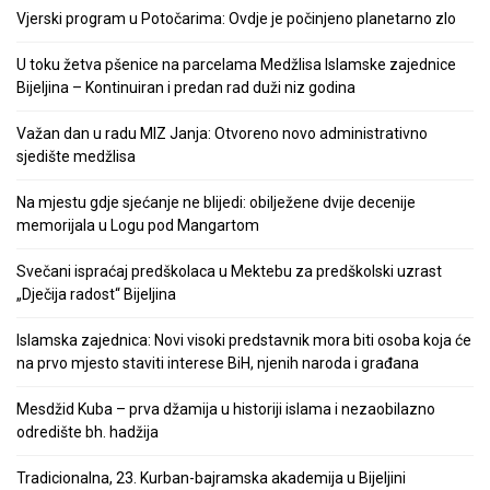
Vjerski program u Potočarima: Ovdje je počinjeno planetarno zlo
U toku žetva pšenice na parcelama Medžlisa Islamske zajednice
Bijeljina – Kontinuiran i predan rad duži niz godina
Važan dan u radu MIZ Janja: Otvoreno novo administrativno
sjedište medžlisa
Na mjestu gdje sjećanje ne blijedi: obilježene dvije decenije
memorijala u Logu pod Mangartom
Svečani ispraćaj predškolaca u Mektebu za predškolski uzrast
„Dječija radost“ Bijeljina
Islamska zajednica: Novi visoki predstavnik mora biti osoba koja će
na prvo mjesto staviti interese BiH, njenih naroda i građana
Mesdžid Kuba – prva džamija u historiji islama i nezaobilazno
odredište bh. hadžija
Tradicionalna, 23. Kurban-bajramska akademija u Bijeljini