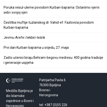
Poruka reisul-uleme povodom Kurban-bajrama: Ostanimo vjerni
sebi i svojoj vjeri
Čestitka muftije tuzlanskog dr. Vahid-ef. Fazlovića povodom
Kurban-bajrama
Jevmu-Arefe i tekbiri-tešrik
Prvi dan Kurban-bajrama u srijedu, 27. maja
Zašto učenici biraju Behram-begovu medresu: 400 godina tradicije
i generacije uspjeha
Patrijarha Pavla 6
76300 Bijeljina
Bosna i
Medžlis Bijeljina je
Hercegovina
dio Islamske
zajednice u Bosni i
tel: +387 (0)55 226
Hercegovini.