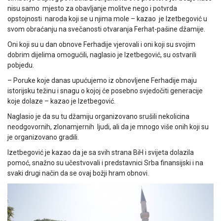
nisu samo mjesto za obavljanje molitve nego i potvrda
opstojnosti naroda koji se u njima mole – kazao je Izetbegović u
svom obraćanju na svečanosti otvaranja Ferhat-pašine džamije.
Oni koji su u dan obnove Ferhadije vjerovali i oni koji su svojim
dobrim dijelima omogućili, naglasio je Izetbegović, su ostvarili
pobjedu.
– Poruke koje danas upućujemo iz obnovljene Ferhadije maju
istorijsku težinu i snagu o kojoj će posebno svjedočiti generacije
koje dolaze – kazao je Izetbegović.
Naglasio je da su tu džamiju organizovano srušili nekolicina
neodgovornih, zlonamjernih ljudi, ali da je mnogo više onih koji su
je organizovano gradili.
Izetbegović je kazao da je sa svih strana BiH i svijeta dolazila
pomoć, snažno su učestvovali i predstavnici Srba finansijski i na
svaki drugi način da se ovaj božji hram obnovi.