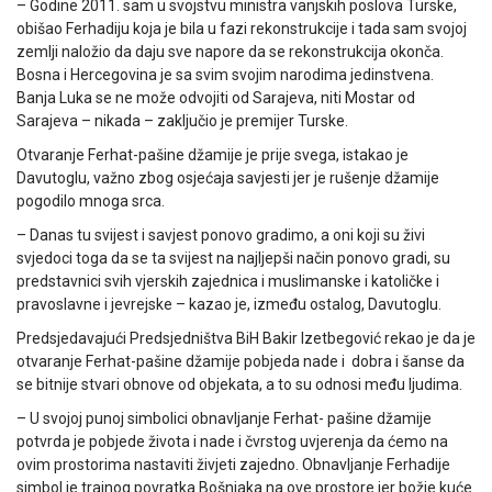
– Godine 2011. sam u svojstvu ministra vanjskih poslova Turske,
obišao Ferhadiju koja je bila u fazi rekonstrukcije i tada sam svojoj
zemlji naložio da daju sve napore da se rekonstrukcija okonča.
Bosna i Hercegovina je sa svim svojim narodima jedinstvena.
Banja Luka se ne može odvojiti od Sarajeva, niti Mostar od
Sarajeva – nikada – zaključio je premijer Turske.
Otvaranje Ferhat-pašine džamije je prije svega, istakao je
Davutoglu, važno zbog osjećaja savjesti jer je rušenje džamije
pogodilo mnoga srca.
– Danas tu svijest i savjest ponovo gradimo, a oni koji su živi
svjedoci toga da se ta svijest na najljepši način ponovo gradi, su
predstavnici svih vjerskih zajednica i muslimanske i katoličke i
pravoslavne i jevrejske – kazao je, između ostalog, Davutoglu.
Predsjedavajući Predsjedništva BiH Bakir Izetbegović rekao je da je
otvaranje Ferhat-pašine džamije pobjeda nade i dobra i šanse da
se bitnije stvari obnove od objekata, a to su odnosi među ljudima.
– U svojoj punoj simbolici obnavljanje Ferhat- pašine džamije
potvrda je pobjede života i nade i čvrstog uvjerenja da ćemo na
ovim prostorima nastaviti živjeti zajedno. Obnavljanje Ferhadije
simbol je trajnog povratka Bošnjaka na ove prostore jer božje kuće