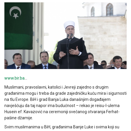
www.bir.ba
…
Muslimani, pravoslavni, katolici i Jevreji zajedno s drugim
građanima mogu i treba da grade zajedničku kuću mira i sigurnosti
na tlu Evrope. BiH i grad Banja Luka današnjim događajem
navješćuju da taj napor ima budućnost – rekao je reisu-l-ulema
Husein ef. Kavazović na ceremoniji svečanog otvaranja Ferhat-
pašine džamije.
Svim muslimanima u BiH, građanima Banje Luke i svima koji su