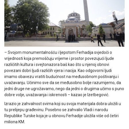
– Svojom monumentalnošću i ljepotom Ferhadija svjedoči o
vrijednosti koja premoščuju vrijeme i prostor povezujući ljude
različitih kultura i svejtonazora baš kao što u njenoj obnovi
povezani dobri ljudi različih vjera i nacija. Kao odgovorni ljudi
imamo obavezu vratiti budućnost na međusobnom poštivanju i
uvažavanju. Učinimo sve da se međusobno bolje razumijemo, da
jedni druge ne ugrožavamo, nego da jedni o drugima učimo s puno
dobre volje, uvažavanja i iskrenosti – kazao je Izetbegović.
Izrazio je zahvalnost svima koji su svoja materijala dobra uložili u
tu prelijepu građevinu. Posebno se zahvalio Vladi i narodu
Republike Turske koja je u obnovu Ferhadije uložila više od četiri
miliona KM.