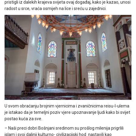
pristigli iz dalekih krajeva svijeta ovaj događaj, kako je kazao, unosi
radost u srce, vraća osmijeh na lice i sreću u zajednici.
U svom obraćanju brojnim vjernicima i zvaničnicima reisu-l-ulema
je istakao da je temeljni poziv vjere upoznavanje ljudi kako bi svijet
postao kuća za sve.
– Naši preci dobri Bošnjani sredinom su prošlog milenija prigrlili
islam i svoj daljnji kulturno- civilizacijski hod nastavili kao