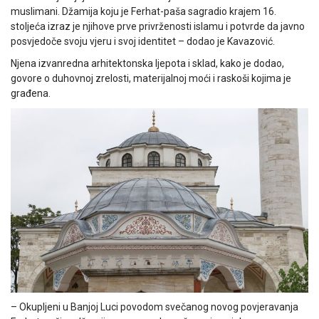
muslimani. Džamija koju je Ferhat-paša sagradio krajem 16.
stoljeća izraz je njihove prve privrženosti islamu i potvrde da javno
posvjedoče svoju vjeru i svoj identitet – dodao je Kavazović.
Njena izvanredna arhitektonska ljepota i sklad, kako je dodao,
govore o duhovnoj zrelosti, materijalnoj moći i raskoši kojima je
građena.
– Okupljeni u Banjoj Luci povodom svečanog novog povjeravanja