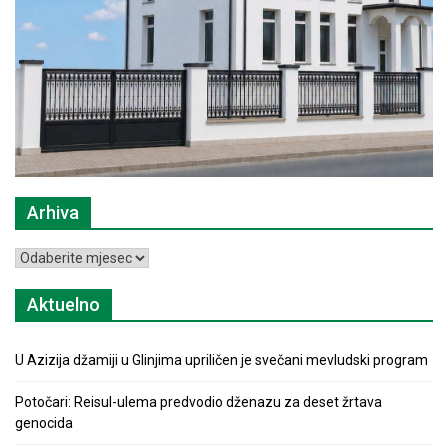
Arhiva
Arhiva
Aktuelno
U Azizija džamiji u Glinjima upriličen je svečani mevludski program
Potočari: Reisul-ulema predvodio dženazu za deset žrtava
genocida