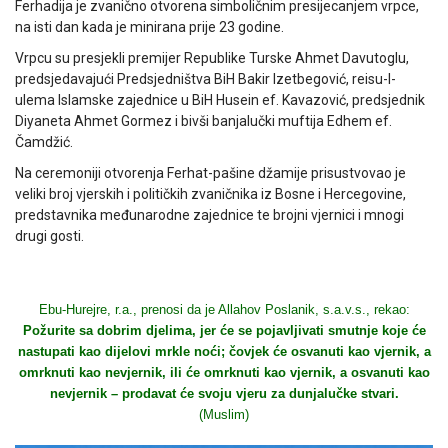
Ferhadija je zvanično otvorena simboličnim presijecanjem vrpce,
na isti dan kada je minirana prije 23 godine.
Vrpcu su presjekli premijer Republike Turske Ahmet Davutoglu,
predsjedavajući Predsjedništva BiH Bakir Izetbegović, reisu-l-
ulema Islamske zajednice u BiH Husein ef. Kavazović, predsjednik
Diyaneta Ahmet Gormez i bivši banjalučki muftija Edhem ef.
Čamdžić.
Na ceremoniji otvorenja Ferhat-pašine džamije prisustvovao je
veliki broj vjerskih i političkih zvaničnika iz Bosne i Hercegovine,
predstavnika međunarodne zajednice te brojni vjernici i mnogi
drugi gosti.
Ebu-Hurejre, r.a., prenosi da je Allahov Poslanik, s.a.v.s., rekao:
Požurite sa dobrim djelima, jer će se pojavljivati smutnje koje će
nastupati kao dijelovi mrkle noći; čovjek će osvanuti kao vjernik, a
omrknuti kao nevjernik, ili će omrknuti kao vjernik, a osvanuti kao
nevjernik – prodavat će svoju vjeru za dunjalučke stvari.
(Muslim)