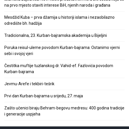
na prvo mjesto staviti interese BiH, njenih naroda i građana
Mesdžid Kuba – prva džamija u historiji islama i nezaobilazno
odredište bh. hadžija
Tradicionalna, 23. Kurban-bajramska akademija u Bijeljini
Poruka reisul-uleme povodom Kurban-bajrama: Ostanimo vjerni
sebi i svojoj vjeri
Čestitka muftije tuzlanskog dr. Vahid-ef. Fazlovića povodom
Kurban-bajrama
Jevmu-Arefe i tekbiri-tešrik
Prvi dan Kurban-bajrama u srijedu, 27. maja
Zašto učenici biraju Behram-begovu medresu: 400 godina tradicije
i generacije uspjeha