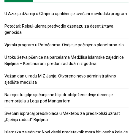
U Azizija džamiji u Glinjima upriličen je svečani mevludski program
Potočari: Reisul-ulema predvodio dženazu za deset žrtava
genocida
Vjerski program u Potočarima: Ovdje je počinjeno planetarno zlo
U toku žetva pšenice na parcelama Medžlisa Islamske zajednice
Bijeljina – Kontinuiran i predan rad duži niz godina
Važan dan u radu MIZ Janja: Otvoreno novo administrativno
sjedište medžlisa
Na mjestu gdje sjećanje ne blijedi: obilježene dvije decenije
memorijala u Logu pod Mangartom
Svečani ispraćaj predškolaca u Mektebu za predškolski uzrast
„Dječija radost“ Bijeljina
Islamska zajednica: Novi visoki predstavnik mora biti osoba koja će