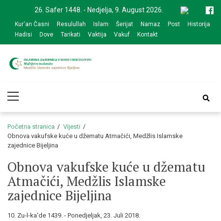
Skip
Skip
26. Safer 1448. - Nedjelja, 9. August 2026.
to
to
Kur'an Časni
Resulullah
Islam
Šerijat
Namaz
Post
Historija
navigation
content
Hadisi
Dove
Tarikati
Vaktija
Vakuf
Kontakt
Medžlis Islamske
Službena web prezentacija
Primary
zajednice Bijeljina
Menu
Početna stranica
Vijesti
Obnova vakufske kuće u džematu Atmačići, Medžlis Islamske
zajednice Bijeljina
Obnova vakufske kuće u džematu
Atmačići, Medžlis Islamske
zajednice Bijeljina
10. Zu-l-ka'de 1439. - Ponedjeljak, 23. Juli 2018.