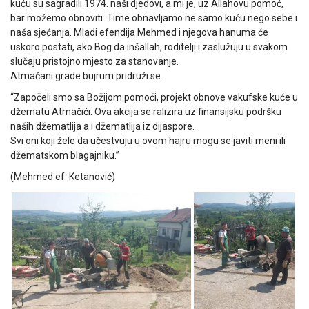
kuću su sagradili 1974. naši djedovi, a mi je, uz Allahovu pomoć,
bar možemo obnoviti. Time obnavljamo ne samo kuću nego sebe i
naša sjećanja. Mladi efendija Mehmed i njegova hanuma će
uskoro postati, ako Bog da inšallah, roditelji i zaslužuju u svakom
slučaju pristojno mjesto za stanovanje.
Atmačani grade bujrum pridruži se.
“Započeli smo sa Božijom pomoći, projekt obnove vakufske kuće u
džematu Atmačići. Ova akcija se ralizira uz finansijsku podršku
naših džematlija a i džematlija iz dijaspore.
Svi oni koji žele da učestvuju u ovom hajru mogu se javiti meni ili
džematskom blagajniku.”
(Mehmed ef. Ketanović)