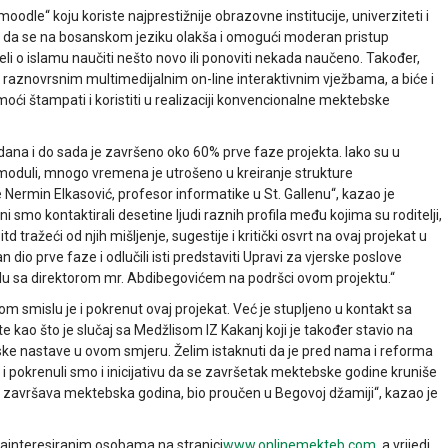
dle“ koju koriste najprestižnije obrazovne institucije, univerziteti i
aj da se na bosanskom jeziku olakša i omogući moderan pristup
i o islamu naučiti nešto novo ili ponoviti nekada naučeno. Također,
 raznovrsnim multimedijalnim on-line interaktivnim vježbama, a biće i
moći štampati i koristiti u realizaciji konvencionalne mektebske
dana i do sada je završeno oko 60% prve faze projekta. Iako su u
i moduli, mnogo vremena je utrošeno u kreiranje strukture
 Nermin Elkasović, profesor informatike u St. Gallenu“, kazao je
 smo kontaktirali desetine ljudi raznih profila među kojima su roditelji,
td tražeći od njih mišljenje, sugestije i kritički osvrt na ovaj projekat u
dio prve faze i odlučili isti predstaviti Upravi za vjerske poslove
čelu sa direktorom mr. Abdibegovićem na podršci ovom projektu.“
m smislu je i pokrenut ovaj projekat. Već je stupljeno u kontakt sa
te kao što je slučaj sa Medžlisom IZ Kakanj koji je također stavio na
ke nastave u ovom smjeru. Želim istaknuti da je pred nama i reforma
 pokrenuli smo i inicijativu da se završetak mektebske godine kruniše
završava mektebska godina, bio proučen u Begovoj džamiji“, kazao je
zainteresiranim osobama na stranici
www.onlinemekteb.com
, a vrijedi