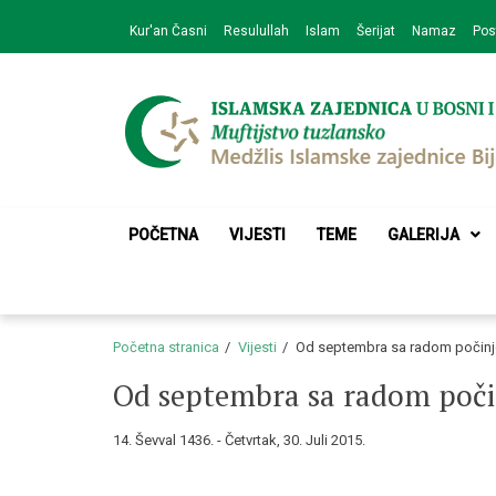
Skip
Skip
Kur'an Časni
Resulullah
Islam
Šerijat
Namaz
Pos
to
to
navigation
content
Medžlis Islamske 
Službena web prezentacija
POČETNA
VIJESTI
TEME
GALERIJA
Početna stranica
Vijesti
Od septembra sa radom počinj
Od septembra sa radom poči
14. Ševval 1436. - Četvrtak, 30. Juli 2015.