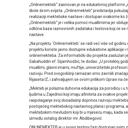
„Onlinemekteb“ zasnovan je na edukativnoj platformi „moo
škole širom svijeta. „Onlinemekteb“ predstavlja pokuš
realizaciji mektebske nastave i dostupan svakome ko žel
„Onlinemekteb“ je i velika pomoć muallimima jer obiluje
odlična baza raznovrsnih zadataka i testova koji će se 
nastave.
„Na projektu `Onlinemekteb` se radi već više od godinu 
projektu koriste javno dostupne edukativne aplikacije 
onlinemekteba. Za informatički dio projekta zaslužan je
Sabahuddin ef. Sijamhodžić, te dodao: „U protekloj godini
muallimi, glavni imami, muftije, univerzitetski profesori i
razvoju. Pred ovogodišnji ramazan smo završili značajan 
Rijaseta IZ, i zahvaljujem se ovom prilikom Upravi na 
„Mekteb je polazna duhovna edukacija za porodicu i u to
ljudima u Zajednici koji imaju afiniteta za ovakve projek
raspolaganje svoj dosadašnji doprinos razvoju mektebs
postojećeg mektebskog nastavnog plana i programa, a i
mektebskim mevludom koji bi u mjesecu maju, kada se 
između ostalog direktor mr. Abdibegović.
ONLINEMEKTEB je u svojoj testnoj fazi dostupan svim 