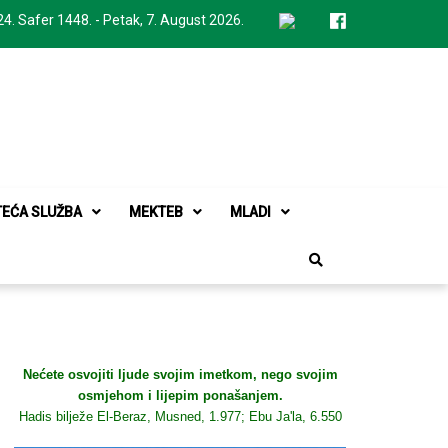
24. Safer 1448. - Petak, 7. August 2026.
TEĆA SLUŽBA
MEKTEB
MLADI
Nećete osvojiti ljude svojim imetkom, nego svojim
osmjehom i lijepim ponašanjem.
Hadis bilježe El-Beraz, Musned, 1.977; Ebu Ja'la, 6.550