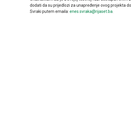
dodati da su prijedlozi za unapređenje ovog projekta do
Svraki putem emaila:
enes.svraka@rijaset.ba
.