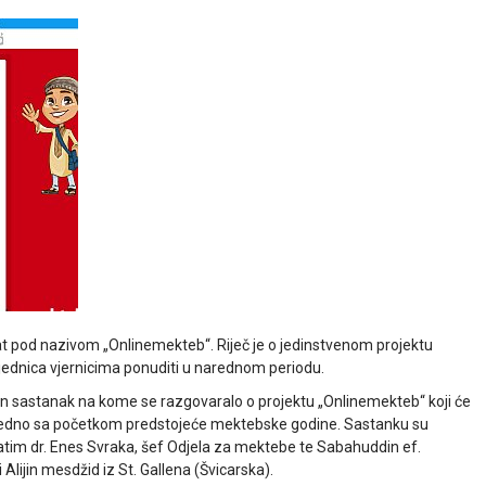
at pod nazivom „Onlinemekteb“. Riječ je o jedinstvenom projektu
ednica vjernicima ponuditi u narednom periodu.
ržan sastanak na kome se razgovaralo o projektu „Onlinemekteb“ koji će
jedno sa početkom predstojeće mektebske godine. Sastanku su
zatim dr. Enes Svraka, šef Odjela za mektebe te Sabahuddin ef.
lijin mesdžid iz St. Gallena (Švicarska).