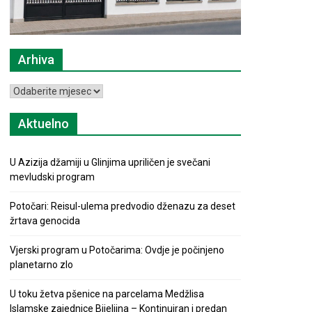
Arhiva
Arhiva
Aktuelno
U Azizija džamiji u Glinjima upriličen je svečani
mevludski program
Potočari: Reisul-ulema predvodio dženazu za deset
žrtava genocida
Vjerski program u Potočarima: Ovdje je počinjeno
planetarno zlo
U toku žetva pšenice na parcelama Medžlisa
Islamske zajednice Bijeljina – Kontinuiran i predan