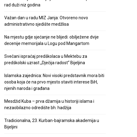
rad duži niz godina
Važan dan u radu MIZ Janja: Otvoreno novo
administrativno sjedište medžlisa
Na mjestu gdje sjećanje ne blijedi: obilježene dvije
decenije memorijala u Logu pod Mangartom
Svečani ispraćaj predškolaca u Mektebu za
predškolski uzrast „Dječija radost“ Bijeljina
Islamska zajednica: Novi visoki predstavnik mora biti
osoba koja će na prvo mjesto staviti interese BiH,
njenih naroda i građana
Mesdžid Kuba – prva džamija u historiji islama i
nezaobilazno odredište bh. hadžija
Tradicionalna, 23. Kurban-bajramska akademija u
Bijeljini