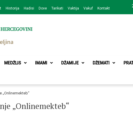
t
Historija
Hadisi
Dove
Tarikati
Vaktija
Vakuf
Kontakt
zajednice Bijeljina
MEDŽLIS
IMAMI
DŽAMIJE
DŽEMATI
PRA
e „Onlinemekteb“
nje „Onlinemekteb“