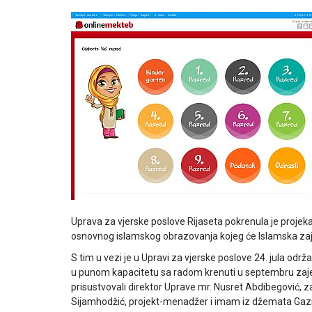
Uprava za vjerske poslove Rijaseta pokrenula je projek
osnovnog islamskog obrazovanja kojeg će Islamska zaj
S tim u vezi je u Upravi za vjerske poslove 24. jula od
u punom kapacitetu sa radom krenuti u septembru za
prisustvovali direktor Uprave mr. Nusret Abdibegović, 
Sijamhodžić, projekt-menadžer i imam iz džemata Gazi A