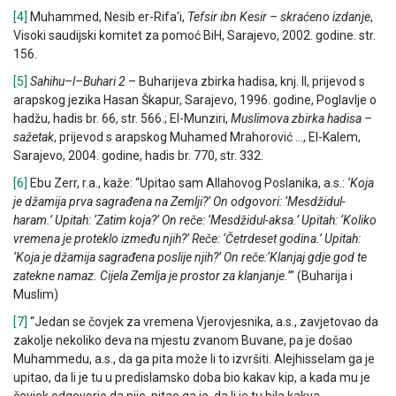
[4]
Muhammed, Nesib er-Rifa'i,
Tefsir ibn Kesir – skraćeno izdanje
,
Visoki saudijski komitet za pomoć BiH, Sarajevo, 2002. godine. str.
156.
[5]
Sahihu
–
l
–
Buhari
2
– Buharijeva zbirka hadisa, knj. II, prijevod s
arapskog jezika Hasan Škapur, Sarajevo, 1996. godine, Poglavlje o
hadžu, hadis br. 66, str. 566.; El-Munziri,
Muslimova zbirka hadisa –
sažetak
, prijevod s arapskog Muhamed Mrahorović …, El-Kalem,
Sarajevo, 2004. godine, hadis br. 770, str. 332.
[6]
Ebu Zerr, r.a., kaže: “Upitao sam Allahovog Poslanika, a.s.:
‘Koja
je džamija prva sagrađena na Zemlji?’
On odgovori: ‘Mesdžidul-
haram.’ Upitah: ‘Zatim koja?’ On reče: ‘Mesdžidul-aksa.’ Upitah: ‘Koliko
vremena je proteklo između njih?’ Reče: ‘Četrdeset godina.’ Upitah:
‘Koja je džamija sagrađena poslije njih?’ On reče:‘Klanjaj gdje god te
zatekne namaz. Cijela Zemlja je prostor za klanjanje.
’” (Buharija i
Muslim)
[7]
“Jedan se čovjek za vremena Vjerovjesnika, a.s., zavjetovao da
zakolje nekoliko deva na mjestu zvanom Buvane, pa je došao
Muhammedu, a.s., da ga pita može li to izvršiti. Alejhisselam ga je
upitao, da li je tu u predislamsko doba bio kakav kip, a kada mu je