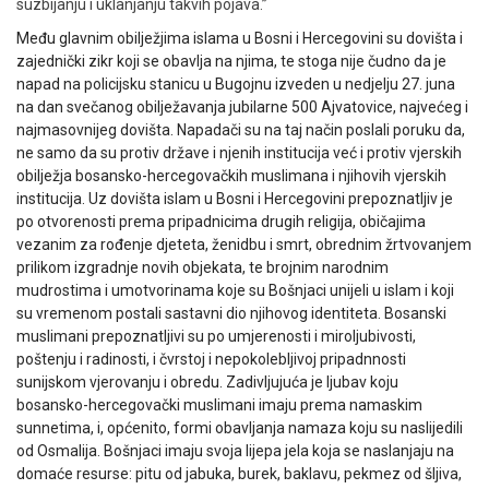
suzbijanju i uklanjanju takvih pojava.”
Među glavnim obilježjima islama u Bosni i Hercegovini su dovišta i
zajednički zikr koji se obavlja na njima, te stoga nije čudno da je
napad na policijsku stanicu u Bugojnu izveden u nedjelju 27. juna
na dan svečanog obilježavanja jubilarne 500 Ajvatovice, najvećeg i
najmasovnijeg dovišta. Napadači su na taj način poslali poruku da,
ne samo da su protiv države i njenih institucija već i protiv vjerskih
obilježja bosansko-hercegovačkih muslimana i njihovih vjerskih
institucija. Uz dovišta islam u Bosni i Hercegovini prepoznatljiv je
po otvorenosti prema pripadnicima drugih religija, običajima
vezanim za rođenje djeteta, ženidbu i smrt, obrednim žrtvovanjem
prilikom izgradnje novih objekata, te brojnim narodnim
mudrostima i umotvorinama koje su Bošnjaci unijeli u islam i koji
su vremenom postali sastavni dio njihovog identiteta. Bosanski
muslimani prepoznatljivi su po umjerenosti i miroljubivosti,
poštenju i radinosti, i čvrstoj i nepokolebljivoj pripadnnosti
sunijskom vjerovanju i obredu. Zadivljujuća je ljubav koju
bosansko-hercegovački muslimani imaju prema namaskim
sunnetima, i, općenito, formi obavljanja namaza koju su naslijedili
od Osmalija. Bošnjaci imaju svoja lijepa jela koja se naslanjaju na
domaće resurse: pitu od jabuka, burek, baklavu, pekmez od šljiva,