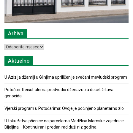
Arhiva
Arhiva
Aktuelno
U Azizija džamiji u Glinjima upriličen je svečani mevludski program
Potočari: Reisul-ulema predvodio dženazu za deset žrtava
genocida
Vjerski program u Potočarima: Ovdje je počinjeno planetarno zlo
U toku žetva pšenice na parcelama Medžlisa Islamske zajednice
Bijeljina – Kontinuiran i predan rad duži niz godina