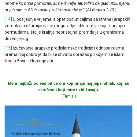
onome ko bude primoran, ali ne iz želje, tek toliko da glad utoli, njemu
grijeh nije. – Allah zaista prašta i milostiv je.
” (
Al-Baqara,
173.)
[14]
U posljednje vrijeme, a opet pod uticajima sa strane (arapskih
zemalja) u džamijama se mogu vidjeti džematlije koje klanjaju u
bermudama, što je krajnje nepristojno, premda je u granicama
dozvoljenog.
[15]
Izučavanje arapske predislamske tradicije i odnosa islama
prema njoj dobro je da bi se shvatio obrazac po kojem se islam
širio u Bosni i Hercegovini.
Meni najbliži od vas bit će oni koji imaju najljepši ahlak, koji su
skrušeni i koji mire i zbližavaju.
(Tirmizi)