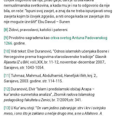
čovjek odgovorio da nije, pitao ga je, da li je tu bila kakva
nemuslimanska svetkovina, a kada mu je i na to odgovorio da nije
bila, on reče: “Ispuni svoj zavjet, a znaj da ne treba ispunjavati onog
zavjeta kojim bi čovjek zgrješio, a niti onoga kada se zavjetuje što
nije moguće izvršiti!” Ebu Davud – Sunen
[8]
Židovi, pravoslavci, katolici i patereni.
[9]
Prvobitno sagrađena kao
crkva svetog Antuna Padovanskog
1266
. godine.
[10]
Vidi tekst: Elvir Duranović, “Odnos islamskih učenjaka Bosne i
Hercegovine prema tragovima staroslavenske tradicije”
Glasnik
Rijaseta IZ u BiH
, vol.LXIX, br. 11-12, novembar-decembar 2007.,
Sarajevo, str. 1043-1054.
[11]
Tuhmaz, Mahmud, Abdulhamid,
Hanefijski
fikh
, knj. 2.,
Sarajevo, 2003. godine. str. 114-115.
[12]
Duranović, Elvir “Islam i predislamski običaji Arapa –
kur'ansko-sunnetska analiza”,
Zbornik radova Islamskog
pedagoškog fakulteta u Zenici
, br. 7/2009,str. 341.
[13]
U Kur’anu stoji: “
On vam jedino zabranjuje: strv i krv i svinjsko
meso, i ono što je zaklano u nečije drugo ime, a ne u Allahovo. A