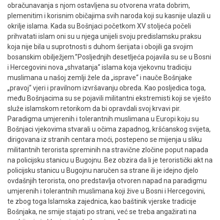
obračunavanja s njom ostavljena su otvorena vrata dobrim,
plemenitim i korisnim običajima svih naroda koji su kasnije ulazili u
okrilje islama. Kada su Bošnjaci početkom XV stoljeća počeli
prihvatati islam oni su u njega unijeli svoju predislamsku praksu
koja nije bila u suprotnosti s duhom šerijata i obojili ga svojim
bosanskim obilježjem.”Posljednjih desetljeća pojavila su se u Bosni
i Hercegovini nova „shvatanja“ islama koja vjekovnu tradiciju
muslimana u našoj zemlji žele da „isprave“ i nauče Bošnjake
„pravoj“ vjeri i pravilnom izvršavanju obreda. Kao posljedica toga,
među Bošnjacima su se pojavili militantni ekstremisti koji se vješto
služe islamskom retorikom da bi opravdali svoj krvavi pir.
Paradigma umjerenih i tolerantnih muslimana u Europi koju su
Bošnjaci vjekovima stvarali u očima zapadnog, kršćanskog svijeta,
dirigovana iz stranih centara moći, postepeno se mijenja u sliku
militantnih terorista spreminih na stravične zločine poput napada
na policijsku stanicu u Bugojnu. Bez obzira da li je teroristički akt na
policijsku stanicu u Bugojnu naručen sa strane ili je idejno djelo
ovdašnjih terorista, ono predstavlja otvoren napad na paradigmu
umjerenih i tolerantnih muslimana koji žive u Bosni i Hercegovini,
te zbog toga Islamska zajednica, kao baštinik vjerske tradicije
Bošnjaka, ne smije stajati po strani, već se treba angažirati na