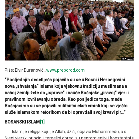
Piše: Elvir Duranović…
www.preporod.com
…
“Posljednjih desetljeća pojavila su se u Bosni i Hercegovini
nova „shvatanja“ islama koja vjekovnu tradiciju muslimana u
našoj zemlji žele da „isprave“ i nauče Bošnjake „pravoj“ vjeri i
pravilnom izvršavanju obreda. Kao posljedica toga, među
Bošnjacima su se pojavili militantni ekstremisti koji se vješto
služe islamskom retorikom da bi opravdali svoj krvavi pir…”
BOSANSKI ISLAM
[1]
Islam je religija koju je Allah, dž.š., objavio Muhammedu, a.s.
Njeni vjerski principi i temeljni obredi su nepromjenjivi i konstantni u