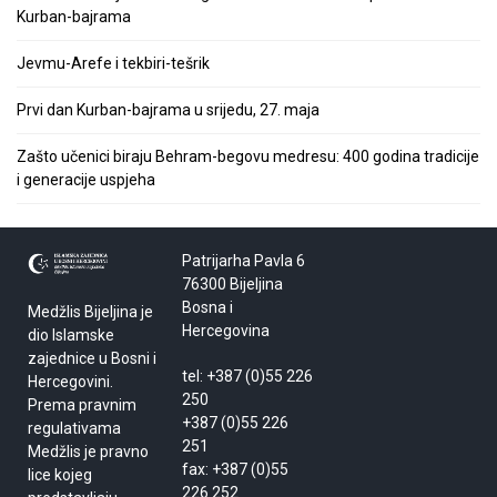
Kurban-bajrama
Jevmu-Arefe i tekbiri-tešrik
Prvi dan Kurban-bajrama u srijedu, 27. maja
Zašto učenici biraju Behram-begovu medresu: 400 godina tradicije
i generacije uspjeha
Patrijarha Pavla 6
76300 Bijeljina
Bosna i
Medžlis Bijeljina je
Hercegovina
dio Islamske
zajednice u Bosni i
tel: +387 (0)55 226
Hercegovini.
250
Prema pravnim
+387 (0)55 226
regulativama
251
Medžlis je pravno
fax: +387 (0)55
lice kojeg
226 252