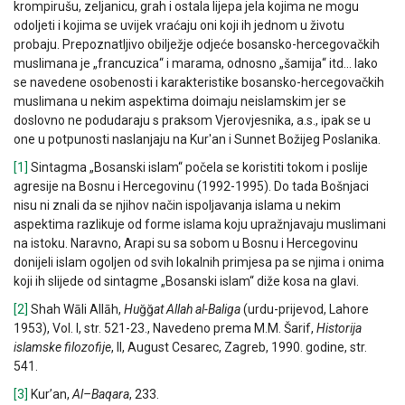
krompirušu, zeljanicu, grah i ostala lijepa jela kojima ne mogu
odoljeti i kojima se uvijek vraćaju oni koji ih jednom u životu
probaju. Prepoznatljivo obilježje odjeće bosansko-hercegovačkih
muslimana je „francuzica“ i marama, odnosno „šamija“ itd… Iako
se navedene osobenosti i karakteristike bosansko-hercegovačkih
muslimana u nekim aspektima doimaju neislamskim jer se
doslovno ne podudaraju s praksom Vjerovjesnika, a.s., ipak se u
one u potpunosti naslanjaju na Kur'an i Sunnet Božijeg Poslanika.
[1]
Sintagma „Bosanski islam“ počela se koristiti tokom i poslije
agresije na Bosnu i Hercegovinu (1992-1995). Do tada Bošnjaci
nisu ni znali da se njihov način ispoljavanja islama u nekim
aspektima razlikuje od forme islama koju upražnjavaju muslimani
na istoku. Naravno, Arapi su sa sobom u Bosnu i Hercegovinu
donijeli islam ogoljen od svih lokalnih primjesa pa se njima i onima
koji ih slijede od sintagme „Bosanski islam“ diže kosa na glavi.
[2]
Shah Wāli Allāh,
Hu
ğğ
at Allah al-Baliga
(urdu-prijevod, Lahore
1953), Vol. I, str. 521-23., Navedeno prema M.M. Šarif,
Historija
islamske
filozofije
, II, August Cesarec, Zagreb, 1990. godine, str.
541.
[3]
Kur’an,
Al
–
Baqara
, 233.