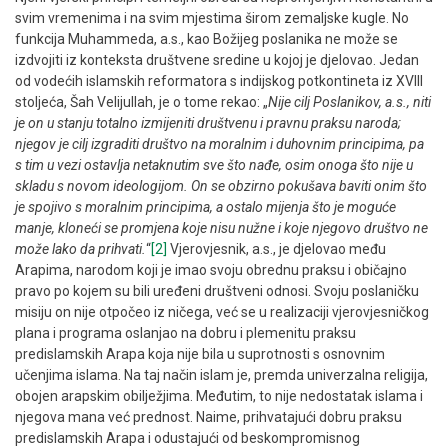
svim vremenima i na svim mjestima širom zemaljske kugle. No
funkcija Muhammeda, a.s., kao Božijeg poslanika ne može se
izdvojiti iz konteksta društvene sredine u kojoj je djelovao. Jedan
od vodećih islamskih reformatora s indijskog potkontineta iz XVIII
stoljeća, Šah Velijullah, je o tome rekao: „
Nije cilj Poslanikov, a.s.,
niti
je on u stanju totalno izmijeniti društvenu i pravnu praksu naroda;
njegov je cilj izgraditi društvo na moralnim i duhovnim principima, pa
s tim u vezi ostavlja netaknutim sve što nađe, osim onoga što nije u
skladu s novom ideologijom. On se obzirno pokušava baviti onim što
je spojivo s moralnim principima, a ostalo mijenja što je moguće
manje, kloneći se promjena koje nisu nužne i koje njegovo društvo ne
može lako da prihvati.
“
[2]
Vjerovjesnik, a.s., je djelovao među
Arapima, narodom koji je imao svoju obrednu praksu i običajno
pravo po kojem su bili uređeni društveni odnosi. Svoju poslaničku
misiju on nije otpočeo iz ničega, već se u realizaciji vjerovjesničkog
plana i programa oslanjao na dobru i plemenitu praksu
predislamskih Arapa koja nije bila u suprotnosti s osnovnim
učenjima islama. Na taj način islam je, premda univerzalna religija,
obojen arapskim obilježjima. Međutim, to nije nedostatak islama i
njegova mana već prednost. Naime, prihvatajući dobru praksu
predislamskih Arapa i odustajući od beskompromisnog