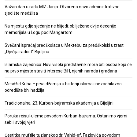
Važan dan u radu MIZ Janja: Otvoreno novo administrativno
sjedište medžlisa
Na mjestu gdje sjećanje ne blijedi: obilježene dvije decenije
memorijala u Logu pod Mangartom
Svečani ispraćaj predškolaca u Mektebu za predškolski uzrast
„Dječija radost“ Bijeljina
Islamska zajednica: Novi visoki predstavnik mora biti osoba koja će
na prvo mjesto staviti interese BiH, njenih naroda i građana
Mesdžid Kuba – prva džamija u historiji islama i nezaobilazno
odredište bh. hadžija
Tradicionalna, 23. Kurban-bajramska akademija u Bijeljini
Poruka reisul-uleme povodom Kurban-bajrama: Ostanimo vjerni
sebi i svojoj vjeri
Čestitka muftije tuzlanskog dr. Vahid-ef. Fazlovića povodom