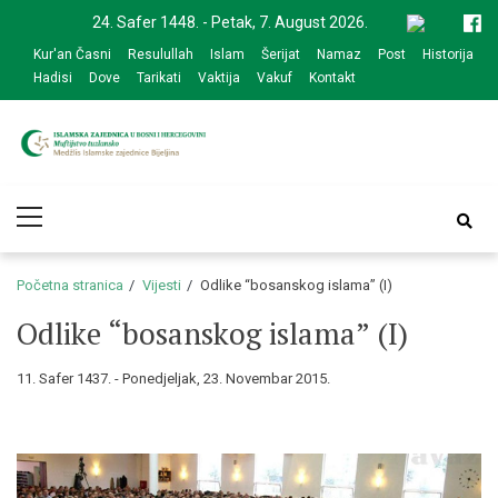
Skip
Skip
24. Safer 1448. - Petak, 7. August 2026.
to
to
Kur'an Časni
Resulullah
Islam
Šerijat
Namaz
Post
Historija
navigation
content
Hadisi
Dove
Tarikati
Vaktija
Vakuf
Kontakt
Medžlis Islamske
Službena web prezentacija
Primary
zajednice Bijeljina
Menu
Početna stranica
Vijesti
Odlike “bosanskog islama” (I)
Odlike “bosanskog islama” (I)
11. Safer 1437. - Ponedjeljak, 23. Novembar 2015.