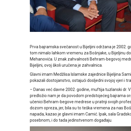
Prva bajramska svečanost u Bijeljini održana je 2002. 
tom nimalo lahkom vremenu za Bošnjake, u Bijeljinu došli
Mehanovića. U znak zahvalnosti Behram-begovoj medresi, 
Bijeljini, ovoj školi uručena je zahvalnica.
Glavni imam Medžlisa Islamske zajednice Bijeljina Sami
pokazali dostojanstvo, ostajući dosljedni svojoj vjeri i trad
– Danas već davne 2002. godine, muftija tuzlanski dr. 
predložio nam je da povodom predstojećeg bajrama organi
učenici Behram-begove medrese u pratnji svojih profeso
dozom opreza, jer, bila su to teška vremena za nas Bošnjak
napada, kazao je glavni imam Camić. Ipak, sala Gradskog 
posebnom, i do tada jedinstvenom događaju.