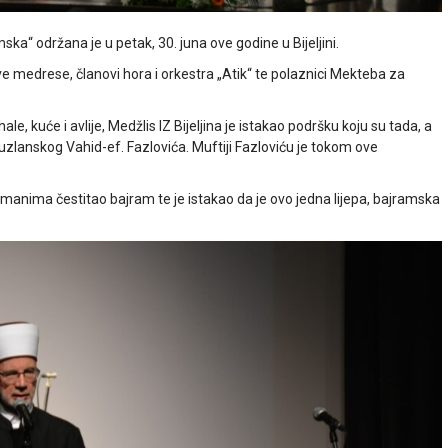
 održana je u petak, 30. juna ove godine u Bijeljini.
e medrese, članovi hora i orkestra „Atik“ te polaznici Mekteba za
ale, kuće i avlije, Medžlis IZ Bijeljina je istakao podršku koju su tada, a
uzlanskog Vahid-ef. Fazlovića. Muftiji Fazloviću je tokom ove
manima čestitao bajram te je istakao da je ovo jedna lijepa, bajramska