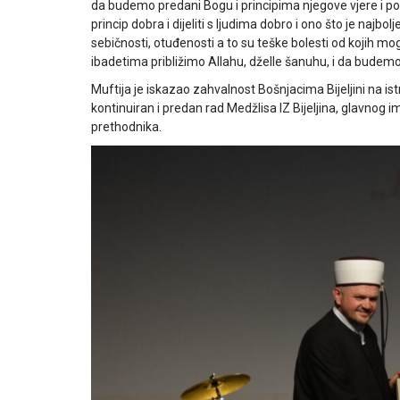
da budemo predani Bogu i principima njegove vjere i pozi
princip dobra i dijeliti s ljudima dobro i ono što je najbo
sebičnosti, otuđenosti a to su teške bolesti od kojih mogu
ibadetima približimo Allahu, dželle šanuhu, i da budemo 
Muftija je iskazao zahvalnost Bošnjacima Bijeljini na ist
kontinuiran i predan rad Medžlisa IZ Bijeljina, glavnog 
prethodnika.