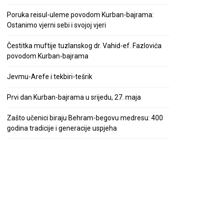
Poruka reisul-uleme povodom Kurban-bajrama:
Ostanimo vjerni sebi i svojoj vjeri
Čestitka muftije tuzlanskog dr. Vahid-ef. Fazlovića
povodom Kurban-bajrama
Jevmu-Arefe i tekbiri-tešrik
Prvi dan Kurban-bajrama u srijedu, 27. maja
Zašto učenici biraju Behram-begovu medresu: 400
godina tradicije i generacije uspjeha