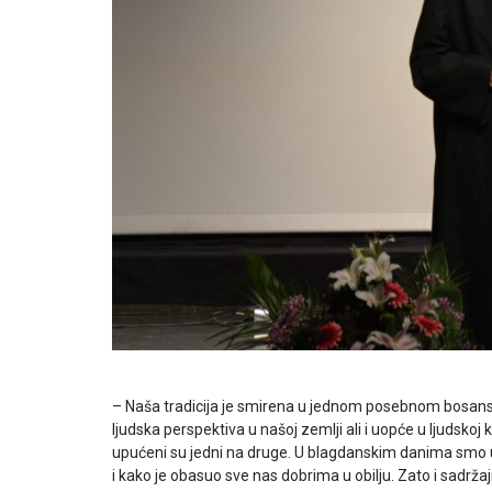
– Naša tradicija je smirena u jednom posebnom bosansk
ljudska perspektiva u našoj zemlji ali i uopće u ljudskoj ku
upućeni su jedni na druge. U blagdanskim danima smo u s
i kako je obasuo sve nas dobrima u obilju. Zato i sadrž