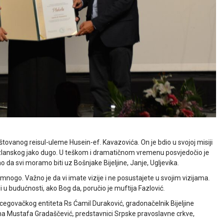
vanog reisul-uleme Husein-ef. Kavazovića. On je bdio u svojoj misiji
tuzlanskog jako dugo. U teškom i dramatičnom vremenu posvjedočio je
kao da svi moramo biti uz Bošnjake Bijeljine, Janje, Ugljevika.
ili mnogo. Važno je da vi imate vizije i ne posustajete u svojim vizijama.
i u budućnosti, ako Bog da, poručio je muftija Fazlović.
egovačkog entiteta Rs Ćamil Duraković, gradonačelnik Bijeljine
jina Mustafa Gradaščević, predstavnici Srpske pravoslavne crkve,