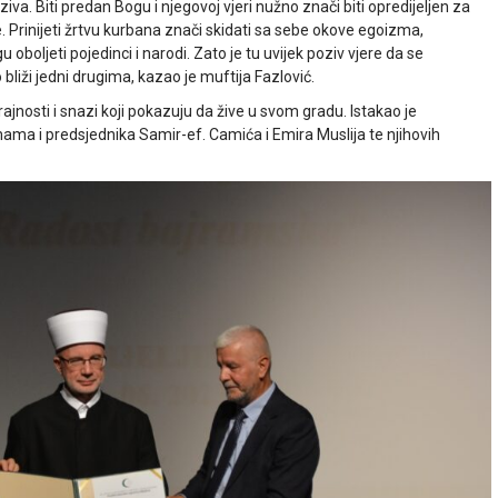
va. Biti predan Bogu i njegovoj vjeri nužno znači biti opredijeljen za
lje. Prinijeti žrtvu kurbana znači skidati sa sebe okove egoizma,
 oboljeti pojedinci i narodi. Zato je tu uvijek poziv vjere da se
bliži jedni drugima, kazao je muftija Fazlović.
rajnosti i snazi koji pokazuju da žive u svom gradu. Istakao je
imama i predsjednika Samir-ef. Camića i Emira Muslija te njihovih