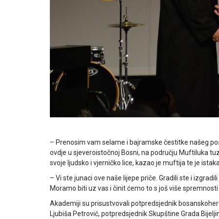
– Prenosim vam selame i bajramske čestitke našeg pošto
ovdje u sjeveroistočnoj Bosni, na području Muftiluka 
svoje ljudsko i vjerničko lice, kazao je muftija te je ista
– Vi ste junaci ove naše lijepe priče. Gradili ste i izgrad
Moramo biti uz vas i činit ćemo to s još više spremnosti 
Akademiji su prisustvovali potpredsjednik bosanskoherc
Ljubiša Petrović, potpredsjednik Skupštine Grada Bijel