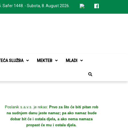
. Safer 1448. - Subota, 8. August 2026.
TEĆA SLUŽBA
MEKTEB
MLADI
Poslanik s.a.v.s. je rekao:
Prvo za što će biti pitan rob
na sudnjem danu jeste namaz; pa ako namaz bude
dobar bit će i ostala djela, a ako nema namaza
propast će mu i ostala djela.