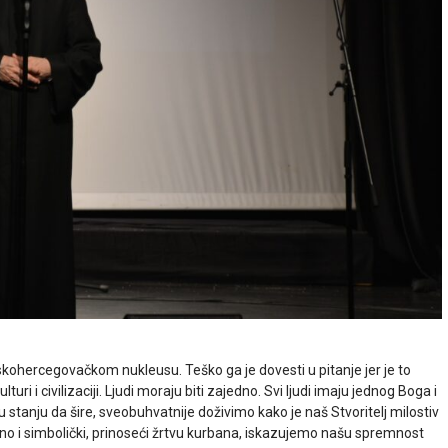
ohercegovačkom nukleusu. Teško ga je dovesti u pitanje jer je to
lturi i civilizaciji. Ljudi moraju biti zajedno. Svi ljudi imaju jednog Boga i
tanju da šire, sveobuhvatnije doživimo kako je naš Stvoritelj milostiv
ajno i simbolički, prinoseći žrtvu kurbana, iskazujemo našu spremnost