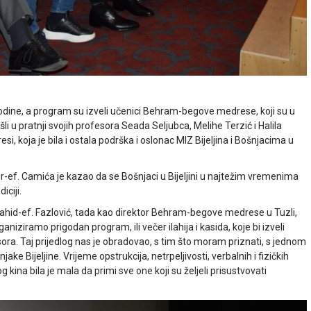
godine, a program su izveli učenici Behram-begove medrese, koji su u
 u pratnji svojih profesora Seada Seljubca, Melihe Terzić i Halila
koja je bila i ostala podrška i oslonac MIZ Bijeljina i Bošnjacima u
r-ef. Camića je kazao da se Bošnjaci u Bijeljini u najtežim vremenima
iciji.
Vahid-ef. Fazlović, tada kao direktor Behram-begove medrese u Tuzli,
ziramo prigodan program, ili večer ilahija i kasida, koje bi izveli
ra. Taj prijedlog nas je obradovao, s tim što moram priznati, s jednom
e Bijeljine. Vrijeme opstrukcija, netrpeljivosti, verbalnih i fizičkih
kina bila je mala da primi sve one koji su željeli prisustvovati