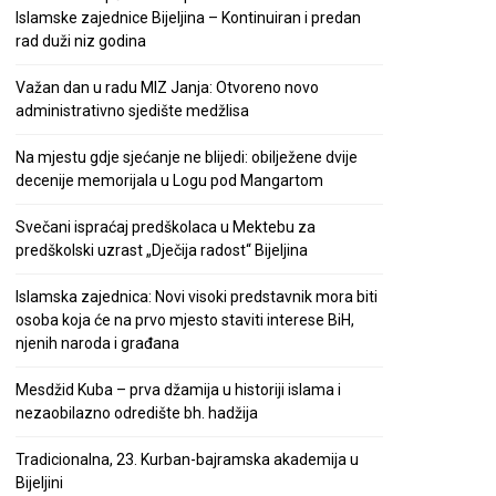
Islamske zajednice Bijeljina – Kontinuiran i predan
rad duži niz godina
Važan dan u radu MIZ Janja: Otvoreno novo
administrativno sjedište medžlisa
Na mjestu gdje sjećanje ne blijedi: obilježene dvije
decenije memorijala u Logu pod Mangartom
Svečani ispraćaj predškolaca u Mektebu za
predškolski uzrast „Dječija radost“ Bijeljina
Islamska zajednica: Novi visoki predstavnik mora biti
osoba koja će na prvo mjesto staviti interese BiH,
njenih naroda i građana
Mesdžid Kuba – prva džamija u historiji islama i
nezaobilazno odredište bh. hadžija
Tradicionalna, 23. Kurban-bajramska akademija u
Bijeljini