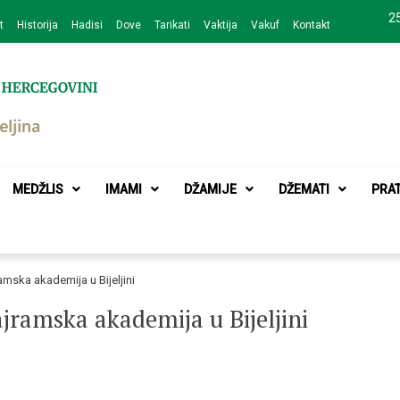
25
t
Historija
Hadisi
Dove
Tarikati
Vaktija
Vakuf
Kontakt
zajednice Bijeljina
MEDŽLIS
IMAMI
DŽAMIJE
DŽEMATI
PRA
mska akademija u Bijeljini
ramska akademija u Bijeljini