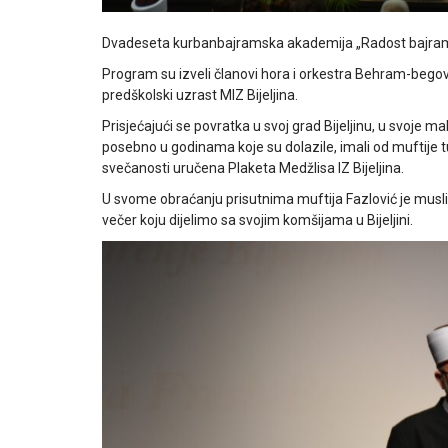
Dvadeseta kurbanbajramska akademija „Radost bajramska“
Program su izveli članovi hora i orkestra Behram-begov
predškolski uzrast MIZ Bijeljina.
Prisjećajući se povratka u svoj grad Bijeljinu, u svoje mah
posebno u godinama koje su dolazile, imali od muftije t
svečanosti uručena Plaketa Medžlisa IZ Bijeljina.
U svome obraćanju prisutnima muftija Fazlović je musli
večer koju dijelimo sa svojim komšijama u Bijeljini.