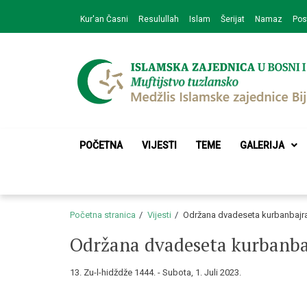
Skip
Skip
Kur'an Časni
Resulullah
Islam
Šerijat
Namaz
Pos
to
to
navigation
content
Medžlis Islamske 
Službena web prezentacija
POČETNA
VIJESTI
TEME
GALERIJA
Početna stranica
Vijesti
Održana dvadeseta kurbanbajra
Održana dvadeseta kurbanbaj
13. Zu-l-hidždže 1444. - Subota, 1. Juli 2023.