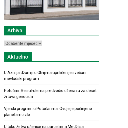
Arhiva
Arhiva
Aktuelno
U Azizija džamiji u Glinjima upriličen je svečani
mevludski program
Potočari: Reisul-ulema predvodio dženazu za deset
žrtava genocida
Vjerski program u Potočarima: Ovdje je počinjeno
planetarno zlo
U toku žetva pšenice na parcelama Medžlisa