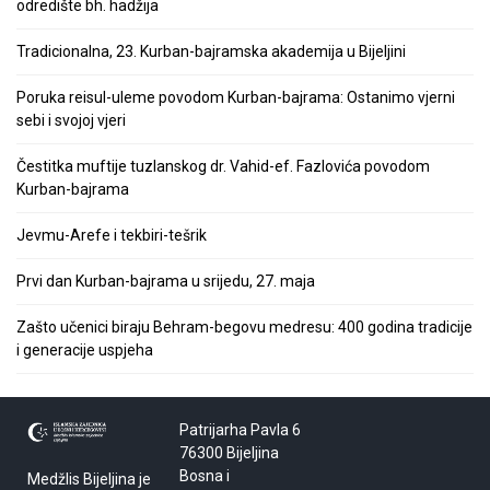
odredište bh. hadžija
Tradicionalna, 23. Kurban-bajramska akademija u Bijeljini
Poruka reisul-uleme povodom Kurban-bajrama: Ostanimo vjerni
sebi i svojoj vjeri
Čestitka muftije tuzlanskog dr. Vahid-ef. Fazlovića povodom
Kurban-bajrama
Jevmu-Arefe i tekbiri-tešrik
Prvi dan Kurban-bajrama u srijedu, 27. maja
Zašto učenici biraju Behram-begovu medresu: 400 godina tradicije
i generacije uspjeha
Patrijarha Pavla 6
76300 Bijeljina
Bosna i
Medžlis Bijeljina je