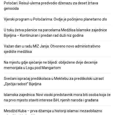
Potočari: Reisul-ulema predvodio dženazu za deset žrtava
genocida
Vjerski program u Potočarima: Ovdje je počinjeno planetarno zlo
U toku žetva pšenice na parcelama Medžlisa Islamske zajednice
Bijeljina – Kontinuiran i predan rad duži niz godina
Važan dan u radu MIZ Janja: Otvoreno novo administrativno
sjedište medžlisa
Na mjestu gdje sjećanje ne blijedi: obilježene dvije decenije
memorijala u Logu pod Mangartom
Svečani ispraćaj predškolaca u Mektebu za predškolski uzrast
„Dječija radost“ Bijeljina
Islamska zajednica: Novi visoki predstavnik mora biti osoba koja će
na prvo mjesto staviti interese BiH, njenih naroda i građana
Mesdžid Kuba – prva džamija u historiji islama i nezaobilazno