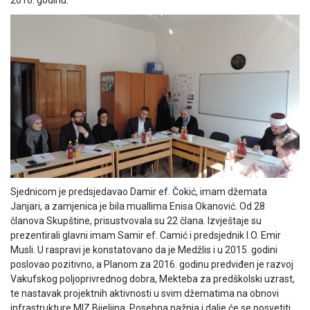
2016. godinu.
Sjednicom je predsjedavao Damir ef. Čokić, imam džemata
Janjari, a zamjenica je bila muallima Enisa Okanović. Od 28
članova Skupštine, prisustvovala su 22 člana. Izvještaje su
prezentirali glavni imam Samir ef. Camić i predsjednik I.O. Emir
Musli. U raspravi je konstatovano da je Medžlis i u 2015. godini
poslovao pozitivno, a Planom za 2016. godinu predviđen je razvoj
Vakufskog poljoprivrednog dobra, Mekteba za predškolski uzrast,
te nastavak projektnih aktivnosti u svim džematima na obnovi
infrastrukture MIZ Bijeljina. Posebna pažnja i dalje će se posvetiti