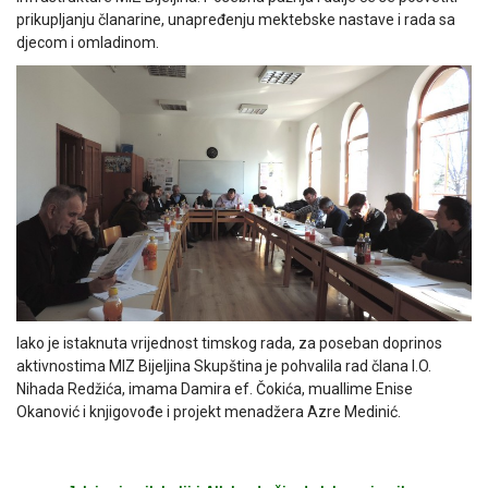
prikupljanju članarine, unapređenju mektebske nastave i rada sa
djecom i omladinom.
Iako je istaknuta vrijednost timskog rada, za poseban doprinos
aktivnostima MIZ Bijeljina Skupština je pohvalila rad člana I.O.
Nihada Redžića, imama Damira ef. Čokića, muallime Enise
Okanović i knjigovođe i projekt menadžera Azre Medinić.