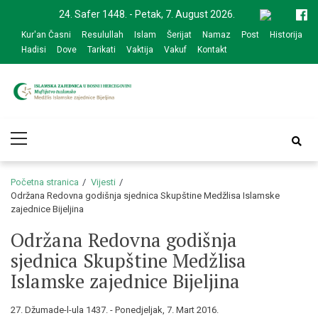
Skip
Skip
24. Safer 1448. - Petak, 7. August 2026.
to
to
Kur'an Časni
Resulullah
Islam
Šerijat
Namaz
Post
Historija
navigation
content
Hadisi
Dove
Tarikati
Vaktija
Vakuf
Kontakt
Medžlis Islamske
Službena web prezentacija
Primary
zajednice Bijeljina
Menu
Početna stranica
Vijesti
Održana Redovna godišnja sjednica Skupštine Medžlisa Islamske
zajednice Bijeljina
Održana Redovna godišnja
sjednica Skupštine Medžlisa
Islamske zajednice Bijeljina
27. Džumade-l-ula 1437. - Ponedjeljak, 7. Mart 2016.