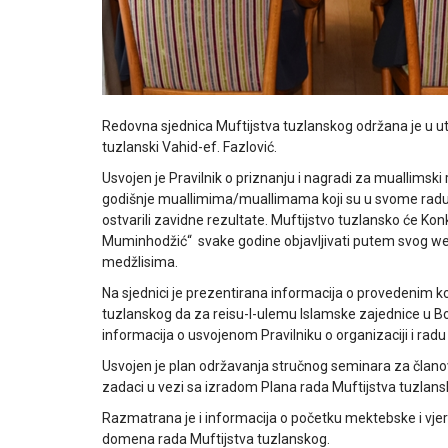
Redovna sjednica Muftijstva tuzlanskog održana je u u
tuzlanski Vahid-ef. Fazlović.
Usvojen je Pravilnik o priznanju i nagradi za muallimsk
godišnje muallimima/muallimama koji su u svome radu
ostvarili zavidne rezultate. Muftijstvo tuzlansko će Ko
Muminhodžić“ svake godine objavljivati putem svog web
medžlisima.
Na sjednici je prezentirana informacija o provedenim ko
tuzlanskog da za reisu-l-ulemu Islamske zajednice u Bos
informacija o usvojenom Pravilniku o organizaciji i rad
Usvojen je plan održavanja stručnog seminara za članove
zadaci u vezi sa izradom Plana rada Muftijstva tuzlans
Razmatrana je i informacija o početku mektebske i vjer
domena rada Muftijstva tuzlanskog.