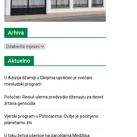
Arhiva
Arhiva
Aktuelno
U Azizija džamiji u Glinjima upriličen je svečani
mevludski program
Potočari: Reisul-ulema predvodio dženazu za deset
žrtava genocida
Vjerski program u Potočarima: Ovdje je počinjeno
planetarno zlo
U toku žetva pšenice na parcelama Medžlisa