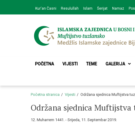
Skip
Skip
Kur'an Časni
Resulullah
Islam
Šerijat
Namaz
Pos
to
to
navigation
content
Medžlis Islamske 
Službena web prezentacija
POČETNA
VIJESTI
TEME
GALERIJA
Početna stranica
Vijesti
Održana sjednica Muftijstva tu
Održana sjednica Muftijstva
12. Muharrem 1441. - Srijeda, 11. Septembar 2019.