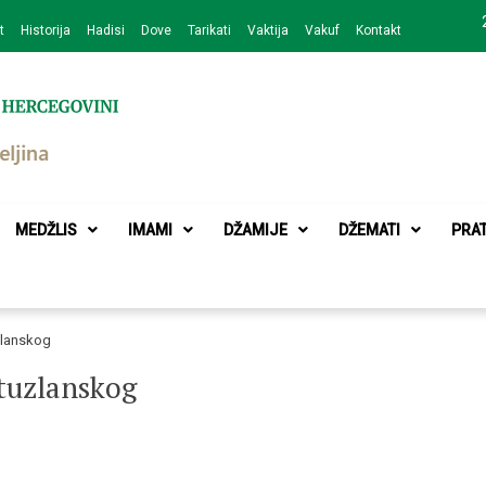
t
Historija
Hadisi
Dove
Tarikati
Vaktija
Vakuf
Kontakt
zajednice Bijeljina
MEDŽLIS
IMAMI
DŽAMIJE
DŽEMATI
PRA
zlanskog
 tuzlanskog