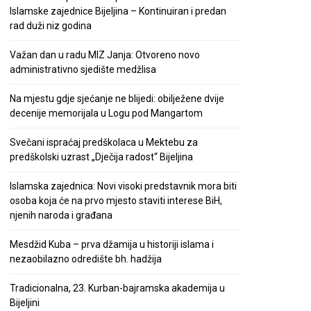
Islamske zajednice Bijeljina – Kontinuiran i predan
rad duži niz godina
Važan dan u radu MIZ Janja: Otvoreno novo
administrativno sjedište medžlisa
Na mjestu gdje sjećanje ne blijedi: obilježene dvije
decenije memorijala u Logu pod Mangartom
Svečani ispraćaj predškolaca u Mektebu za
predškolski uzrast „Dječija radost“ Bijeljina
Islamska zajednica: Novi visoki predstavnik mora biti
osoba koja će na prvo mjesto staviti interese BiH,
njenih naroda i građana
Mesdžid Kuba – prva džamija u historiji islama i
nezaobilazno odredište bh. hadžija
Tradicionalna, 23. Kurban-bajramska akademija u
Bijeljini