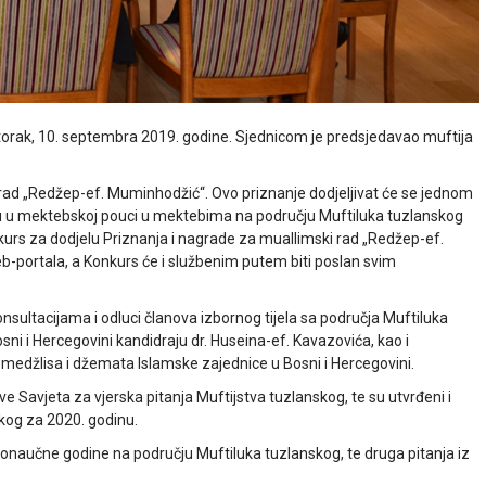
torak, 10. septembra 2019. godine. Sjednicom je predsjedavao muftija
i rad „Redžep-ef. Muminhodžić“. Ovo priznanje dodjeljivat će se jednom
 u mektebskoj pouci u mektebima na području Muftiluka tuzlanskog
nkurs za dodjelu Priznanja i nagrade za muallimski rad „Redžep-ef.
-portala, a Konkurs će i službenim putem biti poslan svim
nsultacijama i odluci članova izbornog tijela sa područja Muftiluka
ni i Hercegovini kandidraju dr. Huseina-ef. Kavazovića, kao i
u medžlisa i džemata Islamske zajednice u Bosni i Hercegovini.
 Savjeta za vjerska pitanja Muftijstva tuzlanskog, te su utvrđeni i
kog za 2020. godinu.
onaučne godine na području Muftiluka tuzlanskog, te druga pitanja iz