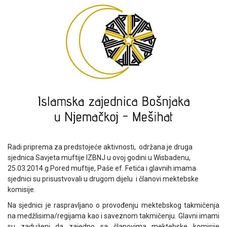
Radi priprema za predstojeće aktivnosti, održana je druga
sjednica Savjeta muftije IZBNJ u ovoj godini u Wisbadenu,
25.03.2014.g.Pored muftije, Paše ef. Fetića i glavnih imama
sjednici su prisustvovali u drugom dijelu i članovi mektebske
komisije.
Na sjednici je raspravljano o provođenju mektebskog takmičenja
na medžlisima/regijama kao i saveznom takmičenju. Glavni imami
su zaduženi da zajedno sa članovima mektebske komisije