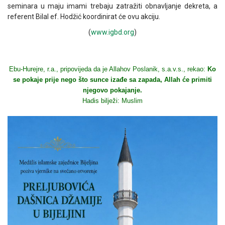
seminara u maju imami trebaju zatražiti obnavljanje dekreta, a
referent Bilal ef. Hodžić koordinirat će ovu akciju.
(
www.igbd.org
)
Ebu-Hurejre, r.a., pripovijeda da je Allahov Poslanik, s.a.v.s., rekao:
Ko
se pokaje prije nego što sunce izađe sa zapada, Allah će primiti
njegovo pokajanje.
Hadis bilježi: Muslim