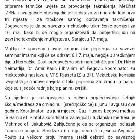
pripreme tehničke uvjete za provođenje takmičenja. Mešihat
IZBNJ i ove godine obezbijedio je sredstava za nagrade kod prva
tri mjesta i za troškove samog održavanja takmičenja.
Dogovoreno je da se savezno mektebsko takmičenje pomjeri za
10. maj, kako bi se moglo organizovati da pobjednici idu na
završno takmičenje muftijstava u Sarajevu 17. maja.
Muftija je upoznao glavne imame oko priprema za savezni
seminar imama koji će se održati 6. i 7. maja, negdje u središnjem
dijelu Njemačke. Gosti predavači na seminaru biti će: prof. Dr. Hilmo
Neimarlija, Dr. Amir Karić i Ibrahim ef. Begović koordinator za
mektebsku nastavu u VPS Rijaseta IZ u BiH. Mektebska komisija
izvijestila je članove savjeta o toku priprema za izradu Ilmihala, i
koje su sljedeće radnje koje planira izvršiti.
Na sjednici je raspravljano o načinu organizovanja ljetnjih
škola/medresa za omladinu (srednjoškolce) u junu i avgustu ove
godine. Koordinatori za juni mjesec i Gazi Husrev-begovu medrsu
je Hamid ef. Pintol a koordinator za avgust i tuzlansku medresu je
Mehmed ef. Jakubović. Zaključeno je da se organizuje odlazak
imama u posjetu Sandžaku u drugoj sedmici mjeseca Avgusta.
Pošto su velikom broju imama istekli dekreti, do saveznog