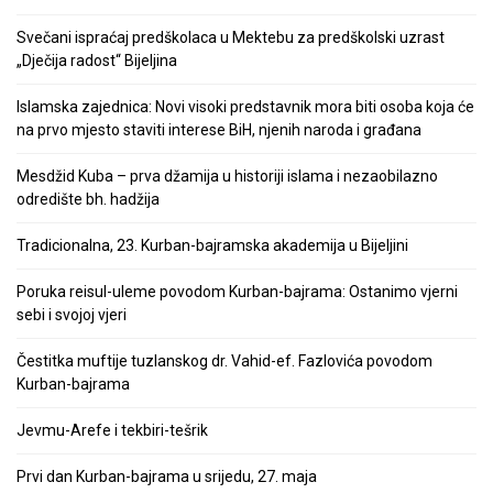
Svečani ispraćaj predškolaca u Mektebu za predškolski uzrast
„Dječija radost“ Bijeljina
Islamska zajednica: Novi visoki predstavnik mora biti osoba koja će
na prvo mjesto staviti interese BiH, njenih naroda i građana
Mesdžid Kuba – prva džamija u historiji islama i nezaobilazno
odredište bh. hadžija
Tradicionalna, 23. Kurban-bajramska akademija u Bijeljini
Poruka reisul-uleme povodom Kurban-bajrama: Ostanimo vjerni
sebi i svojoj vjeri
Čestitka muftije tuzlanskog dr. Vahid-ef. Fazlovića povodom
Kurban-bajrama
Jevmu-Arefe i tekbiri-tešrik
Prvi dan Kurban-bajrama u srijedu, 27. maja