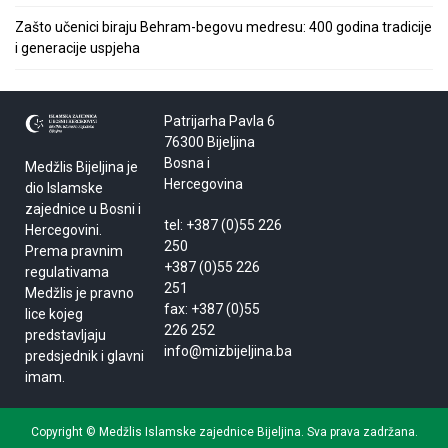
Zašto učenici biraju Behram-begovu medresu: 400 godina tradicije
i generacije uspjeha
Patrijarha Pavla 6
76300 Bijeljina
Bosna i
Medžlis Bijeljina je
Hercegovina
dio Islamske
zajednice u Bosni i
tel: +387 (0)55 226
Hercegovini.
250
Prema pravnim
+387 (0)55 226
regulativama
251
Medžlis je pravno
fax: +387 (0)55
lice kojeg
226 252
predstavljaju
info@mizbijeljina.ba
predsjednik i glavni
imam.
Copyright © Medžlis Islamske zajednice Bijeljina. Sva prava zadržana.