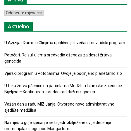
Arhiva
Aktuelno
U Azizija džamiji u Glinjima upriličen je svečani mevludski program
Potočari: Reisul-ulema predvodio dženazu za deset žrtava
genocida
Vjerski program u Potočarima: Ovdje je počinjeno planetarno zlo
U toku žetva pšenice na parcelama Medžlisa Islamske zajednice
Bijeljina – Kontinuiran i predan rad duži niz godina
Važan dan u radu MIZ Janja: Otvoreno novo administrativno
sjedište medžlisa
Na mjestu gdje sjećanje ne blijedi: obilježene dvije decenije
memorijala u Logu pod Mangartom