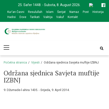
Skip
Skip
25. Safer 1448. - Subota, 8. August 2026.
to
to
Kur'an Časni
Resulullah
Islam
Šerijat
Namaz
Post
Historija
navigation
content
Hadisi
Dove
Tarikati
Vaktija
Vakuf
Kontakt
Medžlis Islamske
Službena web prezentacija
Primary
zajednice Bijeljina
Menu
Početna stranica
Vijesti
Održana sjednica Savjeta muftije IZBNJ
Održana sjednica Savjeta muftije
IZBNJ
9. Džumade-l-ahira 1435. - Srijeda, 9. April 2014.