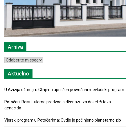
Arhiva
Arhiva
Aktuelno
U Azizija džamiji u Glinjima upriličen je svečani mevludski program
Potočari: Reisul-ulema predvodio dženazu za deset žrtava
genocida
Vjerski program u Potočarima: Ovdje je počinjeno planetarno zlo