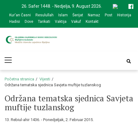
Skip
Skip
26. Safer 1448. - Nedjelja, 9. August 2026.
to
to
Kur'an Časni
Resulullah
Islam
Šerijat
Namaz
Post
Historija
navigation
content
Hadisi
Dove
Tarikati
Vaktija
Vakuf
Kontakt
Medžlis Islamske
Službena web prezentacija
Primary
zajednice Bijeljina
Menu
Početna stranica
Vijesti
Održana tematska sjednica Savjeta muftije tuzlanskog
Održana tematska sjednica Savjeta
muftije tuzlanskog
13. Rebiul-ahir 1436. - Ponedjeljak, 2. Februar 2015.