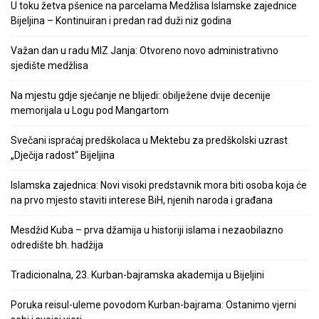
U toku žetva pšenice na parcelama Medžlisa Islamske zajednice
Bijeljina – Kontinuiran i predan rad duži niz godina
Važan dan u radu MIZ Janja: Otvoreno novo administrativno
sjedište medžlisa
Na mjestu gdje sjećanje ne blijedi: obilježene dvije decenije
memorijala u Logu pod Mangartom
Svečani ispraćaj predškolaca u Mektebu za predškolski uzrast
„Dječija radost“ Bijeljina
Islamska zajednica: Novi visoki predstavnik mora biti osoba koja će
na prvo mjesto staviti interese BiH, njenih naroda i građana
Mesdžid Kuba – prva džamija u historiji islama i nezaobilazno
odredište bh. hadžija
Tradicionalna, 23. Kurban-bajramska akademija u Bijeljini
Poruka reisul-uleme povodom Kurban-bajrama: Ostanimo vjerni