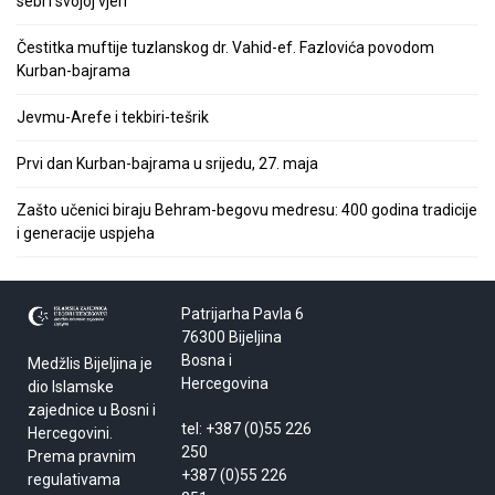
sebi i svojoj vjeri
Čestitka muftije tuzlanskog dr. Vahid-ef. Fazlovića povodom
Kurban-bajrama
Jevmu-Arefe i tekbiri-tešrik
Prvi dan Kurban-bajrama u srijedu, 27. maja
Zašto učenici biraju Behram-begovu medresu: 400 godina tradicije
i generacije uspjeha
Patrijarha Pavla 6
76300 Bijeljina
Bosna i
Medžlis Bijeljina je
Hercegovina
dio Islamske
zajednice u Bosni i
tel: +387 (0)55 226
Hercegovini.
250
Prema pravnim
+387 (0)55 226
regulativama