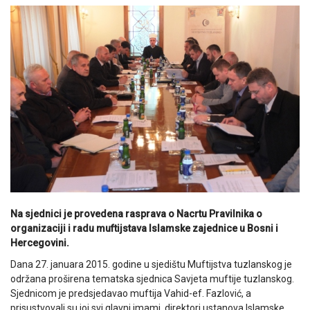
Na sjednici je provedena rasprava o Nacrtu Pravilnika o
organizaciji i radu muftijstava Islamske zajednice u Bosni i
Hercegovini.
Dana 27. januara 2015. godine u sjedištu Muftijstva tuzlanskog je
održana proširena tematska sjednica Savjeta muftije tuzlanskog.
Sjednicom je predsjedavao muftija Vahid-ef. Fazlović, a
prisustvovali su joj svi glavni imami, direktori ustanova Islamske