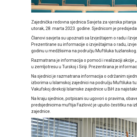
Zajednička redovna sjednica Savjeta za vjerska pitanja 
utorak, 28. marta 2023. godine. Sjednicom je predsjedav
Članovi savjeta su upoznati sa Izvještajem o radu i Izvj
Prezentirane su informacije o izvještajima o radu, izvje
godinu u medžlisima na području Muftiluka tuzlanskog.
Razmatrana je informacija o pomoći i realizaciji akcije
u zemljotresu u Turskoj i Siriji. Prezentirana je inform
Na sjednici je razmatrana informacija o održanim sjed
izborima u Islamskoj zajednici na području Muftiluka tu
Vakufskoj direkciji Islamske zajednice u BiH za najistak
Na kraju sjednice, potpisani su ugovori o pravima, ob
predsjednicima muftija Fazlović je uputio čestitku na iz
zajednice.