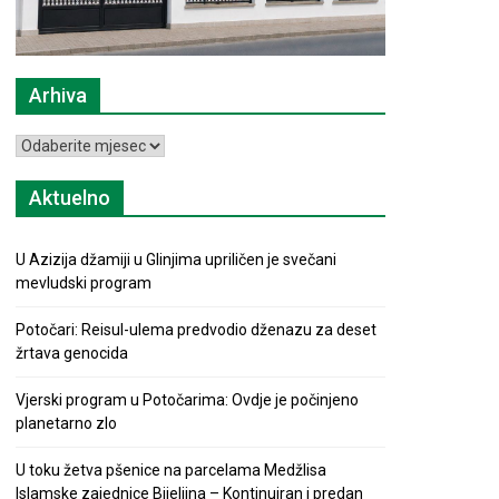
Arhiva
Arhiva
Aktuelno
U Azizija džamiji u Glinjima upriličen je svečani
mevludski program
Potočari: Reisul-ulema predvodio dženazu za deset
žrtava genocida
Vjerski program u Potočarima: Ovdje je počinjeno
planetarno zlo
U toku žetva pšenice na parcelama Medžlisa
Islamske zajednice Bijeljina – Kontinuiran i predan