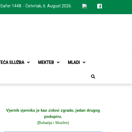
 Safer 1448. - Četvrtak, 6. August 2026.
TEĆA SLUŽBA
MEKTEB
MLADI
g
Vjernik vjerniku je kao zidovi zgrade, jedan drugog
podupiru.
(Buharija i Muslim)