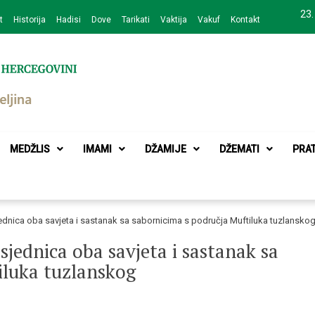
23.
t
Historija
Hadisi
Dove
Tarikati
Vaktija
Vakuf
Kontakt
zajednice Bijeljina
MEDŽLIS
IMAMI
DŽAMIJE
DŽEMATI
PRA
dnica oba savjeta i sastanak sa sabornicima s područja Muftiluka tuzlansko
jednica oba savjeta i sastanak sa
iluka tuzlanskog