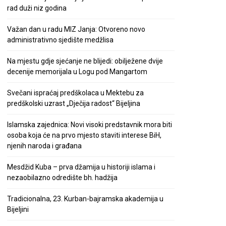
rad duži niz godina
Važan dan u radu MIZ Janja: Otvoreno novo
administrativno sjedište medžlisa
Na mjestu gdje sjećanje ne blijedi: obilježene dvije
decenije memorijala u Logu pod Mangartom
Svečani ispraćaj predškolaca u Mektebu za
predškolski uzrast „Dječija radost“ Bijeljina
Islamska zajednica: Novi visoki predstavnik mora biti
osoba koja će na prvo mjesto staviti interese BiH,
njenih naroda i građana
Mesdžid Kuba – prva džamija u historiji islama i
nezaobilazno odredište bh. hadžija
Tradicionalna, 23. Kurban-bajramska akademija u
Bijeljini