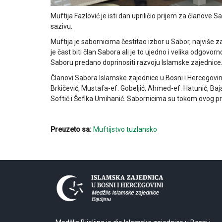
Muftija Fazlović je isti dan upriličio prijem za članov
sazivu.
Muftija je sabornicima čestitao izbor u Sabor, najviše 
je čast biti član Sabora ali je to ujedno i velika odgov
Saboru predano doprinositi razvoju Islamske zajednice
Članovi Sabora Islamske zajednice u Bosni i Hercegovi
Brkičević, Mustafa-ef. Gobeljić, Ahmed-ef. Hatunić, Baja
Softić i Šefika Umihanić. Sabornicima su tokom ovog pri
Preuzeto sa:
Muftijstvo tuzlansko