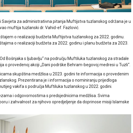
i Savjeta za administrativna pitanja Muftijstva tuzlanskog održana je u
ao muftija tuzlanski dr. Vahid-ef. Fazlović.
eštajem o realizaciji budžeta Muftijstva tuzlanskog za 2022. godinu.
štajima o realizaciji budžeta za 2022. godinu i planu budžeta za 2023.
 „Od Bošnjaka s ljubavlju“ na području Muftiluka tuzlanskog za stradale
acija o provedenoj akciji „Dani podrške Behram-begovoj medresi u Tuzli“.
nicama skupština medžlisa u 2023. godini te informacija o provedenim
zlanskog. Prezentirana je i informacija o nominiranju prijedloga
nutijeg vakifa s područja Muftiluka tuzlanskog u 2022. godini.
avezama i odgovornostima s predsjednicima medžlisa. Svima
boru i zahvalnost za njihovo opredjeljenje da doprinose misiji Islamske