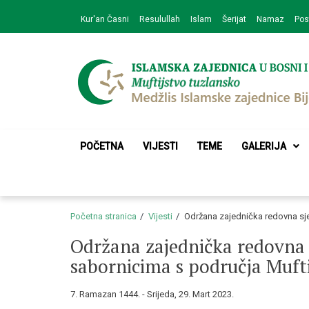
Skip
Skip
Kur'an Časni
Resulullah
Islam
Šerijat
Namaz
Pos
to
to
navigation
content
Medžlis Islamske 
Službena web prezentacija
POČETNA
VIJESTI
TEME
GALERIJA
Početna stranica
Vijesti
Održana zajednička redovna sje
Održana zajednička redovna s
sabornicima s područja Muft
7. Ramazan 1444. - Srijeda, 29. Mart 2023.