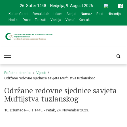
Skip
Skip
26. Safer 1448. - Nedjelja, 9. August 2026.
to
to
Kur'an Časni
Resulullah
Islam
Šerijat
Namaz
Post
Historija
navigation
content
Hadisi
Dove
Tarikati
Vaktija
Vakuf
Kontakt
Medžlis Islamske
Službena web prezentacija
Primary
zajednice Bijeljina
Menu
Početna stranica
Vijesti
Održane redovne sjednice savjeta Muftijstva tuzlanskog
Održane redovne sjednice savjeta
Muftijstva tuzlanskog
10. Džumade-l-ula 1445. - Petak, 24. Novembar 2023.