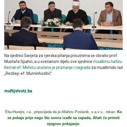
Na sjednici Savjeta za vjerska pitanja prisutnima se obratio prof.
Mustafa Spahić, a u svečanom dijelu ove sjednice
muallimu hafizu
Kemal-ef. Mehiću uručeno je priznanje i nagrada
za muallimski rad
„Redžep-ef. Muminhodžić”.
muftijstvotz.ba
Ebu-Hurejre, r.a., pripovijeda da je Allahov Poslanik, s.a.v.s., rekao:
Ko
se pokaje prije nego što sunce izađe sa zapada, Allah će primiti
njegovo pokajanje.