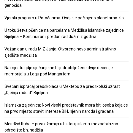
genocida
Vjerski program u Potočarima: Ovdje je počinjeno planetarno zlo
U toku žetva pšenice na parcelama Medžlisa Islamske zajednice
Bijeljina – Kontinuiran i predan rad duži niz godina
Važan dan u radu MIZ Janja: Otvoreno novo administrativno
sjedište medžlisa
Na mjestu gdje sjećanje ne blijedi: obilježene dvije decenije
memorijala u Logu pod Mangartom
Svečani ispraćaj predškolaca u Mektebu za predškolski uzrast
„Dječija radost“ Bijeljina
Islamska zajednica: Novi visoki predstavnik mora biti osoba koja će
na prvo mjesto staviti interese BiH, njenih naroda i građana
Mesdžid Kuba – prva džamija u historiji islama i nezaobilazno
odredište bh. hadžija