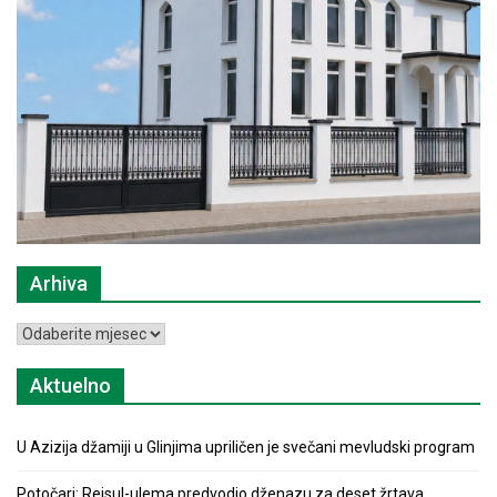
Arhiva
Arhiva
Aktuelno
U Azizija džamiji u Glinjima upriličen je svečani mevludski program
Potočari: Reisul-ulema predvodio dženazu za deset žrtava