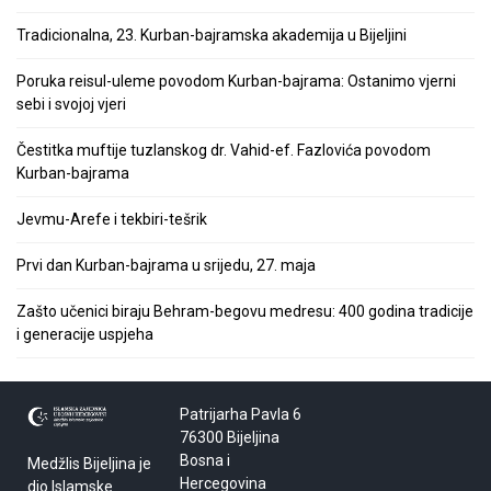
Tradicionalna, 23. Kurban-bajramska akademija u Bijeljini
Poruka reisul-uleme povodom Kurban-bajrama: Ostanimo vjerni
sebi i svojoj vjeri
Čestitka muftije tuzlanskog dr. Vahid-ef. Fazlovića povodom
Kurban-bajrama
Jevmu-Arefe i tekbiri-tešrik
Prvi dan Kurban-bajrama u srijedu, 27. maja
Zašto učenici biraju Behram-begovu medresu: 400 godina tradicije
i generacije uspjeha
Patrijarha Pavla 6
76300 Bijeljina
Bosna i
Medžlis Bijeljina je
Hercegovina
dio Islamske