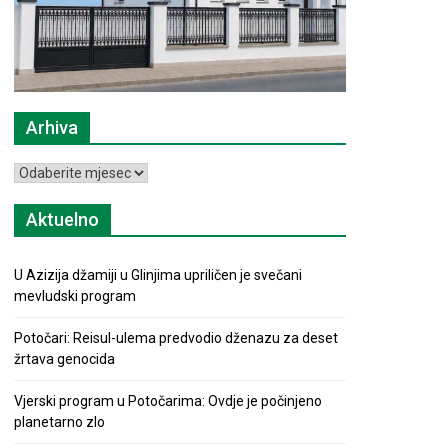
Arhiva
Arhiva
Aktuelno
U Azizija džamiji u Glinjima upriličen je svečani
mevludski program
Potočari: Reisul-ulema predvodio dženazu za deset
žrtava genocida
Vjerski program u Potočarima: Ovdje je počinjeno
planetarno zlo