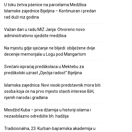
U toku žetva pšenice na parcelama Medžlisa
Islamske zajednice Bijeljina – Kontinuiran i predan
rad duži niz godina
Važan dan u radu MIZ Janja: Otvoreno novo
administrativno sjedište medžlisa
Na mjestu gdje sjećanje ne blijedi: obilježene dvije
decenije memorijala u Logu pod Mangartom
Svečani ispraćaj predškolaca u Mektebu za
predškolski uzrast „Dječija radost“ Bijeljina
Islamska zajednica: Novi visoki predstavnik mora biti
osoba koja će na prvo mjesto staviti interese BiH,
njenih naroda i građana
Mesdžid Kuba – prva džamija u historiji islama i
nezaobilazno odredište bh. hadžija
Tradicionalna, 23. Kurban-bajramska akademija u