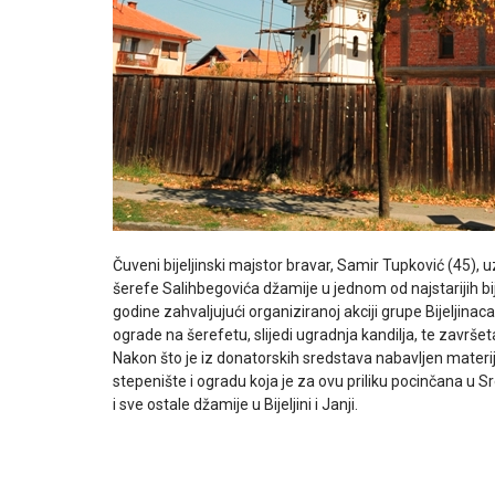
Čuveni bijeljinski majstor bravar, Samir Tupković (45),
šerefe Salihbegovića džamije u jednom od najstarijih bi
godine zahvaljujući organiziranoj akciji grupe Bijeljinaca
ograde na šerefetu, slijedi ugradnja kandilja, te završe
Nakon što je iz donatorskih sredstava nabavljen materij
stepenište i ogradu koja je za ovu priliku pocinčana u 
i sve ostale džamije u Bijeljini i Janji.