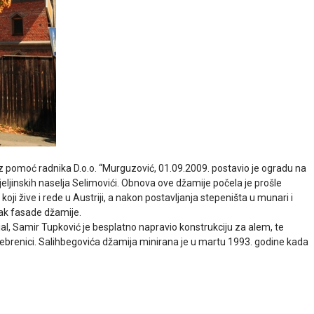
 uz pomoć radnika D.o.o. “Murguzović, 01.09.2009. postavio je ogradu na
jeljinskih naselja Selimovići. Obnova ove džamije počela je prošle
 koji žive i rede u Austriji, a nakon postavljanja stepeništa u munari i
tak fasade džamije.
al, Samir Tupković je besplatno napravio konstrukciju za alem, te
Srebrenici. Salihbegovića džamija minirana je u martu 1993. godine kada