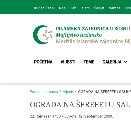
Skip
Skip
Kur'an Časni
Resulullah
Islam
Šerijat
Namaz
Pos
to
to
navigation
content
Medžlis Islamske 
Službena web prezentacija
POČETNA
VIJESTI
TEME
GALERIJA
Početna stranica
Vijesti
OGRADA NA ŠEREFETU SALIH
OGRADA NA ŠEREFETU SAL
22. Ramazan 1430. - Subota, 12. Septembar 2009.