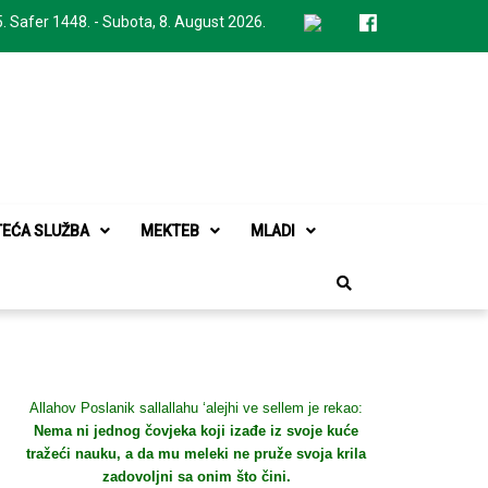
. Safer 1448. - Subota, 8. August 2026.
TEĆA SLUŽBA
MEKTEB
MLADI
Allahov Poslanik sallallahu ‘alejhi ve sellem je rekao:
Nema ni jednog čovjeka koji izađe iz svoje kuće
tražeći nauku, a da mu meleki ne pruže svoja krila
zadovoljni sa onim što čini.