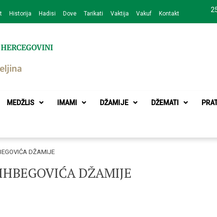
25
t
Historija
Hadisi
Dove
Tarikati
Vaktija
Vakuf
Kontakt
zajednice Bijeljina
MEDŽLIS
IMAMI
DŽAMIJE
DŽEMATI
PRA
BEGOVIĆA DŽAMIJE
IHBEGOVIĆA DŽAMIJE