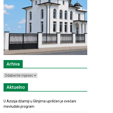
Arhiva
Arhiva
Aktuelno
U Azizija džamiji u Glinjima upriličen je svečani
mevludski program