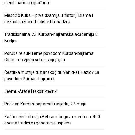
njenih naroda i građana
Mesdžid Kuba – prva džamija u historiji islama i
nezaobilazno odredište bh. hadžija
Tradicionalna, 23. Kurban-bajramska akademija u
Bijeljini
Poruka reisul-uleme povodom Kurban-bajrama:
Ostanimo vjerni sebi i svojoj vjeri
Čestitka muftije tuzlanskog dr. Vahid-ef. Fazlovića
povodom Kurban-bajrama
Jevmu-Arefe i tekbiri-tešrik
Prvi dan Kurban-bajrama u srijedu, 27. maja
Zašto učenici biraju Behram-begovu medresu: 400
godina tradicije i generacije uspjeha