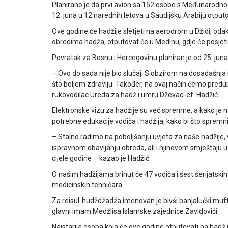
Planirano je da prvi avion sa 152 osobe s Međunarodnog
12. juna u 12 narednih letova u Saudijsku Arabiju otputo
Ove godine će hadžije sletjeti na aerodrom u Džidi, oda
obredima hadža, otputovat će u Medinu, gdje će posjeti
Povratak za Bosnu i Hercegovinu planiran je od 25. juna 
– Ovo do sada nije bio slučaj. S obzirom na dosadašnja
što boljem zdravlju. Također, na ovaj način ćemo predup
rukovodilac Ureda za hadž i umru Dževad-ef. Hadžić.
Elektronske vizu za hadžije su već spremne, a kako je 
potrebne edukacije vodiča i hadžija, kako bi što spremnij
– Stalno radimo na poboljšanju uvjeta za naše hadžije
ispravnom obavljanju obreda, ali i njihovom smještaju u
cijele godine – kazao je Hadžić.
O našim hadžijama brinut će 47 vodiča i šest šerijatskih
medicinskih tehničara.
Za reisul-hudždžadža imenovan je bivši banjalučki muftij
glavni imam Medžlisa Islamske zajednice Zavidovići.
Najstarija osoba koja će ove godine otputovati na hadž 