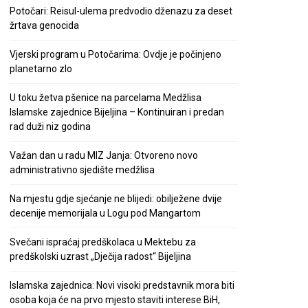
Potočari: Reisul-ulema predvodio dženazu za deset
žrtava genocida
Vjerski program u Potočarima: Ovdje je počinjeno
planetarno zlo
U toku žetva pšenice na parcelama Medžlisa
Islamske zajednice Bijeljina – Kontinuiran i predan
rad duži niz godina
Važan dan u radu MIZ Janja: Otvoreno novo
administrativno sjedište medžlisa
Na mjestu gdje sjećanje ne blijedi: obilježene dvije
decenije memorijala u Logu pod Mangartom
Svečani ispraćaj predškolaca u Mektebu za
predškolski uzrast „Dječija radost“ Bijeljina
Islamska zajednica: Novi visoki predstavnik mora biti
osoba koja će na prvo mjesto staviti interese BiH,