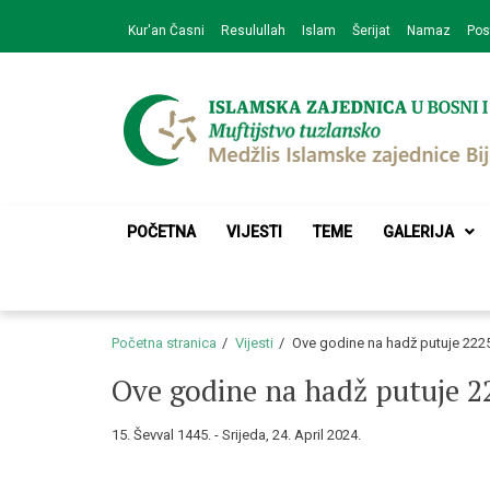
Skip
Skip
Kur'an Časni
Resulullah
Islam
Šerijat
Namaz
Pos
to
to
navigation
content
Medžlis Islamske 
Službena web prezentacija
POČETNA
VIJESTI
TEME
GALERIJA
Početna stranica
Vijesti
Ove godine na hadž putuje 2225
Ove godine na hadž putuje 2
15. Ševval 1445. - Srijeda, 24. April 2024.