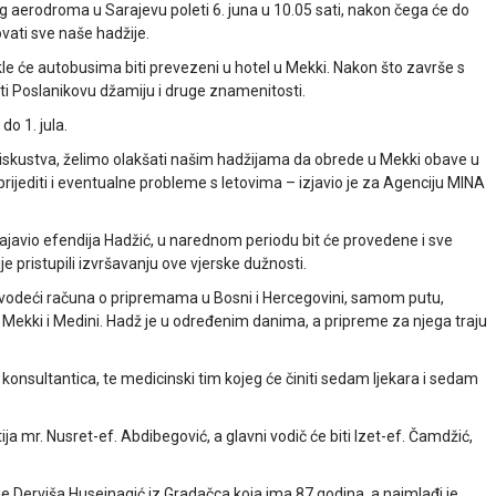
 aerodroma u Sarajevu poleti 6. juna u 10.05 sati, nakon čega će do
vati sve naše hadžije.
kle će autobusima biti prevezeni u hotel u Mekki. Nakon što završe s
ti Poslanikovu džamiju i druge znamenitosti.
do 1. jula.
 iskustva, želimo olakšati našim hadžijama da obrede u Mekki obave u
rijediti i eventualne probleme s letovima – izjavio je za Agenciju MINA
najavio efendija Hadžić, u narednom periodu bit će provedene i sve
e pristupili izvršavanju ove vjerske dužnosti.
, vodeći računa o pripremama u Bosni i Hercegovini, samom putu,
 Mekki i Medini. Hadž je u određenim danima, a pripreme za njega traju
 konsultantica, te medicinski tim kojeg će činiti sedam ljekara i sedam
a mr. Nusret-ef. Abdibegović, a glavni vodič će biti Izet-ef. Čamdžić,
je Derviša Huseinagić iz Gradačca koja ima 87 godina, a najmlađi je