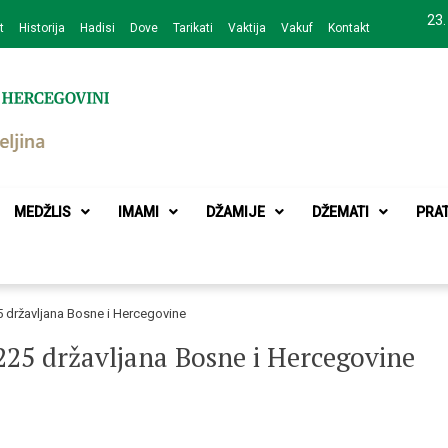
23.
t
Historija
Hadisi
Dove
Tarikati
Vaktija
Vakuf
Kontakt
zajednice Bijeljina
MEDŽLIS
IMAMI
DŽAMIJE
DŽEMATI
PRA
 državljana Bosne i Hercegovine
225 državljana Bosne i Hercegovine