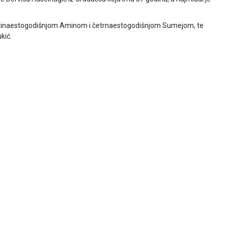
, trinaestogodišnjom Aminom i četrnaestogodišnjom Sumejom, te
kić.