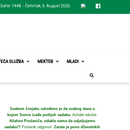
 Safer 1448. - Četvrtak, 6. August 2026.
TEĆA SLUŽBA
MEKTEB
MLADI
Svakom čovjeku određeno je da svakog dana u
kojem Sunce izađe podijeli sadaku.
Ashabi rekoše:
Allahov Poslaniče, odakle nama da udjeljujemo
sadaku!?
Poslanik odgovori:
Zaista je puno dženetskih