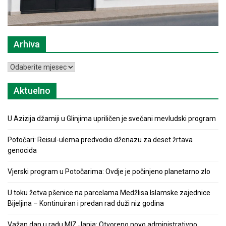
Arhiva
Arhiva
Aktuelno
U Azizija džamiji u Glinjima upriličen je svečani mevludski program
Potočari: Reisul-ulema predvodio dženazu za deset žrtava
genocida
Vjerski program u Potočarima: Ovdje je počinjeno planetarno zlo
U toku žetva pšenice na parcelama Medžlisa Islamske zajednice
Bijeljina – Kontinuiran i predan rad duži niz godina
Važan dan u radu MIZ Janja: Otvoreno novo administrativno