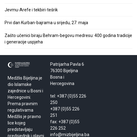
Jevmu-Arefe i tekbiri-tešrik
Prvi dan Kurban-bajrama u srijedu, 27. maja
Zašto učenici biraju Behram-begovu medresu: 400 godina tradicije
i generacije uspjeha
Patrijarha Pavla 6
76300 Bijeljina
Bosna i
Medžlis Bijeljina je
Hercegovina
dio Islamske
zajednice u Bosni i
tel: +387 (0)55 226
Hercegovini.
250
Prema pravnim
+387 (0)55 226
regulativama
251
Medžlis je pravno
fax: +387 (0)55
lice kojeg
226 252
predstavljaju
info@mizbijeljina.ba
predsjednik i glavni