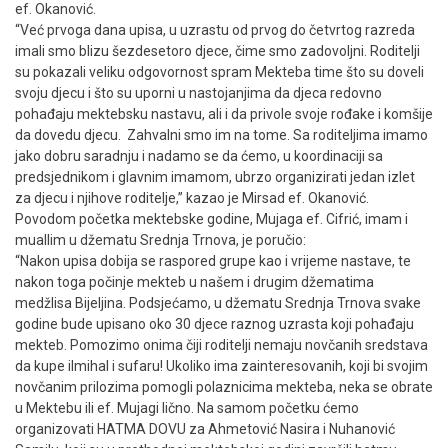
ef. Okanović.
“Već prvoga dana upisa, u uzrastu od prvog do četvrtog razreda
imali smo blizu šezdesetoro djece, čime smo zadovoljni. Roditelji
su pokazali veliku odgovornost spram Mekteba time što su doveli
svoju djecu i što su uporni u nastojanjima da djeca redovno
pohađaju mektebsku nastavu, ali i da privole svoje rođake i komšije
da dovedu djecu. Zahvalni smo im na tome. Sa roditeljima imamo
jako dobru saradnju i nadamo se da ćemo, u koordinaciji sa
predsjednikom i glavnim imamom, ubrzo organizirati jedan izlet
za djecu i njihove roditelje,” kazao je Mirsad ef. Okanović.
Povodom početka mektebske godine, Mujaga ef. Cifrić, imam i
muallim u džematu Srednja Trnova, je poručio:
“
Nakon upisa dobija se raspored grupe kao i vrijeme nastave, te
nakon toga počinje mekteb u našem i drugim džematima
medžlisa Bijeljina. Podsjećamo, u džematu Srednja Trnova svake
godine bude upisano oko 30 djece raznog uzrasta koji pohađaju
mekteb. Pomozimo onima čiji roditelji nemaju novčanih sredstava
da kupe ilmihal i sufaru! Ukoliko ima zainteresovanih, koji bi svojim
novčanim prilozima pomogli polaznicima mekteba, neka se obrate
u Mektebu ili ef. Mujagi lično. Na samom početku ćemo
organizovati HATMA DOVU za Ahmetović Nasira i Nuhanović