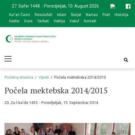
Skip
Skip
27. Safer 1448. - Ponedjeljak, 10. August 2026.
to
to
Kur'an Časni
Resulullah
Islam
Šerijat
Namaz
Post
Historija
navigation
content
Hadisi
Dove
Tarikati
Vaktija
Vakuf
Kontakt
Medžlis Islamske
Službena web prezentacija
Primary
zajednice Bijeljina
Menu
Početna stranica
Vijesti
Počela mektebska 2014/2015
Počela mektebska 2014/2015
20. Zu-l-ka'de 1435. - Ponedjeljak, 15. Septembar 2014.