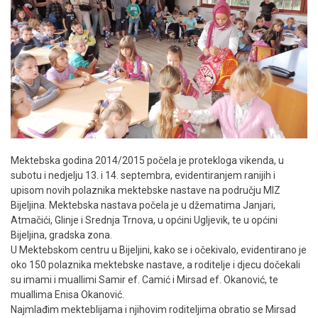
Mektebska godina 2014/2015 počela je protekloga vikenda, u
subotu i nedjelju 13. i 14. septembra, evidentiranjem ranijih i
upisom novih polaznika mektebske nastave na području MIZ
Bijeljina. Mektebska nastava počela je u džematima Janjari,
Atmačići, Glinje i Srednja Trnova, u općini Ugljevik, te u općini
Bijeljina, gradska zona.
U Mektebskom centru u Bijeljini, kako se i očekivalo, evidentirano je
oko 150 polaznika mektebske nastave, a roditelje i djecu dočekali
su imami i muallimi Samir ef. Camić i Mirsad ef. Okanović, te
muallima Enisa Okanović.
Najmlađim mekteblijama i njihovim roditeljima obratio se Mirsad