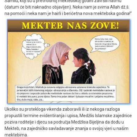
Samilu, koji su u prethodnoj mektebskoj godini završili hatmu
(datum će biti naknadno objavljen). Neka nam je svima Allah dž.š.
na pomoći i neka nam je hairli i berićetna nova mektebska godina!”
Ukoliko su protekloga vikenda zaboravili ili iz nekoga razloga
propustili termine evidentiranja i upisa, Medžlis Islamske zajednice
poziva roditelje i djecu sa područja Medžlisa Bijeljina da dođu u
Mekteb, na zajedničko savladavanje znanja o svojoj vjeri u našim
mektebima.