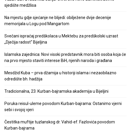
sjedište medžlisa
Na mjestu gdje sjećanje ne blijedi: obilježene dvije decenije
memorijala u Logu pod Mangartom
Svečani ispraćaj predškolaca u Mektebu za predškolski uzrast
„Dječija radost“ Bijeljina
Islamska zajednica: Novi visoki predstavnik mora biti osoba koja će
na prvo mjesto staviti interese BiH, njenih naroda i građana
Mesdžid Kuba – prva džamija u historiji islama i nezaobilazno
odredište bh. hadžija
Tradicionalna, 23. Kurban-bajramska akademija u Bijeljini
Poruka reisul-uleme povodom Kurban-bajrama: Ostanimo vjerni
sebi i svojoj vjeri
Čestitka muftije tuzlanskog dr. Vahid-ef. Fazlovića povodom
Kurban-bajrama