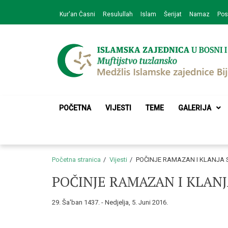
Skip
Skip
Kur'an Časni
Resulullah
Islam
Šerijat
Namaz
Pos
to
to
navigation
content
Medžlis Islamske 
Službena web prezentacija
POČETNA
VIJESTI
TEME
GALERIJA
Početna stranica
Vijesti
POČINJE RAMAZAN I KLANJA 
POČINJE RAMAZAN I KLANJ
29. Ša'ban 1437. - Nedjelja, 5. Juni 2016.