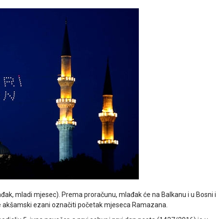
đak, mladi mjesec). Prema proračunu, mlađak će na Balkanu i u Bosni i
da će akšamski ezani označiti početak mjeseca Ramazana.