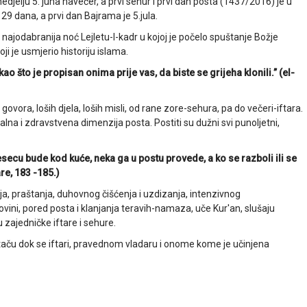
djelju 5. juna navečer, a prvi sehur i prvi dan posta (1437/2016) je u
9 dana, a prvi dan Bajrama je 5.jula.
najodabranija noć Lejletu-l-kadr u kojoj je počelo spuštanje Božje
oji je usmjerio historiju islama.
ao što je propisan onima prije vas, da biste se grijeha klonili.” (el-
g govora, loših djela, loših misli, od rane zore-sehura, pa do večeri-iftara.
na i zdravstvena dimenzija posta. Postiti su dužni svi punoljetni,
secu bude kod kuće, neka ga u postu provede, a ko se razboli ili se
re, 183 -185.)
, praštanja, duhovnog čišćenja i uzdizanja, intenzivnog
ini, pored posta i klanjanja teravih-namaza, uče Kur'an, slušaju
zajedničke iftare i sehure.
taču dok se iftari, pravednom vladaru i onome kome je učinjena