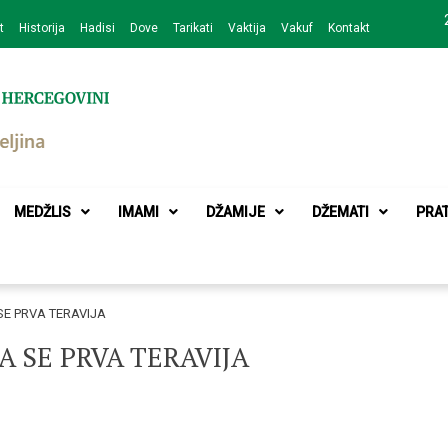
t
Historija
Hadisi
Dove
Tarikati
Vaktija
Vakuf
Kontakt
zajednice Bijeljina
MEDŽLIS
IMAMI
DŽAMIJE
DŽEMATI
PRA
SE PRVA TERAVIJA
A SE PRVA TERAVIJA