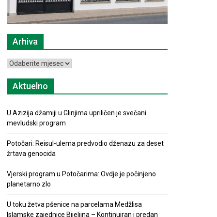
Arhiva
Arhiva
Aktuelno
U Azizija džamiji u Glinjima upriličen je svečani
mevludski program
Potočari: Reisul-ulema predvodio dženazu za deset
žrtava genocida
Vjerski program u Potočarima: Ovdje je počinjeno
planetarno zlo
U toku žetva pšenice na parcelama Medžlisa
Islamske zajednice Bijeljina – Kontinuiran i predan