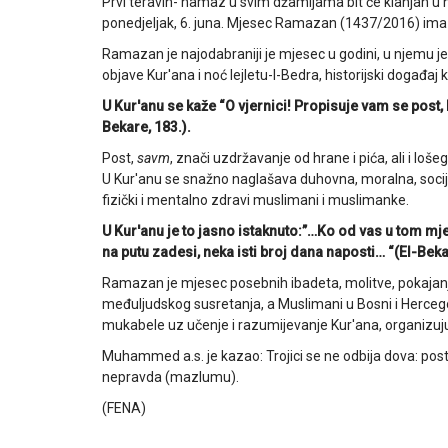
Prvi teravih- namaz u svim džamijama bit će klanjan u ne
ponedjeljak, 6. juna. Mjesec Ramazan (1437/2016) ima 2
Ramazan je najodabraniji je mjesec u godini, u njemu je 
objave Kur'ana i noć lejletu-l-Bedra, historijski događaj k
U Kur'anu se kaže “O vjernici! Propisuje vam se post, k
Bekare, 183.).
Post,
savm
, znači uzdržavanje od hrane i pića, ali i loše
U Kur'anu se snažno naglašava duhovna, moralna, socijal
fizički i mentalno zdravi muslimani i muslimanke.
U Kur'anu je to jasno istaknuto:”…Ko od vas u tom mje
na putu zadesi, neka isti broj dana naposti… “(El-Beka
Ramazan je mjesec posebnih ibadeta, molitve, pokajanja
međuljudskog susretanja, a Muslimani u Bosni i Hercegov
mukabele uz učenje i razumijevanje Kur'ana, organizuju 
Muhammed a.s. je kazao: Trojici se ne odbija dova: pos
nepravda (mazlumu).
(FENA)