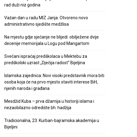
rad duži niz godina
Važan dan u radu MIZ Janja: Otvoreno novo
administrativno sjedište medžlisa
Na mjestu gdje sjećanje ne blijedi: obilježene dvije
decenije memorijala u Logu pod Mangartom
Svečani ispraćaj predškolaca u Mektebu za
predškolski uzrast „Dječija radost“ Bijeljina
Islamska zajednica: Novi visoki predstavnik mora biti
osoba koja će na prvo mjesto staviti interese BiH,
njenih naroda i građana
Mesdžid Kuba – prva džamija u historiji islama i
nezaobilazno odredište bh. hadžija
Tradicionalna, 23. Kurban-bajramska akademija u
Bijeljini