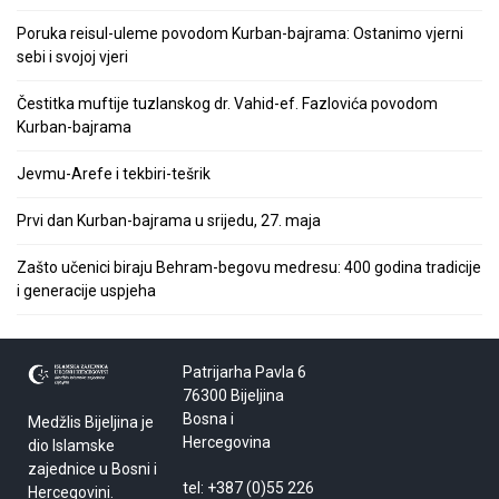
Poruka reisul-uleme povodom Kurban-bajrama: Ostanimo vjerni
sebi i svojoj vjeri
Čestitka muftije tuzlanskog dr. Vahid-ef. Fazlovića povodom
Kurban-bajrama
Jevmu-Arefe i tekbiri-tešrik
Prvi dan Kurban-bajrama u srijedu, 27. maja
Zašto učenici biraju Behram-begovu medresu: 400 godina tradicije
i generacije uspjeha
Patrijarha Pavla 6
76300 Bijeljina
Bosna i
Medžlis Bijeljina je
Hercegovina
dio Islamske
zajednice u Bosni i
tel: +387 (0)55 226
Hercegovini.