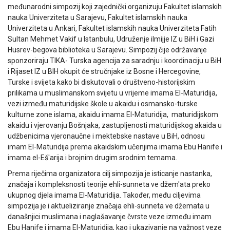
međunarodni simpozij koji zajednički organizuju Fakultet islamskih
nauka Univerziteta u Sarajevu, Fakultet islamskih nauka
Univerziteta u Ankari, Fakultet islamskih nauka Univerziteta Fatih
Sultan Mehmet Vakif u Istanbulu, Udruženje ilmijje IZ u BiH i Gazi
Husrev-begova biblioteka u Sarajevu. Simpozij čije održavanje
sponzoriraju TIKA- Turska agencija za saradnju i koordinaciju u BiH
i Rijaset IZ u BIH okupit će stručnjake iz Bosne i Hercegovine,
Turske i svijeta kako bi diskutovali o društveno-historijskim
prilikama u muslimanskom svijetu u vrijeme imama El-Maturidija,
vezi između maturidijske škole u akaidu i osmansko-turske
kulturne zone islama, akaidu imama El-Maturidija, maturidijskom
akaidu i vjerovanju Bošnjaka, zastupljenosti maturidijskog akaida u
udžbenicima vjeronaučne i mektebske nastave u BiH, odnosu
imam El-Maturidija prema akaidskim učenjima imama Ebu Hanife i
imama el-Eš'arija i brojnim drugim srodnim temama.
Prema riječima organizatora cilj simpozija je isticanje nastanka,
značaja i kompleksnosti teorije ehli-sunneta ve džem'ata preko
ukupnog djela imama El-Maturidija. Također, među ciljevima
simpozija je i aktueliziranje značaja ehli-sunneta ve džemata u
današnjici muslimana i naglašavanje čvrste veze između imam
Ebu Hanife i imama El-Maturidija, kao i ukazivanje na važnost veze