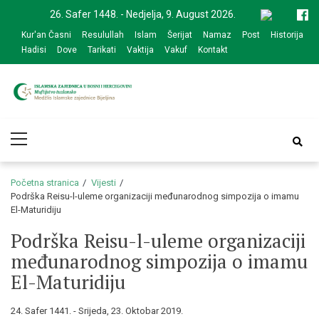
Skip
Skip
26. Safer 1448. - Nedjelja, 9. August 2026.
to
to
Kur'an Časni
Resulullah
Islam
Šerijat
Namaz
Post
Historija
navigation
content
Hadisi
Dove
Tarikati
Vaktija
Vakuf
Kontakt
Medžlis Islamske
Službena web prezentacija
Primary
zajednice Bijeljina
Menu
Početna stranica
Vijesti
Podrška Reisu-l-uleme organizaciji međunarodnog simpozija o imamu
El-Maturidiju
Podrška Reisu-l-uleme organizaciji
međunarodnog simpozija o imamu
El-Maturidiju
24. Safer 1441. - Srijeda, 23. Oktobar 2019.