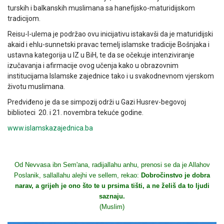
turskih i balkanskih muslimana sa hanefijsko-maturidijskom
tradicijom.
Reisu-l-ulema je podržao ovu inicijativu istakavši da je maturidijski
akaid i ehlu-sunnetski pravac temelj islamske tradicije Bošnjaka i
ustavna kategorija u IZ u BiH, te da se očekuje intenziviranje
izučavanja i afirmacije ovog učenja kako u obrazovnim
institucijama Islamske zajednice tako i u svakodnevnom vjerskom
životu muslimana.
Predviđeno je da se simpozij održi u Gazi Husrev-begovoj
biblioteci 20. i 21. novembra tekuće godine.
www.islamskazajednica.ba
Od Nevvasa ibn Sem'ana, radijallahu anhu, prenosi se da je Allahov
Poslanik, sallallahu alejhi ve sellem, rekao:
Dobročinstvo je dobra
narav, a grijeh je ono što te u prsima tišti, a ne želiš da to ljudi
saznaju.
(Muslim)