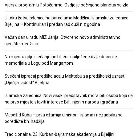
Vjerski program u Potočarima: Ovdje je počinjeno planetarno zlo
U toku žetva pšenice na parcelama Medžlisa Islamske zajednice
Bijeljina – Kontinuiran i predan rad duži niz godina
Važan dan u radu MIZ Janja: Otvoreno novo administrativno
sjedište medžlisa
Na mjestu gdje sjećanje ne blijedi: obilježene dvije decenije
memorijala u Logu pod Mangartom
Svečani ispraćaj predškolaca u Mektebu za predškolski uzrast
„Dječija radost“ Bijeljina
Islamska zajednica: Novi visoki predstavnik mora biti osoba koja će
na prvo mjesto staviti interese BiH, njenih naroda i građana
Mesdžid Kuba – prva džamija u historiji islama i nezaobilazno
odredište bh. hadžija
Tradicionalna, 23. Kurban-bajramska akademija u Bijeljini