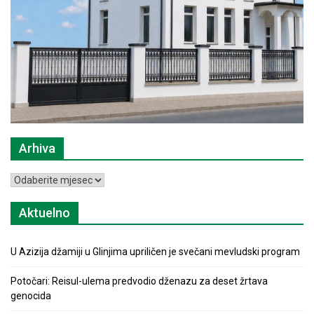
Arhiva
Arhiva
Aktuelno
U Azizija džamiji u Glinjima upriličen je svečani mevludski program
Potočari: Reisul-ulema predvodio dženazu za deset žrtava
genocida