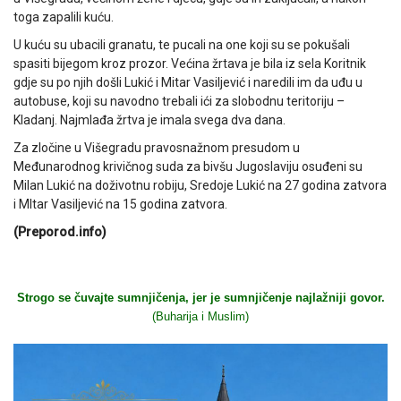
toga zapalili kuću.
U kuću su ubacili granatu, te pucali na one koji su se pokušali
spasiti bijegom kroz prozor. Većina žrtava je bila iz sela Koritnik
gdje su po njih došli Lukić i Mitar Vasiljević i naredili im da uđu u
autobuse, koji su navodno trebali ići za slobodnu teritoriju –
Kladanj. Najmlađa žrtva je imala svega dva dana.
Za zločine u Višegradu pravosnažnom presudom u
Međunarodnog krivičnog suda za bivšu Jugoslaviju osuđeni su
Milan Lukić na doživotnu robiju, Sredoje Lukić na 27 godina zatvora
i MItar Vasiljević na 15 godina zatvora.
(Preporod.info)
Strogo se čuvajte sumnjičenja, jer je sumnjičenje najlažniji govor.
(Buharija i Muslim)