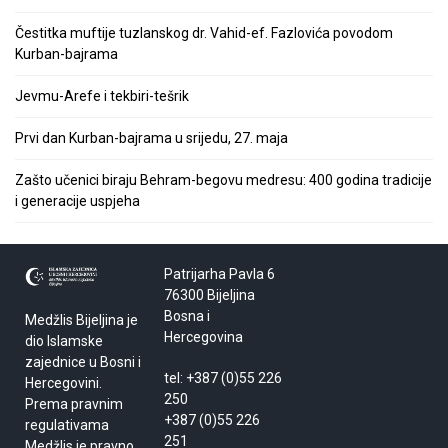
Čestitka muftije tuzlanskog dr. Vahid-ef. Fazlovića povodom
Kurban-bajrama
Jevmu-Arefe i tekbiri-tešrik
Prvi dan Kurban-bajrama u srijedu, 27. maja
Zašto učenici biraju Behram-begovu medresu: 400 godina tradicije
i generacije uspjeha
Patrijarha Pavla 6
76300 Bijeljina
Bosna i
Medžlis Bijeljina je
Hercegovina
dio Islamske
zajednice u Bosni i
tel: +387 (0)55 226
Hercegovini.
250
Prema pravnim
+387 (0)55 226
regulativama
251
Medžlis je pravno