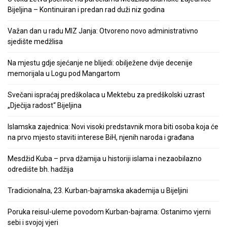
Bijeljina – Kontinuiran i predan rad duži niz godina
Važan dan u radu MIZ Janja: Otvoreno novo administrativno
sjedište medžlisa
Na mjestu gdje sjećanje ne blijedi: obilježene dvije decenije
memorijala u Logu pod Mangartom
Svečani ispraćaj predškolaca u Mektebu za predškolski uzrast
„Dječija radost“ Bijeljina
Islamska zajednica: Novi visoki predstavnik mora biti osoba koja će
na prvo mjesto staviti interese BiH, njenih naroda i građana
Mesdžid Kuba – prva džamija u historiji islama i nezaobilazno
odredište bh. hadžija
Tradicionalna, 23. Kurban-bajramska akademija u Bijeljini
Poruka reisul-uleme povodom Kurban-bajrama: Ostanimo vjerni
sebi i svojoj vjeri