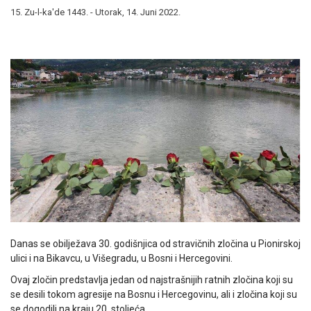
15. Zu-l-ka'de 1443. - Utorak, 14. Juni 2022.
Danas se obilježava 30. godišnjica od stravičnih zločina u Pionirskoj
ulici i na Bikavcu, u Višegradu, u Bosni i Hercegovini.
Ovaj zločin predstavlja jedan od najstrašnijih ratnih zločina koji su
se desili tokom agresije na Bosnu i Hercegovinu, ali i zločina koji su
se dogodili na kraju 20. stoljeća.