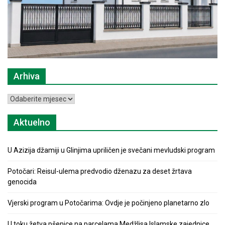
Arhiva
Arhiva
Aktuelno
U Azizija džamiji u Glinjima upriličen je svečani mevludski program
Potočari: Reisul-ulema predvodio dženazu za deset žrtava
genocida
Vjerski program u Potočarima: Ovdje je počinjeno planetarno zlo
U toku žetva pšenice na parcelama Medžlisa Islamske zajednice