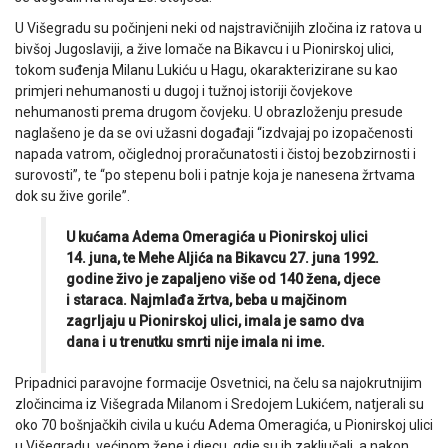
U Višegradu su počinjeni neki od najstravičnijih zločina iz ratova u
bivšoj Jugoslaviji, a žive lomače na Bikavcu i u Pionirskoj ulici,
tokom suđenja Milanu Lukiću u Hagu, okarakterizirane su kao
primjeri nehumanosti u dugoj i tužnoj istoriji čovjekove
nehumanosti prema drugom čovjeku. U obrazloženju presude
naglašeno je da se ovi užasni događaji “izdvajaj po izopačenosti
napada vatrom, očiglednoj proračunatosti i čistoj bezobzirnosti i
surovosti”, te “po stepenu boli i patnje koja je nanesena žrtvama
dok su žive gorile”.
U kućama Adema Omeragića u Pionirskoj ulici
14. juna, te Mehe Aljića na Bikavcu 27. juna 1992.
godine živo je zapaljeno više od 140 žena, djece
i staraca. Najmlađa žrtva, beba u majčinom
zagrljaju u Pionirskoj ulici, imala je samo dva
dana i u trenutku smrti nije imala ni ime.
Pripadnici paravojne formacije Osvetnici, na čelu sa najokrutnijim
zločincima iz Višegrada Milanom i Sredojem Lukićem, natjerali su
oko 70 bošnjačkih civila u kuću Adema Omeragića, u Pionirskoj ulici
u Višegradu, većinom žene i djecu, gdje su ih zaključali, a nakon