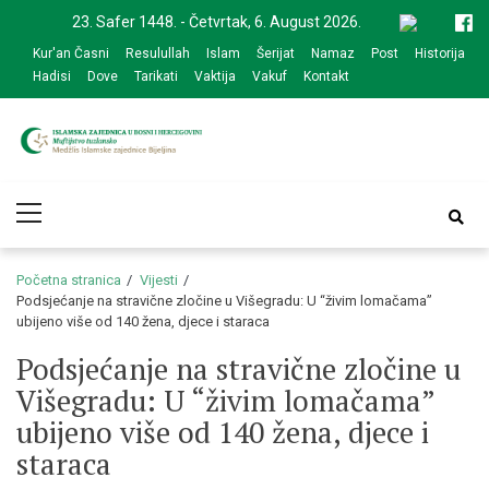
Skip
Skip
23. Safer 1448. - Četvrtak, 6. August 2026.
to
to
Kur'an Časni
Resulullah
Islam
Šerijat
Namaz
Post
Historija
navigation
content
Hadisi
Dove
Tarikati
Vaktija
Vakuf
Kontakt
Medžlis Islamske
Službena web prezentacija
Primary
zajednice Bijeljina
Menu
Početna stranica
Vijesti
Podsjećanje na stravične zločine u Višegradu: U “živim lomačama”
ubijeno više od 140 žena, djece i staraca
Podsjećanje na stravične zločine u
Višegradu: U “živim lomačama”
ubijeno više od 140 žena, djece i
staraca