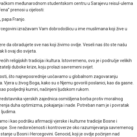
evačkom međunarodnom studentskom centru u Sarajevu reisul-ulema
ena” prenosi u cijelosti:
, papa Franjo.
rcegovini izražavam Vam dobrodošlicu u ime muslimana koji žive u
re da obradujete sve nas koji živimo ovdje. Veseli nas što ste našu
 li ovaj dio svijeta.
h religijskih tradicija i kultura. Istovremeno, ovo je i područje velikih
zatelji duboke krize, koju prolazi savremeni svijet.
ednosti, što najneposrednije uočavamo u globalnom zagovaranju
ta. Vjera u živog Boga, kako su o Njemu govorili poslanici, kao da gasne.
kao posljednji kumiri, načinjeni ljudskom rukom.
edstavnika vjerskih zajednica osmišljena borba protiv moralnog
 širenja duha optimizma, pokajanja i nade. Potreban nam je i povratak
 ljudima.
o i kao podršku afirmaciji vjerske i kulturne tradicije Bosne i
rope. Sve nedorečenosti i kontroverze oko razumijevanja savremenog
tanje u Bosni i Hercegovini. Genocid, koji je ovdje počinjen nad