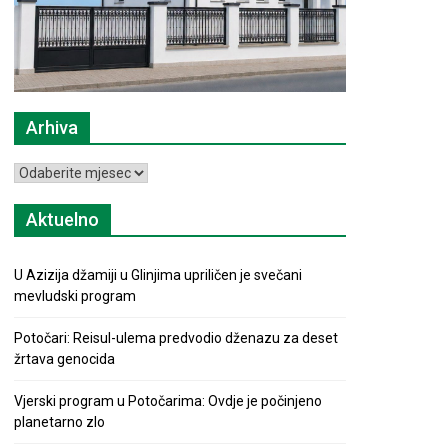
Arhiva
Arhiva
Aktuelno
U Azizija džamiji u Glinjima upriličen je svečani
mevludski program
Potočari: Reisul-ulema predvodio dženazu za deset
žrtava genocida
Vjerski program u Potočarima: Ovdje je počinjeno
planetarno zlo