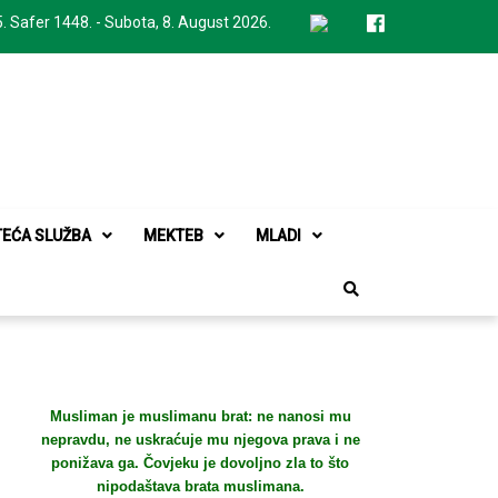
. Safer 1448. - Subota, 8. August 2026.
TEĆA SLUŽBA
MEKTEB
MLADI
Musliman je muslimanu brat: ne nanosi mu
nepravdu, ne uskraćuje mu njegova prava i ne
ponižava ga. Čovjeku je dovoljno zla to što
nipodaštava brata muslimana.