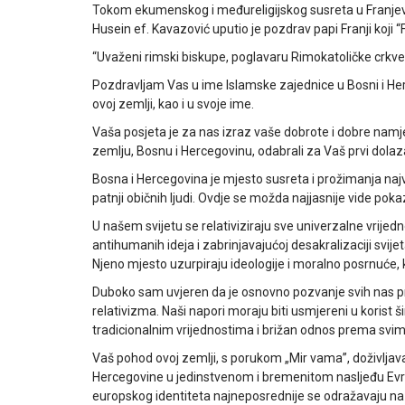
Tokom ekumenskog i međureligijskog susreta u Franj
Husein ef. Kavazović uputio je pozdrav papi Franji koji “F
“Uvaženi rimski biskupe, poglavaru Rimokatoličke crkve
Pozdravljam Vas u ime Islamske zajednice u Bosni i He
ovoj zemlji, kao i u svoje ime.
Vaša posjeta je za nas izraz vaše dobrote i dobre namje
zemlju, Bosnu i Hercegovinu, odabrali za Vaš prvi dolazak
Bosna i Hercegovina je mjesto susreta i prožimanja najveći
patnji običnih ljudi. Ovdje se možda najjasnije vide poka
U našem svijetu se relativiziraju sve univerzalne vrij
antihumanih ideja i zabrinjavajućoj desakralizaciji svije
Njeno mjesto uzurpiraju ideologije i moralno posrnuće, 
Duboko sam uvjeren da je osnovno pozvanje svih nas pr
relativizma. Naši napori moraju biti usmjereni u korist
tradicionalnim vrijednostima i brižan odnos prema svim
Vaš pohod ovoj zemlji, s porukom „Mir vama”, doživljavam
Hercegovine u jedinstvenom i bremenitom nasljeđu Ev
europskog identiteta najneposrednije se odražavaju na s