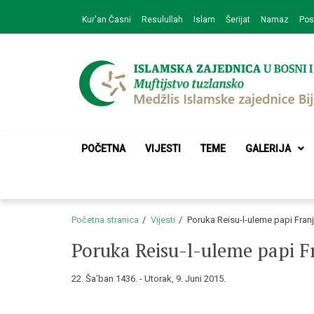
Skip
Skip
Kur'an Časni
Resulullah
Islam
Šerijat
Namaz
Pos
to
to
navigation
content
Medžlis Islamske 
Službena web prezentacija
POČETNA
VIJESTI
TEME
GALERIJA
Početna stranica
Vijesti
Poruka Reisu-l-uleme papi Franj
Poruka Reisu-l-uleme papi Fr
22. Ša'ban 1436. - Utorak, 9. Juni 2015.