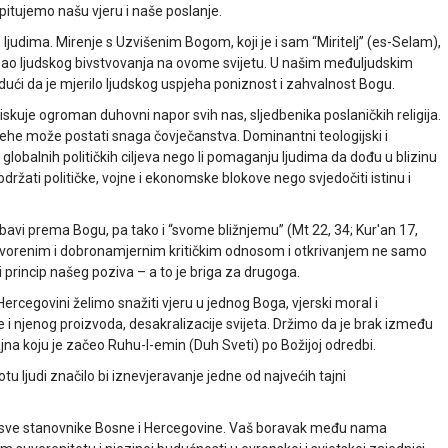
tujemo našu vjeru i naše poslanje.
udima. Mirenje s Uzvišenim Bogom, koji je i sam “Miritelj” (es-Selam),
isao ljudskog bivstvovanja na ovome svijetu. U našim međuljudskim
dući da je mjerilo ljudskog uspjeha poniznost i zahvalnost Bogu.
iskuje ogroman duhovni napor svih nas, sljedbenika poslaničkih religija.
jehe može postati snaga čovječanstva. Dominantni teologijski i
 globalnih političkih ciljeva nego li pomaganju ljudima da dođu u blizinu
podržati političke, vojne i ekonomske blokove nego svjedočiti istinu i
bavi prema Bogu, pa tako i “svome bližnjemu” (Mt 22, 34; Kur'an 17,
 otvorenim i dobronamjernim kritičkim odnosom i otkrivanjem ne samo
 princip našeg poziva – a to je briga za drugoga.
rcegovini želimo snažiti vjeru u jednog Boga, vjerski moral i
e i njenog proizvoda, desakralizacije svijeta. Držimo da je brak između
ajna koju je začeo Ruhu-l-emin (Duh Sveti) po Božijoj odredbi.
u ljudi značilo bi iznevjeravanje jedne od najvećih tajni
 sve stanovnike Bosne i Hercegovine. Vaš boravak među nama