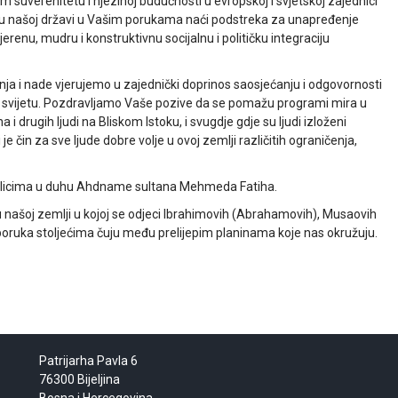
 suverenitetu i njezinoj budućnosti u evropskoj i svjetskoj zajednici
i u našoj državi u Vašim porukama naći podstreka za unapređenje
renu, mudru i konstruktivnu socijalnu i političku integraciju
ja i nade vjerujemo u zajednički doprinos saosjećanju i odgovornosti
 svijetu. Pozdravljamo Vaše pozive da se pomažu programi mira u
i drugih ljudi na Bliskom Istoku, i svugdje gdje su ljudi izloženi
 čin za sve ljude dobre volje u ovoj zemlji različitih ograničenja,
tolicima u duhu Ahdname sultana Mehmeda Fatiha.
našoj zemlji u kojoj se odjeci Ibrahimovih (Abrahamovih), Musaovih
i poruka stoljećima čuju među prelijepim planinama koje nas okružuju.
Patrijarha Pavla 6
76300 Bijeljina