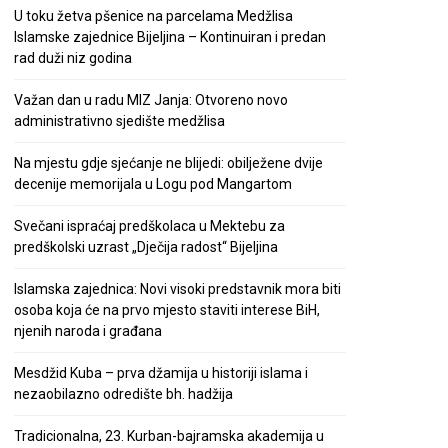
U toku žetva pšenice na parcelama Medžlisa
Islamske zajednice Bijeljina – Kontinuiran i predan
rad duži niz godina
Važan dan u radu MIZ Janja: Otvoreno novo
administrativno sjedište medžlisa
Na mjestu gdje sjećanje ne blijedi: obilježene dvije
decenije memorijala u Logu pod Mangartom
Svečani ispraćaj predškolaca u Mektebu za
predškolski uzrast „Dječija radost“ Bijeljina
Islamska zajednica: Novi visoki predstavnik mora biti
osoba koja će na prvo mjesto staviti interese BiH,
njenih naroda i građana
Mesdžid Kuba – prva džamija u historiji islama i
nezaobilazno odredište bh. hadžija
Tradicionalna, 23. Kurban-bajramska akademija u