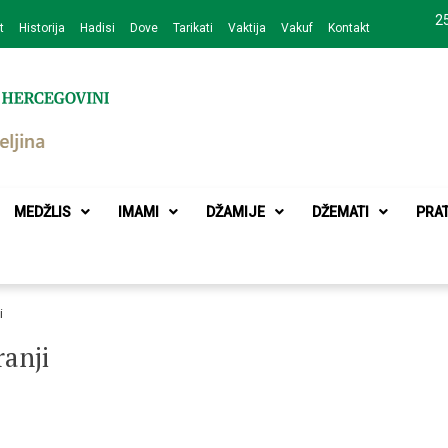
25
t
Historija
Hadisi
Dove
Tarikati
Vaktija
Vakuf
Kontakt
zajednice Bijeljina
MEDŽLIS
IMAMI
DŽAMIJE
DŽEMATI
PRA
i
anji