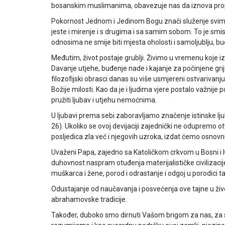
bosanskim muslimanima, obavezuje nas da iznova propi
Pokornost Jednom i Jedinom Bogu znači služenje svim lj
jeste i mirenje i s drugima i sa samim sobom. To je sm
odnosima ne smije biti mjesta oholosti i samoljublju, bu
Međutim, život postaje grublji. Živimo u vremenu koje iz
Davanje utjehe, buđenje nade i kajanje za počinjene gri
filozofijski obrasci danas su više usmjereni ostvarivanju
Božije milosti. Kao da je i ljudima vjere postalo važnije 
pružiti ljubav i utjehu nemoćnima.
U ljubavi prema sebi zaboravljamo značenje istinske lju
26). Ukoliko se ovoj devijaciji zajednički ne odupremo
posljedica zla već i njegovih uzroka, izdat ćemo osnovni
Uvaženi Papa, zajedno sa Katoličkom crkvom u Bosni i He
duhovnost naspram otuđenja materijalističke civilizacij
muškarca i žene, porod i odrastanje i odgoj u porodici t
Odustajanje od naučavanja i posvećenja ove tajne u život
abrahamovske tradicije.
Također, duboko smo dirnuti Vašom brigom za nas, za