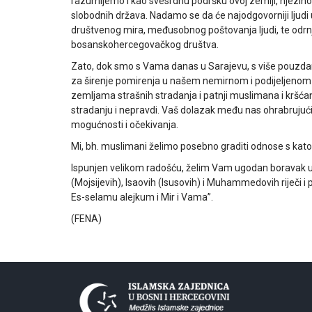
razumijemo i kao svesrdnu podršku ovoj zemlji, njezinom
slobodnih država. Nadamo se da će najodgovorniji ljud
društvenog mira, međusobnog poštovanja ljudi, te odrnje
bosanskohercegovačkog društva.
Zato, dok smo s Vama danas u Sarajevu, s više pouzdan
za širenje pomirenja u našem nemirnom i podijeljenom
zemljama strašnih stradanja i patnji muslimana i kršćana 
stradanju i nepravdi. Vaš dolazak među nas ohrabrujući je
mogućnosti i očekivanja.
Mi, bh. muslimani želimo posebno graditi odnose s ka
Ispunjen velikom radošću, želim Vam ugodan boravak u 
(Mojsijevih), Isaovih (Isusovih) i Muhammedovih riječi 
Es-selamu alejkum i Mir i Vama”.
(FENA)