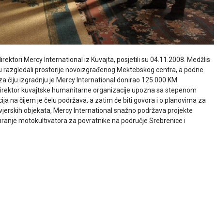
rektori Mercy International iz Kuvajta, posjetili su 04.11.2008. Medžlis
 su razgledali prostorije novoizgrađenog Mektebskog centra, a podne
a čiju izgradnju je Mercy International donirao 125.000 KM.
e direktor kuvajtske humanitarne organizacije upozna sa stepenom
cija na čijem je čelu podržava, a zatim će biti govora i o planovima za
 vjerskih objekata, Mercy International snažno podržava projekte
niranje motokultivatora za povratnike na područje Srebrenice i