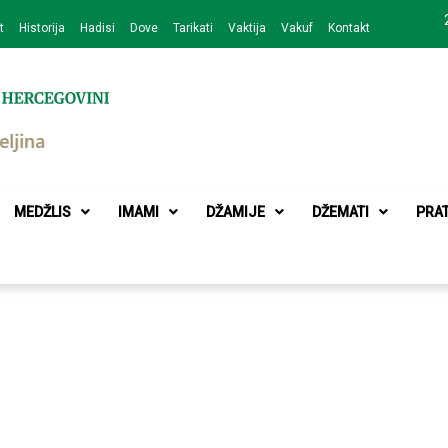
t
Historija
Hadisi
Dove
Tarikati
Vaktija
Vakuf
Kontakt
zajednice Bijeljina
MEDŽLIS
IMAMI
DŽAMIJE
DŽEMATI
PRA