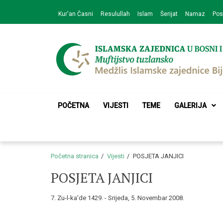
Skip
Skip
Kur'an Časni
Resulullah
Islam
Šerijat
Namaz
Pos
to
to
navigation
content
Medžlis Islamske 
Službena web prezentacija
POČETNA
VIJESTI
TEME
GALERIJA
Početna stranica
Vijesti
POSJETA JANJICI
POSJETA JANJICI
7. Zu-l-ka'de 1429. - Srijeda, 5. Novembar 2008.