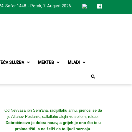
24. Safer 1448. - Petak, 7. August 2026.
TEĆA SLUŽBA
MEKTEB
MLADI
Od Nevvasa ibn Sem'ana, radijallahu anhu, prenosi se da
je Allahov Poslanik, sallallahu alejhi ve sellem, rekao:
Dobročinstvo je dobra narav, a grijeh je ono što te u
prsima tišti, a ne želiš da to ljudi saznaju.