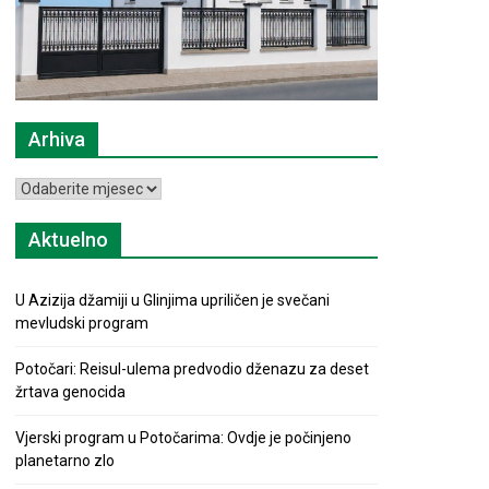
Arhiva
Arhiva
Aktuelno
U Azizija džamiji u Glinjima upriličen je svečani
mevludski program
Potočari: Reisul-ulema predvodio dženazu za deset
žrtava genocida
Vjerski program u Potočarima: Ovdje je počinjeno
planetarno zlo