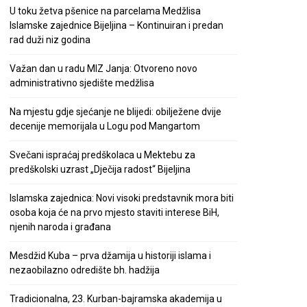
U toku žetva pšenice na parcelama Medžlisa
Islamske zajednice Bijeljina – Kontinuiran i predan
rad duži niz godina
Važan dan u radu MIZ Janja: Otvoreno novo
administrativno sjedište medžlisa
Na mjestu gdje sjećanje ne blijedi: obilježene dvije
decenije memorijala u Logu pod Mangartom
Svečani ispraćaj predškolaca u Mektebu za
predškolski uzrast „Dječija radost“ Bijeljina
Islamska zajednica: Novi visoki predstavnik mora biti
osoba koja će na prvo mjesto staviti interese BiH,
njenih naroda i građana
Mesdžid Kuba – prva džamija u historiji islama i
nezaobilazno odredište bh. hadžija
Tradicionalna, 23. Kurban-bajramska akademija u