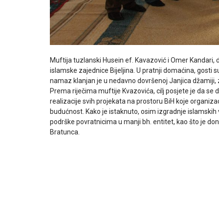
Muftija tuzlanski Husein ef. Kavazović i Omer Kandari, di
islamske zajednice Bijeljina. U pratnji domaćina, gosti
namaz klanjan je u nedavno dovršenoj Janjica džamiji, z
Prema riječima muftije Kvazovića, cilj posjete je da s
realizacije svih projekata na prostoru BiH koje organiza
budućnost. Kako je istaknuto, osim izgradnje islamskih
podrške povratnicima u manji bh. entitet, kao što je do
Bratunca.