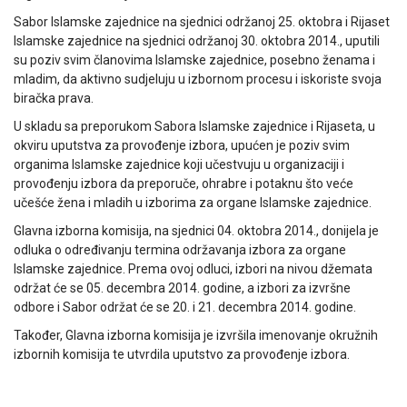
Sabor Islamske zajednice na sjednici održanoj 25. oktobra i Rijaset
Islamske zajednice na sjednici održanoj 30. oktobra 2014., uputili
su poziv svim članovima Islamske zajednice, posebno ženama i
mladim, da aktivno sudjeluju u izbornom procesu i iskoriste svoja
biračka prava.
U skladu sa preporukom Sabora Islamske zajednice i Rijaseta, u
okviru uputstva za provođenje izbora, upućen je poziv svim
organima Islamske zajednice koji učestvuju u organizaciji i
provođenju izbora da preporuče, ohrabre i potaknu što veće
učešće žena i mladih u izborima za organe Islamske zajednice.
Glavna izborna komisija, na sjednici 04. oktobra 2014., donijela je
odluka o određivanju termina održavanja izbora za organe
Islamske zajednice. Prema ovoj odluci, izbori na nivou džemata
održat će se 05. decembra 2014. godine, a izbori za izvršne
odbore i Sabor održat će se 20. i 21. decembra 2014. godine.
Također, Glavna izborna komisija je izvršila imenovanje okružnih
izbornih komisija te utvrdila uputstvo za provođenje izbora.