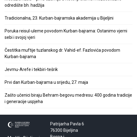
odredište bh. hadžija
Tradicionalna, 23. Kurban-bajramska akademija u Bijeljini
Poruka reisul-uleme povodom Kurban-bajrama: Ostanimo vjerni
sebi i svojoj vjeri
Čestitka muftije tuzlanskog dr. Vahid-ef. Fazlovića povodom
Kurban-bajrama
Jevmu-Arefe i tekbiri-tešrik
Prvi dan Kurban-bajrama u srijedu, 27. maja
Zašto učenici biraju Behram-begovu medresu: 400 godina tradicije
i generacije uspjeha
Patrijarha Pavla 6
76300 Bijeljina
Bosna i