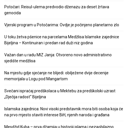
Potočari: Reisul-ulema predvodio dženazu za deset žrtava
genocida
Vjerski program u Potočarima: Ovdje je počinjeno planetarno zlo
U toku žetva pšenice na parcelama Medžlisa Islamske zajednice
Bijeljina – Kontinuiran i predan rad duži niz godina
Važan dan u radu MIZ Janja: Otvoreno novo administrativno
sjedište medžlisa
Na mjestu gdje sjećanje ne blijedi: obilježene dvije decenije
memorijala u Logu pod Mangartom
Svečani ispraćaj predškolaca u Mektebu za predškolski uzrast
„Dječija radost“ Bijeljina
Islamska zajednica: Novi visoki predstavnik mora biti osoba koja će
na prvo mjesto staviti interese BiH, njenih naroda i građana
Mesdžid Kuba – prva džamija u historiji islama i nezaobilazno