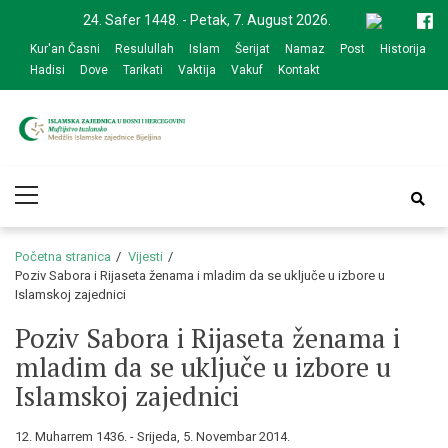
Skip
Skip
24. Safer 1448. - Petak, 7. August 2026.
to
to
Kur'an Časni
Resulullah
Islam
Šerijat
Namaz
Post
Historija
navigation
content
Hadisi
Dove
Tarikati
Vaktija
Vakuf
Kontakt
Medžlis Islamske
Službena web prezentacija
Primary
zajednice Bijeljina
Menu
Početna stranica
Vijesti
Poziv Sabora i Rijaseta ženama i mladim da se uključe u izbore u
Islamskoj zajednici
Poziv Sabora i Rijaseta ženama i
mladim da se uključe u izbore u
Islamskoj zajednici
12. Muharrem 1436. - Srijeda, 5. Novembar 2014.