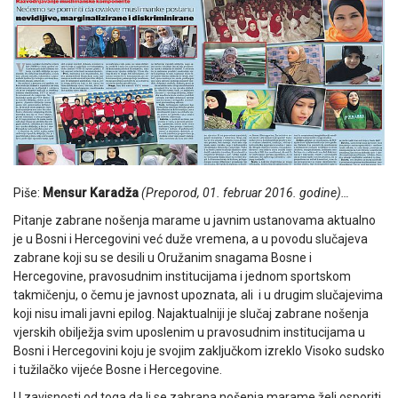
Piše:
Mensur Karadža
(Preporod, 01. februar 2016. godine)…
Pitanje zabrane nošenja marame u javnim ustanovama aktualno
je u Bosni i Hercegovini već duže vremena, a u povodu slučajeva
zabrane koji su se desili u Oružanim snagama Bosne i
Hercegovine, pravosudnim institucijama i jednom sportskom
takmičenju, o čemu je javnost upoznata, ali i u drugim slučajevima
koji nisu imali javni epilog. Najaktualniji je slučaj zabrane nošenja
vjerskih obilježja svim uposlenim u pravosudnim institucijama u
Bosni i Hercegovini koju je svojim zaključkom izreklo Visoko sudsko
i tužilačko vijeće Bosne i Hercegovine.
U zavisnosti od toga da li se zabrana nošenja marame želi osporiti