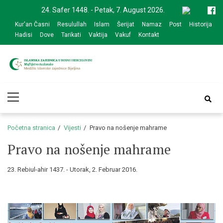
Skip
Skip
24. Safer 1448. - Petak, 7. August 2026.
to
to
Kur'an Časni
Resulullah
Islam
Šerijat
Namaz
Post
Historija
navigation
content
Hadisi
Dove
Tarikati
Vaktija
Vakuf
Kontakt
Medžlis Islamske
Službena web prezentacija
Primary
zajednice Bijeljina
Menu
Početna stranica
Vijesti
Pravo na nošenje mahrame
Pravo na nošenje mahrame
23. Rebiul-ahir 1437. - Utorak, 2. Februar 2016.