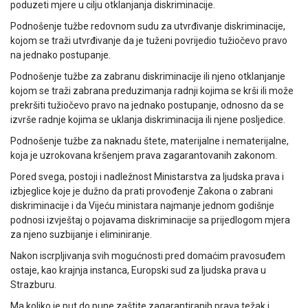
poduzeti mjere u cilju otklanjanja diskriminacije.
Podnošenje tužbe redovnom sudu za utvrđivanje diskriminacije,
kojom se traži utvrđivanje da je tuženi povrijedio tužiočevo pravo
na jednako postupanje.
Podnošenje tužbe za zabranu diskriminacije ili njeno otklanjanje
kojom se traži zabrana preduzimanja radnji kojima se krši ili može
prekršiti tužiočevo pravo na jednako postupanje, odnosno da se
izvrše radnje kojima se uklanja diskriminacija ili njene posljedice.
Podnošenje tužbe za naknadu štete, materijalne i nematerijalne,
koja je uzrokovana kršenjem prava zagarantovanih zakonom.
Pored svega, postoji i nadležnost Ministarstva za ljudska prava i
izbjeglice koje je dužno da prati provođenje Zakona o zabrani
diskriminacije i da Vijeću ministara najmanje jednom godišnje
podnosi izvještaj o pojavama diskriminacije sa prijedlogom mjera
za njeno suzbijanje i eliminiranje.
Nakon iscrpljivanja svih mogućnosti pred domaćim pravosuđem
ostaje, kao krajnja instanca, Europski sud za ljudska prava u
Strazburu.
Ma koliko je put do pune zaštite zagarantiranih prava težak i