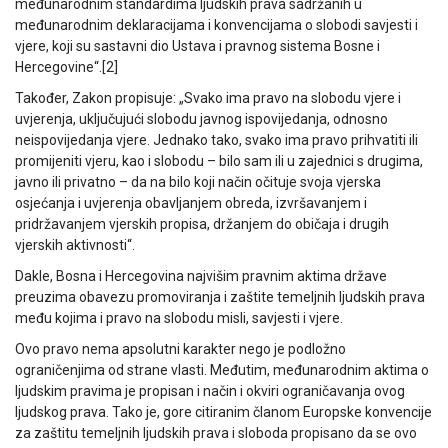
međunarodnim standardima ljudskih prava sadržanih u
međunarodnim deklaracijama i konvencijama o slobodi savjesti i
vjere, koji su sastavni dio Ustava i pravnog sistema Bosne i
Hercegovine“.[2]
Također, Zakon propisuje: „Svako ima pravo na slobodu vjere i
uvjerenja, uključujući slobodu javnog ispovijedanja, odnosno
neispovijedanja vjere. Jednako tako, svako ima pravo prihvatiti ili
promijeniti vjeru, kao i slobodu – bilo sam ili u zajednici s drugima,
javno ili privatno – da na bilo koji način očituje svoja vjerska
osjećanja i uvjerenja obavljanjem obreda, izvršavanjem i
pridržavanjem vjerskih propisa, držanjem do običaja i drugih
vjerskih aktivnosti“.
Dakle, Bosna i Hercegovina najvišim pravnim aktima države
preuzima obavezu promoviranja i zaštite temeljnih ljudskih prava
među kojima i pravo na slobodu misli, savjesti i vjere.
Ovo pravo nema apsolutni karakter nego je podložno
ograničenjima od strane vlasti. Međutim, međunarodnim aktima o
ljudskim pravima je propisan i način i okviri ograničavanja ovog
ljudskog prava. Tako je, gore citiranim članom Europske konvencije
za zaštitu temeljnih ljudskih prava i sloboda propisano da se ovo