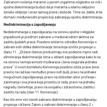
Zabranom nošenja marame u javnim organima očigledno se vrši i
spolna diskriminacija budući da je marama u islamu isključivo
žensko obilježje i izraz njenog prava i slobode. Time se, dakle, krše
domaći i međunarodni propisi koji zabranjuju spolnu diskriminaciju.
Nediskriminacija u zapošljavanju
Nediskriminacija u zapošljavanju na osnovu spolne i religijske
pripadnosti je predmet zabrane u međunarodnim aktima za
zaštitu ljudskih prava. Posebno ističemo odredbe Konvencije o
zabrani svih oblika diskriminacije žena koja izričito propisuje u
članu 11. : „Države članice preduzimaju sve podesne mjere radi
eliminiranja diskriminacije žena u oblasti zapošljavanja kako bi se
na osnovu ravnopravnosti muškaraca i žena osigurala jednaka
prava“. U ovom kontekstu Konvencija posebno ističe prava žena:
pravno na rad kao neotuđivo pravo svih ljudi, pravo na jednake
mogućnosti zapošljavanja, pravo na slobodan izbor profesije i
zanimanja i sva prava koja proističu iz rada, pravo na jednaku
nagradu i beneficije, pravo na socijalnu i zdravstvenu zaštitu i
zaštitu na radu (član 11. Konvencije).
Kao što smo već naveli zabranu diskriminacije u zapošljavanju
propisuje i državni Zakon o zabrani diskriminacije u članu 2. i