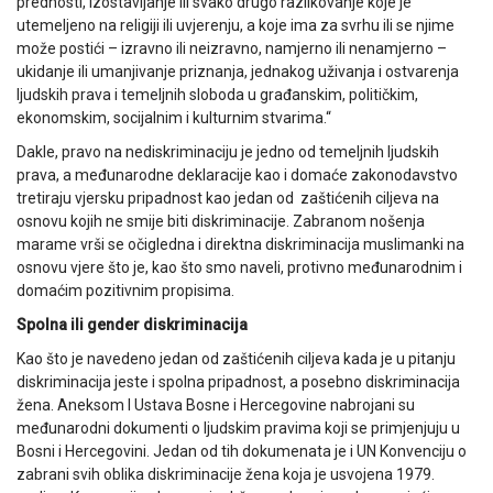
prednosti, izostavljanje ili svako drugo razlikovanje koje je
utemeljeno na religiji ili uvjerenju, a koje ima za svrhu ili se njime
može postići – izravno ili neizravno, namjerno ili nenamjerno –
ukidanje ili umanjivanje priznanja, jednakog uživanja i ostvarenja
ljudskih prava i temeljnih sloboda u građanskim, političkim,
ekonomskim, socijalnim i kulturnim stvarima.“
Dakle, pravo na nediskriminaciju je jedno od temeljnih ljudskih
prava, a međunarodne deklaracije kao i domaće zakonodavstvo
tretiraju vjersku pripadnost kao jedan od zaštićenih ciljeva na
osnovu kojih ne smije biti diskriminacije. Zabranom nošenja
marame vrši se očigledna i direktna diskriminacija muslimanki na
osnovu vjere što je, kao što smo naveli, protivno međunarodnim i
domaćim pozitivnim propisima.
Spolna ili gender diskriminacija
Kao što je navedeno jedan od zaštićenih ciljeva kada je u pitanju
diskriminacija jeste i spolna pripadnost, a posebno diskriminacija
žena. Aneksom I Ustava Bosne i Hercegovine nabrojani su
međunarodni dokumenti o ljudskim pravima koji se primjenjuju u
Bosni i Hercegovini. Jedan od tih dokumenata je i UN Konvenciju o
zabrani svih oblika diskriminacije žena koja je usvojena 1979.