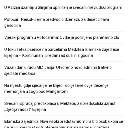
U Azizija džamiji u Glinjima upriličen je svečani mevludski program
Potočari: Reisul-ulema predvodio dženazu za deset žrtava
genocida
Vjerski program u Potočarima: Ovdje je počinjeno planetarno zlo
U toku žetva pšenice na parcelama Medžlisa Islamske zajednice
Bijeljina – Kontinuiran i predan rad duži niz godina
Važan dan u radu MIZ Janja: Otvoreno novo administrativno
sjedište medžlisa
Na mjestu gdje sjećanje ne blijedi: obilježene dvije decenije
memorijala u Logu pod Mangartom
Svečani ispraćaj predškolaca u Mektebu za predškolski uzrast
„Dječija radost“ Bijeljina
Islamska zajednica: Novi visoki predstavnik mora biti osoba koja će
na prvo mjesto staviti interese BiH, njenih naroda i građana