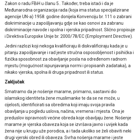
Zakon o radu FBiH u članu 5.. Također, treba istaći i da je
Međunarodna organizacija rada (koja ima status specijalizirane
agencije UN-a) 1958. godine donijela Konvenciju br. 111 o zabrani
diskriminacije u zapošljavanju gdje se kao osnovi za zabranu
diskriminacije navode i spolna i vjerska pripadnost. Slično propisuje
i Direktiva Europske Unije br. 2000/78/EC (Employment Directive).
Jedini razlozi koji nekoga kvalificiraju ili diskvalificiraju kada je u
pitanju zapošljavanje i rad jeste stručna osposobljenost i psihička i
fizička sposobnost za obavljanje posla na određenom radnom
mjestu (mogućnost ispunjavanja normi i propisanih zadataka), a
nikako vjerska, spolna ili druga pripadnost ili status.
Zaključak
Smatramo da je nošenje marame, primarno, sastavni dio
islamskog identiteta žene muslimanke te da se ne može, u
cijelosti, identificirati sa obredima koji imaju svoja pravila
obavljanja u pogledu uslova, načina, vremena i mjesta. Ona je
preduslov ispravnosti većine obreda koje obavljaju žene. Nošenje
marame je vjerska obaveza koja se izvršava javno i uvijek kada
žena nije u krugu uže porodica, a i tada ukoliko se želi obaviti neki
drugi vjerski obred ili obaveza. Svrha nošenja marame i jeste