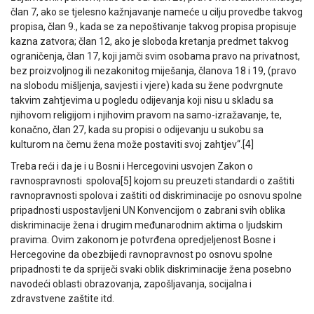
član 7, ako se tjelesno kažnjavanje nameće u cilju provedbe takvog
propisa, član 9., kada se za nepoštivanje takvog propisa propisuje
kazna zatvora; član 12, ako je sloboda kretanja predmet takvog
ograničenja, član 17, koji jamči svim osobama pravo na privatnost,
bez proizvoljnog ili nezakonitog miješanja, članova 18 i 19, (pravo
na slobodu mišljenja, savjesti i vjere) kada su žene podvrgnute
takvim zahtjevima u pogledu odijevanja koji nisu u skladu sa
njihovom religijom i njihovim pravom na samo-izražavanje, te,
konačno, član 27, kada su propisi o odijevanju u sukobu sa
kulturom na čemu žena može postaviti svoj zahtjev“.[4]
Treba reći i da je i u Bosni i Hercegovini usvojen Zakon o
ravnospravnosti spolova[5] kojom su preuzeti standardi o zaštiti
ravnopravnosti spolova i zaštiti od diskriminacije po osnovu spolne
pripadnosti uspostavljeni UN Konvencijom o zabrani svih oblika
diskriminacije žena i drugim međunarodnim aktima o ljudskim
pravima. Ovim zakonom je potvrđena opredjeljenost Bosne i
Hercegovine da obezbijedi ravnopravnost po osnovu spolne
pripadnosti te da spriječi svaki oblik diskriminacije žena posebno
navodeći oblasti obrazovanja, zapošljavanja, socijalna i
zdravstvene zaštite itd.