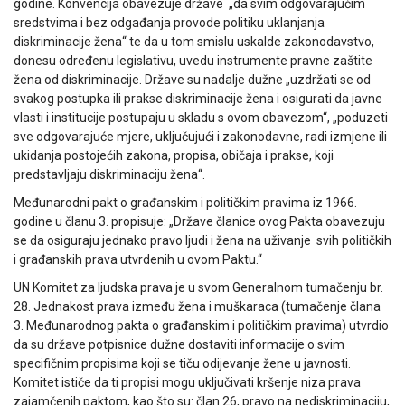
godine. Konvencija obavezuje države „da svim odgovarajućim
sredstvima i bez odgađanja provode politiku uklanjanja
diskriminacije žena“ te da u tom smislu uskalde zakonodavstvo,
donesu određenu legislativu, uvedu instrumente pravne zaštite
žena od diskriminacije. Države su nadalje dužne „uzdržati se od
svakog postupka ili prakse diskriminacije žena i osigurati da javne
vlasti i institucije postupaju u skladu s ovom obavezom“, „poduzeti
sve odgovarajuće mjere, uključujući i zakonodavne, radi izmjene ili
ukidanja postojećih zakona, propisa, običaja i prakse, koji
predstavljaju diskriminaciju žena“.
Međunarodni pakt o građanskim i političkim pravima iz 1966.
godine u članu 3. propisuje: „Države članice ovog Pakta obavezuju
se da osiguraju jednako pravo ljudi i žena na uživanje svih političkih
i građanskih prava utvrdenih u ovom Paktu.“
UN Komitet za ljudska prava je u svom Generalnom tumačenju br.
28. Jednakost prava između žena i muškaraca (tumačenje člana
3. Međunarodnog pakta o građanskim i političkim pravima) utvrdio
da su države potpisnice dužne dostaviti informacije o svim
specifičnim propisima koji se tiču odijevanje žene u javnosti.
Komitet ističe da ti propisi mogu uključivati kršenje niza prava
zajamčenih paktom, kao što su: član 26, pravo na nediskriminaciju,