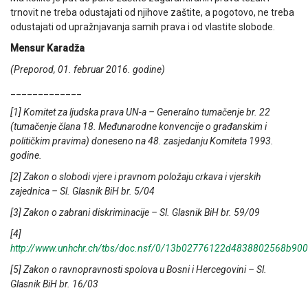
trnovit ne treba odustajati od njihove zaštite, a pogotovo, ne treba
odustajati od upražnjavanja samih prava i od vlastite slobode.
Mensur Karadža
(Preporod, 01. februar 2016. godine)
_____________
[1] Komitet za ljudska prava UN-a – Generalno tumačenje br. 22
(tumačenje člana 18. Međunarodne konvencije o građanskim i
političkim pravima) doneseno na 48. zasjedanju Komiteta 1993.
godine.
[2] Zakon o slobodi vjere i pravnom položaju crkava i vjerskih
zajednica – Sl. Glasnik BiH br. 5/04
[3] Zakon o zabrani diskriminacije – Sl. Glasnik BiH br. 59/09
[4]
http://www.unhchr.ch/tbs/doc.nsf/0/13b02776122d4838802568b90
[5] Zakon o ravnopravnosti spolova u Bosni i Hercegovini – Sl.
Glasnik BiH br. 16/03