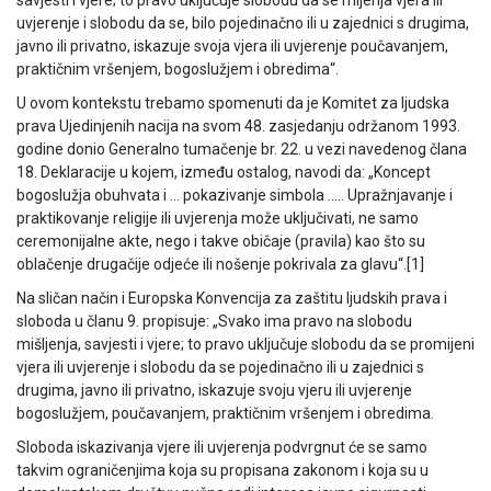
savjesti i vjere; to pravo uključuje slobodu da se mijenja vjera ili
uvjerenje i slobodu da se, bilo pojedinačno ili u zajednici s drugima,
javno ili privatno, iskazuje svoja vjera ili uvjerenje poučavanjem,
praktičnim vršenjem, bogoslužjem i obredima“.
U ovom kontekstu trebamo spomenuti da je Komitet za ljudska
prava Ujedinjenih nacija na svom 48. zasjedanju održanom 1993.
godine donio Generalno tumačenje br. 22. u vezi navedenog člana
18. Deklaracije u kojem, između ostalog, navodi da: „Koncept
bogoslužja obuhvata i … pokazivanje simbola ….. Upražnjavanje i
praktikovanje religije ili uvjerenja može uključivati, ne samo
ceremonijalne akte, nego i takve običaje (pravila) kao što su
oblačenje drugačije odjeće ili nošenje pokrivala za glavu“.[1]
Na sličan način i Europska Konvencija za zaštitu ljudskih prava i
sloboda u članu 9. propisuje: „Svako ima pravo na slobodu
mišljenja, savjesti i vjere; to pravo uključuje slobodu da se promijeni
vjera ili uvjerenje i slobodu da se pojedinačno ili u zajednici s
drugima, javno ili privatno, iskazuje svoju vjeru ili uvjerenje
bogoslužjem, poučavanjem, praktičnim vršenjem i obredima.
Sloboda iskazivanja vjere ili uvjerenja podvrgnut će se samo
takvim ograničenjima koja su propisana zakonom i koja su u