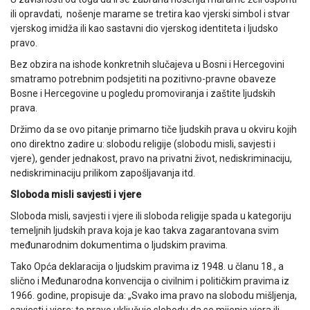
ili opravdati, nošenje marame se tretira kao vjerski simbol i stvar
vjerskog imidža ili kao sastavni dio vjerskog identiteta i ljudsko
pravo.
Bez obzira na ishode konkretnih slučajeva u Bosni i Hercegovini
smatramo potrebnim podsjetiti na pozitivno-pravne obaveze
Bosne i Hercegovine u pogledu promoviranja i zaštite ljudskih
prava.
Držimo da se ovo pitanje primarno tiče ljudskih prava u okviru kojih
ono direktno zadire u: slobodu religije (slobodu misli, savjesti i
vjere), gender jednakost, pravo na privatni život, nediskriminaciju,
nediskriminaciju prilikom zapošljavanja itd.
Sloboda misli savjesti i vjere
Sloboda misli, savjesti i vjere ili sloboda religije spada u kategoriju
temeljnih ljudskih prava koja je kao takva zagarantovana svim
međunarodnim dokumentima o ljudskim pravima.
Tako Opća deklaracija o ljudskim pravima iz 1948. u članu 18., a
slično i Međunarodna konvencija o civilnim i političkim pravima iz
1966. godine, propisuje da: „Svako ima pravo na slobodu mišljenja,