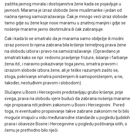
zaštita javnog morala i dostojanstva žene kada se pojavljuje u
javnosti. Marama je izraz slobode žene muslimanke i jedan od
načina njenog samoizražavanja. Čak je mnogo veći izraz slobode
tamo gdje su žene koje nose maramu u znatnoj manjini i gdje se
nošenje marame javno destimulira ili čak zabranjuje.
Čak i kada bi se smatralo da je marama samo obilježje ili modni
izraz ponovo bi njena zabrana bila kršenje temeljnog prava žene
na slobodu izbora i pravo na samoizražavanje. (Opravdano je
smatrati kako se npr. redovno pravljenje frizure, šišanje i farbanje
žena itd., i naravno pokazivanje toga javno, smatra pravom i
izrazom slobode izbora žene, ali je teško razumjeti zašto se,
stoga, pokrivanje smatra poniženjem ili samoponiženjem, a ne,
također, neotuđivim pravom i slobodom).
Slučajevi u Bosni i Hercegovini predstavljaju grubo kršenje, prije
svega, prava na slobodu vjere budući da zabrana nošenja marame
nije propisana niti jednim zakonom u Bosni i Hercegovini. Pored
toga, ni eventualno propisivanje takve zabrane zakonom ne bi bilo
moguće imajući u vidu međunarodne standarde u pogledu ljudskih
prava i obaveze Bosne i Hercegovine u pogledu poštivanja istih, o
čemu je prethodno bilo riječi.