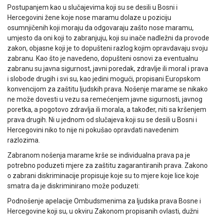
Postupanjem kao u slučajevima koji su se desili u Bosni i
Hercegovini žene koje nose maramu dolaze u poziciju
osumnjičenih koji moraju da odgovaraju zašto nose maramu,
umjesto da oni koji to zabranjuju, koji su inače nadležni da provode
zakon, objasne koji je to dopušteni razlog kojim opravdavaju svoju
zabranu. Kao što je navedeno, dopušteni osnovi za eventualnu
zabranu su javna sigurnost, javni poredak, zdravlje ili moral i prava
i slobode drugih i svi su, kao jedini mogući, propisani Europskom
konvencijom za zaštitu ljudskih prava. Nošenje marame se nikako
ne može dovesti u vezu sa remećenjem javne sigurnosti, javnog
poretka, a pogotovo zdravlja ili morala, a također, niti sa kršenjem
prava drugih. Ni u jednom od slučajeva koji su se desili u Bosni i
Hercegovini niko to nije ni pokušao opravdati navedenim
razlozima.
Zabranom nošenja marame krše se individualna prava pa je
potrebno poduzeti mjere za zaštitu zagarantiranih prava. Zakono
o zabrani diskriminacije propisuje koje su to mjere koje lice koje
smatra da je diskriminirano može poduzeti:
Podnošenje apelacije Ombudsmenima za ljudska prava Bosne i
Hercegovine koji su, u okviru Zakonom propisanih ovlasti, dužni