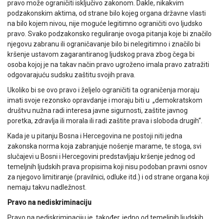
pravo može ograničiti isključivo zakonom. Dakle, nikakvim
podzakonskim aktima, od strane bilo kojeg organa državne vlasti
na bilo kojem nivou, nije moguće legitimno ograničiti ovo ljudsko
pravo. Svako podzakonsko reguliranje ovoga pitanja koje bi značilo
njegovu zabranu ili ograničavanje bilo bi nelegitimno i značilo bi
kršenje ustavom zagarantiranog ljudskog prava zbog čega bi
osoba kojoj je na takav način pravo ugroženo imala pravo zatražiti
odgovarajuću sudsku zaštitu svojih prava.
Ukoliko bi se ovo pravo i željelo ograničiti ta ograničenja moraju
imati svoje rezonsko opravdanje i moraju biti u „demokratskom
društvu nužna radi interesa javne sigurnosti, zaštite javnog
poretka, zdravlja ili morala ili radi zaštite prava i sloboda drugih“.
Kada je u pitanju Bosna i Hercegovina ne postoji niti jedna
zakonska norma koja zabranjuje nošenje marame, te stoga, svi
slučajevi u Bosni i Hercegovini predstavljaju kršenje jednog od
temeljnih ljudskih prava propisima koji nisu podoban pravni osnov
za njegovo limitiranje (pravilnici, odluke itd.) i od strane organa koji
nemaju takvu nadležnost.
Pravo na nediskriminaciju
Pravo na nediskriminaciju je, također, jedno od temeljnih ljudskih