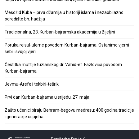
Mesdžid Kuba – prva džamija u historiji islama i nezaobilazno
odredište bh. hadžija
Tradicionalna, 23. Kurban-bajramska akademija u Bijeljini
Poruka reisul-uleme povodom Kurban-bajrama: Ostanimo vjerni
sebi i svojoj vjeri
Čestitka muftije tuzlanskog dr. Vahid-ef. Fazlovića povodom
Kurban-bajrama
Jevmu-Arefe i tekbiri-tešrik
Prvi dan Kurban-bajrama u srijedu, 27. maja
Zašto učenici biraju Behram-begovu medresu: 400 godina tradicije
i generacije uspjeha