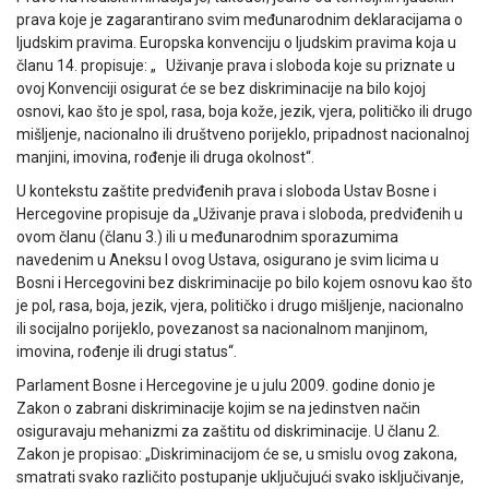
prava koje je zagarantirano svim međunarodnim deklaracijama o
ljudskim pravima. Europska konvenciju o ljudskim pravima koja u
članu 14. propisuje: „ Uživanje prava i sloboda koje su priznate u
ovoj Konvenciji osigurat će se bez diskriminacije na bilo kojoj
osnovi, kao što je spol, rasa, boja kože, jezik, vjera, političko ili drugo
mišljenje, nacionalno ili društveno porijeklo, pripadnost nacionalnoj
manjini, imovina, rođenje ili druga okolnost“.
U kontekstu zaštite predviđenih prava i sloboda Ustav Bosne i
Hercegovine propisuje da „Uživanje prava i sloboda, predviđenih u
ovom članu (članu 3.) ili u međunarodnim sporazumima
navedenim u Aneksu I ovog Ustava, osigurano je svim licima u
Bosni i Hercegovini bez diskriminacije po bilo kojem osnovu kao što
je pol, rasa, boja, jezik, vjera, političko i drugo mišljenje, nacionalno
ili socijalno porijeklo, povezanost sa nacionalnom manjinom,
imovina, rođenje ili drugi status“.
Parlament Bosne i Hercegovine je u julu 2009. godine donio je
Zakon o zabrani diskriminacije kojim se na jedinstven način
osiguravaju mehanizmi za zaštitu od diskriminacije. U članu 2.
Zakon je propisao: „Diskriminacijom će se, u smislu ovog zakona,
smatrati svako različito postupanje uključujući svako isključivanje,