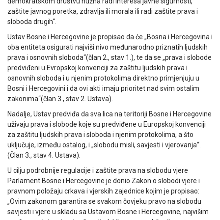
demokratskom društvu nužna radi interesa javne sigurnosti,
zaštite javnog poretka, zdravlja ili morala ili radi zaštite prava i
sloboda drugih“.
Ustav Bosne i Hercegovine je propisao da će „Bosna i Hercegovina i
oba entiteta osigurati najviši nivo međunarodno priznatih ljudskih
prava i osnovnih sloboda“(član 2., stav 1.), te da se „prava i slobode
predviđeni u Evropskoj konvenciji za zaštitu ljudskih prava i
osnovnih sloboda i u njenim protokolima direktno primjenjuju u
Bosni i Hercegovini i da ovi akti imaju prioritet nad svim ostalim
zakonima“(član 3., stav 2. Ustava).
Nadalje, Ustav predviđa da sva lica na teritoriji Bosne i Hercegovine
uživaju prava i slobode koje su predviđene u Europskoj konvenciji
za zaštitu ljudskih prava i sloboda i njenim protokolima, a što
uključuje, između ostalog, i „slobodu misli, savjesti i vjerovanja“.
(Član 3., stav 4. Ustava).
U cilju podrobnije regulacije i zaštite prava na slobodu vjere
Parlament Bosne i Hercegovine je donio Zakon o slobodi vjere i
pravnom položaju crkava i vjerskih zajednice kojim je propisao:
„Ovim zakonom garantira se svakom čovjeku pravo na slobodu
savjesti i vjere u skladu sa Ustavom Bosne i Hercegovine, najvišim