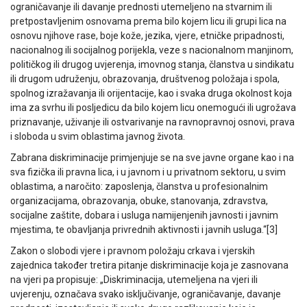
ograničavanje ili davanje prednosti utemeljeno na stvarnim ili
pretpostavljenim osnovama prema bilo kojem licu ili grupi lica na
osnovu njihove rase, boje kože, jezika, vjere, etničke pripadnosti,
nacionalnog ili socijalnog porijekla, veze s nacionalnom manjinom,
političkog ili drugog uvjerenja, imovnog stanja, članstva u sindikatu
ili drugom udruženju, obrazovanja, društvenog položaja i spola,
spolnog izražavanja ili orijentacije, kao i svaka druga okolnost koja
ima za svrhu ili posljedicu da bilo kojem licu onemogući ili ugrožava
priznavanje, uživanje ili ostvarivanje na ravnopravnoj osnovi, prava
i sloboda u svim oblastima javnog života.
Zabrana diskriminacije primjenjuje se na sve javne organe kao i na
sva fizička ili pravna lica, i u javnom i u privatnom sektoru, u svim
oblastima, a naročito: zaposlenja, članstva u profesionalnim
organizacijama, obrazovanja, obuke, stanovanja, zdravstva,
socijalne zaštite, dobara i usluga namijenjenih javnosti i javnim
mjestima, te obavljanja privrednih aktivnosti i javnih usluga.“[3]
Zakon o slobodi vjere i pravnom položaju crkava i vjerskih
zajednica također tretira pitanje diskriminacije koja je zasnovana
na vjeri pa propisuje: „Diskriminacija, utemeljena na vjeri ili
uvjerenju, označava svako isključivanje, ograničavanje, davanje