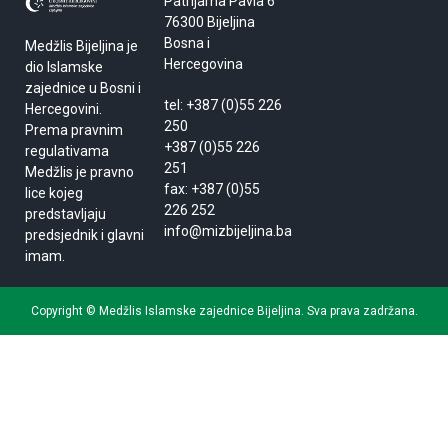
Patrijarha Pavla 6
76300 Bijeljina
Bosna i
Medžlis Bijeljina je
Hercegovina
dio Islamske
zajednice u Bosni i
tel: +387 (0)55 226
Hercegovini.
250
Prema pravnim
+387 (0)55 226
regulativama
251
Medžlis je pravno
fax: +387 (0)55
lice kojeg
226 252
predstavljaju
info@mizbijeljina.ba
predsjednik i glavni
imam.
Copyright © Medžlis Islamske zajednice Bijeljina. Sva prava zadržana.