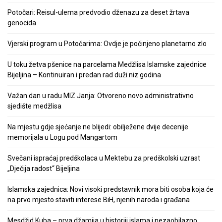
Potočari: Reisul-ulema predvodio dženazu za deset žrtava
genocida
Vjerski program u Potočarima: Ovdje je počinjeno planetarno zlo
U toku žetva pšenice na parcelama Medžlisa Islamske zajednice
Bijeljina – Kontinuiran i predan rad duži niz godina
Važan dan u radu MIZ Janja: Otvoreno novo administrativno
sjedište medžlisa
Na mjestu gdje sjećanje ne blijedi: obilježene dvije decenije
memorijala u Logu pod Mangartom
Svečani ispraćaj predškolaca u Mektebu za predškolski uzrast
„Dječija radost“ Bijeljina
Islamska zajednica: Novi visoki predstavnik mora biti osoba koja će
na prvo mjesto staviti interese BiH, njenih naroda i građana
Mesdžid Kuba – prva džamija u historiji islama i nezaobilazno