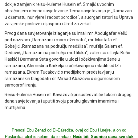
dok je zamjenik reisu-l-uleme Husein ef. Smajić uvodnim
obraćanjem otvorio savjetovanje.Tema savjetovanja je „Ramazan
u džematu, nur vjere i radost porodice“, a suorganizatori su Uprava
za vjerske poslove i dijasporu i Ured za zekat.
Prvog dana savjetovanje izlaganje su imali mr. Abdulgafar Velić
pod nazivom „Ramazan u mom džematu“, mr. Mustafa ef.
Gobeljić „Ramazana na području medžlisa“, muftija Salem ef.
Dedović, „Ramazan na području muftiluka“, zatim su o Lejla Bešo-
Haskić i Đermana Šeta govorile u ulozi i očekivanjima žene u
ramazanu, Alemedina Karkelja o očekivanjima mladih od IZ i
ramazana, Ekrem Tucaković o medijskom predstavljanju
ramazanskih blagodati i dr. Mirsad Abazović o sigurnosnom
samoprofiliranju.
Reisu-l-ulema Husein ef. Kavazović prisustvovat će tokom drugog
dana savjetovanja i uputiti svoju poruku glavnim imamima i
muftijama.
Prenosi Ebu Zenad od El-Ea'redža, ovaj od Ebu Hurejre, a on od
Poslanika, alejhis-selam, da je rekao:
Neće biti Sudnjeg dana sve dok