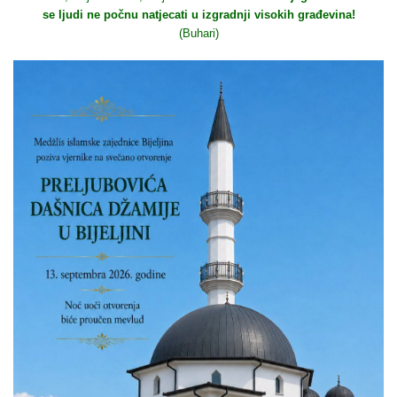
se ljudi ne počnu natjecati u izgradnji visokih građevina!
(Buhari)