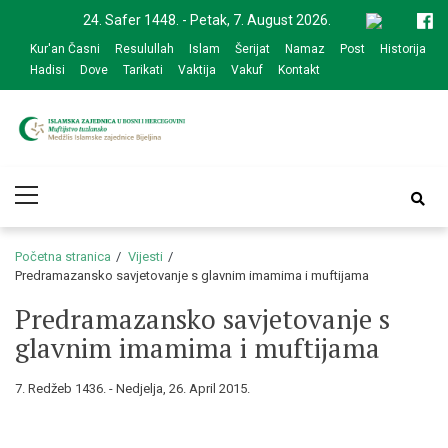
Skip
Skip
24. Safer 1448. - Petak, 7. August 2026.
to
to
Kur'an Časni
Resulullah
Islam
Šerijat
Namaz
Post
Historija
navigation
content
Hadisi
Dove
Tarikati
Vaktija
Vakuf
Kontakt
Medžlis Islamske
Službena web prezentacija
Primary
zajednice Bijeljina
Menu
Početna stranica
Vijesti
Predramazansko savjetovanje s glavnim imamima i muftijama
Predramazansko savjetovanje s
glavnim imamima i muftijama
7. Redžeb 1436. - Nedjelja, 26. April 2015.