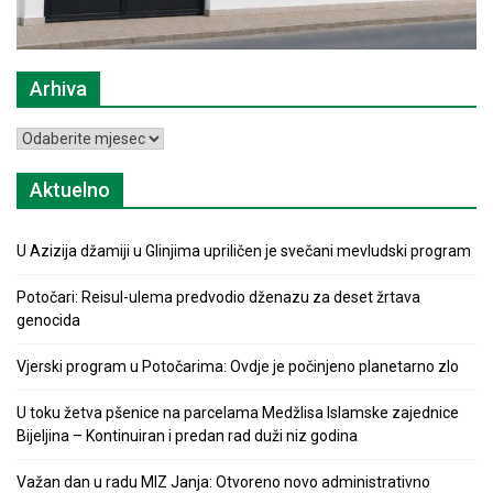
Arhiva
Arhiva
Aktuelno
U Azizija džamiji u Glinjima upriličen je svečani mevludski program
Potočari: Reisul-ulema predvodio dženazu za deset žrtava
genocida
Vjerski program u Potočarima: Ovdje je počinjeno planetarno zlo
U toku žetva pšenice na parcelama Medžlisa Islamske zajednice
Bijeljina – Kontinuiran i predan rad duži niz godina
Važan dan u radu MIZ Janja: Otvoreno novo administrativno