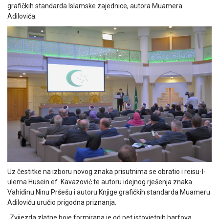
grafičkih standarda Islamske zajednice, autora Muamera
Adilovića.
Uz čestitke na izboru novog znaka prisutnima se obratio i reisu-l-
ulema Husein ef. Kavazović te autoru idejnog rješenja znaka
Vahidinu Ninu Pršešu i autoru Knjige grafičkih standarda Muameru
Adiloviću uručio prigodna priznanja.
„Zvijezda zlatne boje formirana je od pet istovjetnih harfova,