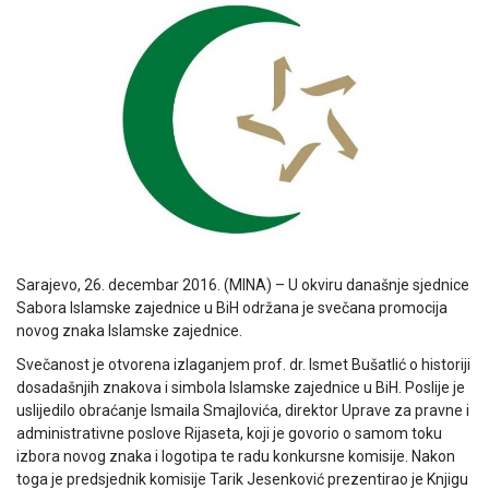
Sarajevo, 26. decembar 2016. (MINA) – U okviru današnje sjednice
Sabora Islamske zajednice u BiH održana je svečana promocija
novog znaka Islamske zajednice.
Svečanost je otvorena izlaganjem prof. dr. Ismet Bušatlić o historiji
dosadašnjih znakova i simbola Islamske zajednice u BiH. Poslije je
uslijedilo obraćanje Ismaila Smajlovića, direktor Uprave za pravne i
administrativne poslove Rijaseta, koji je govorio o samom toku
izbora novog znaka i logotipa te radu konkursne komisije. Nakon
toga je predsjednik komisije Tarik Jesenković prezentirao je Knjigu