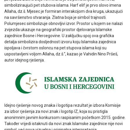
simboliziraujući pet stubova islama. Harf elif je prvo slovo imena
Allaha, dz.š. Mjesec je formiran interakcijom dva kruga, ukazujući
na savršenstvo stvaranja. Zlatna boja je simbol trajnosti.
Polumjesec simbolizuje obnovljivi izvor. Prostor u kojem se nalazi
zvijezda ukazuje na geografski prostor djelovanja Islamske
zajednice Bosne i Hercegovine. U zaključku spoj ova grafička
detalja simbolizira dosljednost izvoru koju Islamska zajednica
ispoljava i čvrstom osloncu na pet stupova islama koji su
uspostavljeni voljom Allaha, dz.š.“, kazao je Vahidin Nino Pršeš,
autor idejnog rješenja.
Idejno rješenje novog znaka i logotipa rezultat je izbora Komisije
za izbor rješenja za novi znak i logotip IZ, koja su pristigla
anonimnim javnim konkursom raspisanim početkom 2015. godine.
Također vrijedi istaknuti da novi znak Islamske zajednice nije novi
simbol, već nova vizuelna i originalna interpretacija