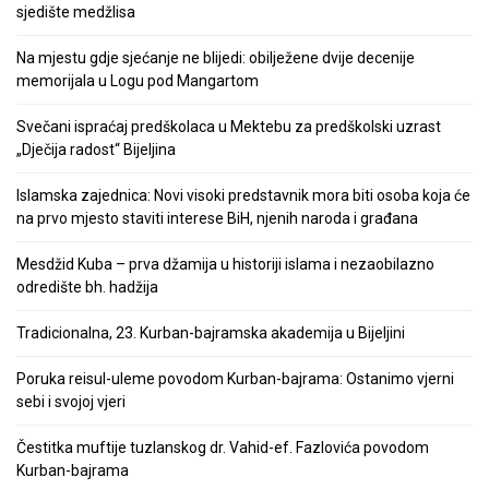
sjedište medžlisa
Na mjestu gdje sjećanje ne blijedi: obilježene dvije decenije
memorijala u Logu pod Mangartom
Svečani ispraćaj predškolaca u Mektebu za predškolski uzrast
„Dječija radost“ Bijeljina
Islamska zajednica: Novi visoki predstavnik mora biti osoba koja će
na prvo mjesto staviti interese BiH, njenih naroda i građana
Mesdžid Kuba – prva džamija u historiji islama i nezaobilazno
odredište bh. hadžija
Tradicionalna, 23. Kurban-bajramska akademija u Bijeljini
Poruka reisul-uleme povodom Kurban-bajrama: Ostanimo vjerni
sebi i svojoj vjeri
Čestitka muftije tuzlanskog dr. Vahid-ef. Fazlovića povodom
Kurban-bajrama