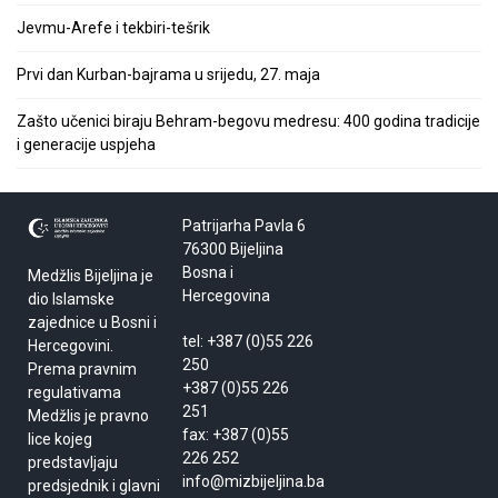
Jevmu-Arefe i tekbiri-tešrik
Prvi dan Kurban-bajrama u srijedu, 27. maja
Zašto učenici biraju Behram-begovu medresu: 400 godina tradicije
i generacije uspjeha
Patrijarha Pavla 6
76300 Bijeljina
Bosna i
Medžlis Bijeljina je
Hercegovina
dio Islamske
zajednice u Bosni i
tel: +387 (0)55 226
Hercegovini.
250
Prema pravnim
+387 (0)55 226
regulativama
251
Medžlis je pravno
fax: +387 (0)55
lice kojeg
226 252
predstavljaju
info@mizbijeljina.ba
predsjednik i glavni