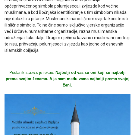
općeprihvaćenog simbola polumjeseca i zvijezde kod većine
muslimana, a kod Bošnjaka identificiranje s tim simbolom nikada
nije dolazilo u pitanje. Muslimanski narodi širom svijeta koriste isti
ili slične simbole. To ne čine samo isključivo vjerske organizacije
već i države, humanitarne organizacije, razna muslimanska
udruženja i tako dalje. Drugim riječima kazano i muslimani i oni koji
to nisu, prihvaćaju polumjesec i zvijezdu kao jedno od osnovnih
islamskih obilježja.
Poslanik s.a.w.s je rekao:
Najbolji od vas su oni koji su najbolji
prema svojim ženama. A ja sam među vama najbolji prema svojoj
ženi.