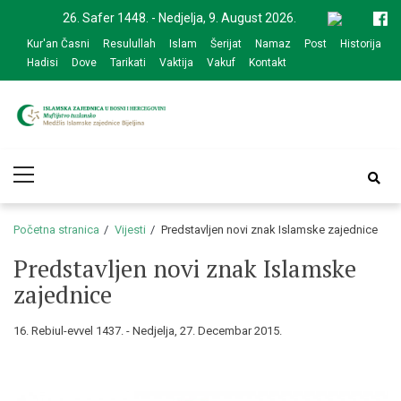
Skip
Skip
26. Safer 1448. - Nedjelja, 9. August 2026.
to
to
Kur'an Časni
Resulullah
Islam
Šerijat
Namaz
Post
Historija
navigation
content
Hadisi
Dove
Tarikati
Vaktija
Vakuf
Kontakt
Medžlis Islamske
Službena web prezentacija
Primary
zajednice Bijeljina
Menu
Početna stranica
Vijesti
Predstavljen novi znak Islamske zajednice
Predstavljen novi znak Islamske
zajednice
16. Rebiul-evvel 1437. - Nedjelja, 27. Decembar 2015.