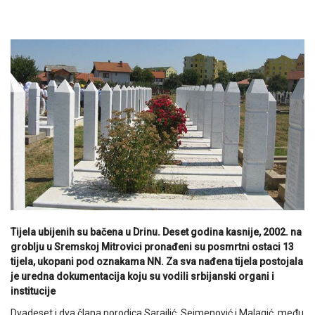
Tijela ubijenih su bačena u Drinu. Deset godina kasnije, 2002. na
groblju u Sremskoj Mitrovici pronađeni su posmrtni ostaci 13
tijela, ukopani pod oznakama NN. Za sva nađena tijela postojala
je uredna dokumentacija koju su vodili srbijanski organi i
institucije
Dvadeset i dva člana porodica Sarajlić, Sejmenović i Malagić, među