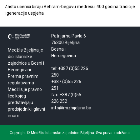
Zašto učenici biraju Behram-begovu medresu: 400 godina tradicije
i generacije uspjeha
Patrijarha Pavla 6
76300 Bijeljina
Bosna i
Medžlis Bijeljina je
Hercegovina
dio Islamske
zajednice u Bosni i
tel: +387 (0)55 226
Hercegovini.
250
Prema pravnim
+387 (0)55 226
regulativama
251
Medžlis je pravno
fax: +387 (0)55
lice kojeg
226 252
predstavljaju
info@mizbijeljina.ba
predsjednik i glavni
imam.
Copyright © Medžlis Islamske zajednice Bijeljina. Sva prava zadržana.