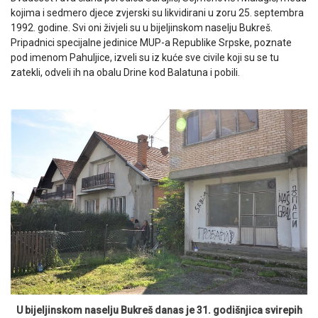
kojima i sedmero djece zvjerski su likvidirani u zoru 25. septembra
1992. godine. Svi oni živjeli su u bijeljinskom naselju Bukreš.
Pripadnici specijalne jedinice MUP-a Republike Srpske, poznate
pod imenom Pahuljice, izveli su iz kuće sve civile koji su se tu
zatekli, odveli ih na obalu Drine kod Balatuna i pobili.
U bijeljinskom naselju Bukreš danas je 31. godišnjica svirepih