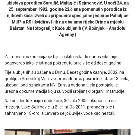
ubistava porodica Sarajlić, Malagić i Sejmenović. U noći 24. na
25. septembar 1992. godine 22 člana pomenutih porodica iz
njihovih kuća izveli su pripadnici specijalne jedinice Pahuljice
MUP-a RS likvidiravši ih na obalama rijeke Drine u mjestu
Balatun. Na fotografiji: Kuće ubijenih ( V. Bošnjak – Anadolu
Agency )
Za monstruozno ubijanje bijeljinskih civila do danas niko nije
odgovarao iako je istraga pokrenuta prije više od deset godina.
Tijela ubijenih su bačena u Drinu. Deset godina kasnije, 2002. na
groblju u Sremskoj Mitrovici pronađeni su posmrtni ostaci 13 tijela,
ukopani pod oznakama NN. Za sva nađena tijela postojala je
uredna dokumentacija koju su vodili srbijanski organi i institucije.
Nakon identifikacije i obdukcije, 30. jula 2005. ukopani su na
mezarju Lipić-Selimovići u Bijeljini. Do 2011. pronađeno je i
sahranjeno 18-oro, a četvero se još uvijek vode kao nestali.