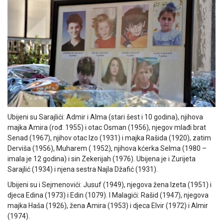
Ubijeni su Sarajlići: Admir i Alma (stari šest i 10 godina), njihova
majka Amira (rođ. 1955) i otac Osman (1956), njegov mlađi brat
Senad (1967), njihov otac Izo (1931) i majka Rašida (1920), zatim
Derviša (1956), Muharem ( 1952), njihova kćerka Selma (1980 –
imala je 12 godina) i sin Zekerijah (1976). Ubijena je i Zurijeta
Sarajlić (1934) i njena sestra Najla Džafić (1931).
Ubijeni su i Sejmenovići: Jusuf (1949), njegova žena Izeta (1951) i
djeca Edina (1973) i Edin (1079). I Malagići: Rašid (1947), njegova
majka Haša (1926), žena Amira (1953) i djeca Elvir (1972) i Almir
(1974).