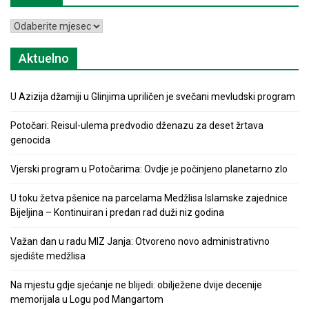
Arhiva
Aktuelno
U Azizija džamiji u Glinjima upriličen je svečani mevludski program
Potočari: Reisul-ulema predvodio dženazu za deset žrtava
genocida
Vjerski program u Potočarima: Ovdje je počinjeno planetarno zlo
U toku žetva pšenice na parcelama Medžlisa Islamske zajednice
Bijeljina – Kontinuiran i predan rad duži niz godina
Važan dan u radu MIZ Janja: Otvoreno novo administrativno
sjedište medžlisa
Na mjestu gdje sjećanje ne blijedi: obilježene dvije decenije
memorijala u Logu pod Mangartom