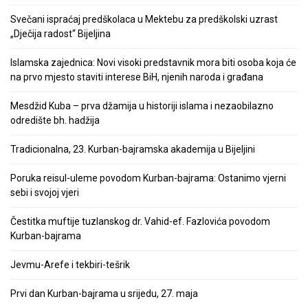
Svečani ispraćaj predškolaca u Mektebu za predškolski uzrast
„Dječija radost“ Bijeljina
Islamska zajednica: Novi visoki predstavnik mora biti osoba koja će
na prvo mjesto staviti interese BiH, njenih naroda i građana
Mesdžid Kuba – prva džamija u historiji islama i nezaobilazno
odredište bh. hadžija
Tradicionalna, 23. Kurban-bajramska akademija u Bijeljini
Poruka reisul-uleme povodom Kurban-bajrama: Ostanimo vjerni
sebi i svojoj vjeri
Čestitka muftije tuzlanskog dr. Vahid-ef. Fazlovića povodom
Kurban-bajrama
Jevmu-Arefe i tekbiri-tešrik
Prvi dan Kurban-bajrama u srijedu, 27. maja