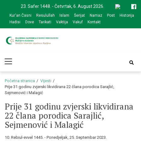
Skip
Skip
23. Safer 1448. - Četvrtak, 6. August 2026.
to
to
Kur'an Časni
Resulullah
Islam
Šerijat
Namaz
Post
Historija
navigation
content
Hadisi
Dove
Tarikati
Vaktija
Vakuf
Kontakt
Medžlis Islamske
Službena web prezentacija
Primary
zajednice Bijeljina
Menu
Početna stranica
Vijesti
Prije 31 godinu zvjerski likvidirana 22 člana porodica Sarajlić,
Sejmenović i Malagić
Prije 31 godinu zvjerski likvidirana
22 člana porodica Sarajlić,
Sejmenović i Malagić
10. Rebiul-evvel 1445. - Ponedjeljak, 25. Septembar 2023.