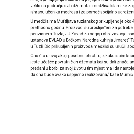
vršilo na području svih džemata i medžlisa Islamske zaj
ishranu učenika medresa i za pomoć socijalno ugrože
U medžlisima Muftijstva tuzlanskog prikupljeno je oko 4
prethodnu godinu. Proizvodi su proslijeđeni za potrebe
penzionera Tuzla, JU Zavod za odgoj i obrazovanje os
ustanova EVLAD u Brčkom, Narodna kuhinja „Imaret“ 
u Tuzli. Dio prikupljenih proizvoda medžlisi su uručili
Ono što u ovoj akciji posebno ohrabruje, kako ističe k
jeste učešće povratničkih džemata koji su dali značajan
predani u borbi za svoj život u tim mjestima i da nastoje 
da ona bude ovako uspješno realizovana,“ kaže Mumić.