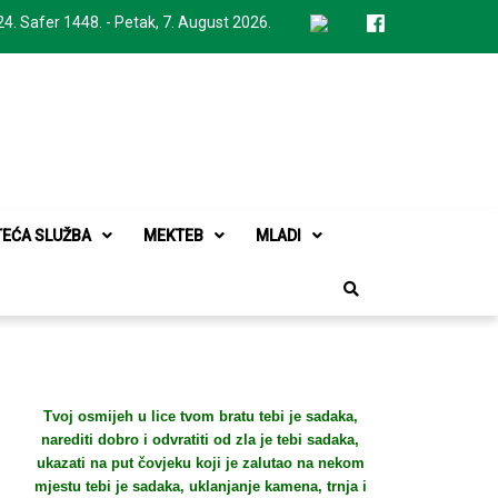
24. Safer 1448. - Petak, 7. August 2026.
TEĆA SLUŽBA
MEKTEB
MLADI
Tvoj osmijeh u lice tvom bratu tebi je sadaka,
narediti dobro i odvratiti od zla je tebi sadaka,
ukazati na put čovjeku koji je zalutao na nekom
mjestu tebi je sadaka, uklanjanje kamena, trnja i