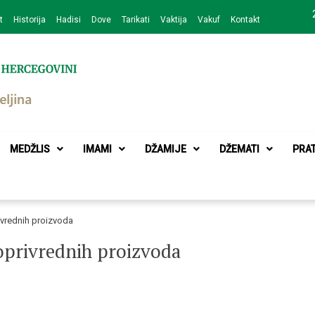
t
Historija
Hadisi
Dove
Tarikati
Vaktija
Vakuf
Kontakt
zajednice Bijeljina
MEDŽLIS
IMAMI
DŽAMIJE
DŽEMATI
PRA
rivrednih proizvoda
joprivrednih proizvoda