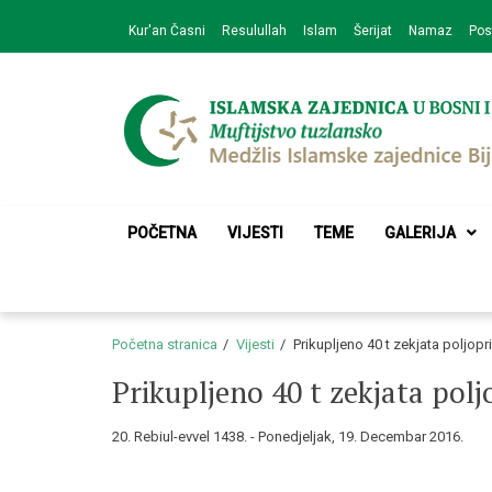
Skip
Skip
Kur'an Časni
Resulullah
Islam
Šerijat
Namaz
Pos
to
to
navigation
content
Medžlis Islamske 
Službena web prezentacija
POČETNA
VIJESTI
TEME
GALERIJA
Početna stranica
Vijesti
Prikupljeno 40 t zekjata poljop
Prikupljeno 40 t zekjata pol
20. Rebiul-evvel 1438. - Ponedjeljak, 19. Decembar 2016.