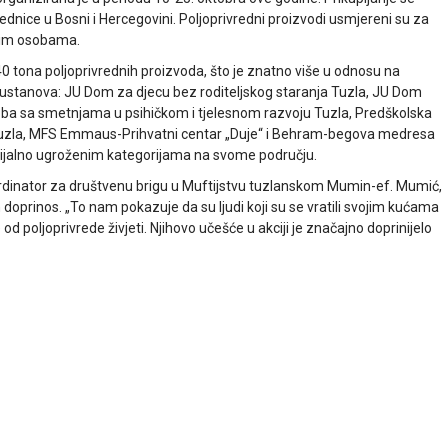
ednice u Bosni i Hercegovini. Poljoprivredni proizvodi usmjereni su za
nim osobama.
0 tona poljoprivrednih proizvoda, što je znatno više u odnosu na
 ustanova: JU Dom za djecu bez roditeljskog staranja Tuzla, JU Dom
oba sa smetnjama u psihičkom i tjelesnom razvoju Tuzla, Predškolska
Tuzla, MFS Emmaus-Prihvatni centar „Duje“ i Behram-begova medresa
 socijalno ugroženim kategorijama na svome području.
oordinator za društvenu brigu u Muftijstvu tuzlanskom Mumin-ef. Mumić,
 doprinos. „To nam pokazuje da su ljudi koji su se vratili svojim kućama
od poljoprivrede živjeti. Njihovo učešće u akciji je značajno doprinijelo