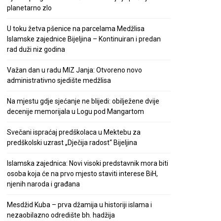
planetarno zlo
U toku žetva pšenice na parcelama Medžlisa
Islamske zajednice Bijeljina – Kontinuiran i predan
rad duži niz godina
Važan dan u radu MIZ Janja: Otvoreno novo
administrativno sjedište medžlisa
Na mjestu gdje sjećanje ne blijedi: obilježene dvije
decenije memorijala u Logu pod Mangartom
Svečani ispraćaj predškolaca u Mektebu za
predškolski uzrast „Dječija radost“ Bijeljina
Islamska zajednica: Novi visoki predstavnik mora biti
osoba koja će na prvo mjesto staviti interese BiH,
njenih naroda i građana
Mesdžid Kuba – prva džamija u historiji islama i
nezaobilazno odredište bh. hadžija