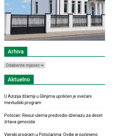
Arhiva
Arhiva
Aktuelno
U Azizija džamiji u Glinjima upriličen je svečani
mevludski program
Potočari: Reisul-ulema predvodio dženazu za deset
žrtava genocida
Vjerski program u Potočarima: Ovdje je počinjeno