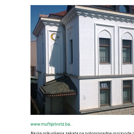
www.muftijstvotz.ba
…
Akcija prikupljanja zekata na poljoprivredne proizvode 