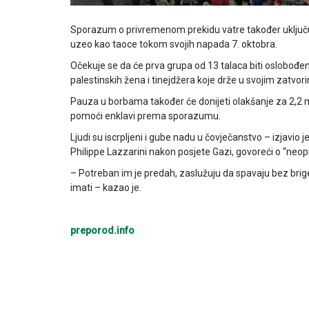
Sporazum o privremenom prekidu vatre također uključuj
uzeo kao taoce tokom svojih napada 7. oktobra.
Očekuje se da će prva grupa od 13 talaca biti oslobođena
palestinskih žena i tinejdžera koje drže u svojim zatvor
Pauza u borbama također će donijeti olakšanje za 2,2 m
pomoći enklavi prema sporazumu.
Ljudi su iscrpljeni i gube nadu u čovječanstvo – izjavi
Philippe Lazzarini nakon posjete Gazi, govoreći o “neopis
– Potreban im je predah, zaslužuju da spavaju bez brige
imati – kazao je.
preporod.info