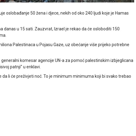
e oslobađanje 50 žena i djece, nekih od oko 240 ljudi koje je Hamas
 danas u 15 sati. Zauzvrat, Izrael je rekao da će osloboditi 150
ima.
iliona Palestinaca u Pojasu Gaze, uz obećanje više prijeko potrebne
o je generalni komesar agencije UN-a za pomoć palestinskim izbjeglicana
ivoj patnji” u enklavi.
 da li će preživjeti noć. To je minimum minimuma koji bi svako trebao