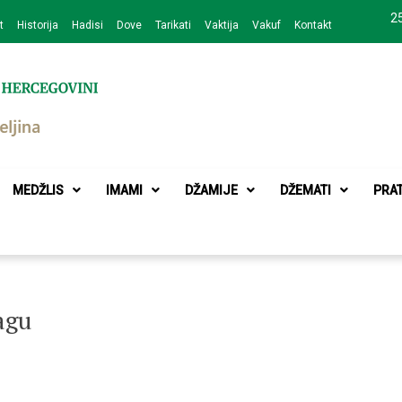
25
t
Historija
Hadisi
Dove
Tarikati
Vaktija
Vakuf
Kontakt
zajednice Bijeljina
MEDŽLIS
IMAMI
DŽAMIJE
DŽEMATI
PRA
agu