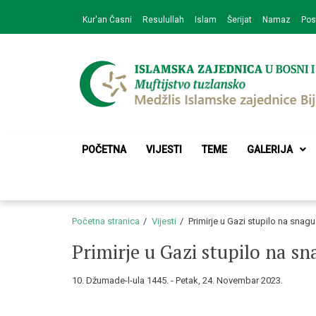
Skip
Skip
Kur'an Časni
Resulullah
Islam
Šerijat
Namaz
Pos
to
to
navigation
content
Medžlis Islamske 
Službena web prezentacija
POČETNA
VIJESTI
TEME
GALERIJA
Početna stranica
Vijesti
Primirje u Gazi stupilo na snagu
Primirje u Gazi stupilo na sn
10. Džumade-l-ula 1445. - Petak, 24. Novembar 2023.