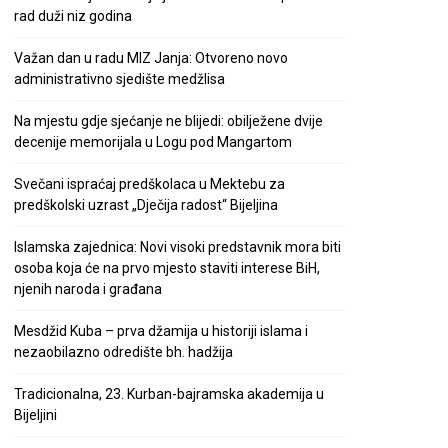
rad duži niz godina
Važan dan u radu MIZ Janja: Otvoreno novo
administrativno sjedište medžlisa
Na mjestu gdje sjećanje ne blijedi: obilježene dvije
decenije memorijala u Logu pod Mangartom
Svečani ispraćaj predškolaca u Mektebu za
predškolski uzrast „Dječija radost“ Bijeljina
Islamska zajednica: Novi visoki predstavnik mora biti
osoba koja će na prvo mjesto staviti interese BiH,
njenih naroda i građana
Mesdžid Kuba – prva džamija u historiji islama i
nezaobilazno odredište bh. hadžija
Tradicionalna, 23. Kurban-bajramska akademija u
Bijeljini