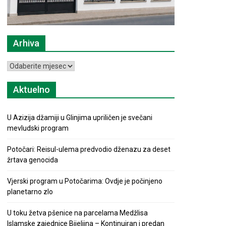
Arhiva
Arhiva
Aktuelno
U Azizija džamiji u Glinjima upriličen je svečani
mevludski program
Potočari: Reisul-ulema predvodio dženazu za deset
žrtava genocida
Vjerski program u Potočarima: Ovdje je počinjeno
planetarno zlo
U toku žetva pšenice na parcelama Medžlisa
Islamske zajednice Bijeljina – Kontinuiran i predan