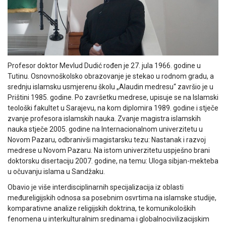
Profesor doktor Mevlud Dudić rođen je 27. jula 1966. godine u
Tutinu. Osnovnoškolsko obrazovanje je stekao u rodnom gradu, a
srednju islamsku usmjerenu školu „Alaudin medresu“ završio je u
Prištini 1985. godine. Po završetku medrese, upisuje se na Islamski
teološki fakultet u Sarajevu, na kom diplomira 1989. godine i stječe
zvanje profesora islamskih nauka. Zvanje magistra islamskih
nauka stječe 2005. godine na Internacionalnom univerzitetu u
Novom Pazaru, odbranivši magistarsku tezu: Nastanak i razvoj
medrese u Novom Pazaru. Na istom univerzitetu uspješno brani
doktorsku disertaciju 2007. godine, na temu: Uloga sibjan-mekteba
u očuvanju islama u Sandžaku.
Obavio je više interdisciplinarnih specijalizacija iz oblasti
međureligijskih odnosa sa posebnim osvrtima na islamske studije,
komparativne analize religijskih doktrina, te komunikoloških
fenomena u interkulturalnim sredinama i globalnocivilizacijskim