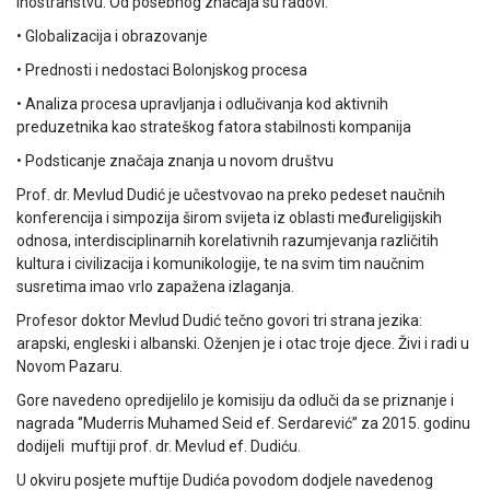
inostranstvu. Od posebnog značaja su radovi:
• Globalizacija i obrazovanje
• Prednosti i nedostaci Bolonjskog procesa
• Analiza procesa upravljanja i odlučivanja kod aktivnih
preduzetnika kao strateškog fatora stabilnosti kompanija
• Podsticanje značaja znanja u novom društvu
Prof. dr. Mevlud Dudić je učestvovao na preko pedeset naučnih
konferencija i simpozija širom svijeta iz oblasti međureligijskih
odnosa, interdisciplinarnih korelativnih razumjevanja različitih
kultura i civilizacija i komunikologije, te na svim tim naučnim
susretima imao vrlo zapažena izlaganja.
Profesor doktor Mevlud Dudić tečno govori tri strana jezika:
arapski, engleski i albanski. Oženjen je i otac troje djece. Živi i radi u
Novom Pazaru.
Gore navedeno opredijelilo je komisiju da odluči da se priznanje i
nagrada ‘’Muderris Muhamed Seid ef. Serdarević’’ za 2015. godinu
dodijeli muftiji prof. dr. Mevlud ef. Dudiću.
U okviru posjete muftije Dudića povodom dodjele navedenog