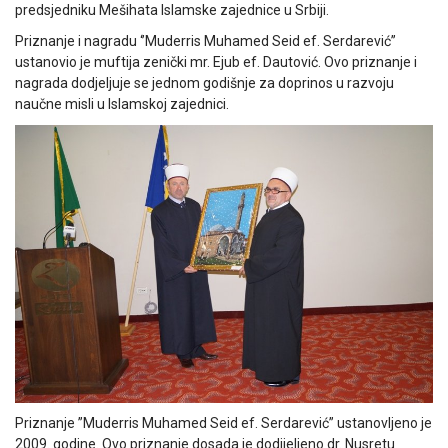
predsjedniku Mešihata Islamske zajednice u Srbiji.
Priznanje i nagradu ‘’Muderris Muhamed Seid ef. Serdarević’’
ustanovio je muftija zenički mr. Ejub ef. Dautović. Ovo priznanje i
nagrada dodjeljuje se jednom godišnje za doprinos u razvoju
naučne misli u Islamskoj zajednici.
Priznanje ”Muderris Muhamed Seid ef. Serdarević” ustanovljeno je
2009. godine. Ovo priznanje dosada je dodijeljeno dr. Nusretu