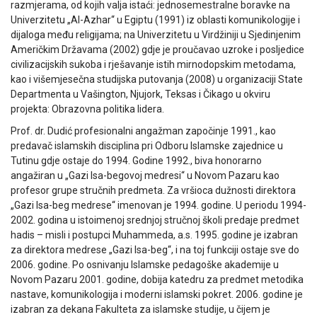
razmjerama, od kojih valja istaći: jednosemestralne boravke na
Univerzitetu „Al-Azhar“ u Egiptu (1991) iz oblasti komunikologije i
dijaloga među religijama; na Univerzitetu u Virdžiniji u Sjedinjenim
Američkim Državama (2002) gdje je proučavao uzroke i posljedice
civilizacijskih sukoba i rješavanje istih mirnodopskim metodama,
kao i višemjesečna studijska putovanja (2008) u organizaciji State
Departmenta u Vašington, Njujork, Teksas i Čikago u okviru
projekta: Obrazovna politika lidera.
Prof. dr. Dudić profesionalni angažman započinje 1991., kao
predavač islamskih disciplina pri Odboru Islamske zajednice u
Tutinu gdje ostaje do 1994. Godine 1992., biva honorarno
angažiran u „Gazi Isa-begovoj medresi“ u Novom Pazaru kao
profesor grupe stručnih predmeta. Za vršioca dužnosti direktora
„Gazi Isa-beg medrese“ imenovan je 1994. godine. U periodu 1994-
2002. godina u istoimenoj srednjoj stručnoj školi predaje predmet
hadis – misli i postupci Muhammeda, a.s. 1995. godine je izabran
za direktora medrese „Gazi Isa-beg“, i na toj funkciji ostaje sve do
2006. godine. Po osnivanju Islamske pedagoške akademije u
Novom Pazaru 2001. godine, dobija katedru za predmet metodika
nastave, komunikologija i moderni islamski pokret. 2006. godine je
izabran za dekana Fakulteta za islamske studije, u čijem je