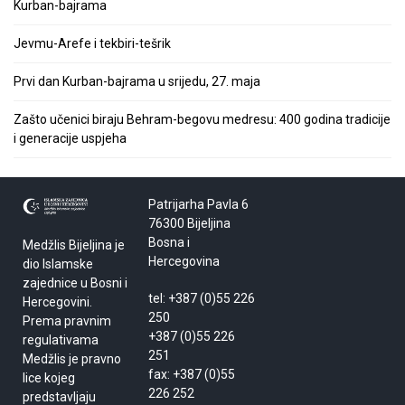
Kurban-bajrama
Jevmu-Arefe i tekbiri-tešrik
Prvi dan Kurban-bajrama u srijedu, 27. maja
Zašto učenici biraju Behram-begovu medresu: 400 godina tradicije
i generacije uspjeha
Patrijarha Pavla 6
76300 Bijeljina
Bosna i
Medžlis Bijeljina je
Hercegovina
dio Islamske
zajednice u Bosni i
tel: +387 (0)55 226
Hercegovini.
250
Prema pravnim
+387 (0)55 226
regulativama
251
Medžlis je pravno
fax: +387 (0)55
lice kojeg
226 252
predstavljaju