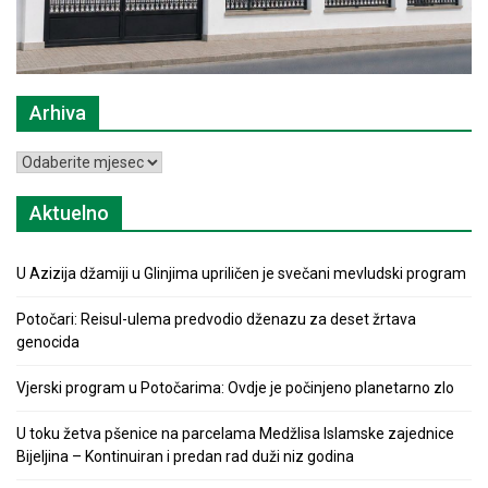
Arhiva
Arhiva
Aktuelno
U Azizija džamiji u Glinjima upriličen je svečani mevludski program
Potočari: Reisul-ulema predvodio dženazu za deset žrtava
genocida
Vjerski program u Potočarima: Ovdje je počinjeno planetarno zlo
U toku žetva pšenice na parcelama Medžlisa Islamske zajednice
Bijeljina – Kontinuiran i predan rad duži niz godina