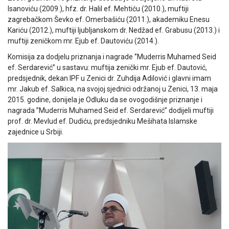
Isanoviću (2009.), hfz. dr. Halil ef. Mehtiću (2010.), muftiji
zagrebačkom Ševko ef. Omerbašiću (2011.), akademiku Enesu
Kariću (2012.), muftiji ljubljanskom dr. Nedžad ef. Grabusu (2013.) i
muftiji zeničkom mr. Ejub ef. Dautoviću (2014.).
Komisija za dodjelu priznanja i nagrade ‘’Muderris Muhamed Seid
ef. Serdarević’’ u sastavu: muftija zenički mr. Ejub ef. Dautović,
predsjednik, dekan IPF u Zenici dr. Zuhdija Adilović i glavni imam
mr. Jakub ef. Salkica, na svojoj sjednici održanoj u Zenici, 13. maja
2015. godine, donijela je Odluku da se ovogodišnje priznanje i
nagrada ”Muderris Muhamed Seid ef. Serdarević” dodijeli muftiji
prof. dr. Mevlud ef. Dudiću, predsjedniku Mešihata Islamske
zajednice u Srbiji.