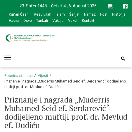
Skip
Skip
23. Safer 1448. - Četvrtak, 6. August 2026.
to
to
Kur'an Časni
Resulullah
Islam
Šerijat
Namaz
Post
Historija
navigation
content
Hadisi
Dove
Tarikati
Vaktija
Vakuf
Kontakt
Medžlis Islamske
Službena web prezentacija
Primary
zajednice Bijeljina
Menu
Početna stranica
Vijesti
Priznanje i nagrada „Muderris Muhamed Seid ef. Serdarević“ dodijeljeno
muftiji prof. dr. Mevlud ef. Dudiću
Priznanje i nagrada „Muderris
Muhamed Seid ef. Serdarević“
dodijeljeno muftiji prof. dr. Mevlud
ef. Dudiću