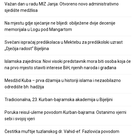
Važan dan u radu MIZ Janja: Otvoreno novo administrativno
sjedište medžlisa
Na mjestu gdje sjećanje ne blijedi: obilježene dvije decenije
memorijala u Logu pod Mangartom
Svečani ispraćaj predškolaca u Mektebu za predškolski uzrast
„Dječija radost“ Bijeljina
Islamska zajednica: Novi visoki predstavnik mora biti osoba koja će
na prvo mjesto staviti interese BiH, njenih naroda i građana
Mesdžid Kuba – prva džamija u historiji islama i nezaobilazno
odredište bh. hadžija
Tradicionalna, 23. Kurban-bajramska akademija u Bijeljini
Poruka reisul-uleme povodom Kurban-bajrama: Ostanimo vjerni
sebi i svojoj vjeri
Čestitka muftije tuzlanskog dr. Vahid-ef. Fazlovića povodom