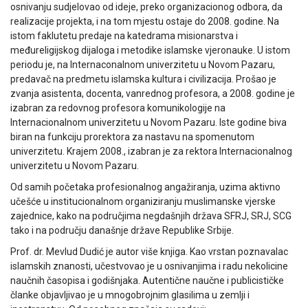
osnivanju sudjelovao od ideje, preko organizacionog odbora, da
realizacije projekta, i na tom mjestu ostaje do 2008. godine. Na
istom faklutetu predaje na katedrama misionarstva i
međureligijskog dijaloga i metodike islamske vjeronauke. U istom
periodu je, na Internaconalnom univerzitetu u Novom Pazaru,
predavač na predmetu islamska kultura i civilizacija. Prošao je
zvanja asistenta, docenta, vanrednog profesora, a 2008. godine je
izabran za redovnog profesora komunikologije na
Internacionalnom univerzitetu u Novom Pazaru. Iste godine biva
biran na funkciju prorektora za nastavu na spomenutom
univerzitetu. Krajem 2008., izabran je za rektora Internacionalnog
univerzitetu u Novom Pazaru.
Od samih početaka profesionalnog angažiranja, uzima aktivno
učešće u institucionalnom organiziranju muslimanske vjerske
zajednice, kako na područjima negdašnjih država SFRJ, SRJ, SCG
tako i na području današnje države Republike Srbije.
Prof. dr. Mevlud Dudić je autor više knjiga. Kao vrstan poznavalac
islamskih znanosti, učestvovao je u osnivanjima i radu nekolicine
naučnih časopisa i godišnjaka. Autentične naučne i publicističke
članke objavljivao je u mnogobrojnim glasilima u zemlji i