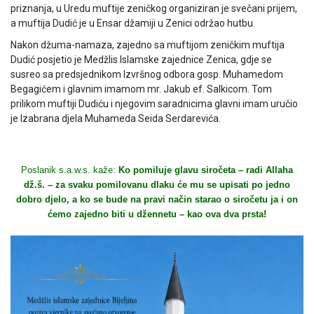
priznanja, u Uredu muftije zeničkog organiziran je svečani prijem,
a muftija Dudić je u Ensar džamiji u Zenici održao hutbu.
Nakon džuma-namaza, zajedno sa muftijom zeničkim muftija
Dudić posjetio je Medžlis Islamske zajednice Zenica, gdje se
susreo sa predsjednikom Izvršnog odbora gosp. Muhamedom
Begagićem i glavnim imamom mr. Jakub ef. Salkicom. Tom
prilikom muftiji Dudiću i njegovim saradnicima glavni imam uručio
je Izabrana djela Muhameda Seida Serdarevića.
Poslanik s.a.w.s. kaže:
Ko pomiluje glavu siročeta – radi Allaha
dž.š. – za svaku pomilovanu dlaku će mu se upisati po jedno
dobro djelo, a ko se bude na pravi način starao o siročetu ja i on
ćemo zajedno biti u džennetu – kao ova dva prsta!