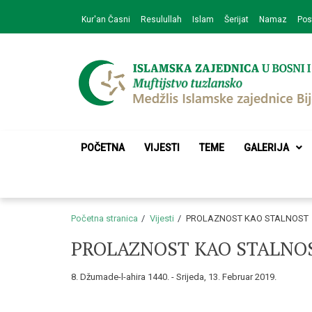
Skip
Skip
Kur'an Časni
Resulullah
Islam
Šerijat
Namaz
Pos
to
to
navigation
content
Medžlis Islamske 
Službena web prezentacija
POČETNA
VIJESTI
TEME
GALERIJA
Početna stranica
Vijesti
PROLAZNOST KAO STALNOST
PROLAZNOST KAO STALNO
8. Džumade-l-ahira 1440. - Srijeda, 13. Februar 2019.