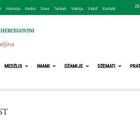
26
t
Historija
Hadisi
Dove
Tarikati
Vaktija
Vakuf
Kontakt
zajednice Bijeljina
MEDŽLIS
IMAMI
DŽAMIJE
DŽEMATI
PRA
ST