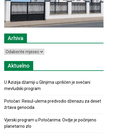
Arhiva
Arhiva
Aktuelno
U Azizija džamiji u Glinjima upriličen je svečani
mevludski program
Potočari: Reisul-ulema predvodio dženazu za deset
žrtava genocida
Vjerski program u Potočarima: Ovdje je počinjeno
planetarno zlo