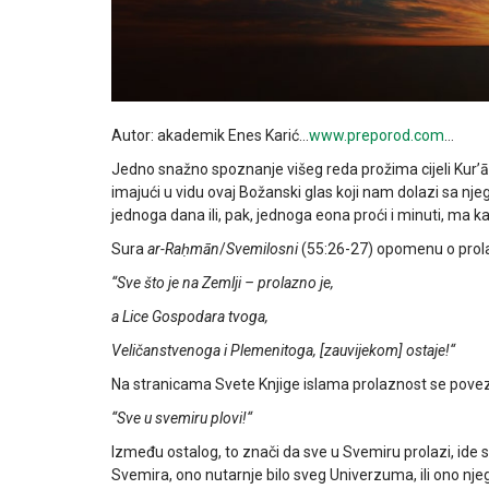
Autor: akademik Enes Karić…
www.preporod.com
…
Jedno snažno spoznanje višeg reda prožima cijeli Kurʼān:
imajući u vidu ovaj Božanski glas koji nam dolazi sa nj
jednoga dana ili, pak, jednoga eona proći i minuti, ma 
Sura
ar-Raḥmān
/
Svemilosni
(55:26-27) opomenu o prola
“Sve što je na Zemlji – prolazno je,
a Lice Gospodara tvoga,
Veličanstvenoga i Plemenitoga, [zauvijekom] ostaje!“
Na stranicama Svete Knjige islama prolaznost se pove
“Sve u svemiru plovi!“
Između ostalog, to znači da sve u Svemiru prolazi, i
Svemira, ono nutarnje bilo sveg Univerzuma, ili ono nje