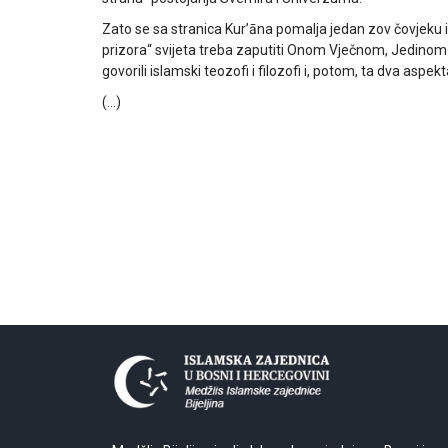
Zato se sa stranica Kurʼāna pomalja jedan zov čovjeku i
prizora“ svijeta treba zaputiti Onom Vječnom, Jedinom
govorili islamski teozofi i filozofi i, potom, ta dva aspekt
(…)