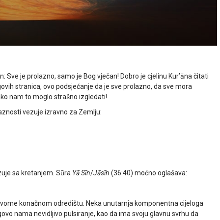
 Sve je prolazno, samo je Bog vječan! Dobro je cjelinu Kurʼāna čitati
egovih stranica, ovo podsjećanje da je sve prolazno, da sve mora
kako nam to moglo strašno izgledati!
znosti vezuje izravno za Zemlju:
zuje sa kretanjem. Sūra
Yā Sīn
/
Jāsīn
(36:40) moćno oglašava:
de svome konačnom odredištu. Neka unutarnja komponentna cijeloga
govo nama nevidljivo pulsiranje, kao da ima svoju glavnu svrhu da