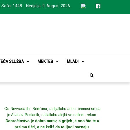
. Safer 1448. - Nedjelja, 9. August 2026.
TEĆA SLUŽBA
MEKTEB
MLADI
Od Nevvasa ibn Sem'ana, radijallahu anhu, prenosi se da
je Allahov Poslanik, sallallahu alejhi ve sellem, rekao:
Dobročinstvo je dobra narav, a grijeh je ono što te u
prsima tišti, a ne želiš da to ljudi saznaju.