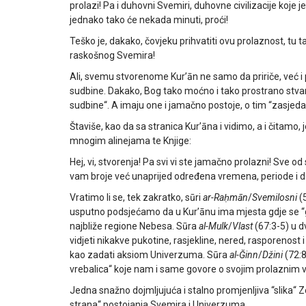
prolazi! Pa i duhovni Svemiri, duhovne civilizacije koje 
jednako tako će nekada minuti, proći!
Teško je, dakako, čovjeku prihvatiti ovu prolaznost, tu 
raskošnog Svemira!
Ali, svemu stvorenome Kurʼān ne samo da pririče, već 
sudbine. Dakako, Bog tako moćno i tako prostrano stvar
sudbine“. A imaju one i jamačno postoje, o tim “zasjed
Štaviše, kao da sa stranica Kurʼāna i vidimo, a i čitamo
mnogim alinejama te Knjige:
Hej, vi, stvorenja! Pa svi vi ste jamačno prolazni! Sve o
vam broje već unaprijed određena vremena, periode i dob
Vratimo li se, tek zakratko, sūri
ar-Raḥmān
/
Svemilosni
(5
usputno podsjećamo da u Kurʼānu ima mjesta gdje se “go
najbliže regione Nebesa. Sūra
al-Mulk
/
Vlast
(67:3-5) u d
vidjeti nikakve pukotine, rasjekline, nered, rasporenost i 
kao zadati aksiom Univerzuma. Sūra
al-Ğinn
/
Džini
(72:
vrebalica“ koje nam i same govore o svojim prolaznim
Jedna snažno dojmljujuća i stalno promjenljiva “slika“
strana“ postojanja Svemira i Univerzuma.