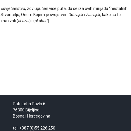
 čovječanstvu, zov upućen više puta, da se iza ovih mirijada “nestalnih
 Stvoritelju, Onom Kojem je svojstven
Oduvijek
i
Zauvijek
, kako su to
a nazvali (
al-azal
) i (
al-abad
).
Patrijarha Pavla 6
76300 Bijeljina
Bosna i Hercegovina
tel: +387 (0)55 226 250