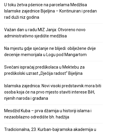
U toku žetva pšenice na parcelama Medžlisa
Islamske zajednice Bijeljina – Kontinuiran i predan
rad duži niz godina
Važan dan u radu MIZ Janja: Otvoreno novo
administrativno sjedište medžlisa
Na mjestu gdje sjećanje ne blijedi: obilježene dvije
decenije memorijala u Logu pod Mangartom
Svečani ispraćaj predškolaca u Mektebu za
predškolski uzrast „Dječija radost“ Bijeljina
Islamska zajednica: Novi visoki predstavnik mora biti
osoba koja će na prvo mjesto staviti interese BiH,
njenih naroda i građana
Mesdžid Kuba – prva džamija u historiji islama i
nezaobilazno odredište bh. hadžija
Tradicionalna, 23. Kurban-bajramska akademija u