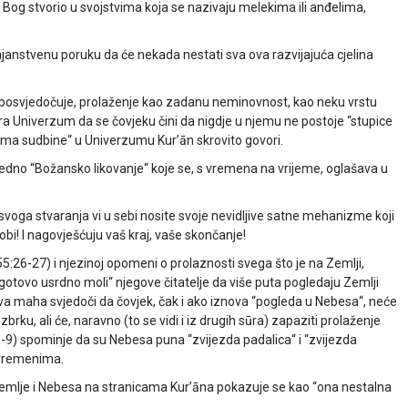
je Bog stvorio u svojstvima koja se nazivaju melekima ili anđelima,
tajanstvenu poruku da će nekada nestati sva ova razvijajuća cjelina
i posvjedočuje, prolaženje kao zadanu neminovnost, kao neku vrstu
a Univerzum da se čovjeku čini da nigdje u njemu ne postoje “stupice
ama sudbine“ u Univerzumu Kurʼān skrovito govori.
, jedno “Božansko likovanje“ koje se, s vremena na vrijeme, oglašava u
d svoga stvaranja vi u sebi nosite svoje nevidljive satne mehanizme koji
i! I nagovješćuju vaš kraj, vaše skončanje!
5:26-27) i njezinoj opomeni o prolaznosti svega što je na Zemlji,
tovo usrdno moli“ njegove čitatelje da više puta pogledaju Zemlji
va maha svjedoči da čovjek, čak i ako iznova “pogleda u Nebesa“, neće
zbrku, ali će, naravno (to se vidi i iz drugih sūra) zapaziti prolaženje
8-9) spominje da su Nebesa puna “zvijezda padalica“ i “zvijezda
 vremenima.
 Zemlje i Nebesa na stranicama Kurʼāna pokazuje se kao “ona nestalna