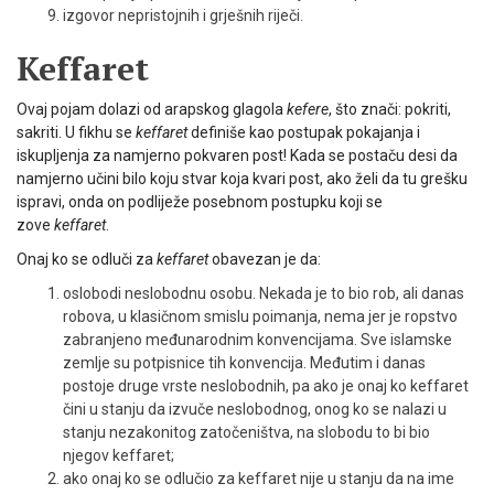
izgovor nepristojnih i grješnih riječi.
Keffaret
Ovaj pojam dolazi od arapskog glagola
kefere
, što znači: pokriti,
sakriti. U fikhu se
keffaret
definiše kao postupak pokajanja i
iskupljenja za nam­jerno pokvaren post! Kada se postaču desi da
namjerno učini bilo koju stvar koja kvari post, ako želi da tu grešku
ispravi, onda on podliježe posebnom postupku koji se
zove
keffaret
.
Onaj ko se odluči za
keffaret
obavezan je da:
oslobodi neslobodnu osobu. Nekada je to bio rob, ali danas
robo­va, u klasičnom smislu poimanja, nema jer je ropstvo
zabranjeno međunarodnim konvencijama. Sve islamske
zemlje su potpisnice tih konvencija. Međutim i danas
postoje druge vrste neslobodnih, pa ako je onaj ko keffaret
čini u stanju da izvuče neslobodnog, onog ko se nalazi u
stanju nezakonitog zatočeništva, na slobodu to bi bio
njegov keffaret;
ako onaj ko se odlučio za keffaret nije u stanju da na ime