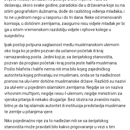
dešavaju, skoro svake godine, paradoksi da u državama koje su na
istim geografskim dužinama, dođe do različitog viđenja mlađaka, i
to ne u jednom nego u rasponu i do tri dana. Neke od imenovanih
komisija, u dotičnim zemljama, zasigurno nisu vidjele mlađak jer bi
ga u istom vremenskom razdoblju vidjele i njihove kolege u
susjedstvu.
Ipak postoji potpuna saglasnost među muslimanskom ulemom
oko toga ko je jedini pozvan da ustanovi početak ili kraj
ramazanskog posta. Jedini koji je, sa šerijatskog stanovišta,
pozvan da proglasi početak i kraj posta jeste
halifa
muslimana.
Pošto hilafeta i halife nema niti ima bilo kojeg zajedničkog
autoriteta kojeg prihvataju svi muslimani, onda se ta nadležnost
prenosi na
ulu-l-emr
dotične muslimanske države. Različiti su nazivi
za
ulul-emr
u pojedinim islamskim zemljama. Negdje se on naziva
vrhovnim muftijom, negdje reisu-l-ulemom, negdje ministrom za
vjerska pitanja ili nekako drugačije. Bez obzira na zvanični naziv,
bitno je da taj islamski au­toritet ili institucija predstavlja muslimane
te zemlje u pitanjima vjere.
Niko pojedinačno nije za to nadležan niti se sa šerijatskog
stanovišta može pravdati bilo kakvo prigovaranje u vezi s tim