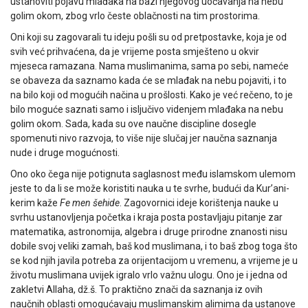
ustanoviti pojavu mlađaka na bazi njegovog uočavanja na nebu
golim okom, zbog vrlo česte oblačnosti na tim prostorima.
Oni koji su zagovarali tu ideju pošli su od pretpostavke, koja je od
svih već prihvaćena, da je vrijeme posta smješteno u okvir
mjeseca ramazana. Nama muslimanima, sama po sebi, nameće
se obaveza da saznamo kada će se mlađak na nebu pojaviti, i to
na bilo koji od mogućih načina u prošlosti. Kako je već rečeno, to je
bilo moguće saznati samo i isljučivo videnjem mlađaka na nebu
golim okom. Sada, kada su ove naučne discipline dosegle
spomenuti nivo razvoja, to više nije slučaj jer naučna saznanja
nude i druge mogućnosti.
Ono oko čega nije potignuta saglasnost među islamskom ulemom
jeste to da li se može koristiti nauka u te svrhe, budući da Kur’ani-
kerim kaže
Fe men šehide
. Zagovornici ideje korištenja nauke u
svrhu ustanovljenja početka i kraja posta postavljaju pitanje zar
matematika, as­tronomija, algebra i druge prirodne znanosti nisu
dobile svoj veliki zamah, baš kod muslimana, i to baš zbog toga što
se kod njih javila potreba za ori­jentacijom u vremenu, a vrijeme je u
životu muslimana uvijek igralo vrlo važnu ulogu. Ono je i jedna od
zakletvi Allaha, dž.š. To praktično znači da saznanja iz ovih
naučnih oblasti omogućavaju muslimanskim alimima da ustanove