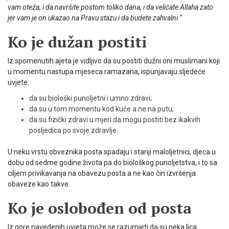
vam oteža, i da navršite postom toliko dana, i da veličate Allaha zato
jer vam je on ukazao na Pravu stazu i da budete zahvalni.“
Ko je dužan postiti
Iz spomenutih ajeta je vidljivo da su postiti dužni oni muslimani koji
u momentu nastupa mjeseca ramazana, ispunjavaju sljedeće
uvjete:
da su biološki punoljetni i umno zdravi;
da su u tom momentu kod kuće a ne na putu;
da su fizički zdravi u mjeri da mogu postiti bez ikakvih
posljedica po svoje zdravlje.
U neku vrstu obveznika posta spadaju i stariji maloljetnici, djeca u
dobu od sedme godine života pa do biološkog punoljetstva, i to sa
ciljem privikavanja na obavezu posta a ne kao čin izvršenja
obaveze kao takve.
Ko je oslobođen od posta
Iz gore navedenih uvjeta može se razumjeti da su neka lica