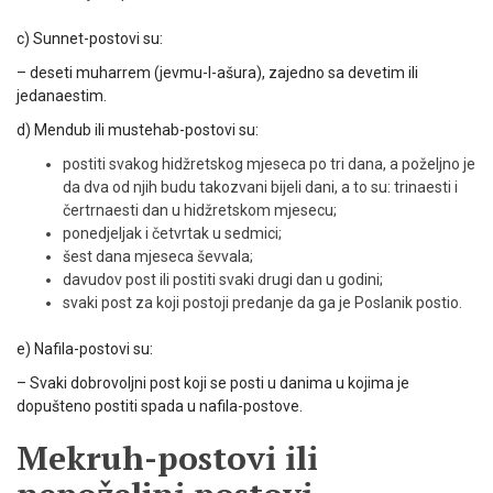
c) Sunnet-postovi su:
– deseti muharrem (jevmu-l-ašura), zajedno sa devetim ili
jedanaestim.
d) Mendub ili mustehab-postovi su:
postiti svakog hidžretskog mjeseca po tri dana, a poželjno je
da dva od njih budu takozvani bijeli dani, a to su: trinaesti i
čertrnaesti dan u hidžretskom mjesecu;
ponedjeljak i četvrtak u sedmici;
šest dana mjeseca ševvala;
davudov post ili postiti svaki drugi dan u godini;
svaki post za koji postoji predanje da ga je Poslanik pos­tio.
e) Nafila-postovi su:
– Svaki dobrovoljni post koji se posti u danima u kojima je
dopušteno postiti spada u nafila-postove.
Mekruh-postovi ili