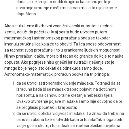
dana, ali ne smije to nuditi drugima kao istinu jer to je
stvaranje smutnje među muslimanima, a to nije nikome
dopušteno.
Ako se ulu-l-emr ili vrhovni zvanični vjerski autoritet, u jednoj
zemlji, odluči da početak i kraj posta bude utvrden putem
matematičkog i astronom­skog proračuna onda se također
imenuju stručna lica koja će to obaviti. Ta lica snose odgovornost
za tačnost svog proračuna, i to u granicama ljudskih mogućnosti.
Njihov proračun, dakle, mora biti tačan do granice do koje to nauka
dopušta. Ako pogriješe nisu grješni jer su tražili rješenje što je
mnogo bolje nego isto čekati da odnekuda samo dođe.
Astronomsko-matematički proračun počiva na tri principa:
da se utvrdi astronomsko viđenje mlađaka. To znači da se
izračuna kada bi se mlađak trebao pojaviti na dotičnom
hori­zontu, a na osnovu brzine kretanja nebeskih tijela.
Ovakvo utvrđenje pojave mlađaka samo nije dovoljno da bi
se proglasio početak ili kraj posta;
da se utvrdi optička vidljivost mlađaka. To znači da treba, na
osnovu zakona fizike, utvrditi kada bi to mlađak mogao biti
vidljiv golim okom, i to u idealnim meteorološkim uvjetima.