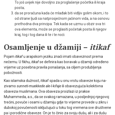
To još uvijek nije dovoljno za proglašenje početka ili kraja
posta;
da se proračuna kada će mlađak biti vidljiv golim okom, i to
od strane ljudi sa natprosječnom jačinom vida, a na osnovu
prethodna dva principa. Tek kada se uzmu u obzir sva tri
ova elementa, može se proglasiti početak posta ili njegov
kraj, tog i tog dana ili te i te noći.
Osamljenje u džamiji –
itikaf
Pojam
itikaf
u arapskom jeziku znači imati obaveznost prema
nečemu. U fikhu,
itikaf
se definira kao boravak u džamiji određeno
vrijeme uz posebna pravila ponašanja, sa ciljem produbljenja
pobožnosti.
Kao islamska dužnost, itikaf spada u onu vrstu obaveze koju na­
zivamo
sunneti-muekkede
ale-l-kifaje
ili obavezujuća kolektivna
obaveza muslimana. Ova obaveza proizlazi iz prakse
Muhammeda, a.s., da se svakog ramazana, u posljednjoj njegovoj
trećini, povuče i osami u džamiju gdje to vrijeme provede u zikru i
dubokoj povučenosti isključujući u toku tog vremena sve društvene
pa i porodične obaveze. On je to činio za svoju dušu, ali i za dušu