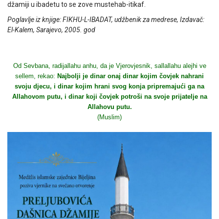
džamiji u ibadetu to se zove mustehab-itikaf.
Poglavlje iz knjige: FIKHU-L-IBADAT, udžbenik za medrese, Izdavač:
El-Kalem, Sarajevo, 2005. god
Od Sevbana, radijallahu anhu, da je Vjerovjesnik, sallallahu alejhi ve
sellem, rekao:
Najbolji je dinar onaj dinar kojim čovjek nahrani
svoju djecu, i dinar kojim hrani svog konja pripremajući ga na
Allahovom putu, i dinar koji čovjek potroši na svoje prijatelje na
Allahovu putu.
(Muslim)