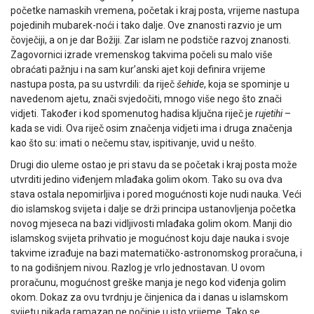
početke namaskih vremena, početak i kraj posta, vrijeme nastupa
pojedinih mubarek-noći i tako dalje. Ove znanosti razvio je um
čovječiji, a on je dar Božiji. Zar islam ne podstiče razvoj znanosti.
Zagovornici izrade vremenskog takvima počeli su malo više
obraćati pažnju i na sam kur’anski ajet koji definira vrijeme
nastupa posta, pa su ustvrdili: da riječ
šehide
, koja se spominje u
navedenom ajetu, znači svjedočiti, mnogo više nego što znači
vidjeti. Također i kod spomenutog hadisa ključna riječ je
rujetihi
–
kada se vidi. Ova riječ osim značenja vidjeti ima i druga značenja
kao što su: imati o nečemu stav, ispitivanje, uvid u nešto.
Drugi dio uleme ostao je pri stavu da se početak i kraj posta može
utvrditi jedino viđenjem mlađaka golim okom. Tako su ova dva
stava ostala nepomirljiva i pored mogućnosti koje nudi nauka. Veći
dio islamskog svijeta i dalje se drži principa ustanovljenja početka
novog mjeseca na bazi vidljivosti mlađaka golim okom. Manji dio
islamskog svijeta prihvatio je mogućnost koju daje nauka i svoje
takvime izrađuje na bazi matematičko-astronomskog proračuna, i
to na godišnjem nivou. Razlog je vrlo jednostavan. U ovom
proračunu, mogućnost greške manja je nego kod viđenja golim
okom. Dokaz za ovu tvrdnju je činjenica da i danas u islamskom
svijetu nikada ramazan ne počinje u isto vrijeme. Tako se