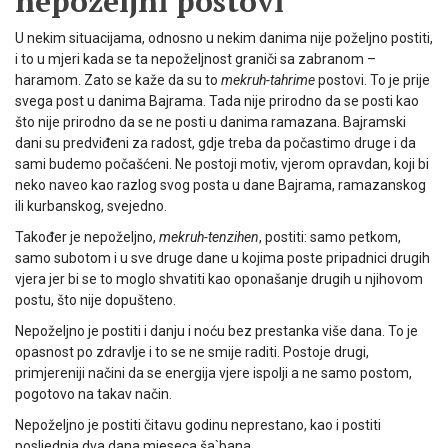
nepoželjni postovi
U nekim situacijama, odnosno u nekim danima nije poželjno postiti,
i to u mjeri kada se ta nepoželjnost graniči sa zabranom –
haramom. Zato se kaže da su to
mekruh-tahrime
postovi. To je prije
svega post u danima Bajrama. Tada nije prirodno da se posti kao
što nije prirodno da se ne posti u danima ramazana. Bajramski
dani su predviđeni za radost, gdje treba da počastimo druge i da
sami budemo počašćeni. Ne postoji motiv, vjerom opravdan, koji bi
neko naveo kao razlog svog posta u dane Bajrama, ramazanskog
ili kurbanskog, svejedno.
Također je nepoželjno,
mekruh-tenzihen
, postiti: samo petkom,
samo subotom i u sve druge dane u kojima poste pripadnici drugih
vjera jer bi se to moglo shvatiti kao oponašanje drugih u njihovom
postu, što nije dopušteno.
Nepoželjno je postiti i danju i noću bez prestanka više dana. To je
opasnost po zdravlje i to se ne smije raditi. Postoje drugi,
primjereniji načini da se energija vjere ispolji a ne samo postom,
pogotovo na takav način.
Nepoželjno je postiti čitavu godinu neprestano, kao i postiti
posljednja dva dana mjeseca ša`bana.