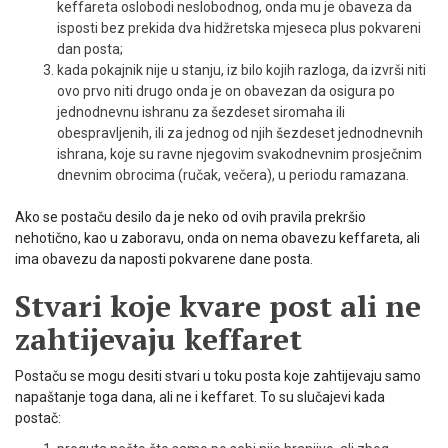
keffareta oslobodi neslobodnog, onda mu je obaveza da
isposti bez prekida dva hidžretska mjeseca plus pokvareni
dan posta;
kada pokajnik nije u stanju, iz bilo kojih razloga, da izvrši niti
ovo prvo niti drugo onda je on obavezan da osigura po
jednodnevnu ishranu za šezdeset siromaha ili
obespravljenih, ili za jednog od njih šezdeset jednodnevnih
ishrana, koje su ravne njegovim svakodnevnim prosječnim
dnevnim obrocima (ručak, večera), u periodu ramazana.
Ako se postaču desilo da je neko od ovih pravila prekršio
nehotično, kao u zaboravu, onda on nema obavezu keffareta, ali
ima obavezu da naposti pokvarene dane posta.
Stvari koje kvare post ali ne
zahtijevaju keffaret
Postaču se mogu desiti stvari u toku posta koje zahtijevaju samo
napaštanje toga dana, ali ne i keffaret. To su slučajevi kada
postač: