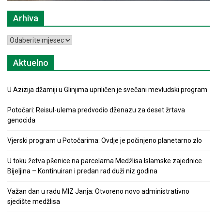
Arhiva
Arhiva
Aktuelno
U Azizija džamiji u Glinjima upriličen je svečani mevludski program
Potočari: Reisul-ulema predvodio dženazu za deset žrtava
genocida
Vjerski program u Potočarima: Ovdje je počinjeno planetarno zlo
U toku žetva pšenice na parcelama Medžlisa Islamske zajednice
Bijeljina – Kontinuiran i predan rad duži niz godina
Važan dan u radu MIZ Janja: Otvoreno novo administrativno
sjedište medžlisa