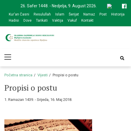
Skip
Skip
26. Safer 1448. - Nedjelja, 9. August 2026.
to
to
Kur'an Časni
Resulullah
Islam
Šerijat
Namaz
Post
Historija
navigation
content
Hadisi
Dove
Tarikati
Vaktija
Vakuf
Kontakt
Medžlis Islamske
Službena web prezentacija
Primary
zajednice Bijeljina
Menu
Početna stranica
Vijesti
Propisi o postu
Propisi o postu
1. Ramazan 1439. - Srijeda, 16. Maj 2018.