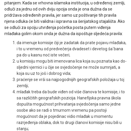
pitanjem. Kada se vrhovna islamska institucija, u određenoj zemlji,
odluči za jednu od ovih dviju opcija onda je ona dužna da se
pridržava određenih pravila, jer samo uz poštivanje tih pravila
njena odluka će biti validna i ispravna sa šerijatskog stajališta. Ako
se odluči za opciju utvrđenja početka posta putem viđenja
mlađaka golim okom onda je dužna da ispoštuje sljedeća pravila:
da imenuje komisije čiji je zadatak da prate pojavu mlađaka,
i to u vremenu od predvečerja dvadeset i devetog ša`bana
pa do u kasnu noć iste večeri;
u komisiju mogu biti imenovana lica koja su poznata kao do­
sljedni vjernici i u čije se svjedočenje ne može sumnjati, a
koja su uz to još i dobrog vida;
praćenje se vrši sa najpogodnijih geografskih položaja u toj
zemlji;
mlađak treba da bude viđen od više članova te komisije, i to
sa različitih geografskih pozicija. Hanefijska pravna škola
dopušta mogućnost prihvatanja svjedočenja samo jedne
osobe ako se radi o tmurnom vremenu pa postoji
mogućnost da je pojedinac vidio mlađak u momentu
razrjeđenja oblaka, dok to drugi članovi komisije nisu bili u
stanju;