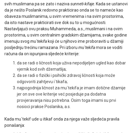
svih muslimana pa se zato i naziva
sunneti-kifaje
. Kada se ustanovi
da je nešto Poslanik redovno prakticirao onda se to nameće kao
obaveza muslimanima, u svim vremenima i na svim prostorima,
da isto nastave prakticirati sve dok su to u mogućnosti.
Nastavljajući ovu praksu Muhammeda, a.s., muslimani i na ovim
prostorima, u svim centralnim gradskim džamijama, svake godine
imenuju svog
mu`tekifa
koji će u njihovo ime proboraviti u džamiji
posljednju trećinu ramazana. Pri izboru
mu`tekifa
mora se voditi
računa da on ispunjava sljedeće kriterije:
da se radi o ličnosti koja uživa nepodijeljen ugled kao dobar
vjernik kod svih džematlija;
da se radi o fizički i psihički zdravoj ličnosti koja može
odgovoriti zahtjevu i`tikafa;
najpogodnija ličnost za mu`tekifa je imam dotične džamije
jer on sve ove kriterije već posjeduje pa dodatna
provjeravanja nisu potrebna. Osim toga imami su prvi
nosioci prakse Poslanika, a.s.
Kada mu`tekif ude u itikaf onda za njega važe sljedeća pravila
ponašanja: