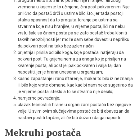
proguta nešto što samo po sebi nije hranjivo, ali zbog
vremena u kojem je to učinjeno, čini post pokvarenim. Nije
prilično da postač drži u ustima bilo što, jer tada postoji
stalna opasnost da to proguta. Igranje po ustima sa
stvarima koje nisu hranjive, u vrijeme posta, liči na neku
vrstu šale sa činom posta pa se zato postač treba kloniti
takvih neozbiljnosti jer može sam sebe dovesti u nepriliku
da pokvari post na tako bezazlen način;
prijetnja i prisila od bilo koga, koje postača natjeraju da
pokvari post. Tu grijeha nema za onoga ko je prisiljen na
kvarenje posta, ali post je ipak pokvaren i valja taj dan
napostiti, jer je hrana unesena u organizam;
kasno zapaštanje i rano iftarenje, makar to bilo iz neznanja
ili bilo koje vrste obmane, kao kad bi nam neko sugerirao da
je vrijeme posta isteklo a to se stvarno nije desilo;
namjerno povraćanje;
ulazak tečnosti ili hrane u organizam postača bez njegove
volje. U svim ovim slučajevima postač će biti obavezan da
nastavi postiti taj dan, ali će biti dužan i da ga naposti.
Mekruhi postača