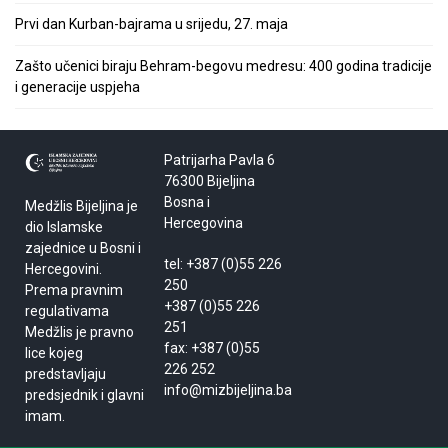
Prvi dan Kurban-bajrama u srijedu, 27. maja
Zašto učenici biraju Behram-begovu medresu: 400 godina tradicije
i generacije uspjeha
Patrijarha Pavla 6
76300 Bijeljina
Bosna i
Medžlis Bijeljina je
Hercegovina
dio Islamske
zajednice u Bosni i
tel: +387 (0)55 226
Hercegovini.
250
Prema pravnim
+387 (0)55 226
regulativama
251
Medžlis je pravno
fax: +387 (0)55
lice kojeg
226 252
predstavljaju
info@mizbijeljina.ba
predsjednik i glavni
imam.