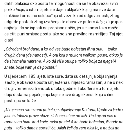
datih olakšica oko posta te mogućnosti da se ta obaveza izvrši
preko
fidije
, u istom ajetu se daje zaključak koji glasi: sve date
olakšice for­malno oslobađaju obveznika od odgovornosti, zbog
odgode posta ili zbog izvršenja te obaveze putem
fidije
, ali je ipak
najbolje da se isposti na propisan način, jer se samo tako može
osjetiti puni smisao posta, ako se zna pravilno razmišljati. Taj ajet
glasi:
„Određeni broj dana, a ko od vas bude bolestan ili na putu – toliko
drugih dana (da naposti). A oni koji s mukom velikom poste, otkup je
da siromaha nahrane.
A ko dá više otkupa, toliko bolje za njega!A
znate, bolje vam je da postite.“
U sljedećem, 185. ajetu iste sure, data su detaljnija objašnjenja
zašto je obaveza posta smještena u mjesec ramazan, a ne u neki
drugi vremenski trenutak u toku godine. Također se u tom ajetu
daju dodatna pojašnjenja koje se sve druge koristi kriju u činu
posta, pa se kaže:
„U mjesecu ramazanu počelo je objavljivanje Kur’ana, Upute za ljude i
jasnih dokaza prave staze, i lučenja istine od laži. Pa koji od vas u
ramazanu budu kod kuće, neka poste! A ko bude bolestan, ili bude na
putu – toliko dana napostit će. Allah želi da vam olakša, a ne želi da