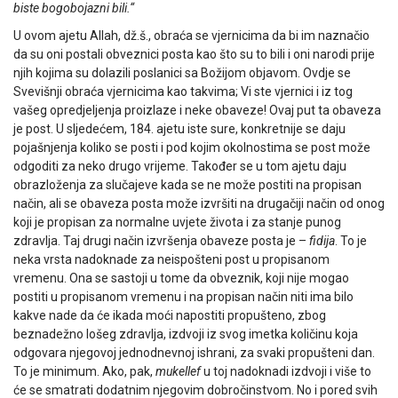
biste bogobojazni bili.“
U ovom ajetu Allah, dž.š., obraća se vjernicima da bi im naznačio
da su oni postali obveznici posta kao što su to bili i oni narodi prije
njih kojima su dolazili poslanici sa Božijom objavom. Ovdje se
Svevišnji obraća vjernicima kao takvima; Vi ste vjernici i iz tog
vašeg opredjeljenja proizlaze i neke obaveze! Ovaj put ta obaveza
je post. U sljedećem, 184. ajetu iste sure, konkretnije se daju
pojašnjenja koliko se posti i pod kojim okolnostima se post može
odgoditi za neko drugo vrijeme. Također se u tom ajetu daju
obrazloženja za slučajeve kada se ne može postiti na propisan
način, ali se obaveza posta može izvršiti na drugačiji način od onog
koji je propisan za normalne uvjete života i za stanje punog
zdravlja. Taj drugi način izvršenja obaveze posta je –
fidija
. To je
neka vrsta nadoknade za neispošteni post u propisanom
vremenu. Ona se sastoji u tome da obveznik, koji nije mogao
postiti u propisanom vremenu i na propisan način niti ima bilo
kakve nade da će ikada moći napostiti propušteno, zbog
beznadežno lošeg zdravlja, izd­voji iz svog imetka količinu koja
odgovara njegovoj jednodnevnoj ishrani, za svaki propušteni dan.
To je minimum. Ako, pak,
mukellef
u toj nadoknadi izdvoji i više to
će se smatrati dodatnim njegovim dobročinstvom. No i pored svih