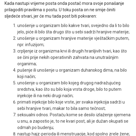
Kada nastupi vrijeme posta onda postač mora svoje ponašanje
prilagoditi pravilima o postu. U toku posta on ne smije činiti
sljedeće stvari, jer će mu tada post biti pokvaren:
unošenje u organizam bilo kakve tvari, svejedno da li to bilo
jelo, piće ili bilo šta drugo što u sebi sadrži hranjive materije;
unošenje u organizam hranjive materije vještačkim putem,
npr. infuzijom;
crpljenje iz organizma krvi ili drugih hranljivih tvari, kao što
se čini prije nekih operativnih zahvata na unutrašnjim
organima;
pušenje ili unošenje u organizam duhanskog dima, na bilo
koji način;
unošenje u organizam bilo kojeg drugog nadražujućeg
sredstva, kao što su bilo koja vrsta droge, bilo to putem
injekcije ili na neki drugi način;
primati injekcije bilo koje vrste, jer svaka injekcija sadrži u
sebi hranjive tvari, makar to bila samo tečnost;
seksualni odnos. Postaču kome se desilo izlaženje sjemena
u snu, a zapostio je, to ne kvari post, ali je dužan okupati se
odmah po budenju;
nastup hajz-perioda ili menstruacije, kod spolno zrele žene;