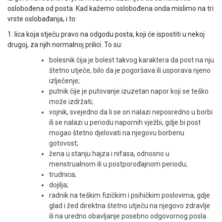
oslobođena od posta. Kad kažemo oslobođena onda mislimo na tri
vrste oslobađanja, i to:
1. lica koja stječu pravo na odgodu posta, koji će ispostiti u nekoj
drugoj, za njih normalnoj prilici. To su:
bolesnik čija je bolest takvog karaktera da post na nju
štetno utječe, bilo da je pogoršava ili usporava njeno
izlječenje;
putnik čije je putovanje izuzetan napor koji se teško
može izdržati;
vojnik, svejedno da li se on nalazi neposredno u borbi
ili se nalazi u periodu napornih vježbi, gdje bi post
mogao štetno djelovati na njegovu borbenu
gotovost;
žena u stanju hajza i nifasa, odnosno u
menstrualnom ili u postporođajnom periodu;
trudnica;
dojilja;
radnik na teškim fizičkim i psihičkim poslovima, gdje
glad i žed direktna štetno utječu na njegovo zdravlje
ili na ure­dno obavljanje posebno odgovornog posla.