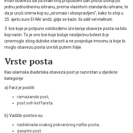
imati obavezu da za svaki svoj propušteni dan posta izdvoji po
jednu jednodnevnu ishranu, prema vlastitom standardu ishrane, te
da je uruči onima koji su „siromasi i obespravljeni“, kako to stoji u
25. ajetu sure El-Me`aridž, gdje se kaže:
lis-sâili vel-mahrum.
3. lice koje je potpuno oslobođeno izvršenja obaveze posta na bilo
koji način. To je ono lice koje boluje neizlječivu bolest ili je
iznemoglo zbog duboke starosti a ne posjeduje imovinu iz koje bi
moglo obavezu posta izvršiti putem
fidije
.
Vrste posta
Kao islamska ibadetska obaveza post je razvrstan u sljedeće
kategorije:
a) Farz je postiti:
ramazanski post,
post svih keffareta.
b) Vadžib-postovi su:
nadoknada svakog pokvarenog nafila-posta,
zavjetni post.