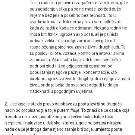
To su radnici u prljavim i zagađenim fabrikama, gdje
su zagađenja velika pa se ne može izdržati duže
vrijeme bez jela a posebno bez tečnosti, i to u
uvjetima kada radnik nema prava sam odlu­čivati
kada će raditi a kada će odmarati. Nekada radnik ne
mora biti fizički ugrožen ako posti, ali je psihički
pritisak veliki. To su odgovorni poslovi gdje od
raspoloženja poje­dinca zavise životi drugih ljudi. To
su poslovi: pilota, vozača, kontrolora letova i slična
zanimanja. Ako osoba koja radi te poslove teško
podnosi glad ili žed gdje postoji opasnost od
popuštanja njegove pažnje i koncentracije, što
direktno ugrožava živote drugih ljudi a i njegov vlastiti
život, onda je bolje da svoj post odgodi te da ga
nadoknadi u pogodnijim uvjetima;
2. lice koje je steklo pravo da obavezu posta izvrši na drugačiji
način od propisanog, a to je putem
fidije
. To znači da će osoba koja
trenutno ne može postiti zbog neizlječive bolesti ili je tako
iscrpljena i nalazi se u dubokoj starosti, gdje ne postoji nikakva
nada da će jednoga dana njeno stanje biti bolje, umjesto posta