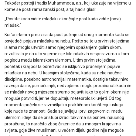
Također postoji i hadis Muhammeda, a.s., koji ukazuje na vrijeme u
kome se posti ramazanski post, a taj hadis glasi:
„Postite kada vidite mlađak i okončajte post kada vidite (novi)
mlađak.“
Kur’ani-kerim precizira da post počinje od onog momenta kada se
osvjedoči pojava mlađaka na nebu. Pošto se to u prvim stoljećima
islama moglo utvrditi samo njegovim opažanjem golim okom,
rezultiralo je da u to vrijeme nije bilo nikakvih nesporazuma u tom
pogledu među islamskom ulemom. U tim prvim stoljećima,
početak i kraj posta određivao se isključivo praćenjem pojave
mlađaka na nebu. U kasnijim stoljećima, kada su neke naučne
discipline, posebno astronomija i matematika, dostigle takav nivo
razvoja da se, pomoću njih, nedvojbeno moglo proračunati kada će
se mlađak novog mjeseca stvarno pojaviti iako to golim okom nije
moguće potvrditi, jer ne dopuštaju meteorološki uvjeti. Od tog
momenta počelo se razmišljati o praktičnom korištenju usluga
koje nude te znanosti. Sada se javljaju i prvi zagovornici, među
ulemom, ideje da se pristupi izradi takvima na osnovu naučnog
proračuna, to naročito zbog činjenice da u mnogim krajevima
svijeta, gdje žive muslimani, u većem dijelu godine nije moguće