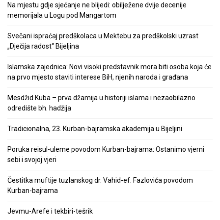
Na mjestu gdje sjećanje ne blijedi: obilježene dvije decenije
memorijala u Logu pod Mangartom
Svečani ispraćaj predškolaca u Mektebu za predškolski uzrast
„Dječija radost“ Bijeljina
Islamska zajednica: Novi visoki predstavnik mora biti osoba koja će
na prvo mjesto staviti interese BiH, njenih naroda i građana
Mesdžid Kuba – prva džamija u historiji islama i nezaobilazno
odredište bh. hadžija
Tradicionalna, 23. Kurban-bajramska akademija u Bijeljini
Poruka reisul-uleme povodom Kurban-bajrama: Ostanimo vjerni
sebi i svojoj vjeri
Čestitka muftije tuzlanskog dr. Vahid-ef. Fazlovića povodom
Kurban-bajrama
Jevmu-Arefe i tekbiri-tešrik