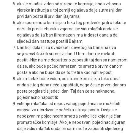
ako je mlađak viden od strane te komisije, onda vrhovna
vjerska institucija u toj zemlji oglašava da je sutrašnji dan
prvi dan posta ili prvi dan Bajrama;
ako spomenuta komisija u toku tog predvečerja ili u toku te
noći, do pred sehursko vrijeme, ne vidi mlađak onda se
oglašava da ša`ban ili ramazan ima trideset dana a da
sljedeći dan nastupa post ili Bajram;
Dan koji dolazi iza dvadeset i devetog ša`bana naziva
se
jevmu­š-šekk
ili sumnjivi dan. U tom danu je mekruh
postiti. Nije naime dopušteno zapostiti taj dan sa namjerom
da se, ako bude počeo ramazan, to smatra prvim danom
posta a ako ne bude da se to tretira kao nafila-post;
ako mlađak bude viden, od strane komisije, u toku dana
onda se tog dana neće zapaštati, nego će se prvim danom
posta proglasiti sljedeći dan. Taj dan će se naknadno,
pojedinačno napostiti;
viđenje mlađaka od nepozvanog pojedinca ne može biti
osnova za utvrđivanje početka ili kraja posta. Ovdje se
nepozvanim po­jedincem smatra svako lice koje nije član
promatračke komisije. Ako je nepozvani pojedinac siguran
da je vidio mlađak onda on sam može zapostiti sljedećeg