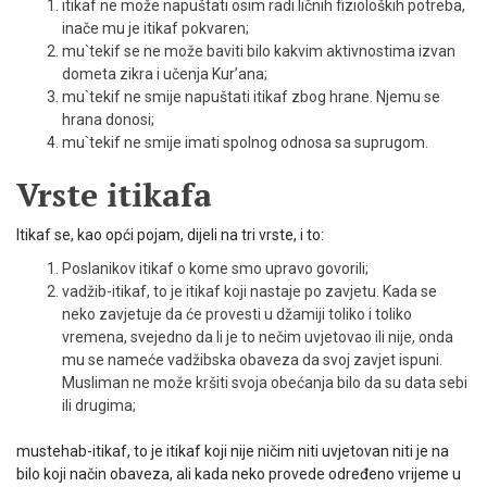
itikaf ne može napuštati osim radi ličnih fizioloških potreba,
inače mu je itikaf pokvaren;
mu`tekif se ne može baviti bilo kakvim aktivnostima izvan
do­meta zikra i učenja Kur’ana;
mu`tekif ne smije napuštati itikaf zbog hrane. Njemu se
hrana donosi;
mu`tekif ne smije imati spolnog odnosa sa suprugom.
Vrste itikafa
Itikaf se, kao opći pojam, dijeli na tri vrste, i to:
Poslanikov itikaf o kome smo upravo govorili;
vadžib-itikaf, to je itikaf koji nastaje po zavjetu. Kada se
neko zav­jetuje da će provesti u džamiji toliko i toliko
vremena, svejedno da li je to nečim uvjetovao ili nije, onda
mu se nameće vadžibska obaveza da svoj zavjet ispuni.
Musliman ne može kršiti svoja obećanja bilo da su data sebi
ili drugima;
mustehab-itikaf, to je itikaf koji nije ničim niti uvjetovan niti je na
bilo koji način obaveza, ali kada neko provede određeno vrijeme u