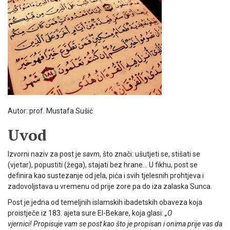
Autor: prof. Mustafa Sušić
Uvod
Izvorni naziv za post je
savm
, što znači: ušutjeti se, stišati se
(vjetar), popustiti (žega), stajati bez hrane… U fikhu, post se
definira kao sustezanje od jela, pića i svih tjelesnih prohtjeva i
zadovoljstava u vremenu od prije zore pa do iza zalaska Sunca.
Post je jedna od temeljnih islamskih ibadetskih obaveza koja
proistječe iz 183. ajeta sure El-Bekare, koja glasi:
„O
vjernici!
Propisuje vam se post kao što je propisan i onima prije vas da