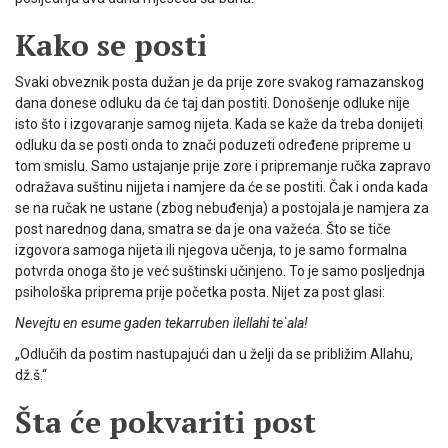
Kako se posti
Svaki obveznik posta dužan je da prije zore svakog ramazanskog
dana donese odluku da će taj dan postiti. Donošenje odluke nije
isto što i izgovaranje samog nijeta. Kada se kaže da treba donijeti
odluku da se posti onda to znači poduzeti određene pripreme u
tom smislu. Samo ustajanje prije zore i pripremanje ručka zapravo
odražava suštinu nijjeta i namjere da će se postiti. Čak i onda kada
se na ručak ne ustane (zbog nebuđenja) a postojala je nam­jera za
post narednog dana, smatra se da je ona važeća. Što se tiče
izgovora samoga nijeta ili njegova učenja, to je samo formalna
potvrda onoga što je već suštinski učinjeno. To je samo posljednja
psihološka priprema prije početka posta. Nijet za post glasi:
Nevejtu en esume gaden tekarruben ilellahi te`ala!
„Odlučih da postim nastupajući dan u želji da se približim Allahu,
dž.š.“
Šta će pokvariti post