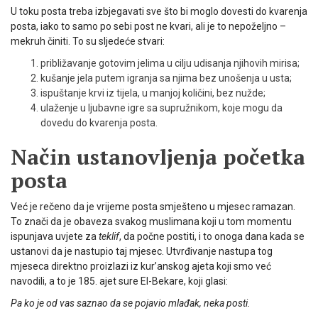
U toku posta treba izbjegavati sve što bi moglo dovesti do kvarenja
posta, iako to samo po sebi post ne kvari, ali je to nepoželjno –
mekruh činiti. To su sljedeće stvari:
približavanje gotovim jelima u cilju udisanja njihovih mirisa;
kušanje jela putem igranja sa njima bez unošenja u usta;
ispuštanje krvi iz tijela, u manjoj količini, bez nužde;
ulaženje u ljubavne igre sa supružnikom, koje mogu da
dovedu do kvarenja posta.
Način ustanovljenja početka
posta
Već je rečeno da je vrijeme posta smješteno u mjesec ramazan.
To znači da je obaveza svakog muslimana koji u tom momentu
ispunjava uvjete za
teklif
, da počne postiti, i to onoga dana kada se
ustanovi da je nastupio taj mjesec. Utvrđivanje nastupa tog
mjeseca direktno proizlazi iz kur’anskog ajeta koji smo već
navodili, a to je 185. ajet sure El-Bekare, koji glasi:
Pa ko je od vas saznao da se pojavio mlađak, neka po­sti.