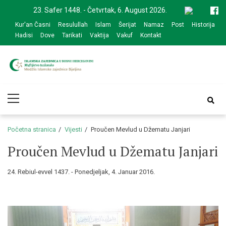
Skip
Skip
23. Safer 1448. - Četvrtak, 6. August 2026.
to
to
Kur'an Časni
Resulullah
Islam
Šerijat
Namaz
Post
Historija
navigation
content
Hadisi
Dove
Tarikati
Vaktija
Vakuf
Kontakt
Medžlis Islamske
Službena web prezentacija
Primary
zajednice Bijeljina
Menu
Početna stranica
Vijesti
Proučen Mevlud u Džematu Janjari
Proučen Mevlud u Džematu Janjari
24. Rebiul-evvel 1437. - Ponedjeljak, 4. Januar 2016.