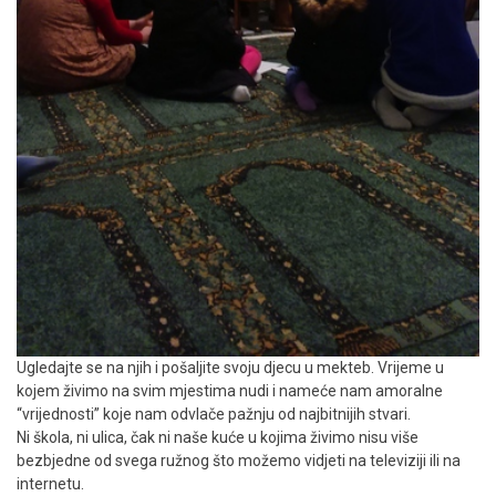
Ugledajte se na njih i pošaljite svoju djecu u mekteb. Vrijeme u
kojem živimo na svim mjestima nudi i nameće nam amoralne
“vrijednosti” koje nam odvlače pažnju od najbitnijih stvari.
Ni škola, ni ulica, čak ni naše kuće u kojima živimo nisu više
bezbjedne od svega ružnog što možemo vidjeti na televiziji ili na
internetu.