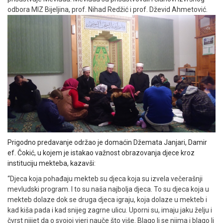
odbora MIZ Bijeljina, prof. Nihad Redžić i prof. Dževid Ahmetović.
Prigodno predavanje održao je domaćin Džemata Janjari, Damir
ef. Čokić, u kojem je istakao važnost obrazovanja djece kroz
instituciju mekteba, kazavši:
“Djeca koja pohađaju mekteb su djeca koja su izvela večerašnji
mevludski program. I to su naša najbolja djeca. To su djeca koja u
mekteb dolaze dok se druga djeca igraju, koja dolaze u mekteb i
kad kiša pada i kad snijeg zagrne ulicu. Uporni su, imaju jaku želju i
čvrst nijjet da o svojoj vjeri nauče što više. Blago li se njima i blago li