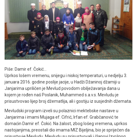
Piše: Damir ef. Čokić…
Uprkos lošem vremenu, snijegu i niskoj temperaturi, u nedjelju 3.
januara 2016. godine poslije jacije, u Hadži Džaninoj džamiji u
Janjarima upriličen je Mevlud povodom obilježavanja dana u
kojem je rođen naš Poslanik, Muhammed s.a.v.s. Mevludu je
prisustvovao lijep broj džematlija, ali i gostiju iz susjednih džemata.
Mevludski program izveli su polaznici mektebske nastave u
Janjarima i imami Mujaga ef. Cifrić, Irfan ef. Grabčanović te
domaćin Damir ef. Čokić. Na žalost, zbog lošeg vremena, uprkos
nastojanjima, preostali dio imama MIZ Bijeljina, bio je spriječen da
prisustvuje Mevludu. Mevludu su prisustvovali i članovi Izvršnog