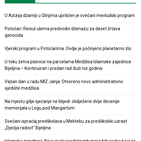
U Azizija džamiji u Glinjima upriličen je svečani mevludski program
Potočari: Reisul-ulema predvodio dženazu za deset žrtava
genocida
Vjerski program u Potočarima: Ovdje je počinjeno planetarno zlo
U toku žetva pšenice na parcelama Medžlisa Islamske zajednice
Bijeljina – Kontinuiran i predan rad duži niz godina
Važan dan u radu MIZ Janja: Otvoreno novo administrativno
sjedište medžlisa
Na mjestu gdje sjećanje ne blijedi: obilježene dvije decenije
memorijala u Logu pod Mangartom
Svečani ispraćaj predškolaca u Mektebu za predškolski uzrast
„Dječija radost“ Bijeljina
Islamska zajednica: Novi visoki predstavnik mora biti osoba koja će