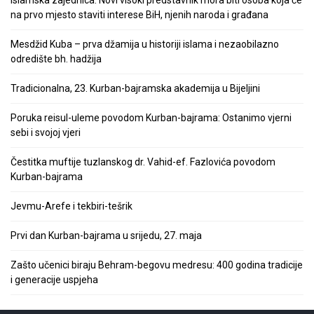
na prvo mjesto staviti interese BiH, njenih naroda i građana
Mesdžid Kuba – prva džamija u historiji islama i nezaobilazno
odredište bh. hadžija
Tradicionalna, 23. Kurban-bajramska akademija u Bijeljini
Poruka reisul-uleme povodom Kurban-bajrama: Ostanimo vjerni
sebi i svojoj vjeri
Čestitka muftije tuzlanskog dr. Vahid-ef. Fazlovića povodom
Kurban-bajrama
Jevmu-Arefe i tekbiri-tešrik
Prvi dan Kurban-bajrama u srijedu, 27. maja
Zašto učenici biraju Behram-begovu medresu: 400 godina tradicije
i generacije uspjeha