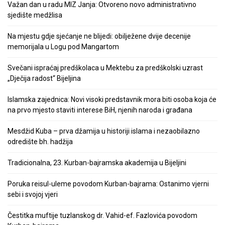
Važan dan u radu MIZ Janja: Otvoreno novo administrativno
sjedište medžlisa
Na mjestu gdje sjećanje ne blijedi: obilježene dvije decenije
memorijala u Logu pod Mangartom
Svečani ispraćaj predškolaca u Mektebu za predškolski uzrast
„Dječija radost“ Bijeljina
Islamska zajednica: Novi visoki predstavnik mora biti osoba koja će
na prvo mjesto staviti interese BiH, njenih naroda i građana
Mesdžid Kuba – prva džamija u historiji islama i nezaobilazno
odredište bh. hadžija
Tradicionalna, 23. Kurban-bajramska akademija u Bijeljini
Poruka reisul-uleme povodom Kurban-bajrama: Ostanimo vjerni
sebi i svojoj vjeri
Čestitka muftije tuzlanskog dr. Vahid-ef. Fazlovića povodom