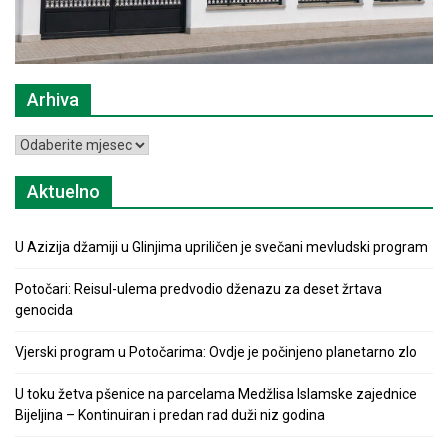
Arhiva
Arhiva
Aktuelno
U Azizija džamiji u Glinjima upriličen je svečani mevludski program
Potočari: Reisul-ulema predvodio dženazu za deset žrtava
genocida
Vjerski program u Potočarima: Ovdje je počinjeno planetarno zlo
U toku žetva pšenice na parcelama Medžlisa Islamske zajednice
Bijeljina – Kontinuiran i predan rad duži niz godina