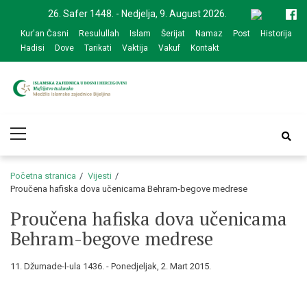
Skip
Skip
26. Safer 1448. - Nedjelja, 9. August 2026.
to
to
Kur'an Časni
Resulullah
Islam
Šerijat
Namaz
Post
Historija
navigation
content
Hadisi
Dove
Tarikati
Vaktija
Vakuf
Kontakt
Medžlis Islamske
Službena web prezentacija
Primary
zajednice Bijeljina
Menu
Početna stranica
Vijesti
Proučena hafiska dova učenicama Behram-begove medrese
Proučena hafiska dova učenicama
Behram-begove medrese
11. Džumade-l-ula 1436. - Ponedjeljak, 2. Mart 2015.