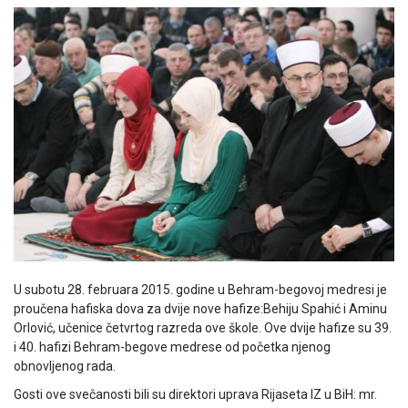
U subotu 28. februara 2015. godine u Behram-begovoj medresi je
proučena hafiska dova za dvije nove hafize:Behiju Spahić i Aminu
Orlović, učenice četvrtog razreda ove škole. Ove dvije hafize su 39.
i 40. hafizi Behram-begove medrese od početka njenog
obnovljenog rada.
Gosti ove svečanosti bili su direktori uprava Rijaseta IZ u BiH: mr.