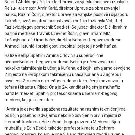
Nusret Abdibegović, direktor Uprave za vjerske poslove i izaslanik
Reisu-l-uleme;dr. Amir Karić, direktor Uprave za obrazovanje i
nauku, Razim Čolić, direktor Uprave za vanjske poslove i dijasporu.
Također, svečanosti su prisustvovali muftija tuzlanski Vahid-ef.
Fazlović,njegov pomoćnik Sead-ef. Seljubac, direktor Elči-Ibrahim
pašine medrese Travnik Dževdet Šošić, glavni imam MIZ
TešanjFuad-ef. Omerbašić, direktor Behram-begove medrese
Ahmed Hatunić i brojni gosti, rodbina i prijatelji novih hafiza.
Hafize Behija Spahić i Amina Orlović su superodlične
učeniceBehram-begove medrese. Behija je učestvovala na
nekoliko takmičenja iz učenja Kur'ana, od kojih izdvajamo osvojeno
2.mjesto na Evropskom takmičenju učača Kur'ana u Zagrebu i
osvojeno 2. mjesto na međunarodnom takmičenju poznavanja
tefsira i kiraeta u Rijeci. Ona je 24. kandidat kojem je muhaffiz
hafiz Mirnes-ef. Spahić, profesor kiraeta u Behram-begovoj
medresi, koji je i njen otac.
I Amina je ostvarila zapažene rezultate na raznim takmičenjima,
od kojih posebno izdvajamo nekoliko osvojenih prvih mjesta iz
literarnih konkursa. Hifz uči od drugog razreda Medrese. Njen
muhaffiz je Edin Dedić, također profesor kiraeta u Behram-
begovoj medresi, kojem je ona 5. kandidat kojeg izvodi u zvanje