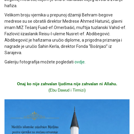
hafiza.
Velikom broju vjernika u prepunoj džamiji Behram-begove
medrese su se obratili direktor Medrese Ahmed Hatunić, glavni
imam MIZ Tešanj Fuad-ef.Omerbašić, muftija tuzlanski Vahid-ef.
Fazlović iizaslanik Reisu-l-uleme Nusret-ef. Abdibegović.
Abdibegović je hafizama uručio diplome, a prigodna priznanja i
nagrade je uručio Šahin Kerla, direktor Fonda “Bošnjaci” iz
Sarajeva.
Galeriju fotografija možete pogledati
ovdje
.
Onaj ko nije zahvalan ljudima nije zahvalan ni Allahu.
(Ebu Dawud i Tirmizi)