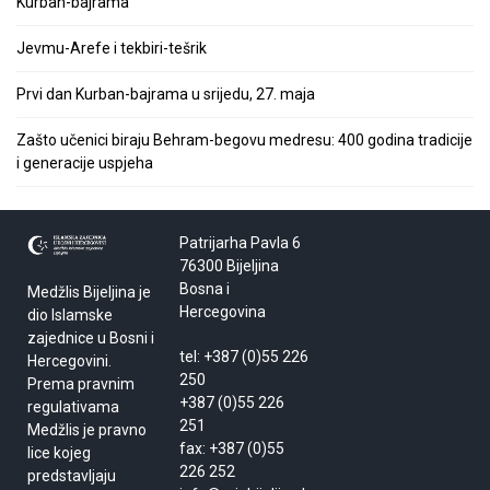
Kurban-bajrama
Jevmu-Arefe i tekbiri-tešrik
Prvi dan Kurban-bajrama u srijedu, 27. maja
Zašto učenici biraju Behram-begovu medresu: 400 godina tradicije
i generacije uspjeha
Patrijarha Pavla 6
76300 Bijeljina
Bosna i
Medžlis Bijeljina je
Hercegovina
dio Islamske
zajednice u Bosni i
tel: +387 (0)55 226
Hercegovini.
250
Prema pravnim
+387 (0)55 226
regulativama
251
Medžlis je pravno
fax: +387 (0)55
lice kojeg
226 252
predstavljaju