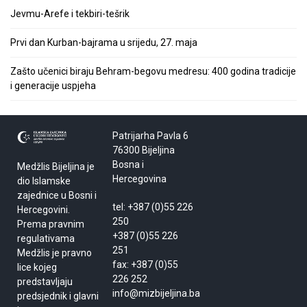
Jevmu-Arefe i tekbiri-tešrik
Prvi dan Kurban-bajrama u srijedu, 27. maja
Zašto učenici biraju Behram-begovu medresu: 400 godina tradicije
i generacije uspjeha
Patrijarha Pavla 6
76300 Bijeljina
Bosna i
Medžlis Bijeljina je
Hercegovina
dio Islamske
zajednice u Bosni i
tel: +387 (0)55 226
Hercegovini.
250
Prema pravnim
+387 (0)55 226
regulativama
251
Medžlis je pravno
fax: +387 (0)55
lice kojeg
226 252
predstavljaju
info@mizbijeljina.ba
predsjednik i glavni