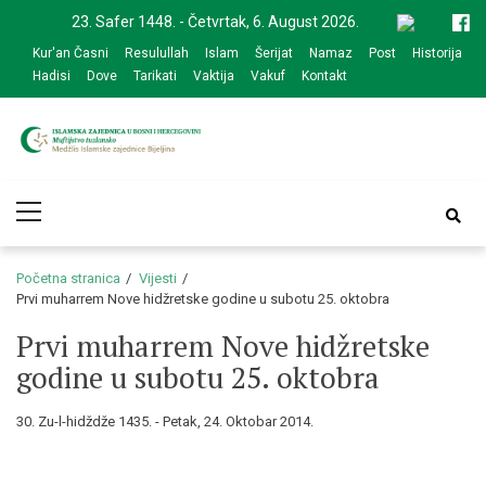
Skip
Skip
23. Safer 1448. - Četvrtak, 6. August 2026.
to
to
Kur'an Časni
Resulullah
Islam
Šerijat
Namaz
Post
Historija
navigation
content
Hadisi
Dove
Tarikati
Vaktija
Vakuf
Kontakt
Medžlis Islamske
Službena web prezentacija
Primary
zajednice Bijeljina
Menu
Početna stranica
Vijesti
Prvi muharrem Nove hidžretske godine u subotu 25. oktobra
Prvi muharrem Nove hidžretske
godine u subotu 25. oktobra
30. Zu-l-hidždže 1435. - Petak, 24. Oktobar 2014.