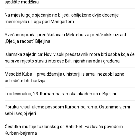
sjedište medžlisa
Na mjestu gdje sjećanje ne blijedi: obilježene dvije decenije
memorijala u Logu pod Mangartom
Svečani ispraćaj predškolaca u Mektebu za predškolski uzrast
„Dječija radost“ Bijeljina
Islamska zajednica: Novi visoki predstavnik mora biti osoba koja će
na prvo mjesto staviti interese BiH, njenih naroda i građana
Mesdžid Kuba – prva džamija u historiji islama i nezaobilazno
odredište bh. hadžija
Tradicionalna, 23. Kurban-bajramska akademija u Bijeljini
Poruka reisul-uleme povodom Kurban-bajrama: Ostanimo vjerni
sebi i svojoj vjeri
Čestitka muftije tuzlanskog dr. Vahid-ef. Fazlovića povodom
Kurban-bajrama