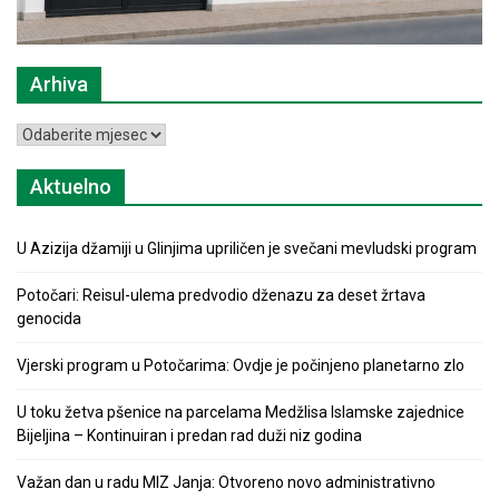
Arhiva
Arhiva
Aktuelno
U Azizija džamiji u Glinjima upriličen je svečani mevludski program
Potočari: Reisul-ulema predvodio dženazu za deset žrtava
genocida
Vjerski program u Potočarima: Ovdje je počinjeno planetarno zlo
U toku žetva pšenice na parcelama Medžlisa Islamske zajednice
Bijeljina – Kontinuiran i predan rad duži niz godina
Važan dan u radu MIZ Janja: Otvoreno novo administrativno