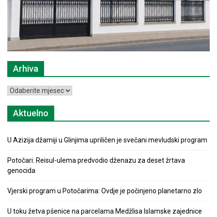
Arhiva
Arhiva
Aktuelno
U Azizija džamiji u Glinjima upriličen je svečani mevludski program
Potočari: Reisul-ulema predvodio dženazu za deset žrtava
genocida
Vjerski program u Potočarima: Ovdje je počinjeno planetarno zlo
U toku žetva pšenice na parcelama Medžlisa Islamske zajednice