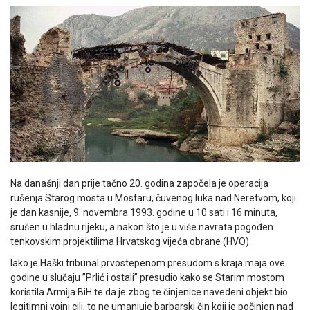
Na današnji dan prije tačno 20. godina započela je operacija
rušenja Starog mosta u Mostaru, čuvenog luka nad Neretvom, koji
je dan kasnije, 9. novembra 1993. godine u 10 sati i 16 minuta,
srušen u hladnu rijeku, a nakon što je u više navrata pogođen
tenkovskim projektilima Hrvatskog vijeća obrane (HVO).
Iako je Haški tribunal prvostepenom presudom s kraja maja ove
godine u slučaju ”Prlić i ostali” presudio kako se Starim mostom
koristila Armija BiH te da je zbog te činjenice navedeni objekt bio
legitimni vojni cilj, to ne umanjuje barbarski čin koji je počinjen nad