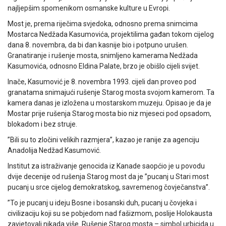
najljepšim spomenikom osmanske kulture u Evropi.
Most je, prema riječima svjedoka, odnosno prema snimcima
Mostarca Nedžada Kasumovića, projektilima gađan tokom cijelog
dana 8. novembra, da bi dan kasnije bio i potpuno urušen.
Granatiranje i rušenje mosta, snimljeno kamerama Nedžada
Kasumovića, odnosno Eldina Palate, brzo je obišlo cijeli svijet.
Inače, Kasumović je 8. novembra 1993. cijeli dan proveo pod
granatama snimajući rušenje Starog mosta svojom kamerom. Ta
kamera danas je izložena u mostarskom muzeju. Opisao je da je
Mostar prije rušenja Starog mosta bio niz mjeseci pod opsadom,
blokadom i bez struje.
”Bili su to zločini velikih razmjera”, kazao je ranije za agenciju
Anadolija Nedžad Kasumović.
Institut za istraživanje genocida iz Kanade saopćio je u povodu
dvije decenije od rušenja Starog most da je ”pucanj u Stari most
pucanj u srce cijelog demokratskog, savremenog čovječanstva”.
”To je pucanj u ideju Bosne i bosanski duh, pucanj u čovjeka i
civilizaciju koji su se pobjedom nad fašizmom, poslije Holokausta
zavjetovali nikada više. Rušenje Starog mosta – simbol urbicida u