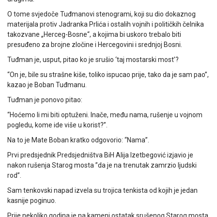
O tome svjedoče Tuđmanovi stenogrami, koji su dio dokaznog
materijala protiv Jadranka Prlića i ostalih vojnih i političkih čelnika
takozvane „Herceg-Bosne“, a kojima bi uskoro trebalo biti
presuđeno za brojne zločine i Hercegovini i srednjoj Bosni.
Tuđman je, usput, pitao ko je srušio ‘taj mostarski most’?
“On je, bile su strašne kiše, toliko ispucao prije, tako da je sam pao”,
kazao je Boban Tuđmanu.
Tuđman je ponovo pitao:
“Hoćemo li mi biti optuženi. Inače, među nama, rušenje u vojnom
pogledu, kome ide više u korist?”.
Na to je Mate Boban kratko odgovorio: “Nama”.
Prvi predsjednik Predsjedništva BiH Alija Izetbegović izjavio je
nakon rušenja Starog mosta ”da je na trenutak zamrzio ljudski
rod”.
Sam tenkovski napad izvela su trojica tenkista od kojih je jedan
kasnije poginuo.
Prije nekoliko godina je na kameni ostatak srušenog Starog mosta,