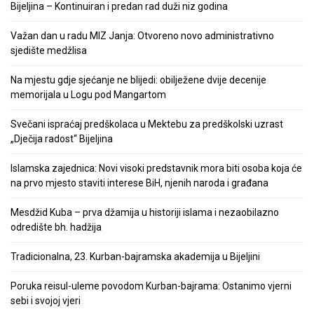
Bijeljina – Kontinuiran i predan rad duži niz godina
Važan dan u radu MIZ Janja: Otvoreno novo administrativno
sjedište medžlisa
Na mjestu gdje sjećanje ne blijedi: obilježene dvije decenije
memorijala u Logu pod Mangartom
Svečani ispraćaj predškolaca u Mektebu za predškolski uzrast
„Dječija radost“ Bijeljina
Islamska zajednica: Novi visoki predstavnik mora biti osoba koja će
na prvo mjesto staviti interese BiH, njenih naroda i građana
Mesdžid Kuba – prva džamija u historiji islama i nezaobilazno
odredište bh. hadžija
Tradicionalna, 23. Kurban-bajramska akademija u Bijeljini
Poruka reisul-uleme povodom Kurban-bajrama: Ostanimo vjerni
sebi i svojoj vjeri