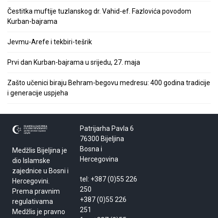
Čestitka muftije tuzlanskog dr. Vahid-ef. Fazlovića povodom
Kurban-bajrama
Jevmu-Arefe i tekbiri-tešrik
Prvi dan Kurban-bajrama u srijedu, 27. maja
Zašto učenici biraju Behram-begovu medresu: 400 godina tradicije
i generacije uspjeha
Patrijarha Pavla 6
76300 Bijeljina
Bosna i
Medžlis Bijeljina je
Hercegovina
dio Islamske
zajednice u Bosni i
tel: +387 (0)55 226
Hercegovini.
250
Prema pravnim
+387 (0)55 226
regulativama
251
Medžlis je pravno