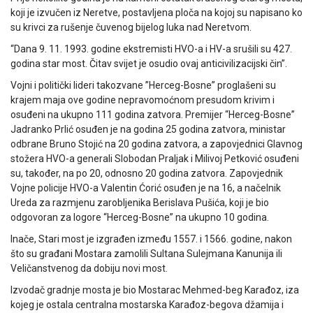
koji je izvučen iz Neretve, postavljena ploča na kojoj su napisano ko
su krivci za rušenje čuvenog bijelog luka nad Neretvom.
“Dana 9. 11. 1993. godine ekstremisti HVO-a i HV-a srušili su 427.
godina star most. Čitav svijet je osudio ovaj anticivilizacijski čin”.
Vojni i politički lideri takozvane ”Herceg-Bosne” proglašeni su
krajem maja ove godine nepravomoćnom presudom krivim i
osuđeni na ukupno 111 godina zatvora. Premijer “Herceg-Bosne”
Jadranko Prlić osuđen je na godina 25 godina zatvora, ministar
odbrane Bruno Stojić na 20 godina zatvora, a zapovjednici Glavnog
stožera HVO-a generali Slobodan Praljak i Milivoj Petković osuđeni
su, također, na po 20, odnosno 20 godina zatvora. Zapovjednik
Vojne policije HVO-a Valentin Ćorić osuđen je na 16, a načelnik
Ureda za razmjenu zarobljenika Berislava Pušića, koji je bio
odgovoran za logore “Herceg-Bosne” na ukupno 10 godina.
Inače, Stari most je izgrađen između 1557. i 1566. godine, nakon
što su građani Mostara zamolili Sultana Sulejmana Kanunija ili
Veličanstvenog da dobiju novi most.
Izvodač gradnje mosta je bio Mostarac Mehmed-beg Karađoz, iza
kojeg je ostala centralna mostarska Karađoz-begova džamija i