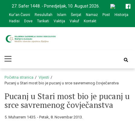
Skip
Skip
27. Safer 1448. - Ponedjeljak, 10. August 2026.
to
to
Kur'an Časni
Resulullah
Islam
Šerijat
Namaz
Post
Historija
navigation
content
Hadisi
Dove
Tarikati
Vaktija
Vakuf
Kontakt
Medžlis Islamske
Službena web prezentacija
Primary
zajednice Bijeljina
Menu
Početna stranica
Vijesti
Pucanj u Stari most bio je pucanj u srce savremenog čovječanstva
Pucanj u Stari most bio je pucanj u
srce savremenog čovječanstva
5. Muharrem 1435. - Petak, 8. Novembar 2013.