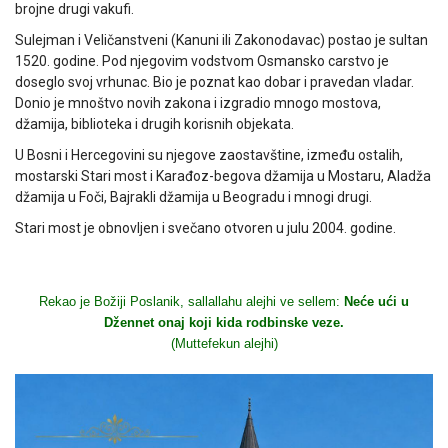
brojne drugi vakufi.
Sulejman i Veličanstveni (Kanuni ili Zakonodavac) postao je sultan
1520. godine. Pod njegovim vodstvom Osmansko carstvo je
doseglo svoj vrhunac. Bio je poznat kao dobar i pravedan vladar.
Donio je mnoštvo novih zakona i izgradio mnogo mostova,
džamija, biblioteka i drugih korisnih objekata.
U Bosni i Hercegovini su njegove zaostavštine, između ostalih,
mostarski Stari most i Karađoz-begova džamija u Mostaru, Aladža
džamija u Foči, Bajrakli džamija u Beogradu i mnogi drugi.
Stari most je obnovljen i svečano otvoren u julu 2004. godine.
Rekao je Božiji Poslanik, sallallahu alejhi ve sellem:
Neće ući u
Džennet onaj koji kida rodbinske veze.
(Muttefekun alejhi)