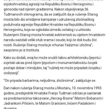
srpskohrvatskoj agresiji na Republiku Bosnu i Hercegovinu i
genocida nad njenim građanima. Nakon objavljivanja 36
Tuđmanovih stenograma, da se zaključiti da je rušenje Starog
mosta bilo dio smišljene kampanje i udruženog zločinačkog
poduhvata agresije Republike Hrvatske na Republiku Bosnu i
Hercegovinu, koja se ogledala između ostalog i u urbicidu.
Rušenjem Starog mosta hrvatski esktremisti su cijelom hrvatskom
narodu sazidali veliki stub srama i osude, koji će dok budu živi
nositi. Rušenje Starog mosta je vrhunac fašizma i zločina”,
saopćeno je iz Instituta.
Kako su dodali, onaj ko može srušiti takvu arhitektonsku ljepotu i
svjetski ukras pred čijom ljepotom i monumentalnošću čovjek
postaje dobar i miroljubiv, taj ”rušitelj ne može pripadati čovjeku i
civilizaciji”.
”On pripada barbarima, neljudima, zločincima”, zaključuje se.
Dan nakon rušenja Starog mosta u Mostaru, 10. novembra 1993.
godine, predsjednik Hrvatske Franjo Tuđman održao je sastanak
sa predstavnicima takozvane „Herceg-Bosne“ Matom Bobanom i
Jadrankom Prlićem, te Matom Granićem, Ivićem Pašalićem i
drugima.