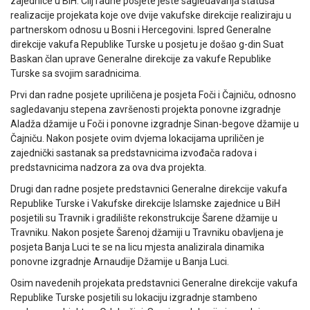
zajednice u BiH. Cilj radne posjete jeste sagledavanja statusa
realizacije projekata koje ove dvije vakufske direkcije realiziraju u
partnerskom odnosu u Bosni i Hercegovini. Ispred Generalne
direkcije vakufa Republike Turske u posjetu je došao g-din Suat
Baskan član uprave Generalne direkcije za vakufe Republike
Turske sa svojim saradnicima.
Prvi dan radne posjete upriličena je posjeta Foči i Čajniču, odnosno
sagledavanju stepena završenosti projekta ponovne izgradnje
Aladža džamije u Foči i ponovne izgradnje Sinan-begove džamije u
Čajniču. Nakon posjete ovim dvjema lokacijama upriličen je
zajednički sastanak sa predstavnicima izvođača radova i
predstavnicima nadzora za ova dva projekta.
Drugi dan radne posjete predstavnici Generalne direkcije vakufa
Republike Turske i Vakufske direkcije Islamske zajednice u BiH
posjetili su Travnik i gradilište rekonstrukcije Šarene džamije u
Travniku. Nakon posjete Šarenoj džamiji u Travniku obavljena je
posjeta Banja Luci te se na licu mjesta analizirala dinamika
ponovne izgradnje Arnaudije Džamije u Banja Luci.
Osim navedenih projekata predstavnici Generalne direkcije vakufa
Republike Turske posjetili su lokaciju izgradnje stambeno