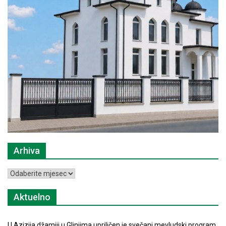
Arhiva
Arhiva
Aktuelno
U Azizija džamiji u Glinjima upriličen je svečani mevludski program