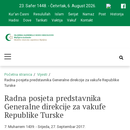
Skip
Skip
23. Safer 1448. - Četvrtak, 6. August 2026.
to
to
Kur'an Časni
Resulullah
Islam
Šerijat
Namaz
Post
Historija
navigation
content
Hadisi
Dove
Tarikati
Vaktija
Vakuf
Kontakt
Medžlis Islamske
Službena web prezentacija
Primary
zajednice Bijeljina
Menu
Početna stranica
Vijesti
Radna posjeta predstavnika Generalne direkcije za vakufe Republike
Turske
Radna posjeta predstavnika
Generalne direkcije za vakufe
Republike Turske
7. Muharrem 1439. - Srijeda, 27. Septembar 2017.