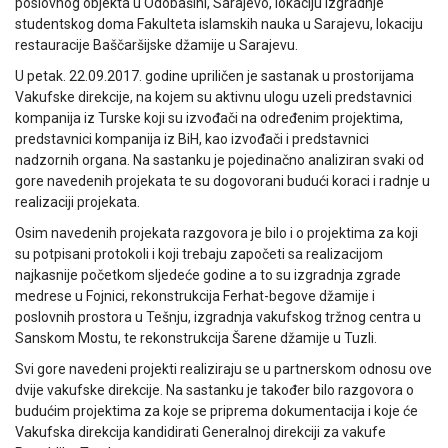
poslovnog objekta u Odobašini, Sarajevo, lokaciju izgradnje
studentskog doma Fakulteta islamskih nauka u Sarajevu, lokaciju
restauracije Baščaršijske džamije u Sarajevu.
U petak. 22.09.2017. godine upriličen je sastanak u prostorijama
Vakufske direkcije, na kojem su aktivnu ulogu uzeli predstavnici
kompanija iz Turske koji su izvođači na određenim projektima,
predstavnici kompanija iz BiH, kao izvođači i predstavnici
nadzornih organa. Na sastanku je pojedinačno analiziran svaki od
gore navedenih projekata te su dogovorani budući koraci i radnje u
realizaciji projekata.
Osim navedenih projekata razgovora je bilo i o projektima za koji
su potpisani protokoli i koji trebaju započeti sa realizacijom
najkasnije početkom sljedeće godine a to su izgradnja zgrade
medrese u Fojnici, rekonstrukcija Ferhat-begove džamije i
poslovnih prostora u Tešnju, izgradnja vakufskog tržnog centra u
Sanskom Mostu, te rekonstrukcija Šarene džamije u Tuzli.
Svi gore navedeni projekti realiziraju se u partnerskom odnosu ove
dvije vakufske direkcije. Na sastanku je također bilo razgovora o
budućim projektima za koje se priprema dokumentacija i koje će
Vakufska direkcija kandidirati Generalnoj direkciji za vakufe