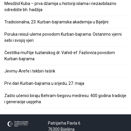
Mesdžid Kuba – prva džamija u historiji islama i nezaobilazno
odredište bh. hadžija
Tradicionalna, 23. Kurban-bajramska akademija u Bijeljini
Poruka reisul-uleme povodom Kurban-bajrama: Ostanimo vjerni
sebi i svojoj vjeri
Čestitka muftije tuzlanskog dr. Vahid-ef. Fazlovića povodom
Kurban-bajrama
Jevmu-Arefe i tekbiri-tešrik
Prvi dan Kurban-bajrama u srijedu, 27. maja
Zašto učenici biraju Behram-begovu medresu: 400 godina tradicije
i generacije uspjeha
Patrijarha Pavla 6
76300 Bijeljina