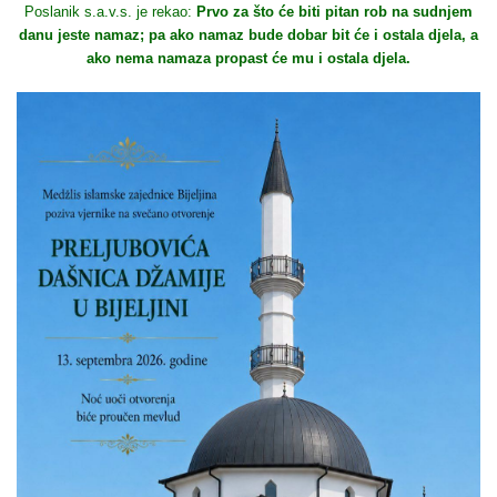
Poslanik s.a.v.s. je rekao:
Prvo za što će biti pitan rob na sudnjem
danu jeste namaz; pa ako namaz bude dobar bit će i ostala djela, a
ako nema namaza propast će mu i ostala djela.