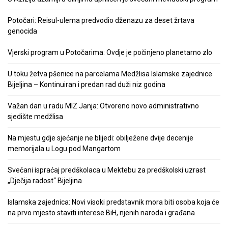
Potočari: Reisul-ulema predvodio dženazu za deset žrtava
genocida
Vjerski program u Potočarima: Ovdje je počinjeno planetarno zlo
U toku žetva pšenice na parcelama Medžlisa Islamske zajednice
Bijeljina – Kontinuiran i predan rad duži niz godina
Važan dan u radu MIZ Janja: Otvoreno novo administrativno
sjedište medžlisa
Na mjestu gdje sjećanje ne blijedi: obilježene dvije decenije
memorijala u Logu pod Mangartom
Svečani ispraćaj predškolaca u Mektebu za predškolski uzrast
„Dječija radost“ Bijeljina
Islamska zajednica: Novi visoki predstavnik mora biti osoba koja će
na prvo mjesto staviti interese BiH, njenih naroda i građana