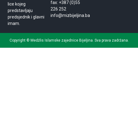
fax: +387 (0)55
lice kojeg
226 252
predstavljaju
info@mizbijeljina.ba
predsjednik i glavni
imam.
Copyright © Medžlis Islamske zajednice Bijeljina. Sva prava zadržana.