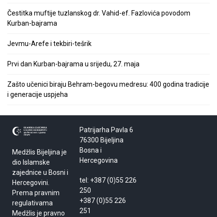
Čestitka muftije tuzlanskog dr. Vahid-ef. Fazlovića povodom
Kurban-bajrama
Jevmu-Arefe i tekbiri-tešrik
Prvi dan Kurban-bajrama u srijedu, 27. maja
Zašto učenici biraju Behram-begovu medresu: 400 godina tradicije
i generacije uspjeha
Patrijarha Pavla 6
76300 Bijeljina
Bosna i
Medžlis Bijeljina je
Hercegovina
dio Islamske
zajednice u Bosni i
tel: +387 (0)55 226
Hercegovini.
250
Prema pravnim
+387 (0)55 226
regulativama
251
Medžlis je pravno