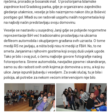
riječima, proradio je bosanski inat. U prostorijama Islamske
zajednice kod Gradskog parka, gdje je organizirano zajedničko
gledanje utakmice, veselje je bilo naizmjerno nakon što je Ibišević
postigao gol. Mladi su se radovali uspjehu naših nogometaša koji
na najbolji način predstavljaju svoju domovinu.
Veselje se nastavilo u susjednoj Janji gdje se pobjede nogometne
reprezentacije BiH već tradicionalno proslavljaju na ulicama
defileom automobila i okupljanjem građana svih uzrasta. O tome
mediji RS ne javljaju, a ništa bolji nisu ni mediji iz FBiH. No, to ne
smeta Janjanima i njihovim gostima koji svojoj duši uvijek ugode.
Tako je bilo i ovaj put, o čemu najbolje govore fotografije našeg
fotoreportera. Sirene automobila, navijačke pjesme i skandiranje,
samo su dio radosti svih onih kojima je domovina u srcu, a koji su
ulice Janje ispunili ljubavlju i veseljem. Za svaki slučaj, tu je bila i
policija, ali potrebe za nekom većom intervencijom nije bilo.