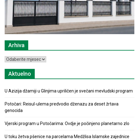
Arhiva
Arhiva
Aktuelno
U Azizija džamiji u Glinjima upriličen je svečani mevludski program
Potočari: Reisul-ulema predvodio dženazu za deset žrtava
genocida
Vjerski program u Potočarima: Ovdje je počinjeno planetarno zlo
U toku žetva pšenice na parcelama Medžlisa Islamske zajednice