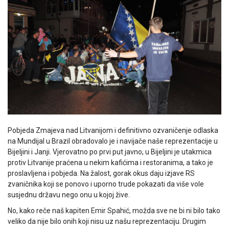
Pobjeda Zmajeva nad Litvanijom i definitivno ozvaničenje odlaska
na Mundijal u Brazil obradovalo je i navijače naše reprezentacije u
Bijeljini i Janji. Vjerovatno po prvi put javno, u Bijeljini je utakmica
protiv Litvanije praćena u nekim kafićima i restoranima, a tako je
proslavljena i pobjeda. Na žalost, gorak okus daju izjave RS
zvaničnika koji se ponovo i uporno trude pokazati da više vole
susjednu državu nego onu u kojoj žive.
No, kako reče naš kapiten Emir Spahić, možda sve ne bi ni bilo tako
veliko da nije bilo onih koji nisu uz našu reprezentaciju. Drugim