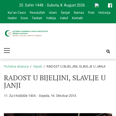
Skip
Skip
25. Safer 1448. - Subota, 8. August 2026.
to
to
Kur'an Časni
Resulullah
Islam
Šerijat
Namaz
Post
Historija
navigation
content
Hadisi
Dove
Tarikati
Vaktija
Vakuf
Kontakt
Medžlis Islamske
Službena web prezentacija
Primary
zajednice Bijeljina
Menu
Početna stranica
Vijesti
RADOST U BIJELJINI, SLAVLJE U JANJI
RADOST U BIJELJINI, SLAVLJE U
JANJI
11. Zu-l-hidždže 1434. - Srijeda, 16. Oktobar 2013.