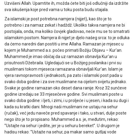
Uzvišeni Allah. Upamtite ih, možda ćete biti još odlučniji da izdržite
sva iskušenja koje pred vama u toku posta budu stajala.
Za islamski je post potrebna namjera (nijjet), kao što je to
potrebno i za namaz zekat i hadždž. Ukoliko takva namjera ne bi
postojala, onda, ma koliko čovjek gladovao, neće mu se to smatrati
islamskim postom. Namjera ili nijjet je djelo našeg srca: to je odluka
da ćemo naredni dan postiti u ime Allaha. Ramazan je mjesec u
kojem je Muhammed a.s. počeo primati Božiju Objavu – Kur'an.
Muhammed je imao običaj da uz ramazan obnavlja Kur'an u
prisutnosti Džebraila. Ugledajući se u Božijeg poslanika i prvi su
muslimani tokom mjeseca ramazana obnavljali Kur'an. Islam je
vjera ravnopravnosti i jednakosti, pa zato i islamski post pada u
svako doba godine i za sve muslimane na cijelom svijetu jednako.
Svake je godine ramazan oko deset dana ranije. Kroz 32 sunčeve
godine izredaju se 33 mjesečeve godine. Svi muslimani poste u
svako doba godine: i ljeti, i zimi, i u proljeće i u jesen, i kada su dugi i
kada su kratki dani. Mnogi naši muslimani ne ustaju na sehur
(ručak), već jedu naveče pred spavanje i tako, u stvari, dulje poste
nego što je to propisano. Muhammed a.s. je, međutim, rekao:
”Ustajte na sehur i jedite, jer je u sehuru bereket”. U drugom je
hadisu rekao: ”Ustajte na sehur, pa makar samo gutljaj vode