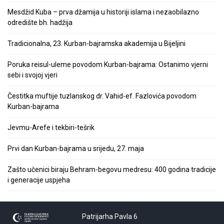
Mesdžid Kuba – prva džamija u historiji islama i nezaobilazno
odredište bh. hadžija
Tradicionalna, 23. Kurban-bajramska akademija u Bijeljini
Poruka reisul-uleme povodom Kurban-bajrama: Ostanimo vjerni
sebi i svojoj vjeri
Čestitka muftije tuzlanskog dr. Vahid-ef. Fazlovića povodom
Kurban-bajrama
Jevmu-Arefe i tekbiri-tešrik
Prvi dan Kurban-bajrama u srijedu, 27. maja
Zašto učenici biraju Behram-begovu medresu: 400 godina tradicije
i generacije uspjeha
Patrijarha Pavla 6