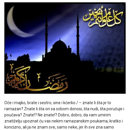
Oče i majko, brate i sestro, sine i kćerko / – znate li šta je to
ramazan? Znate li šta on sa sobom donosi, šta nudi, šta poručuje i
poučava? Znate!? Ne znate!? Dobro, dobro, da vam umirim
znatiželju upoznat ću vas nekim ramazanskim poukama, kratko i
koncizno, ali ja ne znam sve, samo neke, jer ih sve zna samo