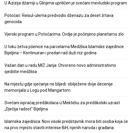
U Azizija džamiji u Glinjima upriličen je svečani mevludski program
Potočari: Reisul-ulema predvodio dženazu za deset žrtava
genocida
Vjerski program u Potočarima: Ovdje je počinjeno planetarno zlo
U toku žetva pšenice na parcelama Medžlisa Islamske zajednice
Bijeljina – Kontinuiran i predan rad duži niz godina
Važan dan u radu MIZ Janja: Otvoreno novo administrativno
sjedište medžlisa
Na mjestu gdje sjećanje ne blijedi: obilježene dvije decenije
memorijala u Logu pod Mangartom
Svečani ispraćaj predškolaca u Mektebu za predškolski uzrast
„Dječija radost“ Bijeljina
Islamska zajednica: Novi visoki predstavnik mora biti osoba koja će
na prvo mjesto staviti interese BiH, njenih naroda i građana