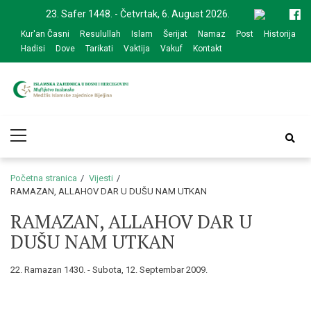
Skip
Skip
23. Safer 1448. - Četvrtak, 6. August 2026.
to
to
Kur'an Časni
Resulullah
Islam
Šerijat
Namaz
Post
Historija
navigation
content
Hadisi
Dove
Tarikati
Vaktija
Vakuf
Kontakt
Medžlis Islamske
Službena web prezentacija
Primary
zajednice Bijeljina
Menu
Početna stranica
Vijesti
RAMAZAN, ALLAHOV DAR U DUŠU NAM UTKAN
RAMAZAN, ALLAHOV DAR U
DUŠU NAM UTKAN
22. Ramazan 1430. - Subota, 12. Septembar 2009.