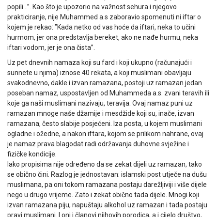
popili…”. Kao što je upozorio na važnost sehura i njegovo
prakticiranje, nije Muhammed a.s zaboravio spomenuti ni iftar o
kojem je rekao: ”Kada netko od vas hoće da iftari, neka to učini
hurmom, jer ona predstavlja bereket, ako ne nađe hurmu, neka
iftari vodom, jer je ona čista”.
Uz pet dnevnih namaza koji su fard i koji ukupno (računajući i
sunnete u njima) iznose 40 rekata, a koji muslimani obavljaju
svakodnevno, dakle i izvan ramazana, postoji uz ramazan jedan
poseban namaz, uspostavljen od Muhammeda a.s. zvani teravih ili
koje ga naši muslimani nazivaju, teravija. Ovaj namaz puni uz
ramazan mnoge naše džamije i mesdžide koji su, inače, izvan
ramazana, često slabije posjećeni. Iza posta, u kojem muslimani
ogladne i ožedne, a nakon iftara, kojom se prilikom nahrane, ovaj
je namaz prava blagodat radi održavanja duhovne svježine i
fizičke kondicije.
Iako propisima nije određeno da se zekat dijeli uz ramazan, tako
se obično čini. Razlog je jednostavan: islamski post utječe na dušu
muslimana, pa oni tokom ramazana postaju darežljiviji i više dijele
nego u drugo vrijeme. Zato i zekat obično tada dijele. Mnogi koji
izvan ramazana piju, napuštaju alkohol uz ramazan i tada postaju
pravi muslimani. I oni i članovi njihovih porodica, a i cijelo društvo,