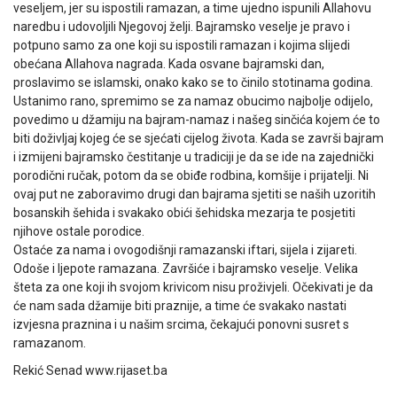
veseljem, jer su ispostili ramazan, a time ujedno ispunili Allahovu
naredbu i udovoljili Njegovoj želji. Bajramsko veselje je pravo i
potpuno samo za one koji su ispostili ramazan i kojima slijedi
obećana Allahova nagrada. Kada osvane bajramski dan,
proslavimo se islamski, onako kako se to činilo stotinama godina.
Ustanimo rano, spremimo se za namaz obucimo najbolje odijelo,
povedimo u džamiju na bajram-namaz i našeg sinčića kojem će to
biti doživljaj kojeg će se sjećati cijelog života. Kada se završi bajram
i izmijeni bajramsko čestitanje u tradiciji je da se ide na zajednički
porodični ručak, potom da se obiđe rodbina, komšije i prijatelji. Ni
ovaj put ne zaboravimo drugi dan bajrama sjetiti se naših uzoritih
bosanskih šehida i svakako obići šehidska mezarja te posjetiti
njihove ostale porodice.
Ostaće za nama i ovogodišnji ramazanski iftari, sijela i zijareti.
Odoše i ljepote ramazana. Završiće i bajramsko veselje. Velika
šteta za one koji ih svojom krivicom nisu proživjeli. Očekivati je da
će nam sada džamije biti praznije, a time će svakako nastati
izvjesna praznina i u našim srcima, čekajući ponovni susret s
ramazanom.
Rekić Senad www.rijaset.ba