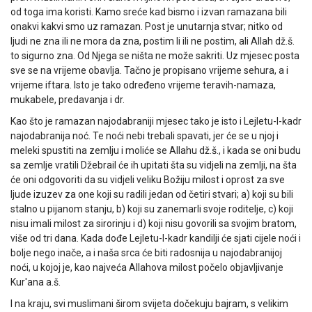
od toga ima koristi. Kamo sreće kad bismo i izvan ramazana bili
onakvi kakvi smo uz ramazan. Post je unutarnja stvar; nitko od
ljudi ne zna ili ne mora da zna, postim li ili ne postim, ali Allah dž.š.
to sigurno zna. Od Njega se ništa ne može sakriti. Uz mjesec posta
sve se na vrijeme obavlja. Tačno je propisano vrijeme sehura, a i
vrijeme iftara. Isto je tako određeno vrijeme teravih-namaza,
mukabele, predavanja i dr.
Kao što je ramazan najodabraniji mjesec tako je isto i Lejletu-l-kadr
najodabranija noć. Te noći nebi trebali spavati, jer će se u njoj i
meleki spustiti na zemlju i moliće se Allahu dž.š., i kada se oni budu
sa zemlje vratili Džebrail će ih upitati šta su vidjeli na zemlji, na šta
će oni odgovoriti da su vidjeli veliku Božiju milost i oprost za sve
ljude izuzev za one koji su radili jedan od četiri stvari; a) koji su bili
stalno u pijanom stanju, b) koji su zanemarli svoje roditelje, c) koji
nisu imali milost za sirorinju i d) koji nisu govorili sa svojim bratom,
više od tri dana. Kada dođe Lejletu-l-kadr kandilji će sjati cijele noći i
bolje nego inače, a i naša srca će biti radosnija u najodabranijoj
noći, u kojoj je, kao najveća Allahova milost počelo objavljivanje
Kur'ana a.š.
I na kraju, svi muslimani širom svijeta dočekuju bajram, s velikim