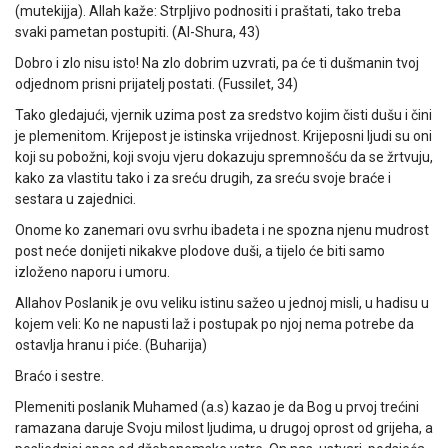
(mutekijja). Allah kaže: Strpljivo podnositi i praštati, tako treba
svaki pametan postupiti. (Al-Shura, 43)
Dobro i zlo nisu isto! Na zlo dobrim uzvrati, pa će ti dušmanin tvoj
odjednom prisni prijatelj postati. (Fussilet, 34)
Tako gledajući, vjernik uzima post za sredstvo kojim čisti dušu i čini
je plemenitom. Krijepost je istinska vrijednost. Krijeposni ljudi su oni
koji su pobožni, koji svoju vjeru dokazuju spremnošću da se žrtvuju,
kako za vlastitu tako i za sreću drugih, za sreću svoje braće i
sestara u zajednici.
Onome ko zanemari ovu svrhu ibadeta i ne spozna njenu mudrost
post neće donijeti nikakve plodove duši, a tijelo će biti samo
izloženo naporu i umoru.
Allahov Poslanik je ovu veliku istinu sažeo u jednoj misli, u hadisu u
kojem veli: Ko ne napusti laž i postupak po njoj nema potrebe da
ostavlja hranu i piće. (Buharija)
Braćo i sestre.
Plemeniti poslanik Muhamed (a.s) kazao je da Bog u prvoj trećini
ramazana daruje Svoju milost ljudima, u drugoj oprost od grijeha, a