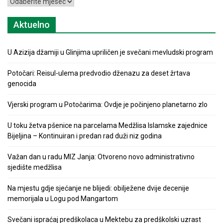
Arhiva
Aktuelno
U Azizija džamiji u Glinjima upriličen je svečani mevludski program
Potočari: Reisul-ulema predvodio dženazu za deset žrtava
genocida
Vjerski program u Potočarima: Ovdje je počinjeno planetarno zlo
U toku žetva pšenice na parcelama Medžlisa Islamske zajednice
Bijeljina – Kontinuiran i predan rad duži niz godina
Važan dan u radu MIZ Janja: Otvoreno novo administrativno
sjedište medžlisa
Na mjestu gdje sjećanje ne blijedi: obilježene dvije decenije
memorijala u Logu pod Mangartom
Svečani ispraćaj predškolaca u Mektebu za predškolski uzrast