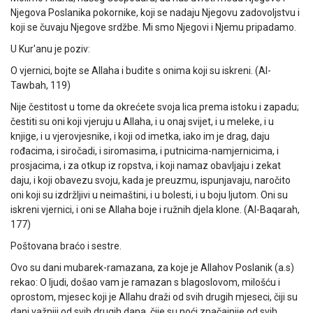
Njegova Poslanika pokornike, koji se nadaju Njegovu zadovoljstvu i
koji se čuvaju Njegove srdžbe. Mi smo Njegovi i Njemu pripadamo.
U Kur'anu je poziv:
O vjernici, bojte se Allaha i budite s onima koji su iskreni. (Al-
Tawbah, 119)
Nije čestitost u tome da okrećete svoja lica prema istoku i zapadu;
čestiti su oni koji vjeruju u Allaha, i u onaj svijet, i u meleke, i u
knjige, i u vjerovjesnike, i koji od imetka, iako im je drag, daju
rođacima, i siročadi, i siromasima, i putnicima-namjernicima, i
prosjacima, i za otkup iz ropstva, i koji namaz obavljaju i zekat
daju, i koji obavezu svoju, kada je preuzmu, ispunjavaju, naročito
oni koji su izdržljivi u neimaštini, i u bolesti, i u boju ljutom. Oni su
iskreni vjernici, i oni se Allaha boje i ružnih djela klone. (Al-Baqarah,
177)
Poštovana braćo i sestre.
Ovo su dani mubarek-ramazana, za koje je Allahov Poslanik (a.s)
rekao: O ljudi, došao vam je ramazan s blagoslovom, milošću i
oprostom, mjesec koji je Allahu draži od svih drugih mjeseci, čiji su
dani važniji od svih drugih dana, čije su noći značajnije od svih