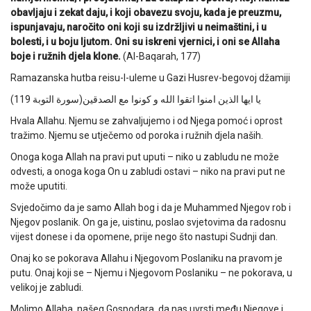
obavljaju i zekat daju, i koji obavezu svoju, kada je preuzmu,
ispunjavaju, naročito oni koji su izdržljivi u neimaštini, i u
bolesti, i u boju ljutom. Oni su iskreni vjernici, i oni se Allaha
boje i ružnih djela klone.
(Al-Baqarah, 177)
Ramazanska hutba reisu-l-uleme u Gazi Husrev-begovoj džamiji
يا ايها الذين امنوا اتقوا الله و كونوا مع الصدقين(سورة التوبة 119)
Hvala Allahu. Njemu se zahvaljujemo i od Njega pomoć i oprost
tražimo. Njemu se utječemo od poroka i ružnih djela naših.
Onoga koga Allah na pravi put uputi – niko u zabludu ne može
odvesti, a onoga koga On u zabludi ostavi – niko na pravi put ne
može uputiti.
Svjedočimo da je samo Allah bog i da je Muhammed Njegov rob i
Njegov poslanik. On ga je, uistinu, poslao svjetovima da radosnu
vijest donese i da opomene, prije nego što nastupi Sudnji dan.
Onaj ko se pokorava Allahu i Njegovom Poslaniku na pravom je
putu. Onaj koji se – Njemu i Njegovom Poslaniku – ne pokorava, u
velikoj je zabludi.
Molimo Allaha, našeg Gospodara, da nas uvrsti među Njegove i