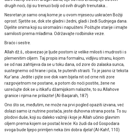
drugih noći, čiji su trenuci bolji od svih drugih trenutaka…
Nesretan je samo onaj kome je u ovom mjesecu uskraćen Božiji
oprost. Sjetite se, dok ste gladni i žedni, gladi i žeđi Sudnjega dana.
Dijelite onima koji su siromašni i napušteni. Poštujte starije i imajte
samilosti prema mlađima. Održavajte rodbinske veze.
Braćo i sestre.
Allah dž.š., obavezao je ljude postom iz velike milosti i mudrosti i s
plemenitim ciljem. Taj propis ima formalnu, vidljivu stranu, kojom
se od nas zahtijeva da se u toku dana, od zore do zalaska sunca,
sustegnemo od hrane i pića, te putenih strasti. To je jasno iz teksta
Kur'ana: Jedite i pijte sve dok vam bijela nit od crne niti zore
razgovjetnom ne postane, a potom do noći postite, žene ne
usrećujte dok se u itikafu džamijskom nalazite, to su Allahove
granice i njima ne prilazite! (Al-Baqarah, 187)
Ono što se, međutim, ne može na prvi pogled opaziti izvana, već
dolazi samo iz nutrine postača, jeste duhovna strana posta. To su
plodovi duše, koji su daleko važniji i koje je Allah učinio glavnim
ciljem prema kojem se postač kreće: Ko žudi da od Gospodara
svoga bude lijepo primljen neka čini dobra djela! (Al-Kahf, 110)