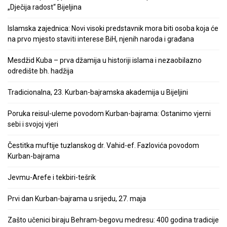
„Dječija radost“ Bijeljina
Islamska zajednica: Novi visoki predstavnik mora biti osoba koja će
na prvo mjesto staviti interese BiH, njenih naroda i građana
Mesdžid Kuba – prva džamija u historiji islama i nezaobilazno
odredište bh. hadžija
Tradicionalna, 23. Kurban-bajramska akademija u Bijeljini
Poruka reisul-uleme povodom Kurban-bajrama: Ostanimo vjerni
sebi i svojoj vjeri
Čestitka muftije tuzlanskog dr. Vahid-ef. Fazlovića povodom
Kurban-bajrama
Jevmu-Arefe i tekbiri-tešrik
Prvi dan Kurban-bajrama u srijedu, 27. maja
Zašto učenici biraju Behram-begovu medresu: 400 godina tradicije