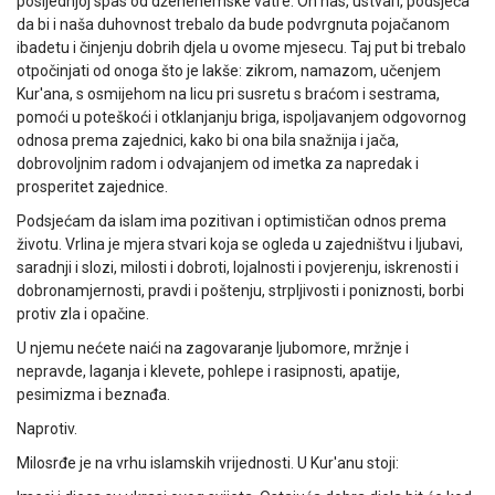
posljednjoj spas od džehenemske vatre. On nas, ustvari, podsjeća
da bi i naša duhovnost trebalo da bude podvrgnuta pojačanom
ibadetu i činjenju dobrih djela u ovome mjesecu. Taj put bi trebalo
otpočinjati od onoga što je lakše: zikrom, namazom, učenjem
Kur'ana, s osmijehom na licu pri susretu s braćom i sestrama,
pomoći u poteškoći i otklanjanju briga, ispoljavanjem odgovornog
odnosa prema zajednici, kako bi ona bila snažnija i jača,
dobrovoljnim radom i odvajanjem od imetka za napredak i
prosperitet zajednice.
Podsjećam da islam ima pozitivan i optimističan odnos prema
životu. Vrlina je mjera stvari koja se ogleda u zajedništvu i ljubavi,
saradnji i slozi, milosti i dobroti, lojalnosti i povjerenju, iskrenosti i
dobronamjernosti, pravdi i poštenju, strpljivosti i poniznosti, borbi
protiv zla i opačine.
U njemu nećete naići na zagovaranje ljubomore, mržnje i
nepravde, laganja i klevete, pohlepe i rasipnosti, apatije,
pesimizma i beznađa.
Naprotiv.
Milosrđe je na vrhu islamskih vrijednosti. U Kur'anu stoji: