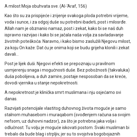
A milost Moja obuhvata sve. (Al-‘Araf, 156)
Kao što su za prispijeće i zrijenje svakoga ploda potrebni vrijeme,
voda i sunce, i za odgoj duše su potrebni ibadeti, post i milosrđe.
Allah nam je obznanio namaz, post i zekat, kako bi se naš duh
ispravno razvijao i kako bi se jačala naša volja za savladavanje
životnih poteškoća. Naravno, i kako bismo zaslužili Njegovu milost,
za koju On kaže: Dat ću je onima koji se budu grijeha klonili i zekat
davali…
Post je lijek duši. Njegovi efekti se prepoznaju u pravilnom
usmjerenju snaga i mogućnosti duše. Bez pobožnosti (takvaluka)
duša pobolijeva, a duh zamire, postaje nesposoban da se kreće,
dovodi vjernika u stanje nepokretnosti.
A nepokretnost je klinička smrt muslimana i nju osjećamo svi
danas.
Razvijati potencijale vlastitog duhovnog života moguće je samo
stalnom muhasebom i muraqabom (svođenjem računa sa svojim
nefsom, uz duhovni nadzor), za što je potrebna jaka volja i
odlučnost. Tu volju je moguće iskovati postom. Svaki musliman bi
trebalo da bude blag i strpljiv, jer su to svojstva bogobojaznih