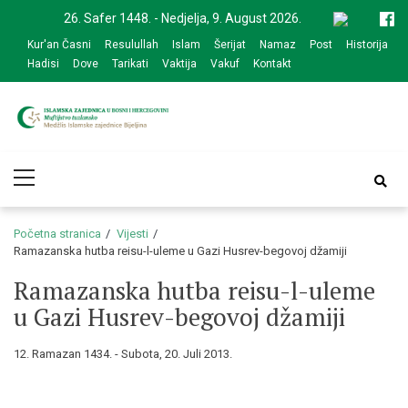
Skip
Skip
26. Safer 1448. - Nedjelja, 9. August 2026.
to
to
Kur'an Časni
Resulullah
Islam
Šerijat
Namaz
Post
Historija
navigation
content
Hadisi
Dove
Tarikati
Vaktija
Vakuf
Kontakt
Medžlis Islamske
Službena web prezentacija
Primary
zajednice Bijeljina
Menu
Početna stranica
Vijesti
Ramazanska hutba reisu-l-uleme u Gazi Husrev-begovoj džamiji
Ramazanska hutba reisu-l-uleme
u Gazi Husrev-begovoj džamiji
12. Ramazan 1434. - Subota, 20. Juli 2013.