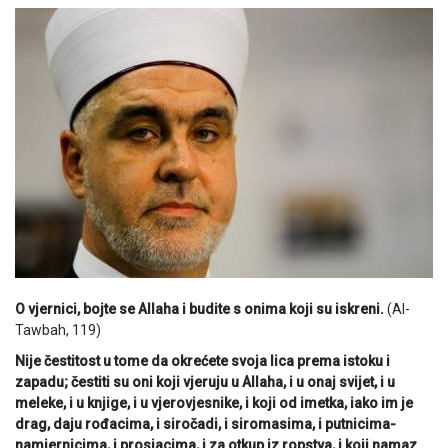
O vjernici, bojte se Allaha i budite s onima koji su iskreni.
(Al-
Tawbah, 119)
Nije čestitost u tome da okrećete svoja lica prema istoku i
zapadu; čestiti su oni koji vjeruju u Allaha, i u onaj svijet, i u
meleke, i u knjige, i u vjerovjesnike, i koji od imetka, iako im je
drag, daju rođacima, i siročadi, i siromasima, i putnicima-
namjernicima, i prosjacima, i za otkup iz ropstva, i koji namaz