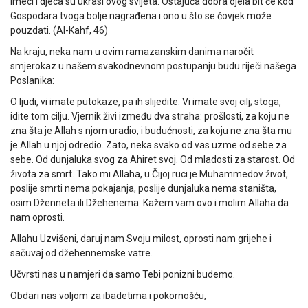
Imeci i djeca su ukrasi ovog svijeta. Ostajuća dobra djela bit će kod
Gospodara tvoga bolje nagrađena i ono u što se čovjek može
pouzdati. (Al-Kahf, 46)
Na kraju, neka nam u ovim ramazanskim danima naročit
smjerokaz u našem svakodnevnom postupanju budu riječi našega
Poslanika:
O ljudi, vi imate putokaze, pa ih slijedite. Vi imate svoj cilj; stoga,
idite tom cilju. Vjernik živi između dva straha: prošlosti, za koju ne
zna šta je Allah s njom uradio, i budućnosti, za koju ne zna šta mu
je Allah u njoj odredio. Zato, neka svako od vas uzme od sebe za
sebe. Od dunjaluka svog za Ahiret svoj. Od mladosti za starost. Od
života za smrt. Tako mi Allaha, u Čijoj ruci je Muhammedov život,
poslije smrti nema pokajanja, poslije dunjaluka nema staništa,
osim Dženneta ili Džehenema. Kažem vam ovo i molim Allaha da
nam oprosti.
Allahu Uzvišeni, daruj nam Svoju milost, oprosti nam grijehe i
sačuvaj od džehennemske vatre.
Učvrsti nas u namjeri da samo Tebi ponizni budemo.
Obdari nas voljom za ibadetima i pokornošću,