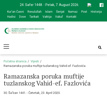
Skip
Skip
24. Safer 1448. - Petak, 7. August 2026.
to
to
Kur'an Časni
Resulullah
Islam
Šerijat
Namaz
Post
Historija
navigation
content
Hadisi
Dove
Tarikati
Vaktija
Vakuf
Kontakt
Medžlis Islamske
Službena web prezentacija
Primary
zajednice Bijeljina
Menu
Početna stranica
Vijesti
Ramazanska poruka muftije tuzlanskog Vahid-ef. Fazlovića
Ramazanska poruka muftije
tuzlanskog Vahid-ef. Fazlovića
30. Ša'ban 1441. - Četvrtak, 23. April 2020.