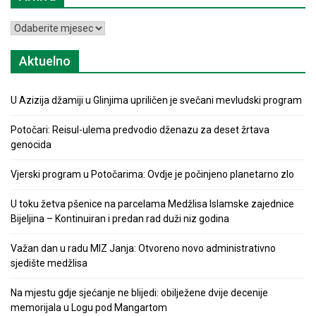
Arhiva
Aktuelno
U Azizija džamiji u Glinjima upriličen je svečani mevludski program
Potočari: Reisul-ulema predvodio dženazu za deset žrtava
genocida
Vjerski program u Potočarima: Ovdje je počinjeno planetarno zlo
U toku žetva pšenice na parcelama Medžlisa Islamske zajednice
Bijeljina – Kontinuiran i predan rad duži niz godina
Važan dan u radu MIZ Janja: Otvoreno novo administrativno
sjedište medžlisa
Na mjestu gdje sjećanje ne blijedi: obilježene dvije decenije
memorijala u Logu pod Mangartom