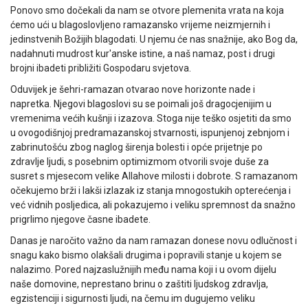
Ponovo smo dočekali da nam se otvore plemenita vrata na koja
ćemo ući u blagoslovljeno ramazansko vrijeme neizmjernih i
jedinstvenih Božijih blagodati. U njemu će nas snažnije, ako Bog da,
nadahnuti mudrost kur'anske istine, a naš namaz, post i drugi
brojni ibadeti približiti Gospodaru svjetova.
Oduvijek je šehri-ramazan otvarao nove horizonte nade i
napretka. Njegovi blagoslovi su se poimali još dragocjenijim u
vremenima većih kušnji i izazova. Stoga nije teško osjetiti da smo
u ovogodišnjoj predramazanskoj stvarnosti, ispunjenoj zebnjom i
zabrinutošću zbog naglog širenja bolesti i opće prijetnje po
zdravlje ljudi, s posebnim optimizmom otvorili svoje duše za
susret s mjesecom velike Allahove milosti i dobrote. S ramazanom
očekujemo brži i lakši izlazak iz stanja mnogostukih opterećenja i
već vidnih posljedica, ali pokazujemo i veliku spremnost da snažno
prigrlimo njegove časne ibadete.
Danas je naročito važno da nam ramazan donese novu odlučnost i
snagu kako bismo olakšali drugima i popravili stanje u kojem se
nalazimo. Pored najzaslužnijih među nama koji i u ovom dijelu
naše domovine, neprestano brinu o zaštiti ljudskog zdravlja,
egzistenciji i sigurnosti ljudi, na čemu im dugujemo veliku