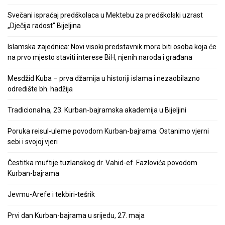
Svečani ispraćaj predškolaca u Mektebu za predškolski uzrast
„Dječija radost“ Bijeljina
Islamska zajednica: Novi visoki predstavnik mora biti osoba koja će
na prvo mjesto staviti interese BiH, njenih naroda i građana
Mesdžid Kuba – prva džamija u historiji islama i nezaobilazno
odredište bh. hadžija
Tradicionalna, 23. Kurban-bajramska akademija u Bijeljini
Poruka reisul-uleme povodom Kurban-bajrama: Ostanimo vjerni
sebi i svojoj vjeri
Čestitka muftije tuzlanskog dr. Vahid-ef. Fazlovića povodom
Kurban-bajrama
Jevmu-Arefe i tekbiri-tešrik
Prvi dan Kurban-bajrama u srijedu, 27. maja