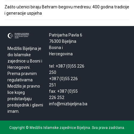
Zašto učenici biraju Behram-begovu medresu: 400 godina tradicije
i generacije uspjeha
Patrijarha Pavla 6
76300 Bijeljina
Bosna i
Medžlis Bijeljina je
Hercegovina
dio Islamske
zajednice u Bosni i
tel: +387 (0)55 226
Hercegovini.
250
Prema pravnim
+387 (0)55 226
regulativama
251
Medžlis je pravno
fax: +387 (0)55
lice kojeg
226 252
predstavljaju
info@mizbijeljina.ba
predsjednik i glavni
imam.
Copyright © Medžlis Islamske zajednice Bijeljina. Sva prava zadržana.