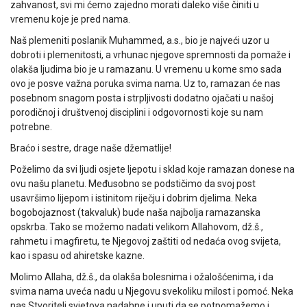
zahvanost, svi mi ćemo zajedno morati daleko više činiti u
vremenu koje je pred nama.
Naš plemeniti poslanik Muhammed, a.s., bio je najveći uzor u
dobroti i plemenitosti, a vrhunac njegove spremnosti da pomaže i
olakša ljudima bio je u ramazanu. U vremenu u kome smo sada
ovo je posve važna poruka svima nama. Uz to, ramazan će nas
posebnom snagom posta i strpljivosti dodatno ojačati u našoj
porodičnoj i društvenoj disciplini i odgovornosti koje su nam
potrebne.
Braćo i sestre, drage naše džematlije!
Poželimo da svi ljudi osjete ljepotu i sklad koje ramazan donese na
ovu našu planetu. Međusobno se podstičimo da svoj post
usavršimo lijepom i istinitom riječju i dobrim djelima. Neka
bogobojaznost (takvaluk) bude naša najbolja ramazanska
opskrba. Tako se možemo nadati velikom Allahovom, dž.š.,
rahmetu i magfiretu, te Njegovoj zaštiti od nedaća ovog svijeta,
kao i spasu od ahiretske kazne.
Molimo Allaha, dž.š., da olakša bolesnima i ožalošćenima, i da
svima nama uveća nadu u Njegovu svekoliku milost i pomoć. Neka
nas Stvoritelj svjetova nadahne i uputi da se potpomažemo i