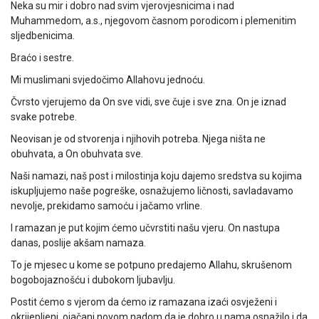
Neka su mir i dobro nad svim vjerovjesnicima i nad
Muhammedom, a.s., njegovom časnom porodicom i plemenitim
sljedbenicima.
Braćo i sestre.
Mi muslimani svjedočimo Allahovu jednoću.
Čvrsto vjerujemo da On sve vidi, sve čuje i sve zna. On je iznad
svake potrebe.
Neovisan je od stvorenja i njihovih potreba. Njega ništa ne
obuhvata, a On obuhvata sve.
Naši namazi, naš post i milostinja koju dajemo sredstva su kojima
iskupljujemo naše pogreške, osnažujemo ličnosti, savladavamo
nevolje, prekidamo samoću i jačamo vrline.
I ramazan je put kojim ćemo učvrstiti našu vjeru. On nastupa
danas, poslije akšam namaza.
To je mjesec u kome se potpuno predajemo Allahu, skrušenom
bogobojaznošću i dubokom ljubavlju.
Postit ćemo s vjerom da ćemo iz ramazana izaći osvježeni i
okrijepljeni, ojačani novom nadom da je dobro u nama osnažilo i da