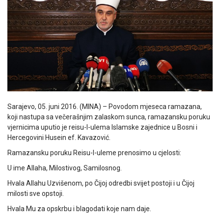
Sarajevo, 05. juni 2016. (MINA) – Povodom mjeseca ramazana,
koji nastupa sa večerašnjim zalaskom sunca, ramazansku poruku
vjernicima uputio je reisu-l-ulema Islamske zajednice u Bosni i
Hercegovini Husein ef. Kavazović.
Ramazansku poruku Reisu-l-uleme prenosimo u cjelosti:
U ime Allaha, Milostivog, Samilosnog.
Hvala Allahu Uzvišenom, po Čijoj odredbi svijet postoji i u Čijoj
milosti sve opstoji.
Hvala Mu za opskrbu i blagodati koje nam daje.