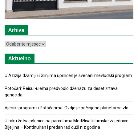
Arhiva
Arhiva
Aktuelno
U Azizija džamiji u Glinjima upriličen je svečani mevludski program
Potočari: Reisul-ulema predvodio dženazu za deset žrtava
genocida
Vjerski program u Potočarima: Ovdje je počinjeno planetarno zlo
U toku žetva pšenice na parcelama Medžlisa Islamske zajednice
Bijeljina – Kontinuiran i predan rad duži niz godina