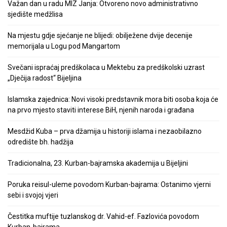
Važan dan u radu MIZ Janja: Otvoreno novo administrativno
sjedište medžlisa
Na mjestu gdje sjećanje ne blijedi: obilježene dvije decenije
memorijala u Logu pod Mangartom
Svečani ispraćaj predškolaca u Mektebu za predškolski uzrast
„Dječija radost“ Bijeljina
Islamska zajednica: Novi visoki predstavnik mora biti osoba koja će
na prvo mjesto staviti interese BiH, njenih naroda i građana
Mesdžid Kuba – prva džamija u historiji islama i nezaobilazno
odredište bh. hadžija
Tradicionalna, 23. Kurban-bajramska akademija u Bijeljini
Poruka reisul-uleme povodom Kurban-bajrama: Ostanimo vjerni
sebi i svojoj vjeri
Čestitka muftije tuzlanskog dr. Vahid-ef. Fazlovića povodom