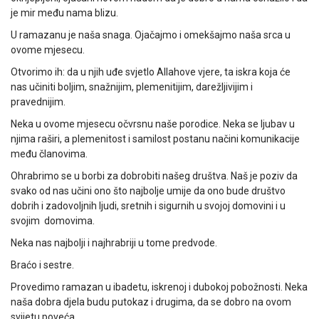
je mir među nama blizu.
U ramazanu je naša snaga. Ojačajmo i omekšajmo naša srca u
ovome mjesecu.
Otvorimo ih: da u njih uđe svjetlo Allahove vjere, ta iskra koja će
nas učiniti boljim, snažnijim, plemenitijim, darežljivijim i
pravednijim.
Neka u ovome mjesecu očvrsnu naše porodice. Neka se ljubav u
njima raširi, a plemenitost i samilost postanu načini komunikacije
među članovima.
Ohrabrimo se u borbi za dobrobiti našeg društva. Naš je poziv da
svako od nas učini ono što najbolje umije da ono bude društvo
dobrih i zadovoljnih ljudi, sretnih i sigurnih u svojoj domovini i u
svojim domovima.
Neka nas najbolji i najhrabriji u tome predvode.
Braćo i sestre.
Provedimo ramazan u ibadetu, iskrenoj i dubokoj pobožnosti. Neka
naša dobra djela budu putokaz i drugima, da se dobro na ovom
svijetu poveća.