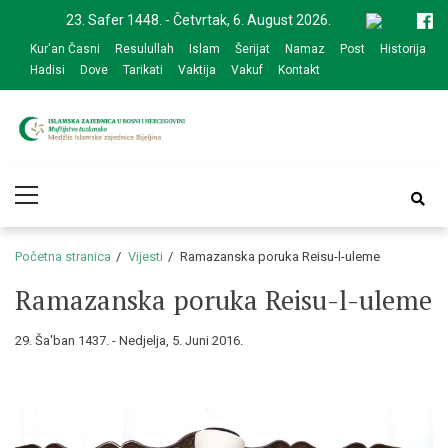
Skip
Skip
23. Safer 1448. - Četvrtak, 6. August 2026.
to
to
Kur'an Časni
Resulullah
Islam
Šerijat
Namaz
Post
Historija
navigation
content
Hadisi
Dove
Tarikati
Vaktija
Vakuf
Kontakt
Medžlis Islamske
Službena web prezentacija
Primary
zajednice Bijeljina
Menu
Početna stranica
Vijesti
Ramazanska poruka Reisu-l-uleme
Ramazanska poruka Reisu-l-uleme
29. Ša'ban 1437. - Nedjelja, 5. Juni 2016.