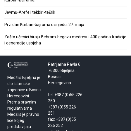
Kurban-bajrama
Jevmu-Arefe i tekbiri-tešrik
Prvi dan Kurban-bajrama u srijedu, 27. maja
Zašto učenici biraju Behram-begovu medresu: 400 godina tradicije
i generacije uspjeha
Patrijarha Pavla 6
76300 Bijeljina
Bosna i
Medžlis Bijeljina je
Hercegovina
dio Islamske
zajednice u Bosni i
tel: +387 (0)55 226
Hercegovini.
250
Prema pravnim
+387 (0)55 226
regulativama
251
Medžlis je pravno
fax: +387 (0)55
lice kojeg
226 252
predstavljaju