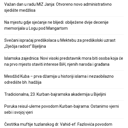
Važan dan u radu MIZ Janja: Otvoreno novo administrativno
sjedište medžlisa
Na mjestu gdje sjećanje ne blijedi: obilježene dvije decenije
memorijala u Logu pod Mangartom
Svečani ispraćaj predškolaca u Mektebu za predškolski uzrast
„Dječija radost“ Bijeljina
Islamska zajednica: Novi visoki predstavnik mora biti osoba koja će
na prvo mjesto staviti interese BiH, njenih naroda i građana
Mesdžid Kuba – prva džamija u historiji islama i nezaobilazno
odredište bh. hadžija
Tradicionalna, 23. Kurban-bajramska akademija u Bijeljini
Poruka reisul-uleme povodom Kurban-bajrama: Ostanimo vjerni
sebi i svojoj vjeri
Čestitka muftije tuzlanskog dr. Vahid-ef. Fazlovića povodom