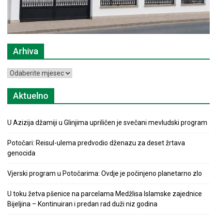
Arhiva
Arhiva
Aktuelno
U Azizija džamiji u Glinjima upriličen je svečani mevludski program
Potočari: Reisul-ulema predvodio dženazu za deset žrtava
genocida
Vjerski program u Potočarima: Ovdje je počinjeno planetarno zlo
U toku žetva pšenice na parcelama Medžlisa Islamske zajednice
Bijeljina – Kontinuiran i predan rad duži niz godina