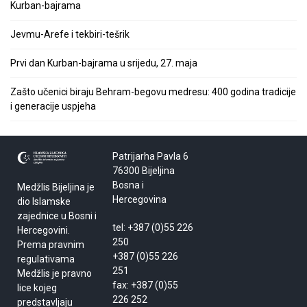
Kurban-bajrama
Jevmu-Arefe i tekbiri-tešrik
Prvi dan Kurban-bajrama u srijedu, 27. maja
Zašto učenici biraju Behram-begovu medresu: 400 godina tradicije
i generacije uspjeha
Patrijarha Pavla 6
76300 Bijeljina
Bosna i
Medžlis Bijeljina je
Hercegovina
dio Islamske
zajednice u Bosni i
tel: +387 (0)55 226
Hercegovini.
250
Prema pravnim
+387 (0)55 226
regulativama
251
Medžlis je pravno
fax: +387 (0)55
lice kojeg
226 252
predstavljaju