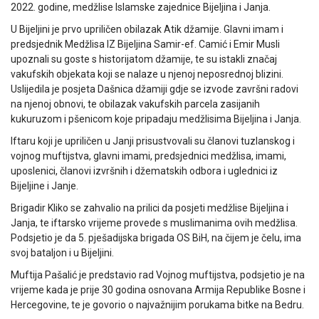
2022. godine, medžlise Islamske zajednice Bijeljina i Janja.
U Bijeljini je prvo upriličen obilazak Atik džamije. Glavni imam i
predsjednik Medžlisa IZ Bijeljina Samir-ef. Camić i Emir Musli
upoznali su goste s historijatom džamije, te su istakli značaj
vakufskih objekata koji se nalaze u njenoj neposrednoj blizini.
Uslijedila je posjeta Dašnica džamiji gdje se izvode završni radovi
na njenoj obnovi, te obilazak vakufskih parcela zasijanih
kukuruzom i pšenicom koje pripadaju medžlisima Bijeljina i Janja.
Iftaru koji je upriličen u Janji prisustvovali su članovi tuzlanskog i
vojnog muftijstva, glavni imami, predsjednici medžlisa, imami,
uposlenici, članovi izvršnih i džematskih odbora i uglednici iz
Bijeljine i Janje.
Brigadir Kliko se zahvalio na prilici da posjeti medžlise Bijeljina i
Janja, te iftarsko vrijeme provede s muslimanima ovih medžlisa.
Podsjetio je da 5. pješadijska brigada OS BiH, na čijem je čelu, ima
svoj bataljon i u Bijeljini.
Muftija Pašalić je predstavio rad Vojnog muftijstva, podsjetio je na
vrijeme kada je prije 30 godina osnovana Armija Republike Bosne i
Hercegovine, te je govorio o najvažnijim porukama bitke na Bedru.