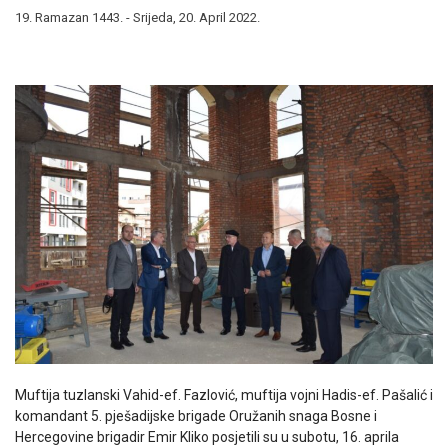
19. Ramazan 1443. - Srijeda, 20. April 2022.
Muftija tuzlanski Vahid-ef. Fazlović, muftija vojni Hadis-ef. Pašalić i
komandant 5. pješadijske brigade Oružanih snaga Bosne i
Hercegovine brigadir Emir Kliko posjetili su u subotu, 16. aprila