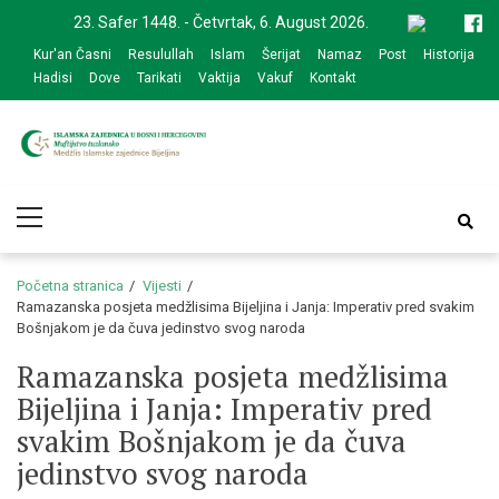
Skip
Skip
23. Safer 1448. - Četvrtak, 6. August 2026.
to
to
Kur'an Časni
Resulullah
Islam
Šerijat
Namaz
Post
Historija
navigation
content
Hadisi
Dove
Tarikati
Vaktija
Vakuf
Kontakt
Medžlis Islamske
Službena web prezentacija
Primary
zajednice Bijeljina
Menu
Početna stranica
Vijesti
Ramazanska posjeta medžlisima Bijeljina i Janja: Imperativ pred svakim
Bošnjakom je da čuva jedinstvo svog naroda
Ramazanska posjeta medžlisima
Bijeljina i Janja: Imperativ pred
svakim Bošnjakom je da čuva
jedinstvo svog naroda