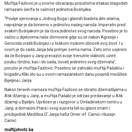
Muftija Fazlović je u svome obraćanju prisutnima istakao blagodati
ramazani-šerifa te važnost jedinstva Bošnjaka.
“Poslije vjerovanja u Jednog Boga i glavnih ibadeta dini-islama,
najvažnije je da brinemo o jedinstvu našeg naroda. Imperativ pred
svakim Bošnjakom je da čuva jedinstvo svog naroda. Posebno je to
važno u dijelovima naše domovine gdje su se nakon Agresije i
Genocida vratili Bošnjaci i s teškom mukom obnovili svoj život. I u
ovom je do sada Janja bila primjer svima nama. Zato smo uvjereni
da će Bošnjaci u Janji prevazići svoje trenutne slabosti, uzeti
pouku i brižno, kao i do sada, čuvati jedinstvo svog džemata”,
poručio je muftija Fazlović. Posebno se zahvalio muftiji Pašaliću i
brigadiru Kliki što su u ovom ramazanskom danu posjetili medžlise
Bijeljina i Janja.
Nakon teravih-namaza muftija Fazlović se obratio džematlijama u
Atik džamiji u Janji, a muftija Pašalić je održao predavanje u Atik
džamiji u Bijeljini. Upriličen je i razgovor u Omladinskom centru u
Janji, a domaćini iftara i ovog susreta bili su glavni imam i
predsjednik Medžlisa IZ Janja hafiz Omer-ef. Camić i Husejn
Camić.
muftijstvotz.ba