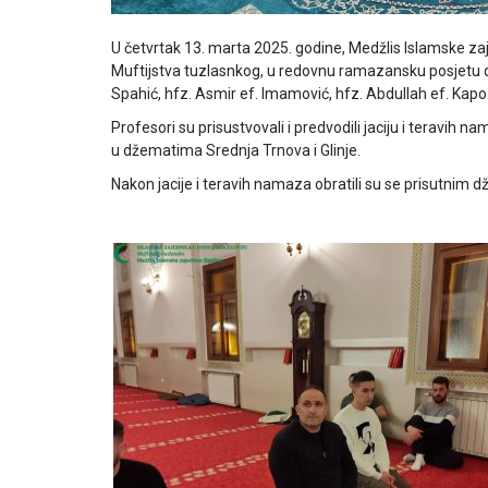
U četvrtak 13. marta 2025. godine, Medžlis Islamske zaj
Muftijstva tuzlasnkog, u redovnu ramazansku posjetu d
Spahić, hfz. Asmir ef. Imamović, hfz. Abdullah ef. Kapo i
Profesori su prisustvovali i predvodili jaciju i teravih
u džematima Srednja Trnova i Glinje.
Nakon jacije i teravih namaza obratili su se prisutnim