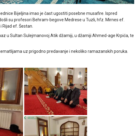
ednice Bijeljina imao je čast ugostiti posebne musafire. Ispred
ošli su profesori Behram-begove Medrese u Tuzli, hfz. Mirnes ef.
 Rijad ef. Šestan.
 namaz u Sultan Sulejmanovoj Atik džamiji, u džamiji Ahmed-age Krpića, te
 džematlijama uz prigodno predavanje i nekoliko ramazanskih poruka.