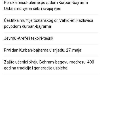
Poruka reisul-uleme povodom Kurban-bajrama:
Ostanimo vjerni sebi i svojoj vjeri
Čestitka muftije tuzlanskog dr. Vahid-ef. Fazlovića
povodom Kurban-bajrama
Jevmu-Arefe i tekbiri-tešrik
Prvi dan Kurban-bajrama u srijedu, 27. maja
Zašto učenici biraju Behram-begovu medresu: 400
godina tradicije i generacije uspjeha