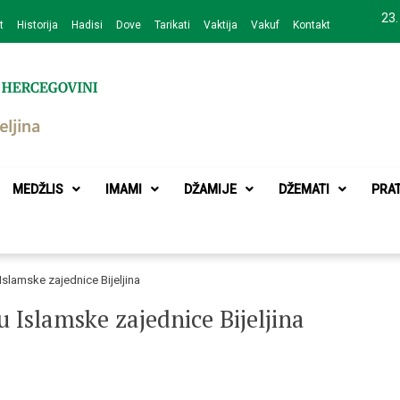
23.
t
Historija
Hadisi
Dove
Tarikati
Vaktija
Vakuf
Kontakt
zajednice Bijeljina
MEDŽLIS
IMAMI
DŽAMIJE
DŽEMATI
PRA
slamske zajednice Bijeljina
Islamske zajednice Bijeljina