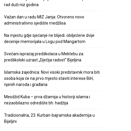
rad duži niz godina
Važan dan u radu MIZ Janja: Otvoreno novo
administrativno sjedište medžlisa
Na mjestu gdje sjećanje ne blijedi: obilježene dvije
decenije memorijala u Logu pod Mangartom
Svečani ispraćaj predškolaca u Mektebu za
predškolski uzrast „Dječija radost“ Bijeljina
Islamska zajednica: Novi visoki predstavnik mora biti
osoba koja će na prvo mjesto staviti interese BiH,
njenih naroda i građana
Mesdžid Kuba – prva džamija u historiji islama i
nezaobilazno odredište bh. hadžija
Tradicionalna, 23. Kurban-bajramska akademija u
Bijeljini