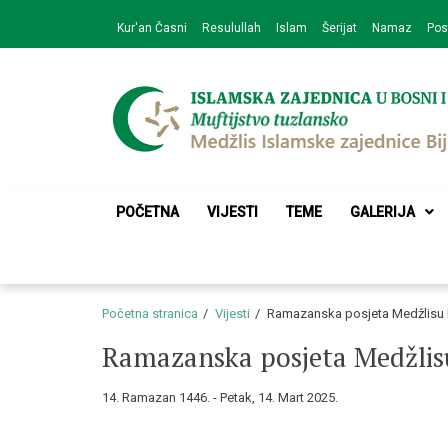
Skip
Skip
Kur'an Časni
Resulullah
Islam
Šerijat
Namaz
Pos
to
to
navigation
content
Medžlis Islamske 
Službena web prezentacija
POČETNA
VIJESTI
TEME
GALERIJA
Početna stranica
Vijesti
Ramazanska posjeta Medžlisu I
Ramazanska posjeta Medžlisu 
14. Ramazan 1446. - Petak, 14. Mart 2025.