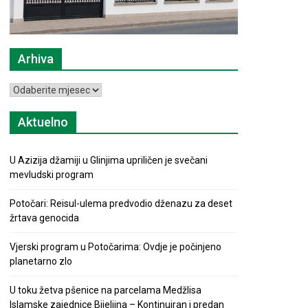
Arhiva
Arhiva
Aktuelno
U Azizija džamiji u Glinjima upriličen je svečani
mevludski program
Potočari: Reisul-ulema predvodio dženazu za deset
žrtava genocida
Vjerski program u Potočarima: Ovdje je počinjeno
planetarno zlo
U toku žetva pšenice na parcelama Medžlisa
Islamske zajednice Bijeljina – Kontinuiran i predan