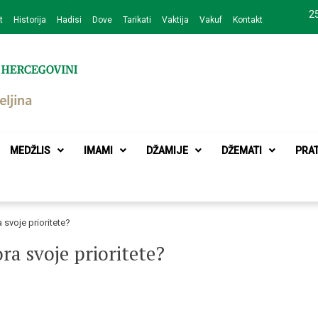
25
t
Historija
Hadisi
Dove
Tarikati
Vaktija
Vakuf
Kontakt
zajednice Bijeljina
MEDŽLIS
IMAMI
DŽAMIJE
DŽEMATI
PRA
 svoje prioritete?
ra svoje prioritete?