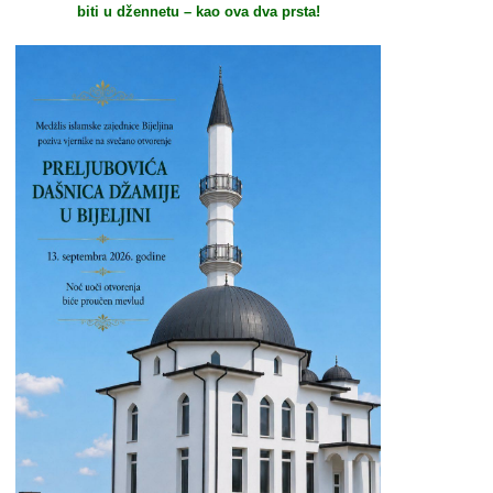
biti u džennetu – kao ova dva prsta!