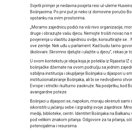
Svjetli primjer je nedavna posjeta reis-ul-uleme Huseina
Bošnjacima. Po prvi put je neko iz domovine poručio Bošn
opstanku na ovim prostorima.
„Moramo zajednicu podići na viši nivo organizacije, mo
druge i obrazujte vašu djecu. Nemojte trošiti novac na 
povjerenja u vlastitu zajednicu ovdje, konsultirajte se… Ne
ove zemlje. Nek uđu u parlament. Kad budu tamo govori
školovani. Skromno djelujte i ulažite u djecu”, rekao je 
U ovom kontekstu je ideja koja je potekla iz Rijaseta I
bošnjačke džemate na ovom području sa jednim zajedni
ozbiljna institucija i okupljanje Bošnjaka u dijaspori u sm
institucionaliziranje Bošnjaka, ali bi se nedvojbeno stvo
Evrope i etnički i kulturno zaokruže. Na posljetku, kod Bo
avangardne poteze.
Bošnjaci u dijaspori se, napokon, moraju okrenuti sami 
iskoristiti u jačanju sebe i izgradnji svoje zajednice. M
mediji, biblioteke, centri. Identitet Bošnjaka na Balkanu 
pod velikim znakom pitanja. Odgovore za ta pitanja, oči
potencijalima i resursima.