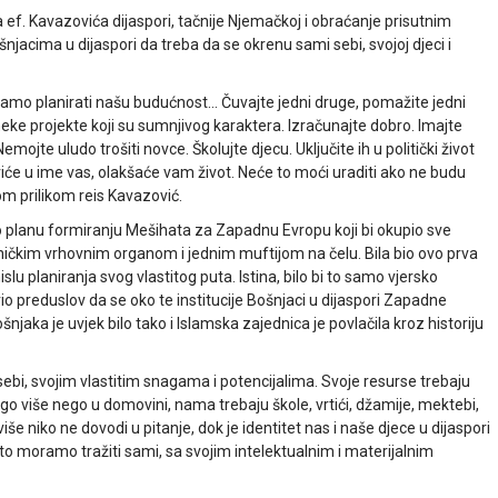
 ef. Kavazovića dijaspori, tačnije Njemačkoj i obraćanje prisutnim
jacima u dijaspori da treba da se okrenu sami sebi, svojoj djeci i
ramo planirati našu budućnost… Čuvajte jedni druge, pomažite jedni
neke projekte koji su sumnjivog karaktera. Izračunajte dobro. Imajte
mojte uludo trošiti novce. Školujte djecu. Uključite ih u politički život
će u ime vas, olakšaće vam život. Neće to moći uraditi ako ne budu
tom prilikom reis Kavazović.
Z o planu formiranju Mešihata za Zapadnu Evropu koji bi okupio sve
čkim vrhovnim organom i jednim muftijom na čelu. Bila bio ovo prva
islu planiranja svog vlastitog puta. Istina, bilo bi to samo vjersko
rio preduslov da se oko te institucije Bošnjaci u dijaspori Zapadne
šnjaka je uvjek bilo tako i Islamska zajednica je povlačila kroz historiju
sebi, svojim vlastitim snagama i potencijalima. Svoje resurse trebaju
nogo više nego u domovini, nama trebaju škole, vrtići, džamije, mektebi,
više niko ne dovodi u pitanje, dok je identitet nas i naše djece u dijaspori
to moramo tražiti sami, sa svojim intelektualnim i materijalnim