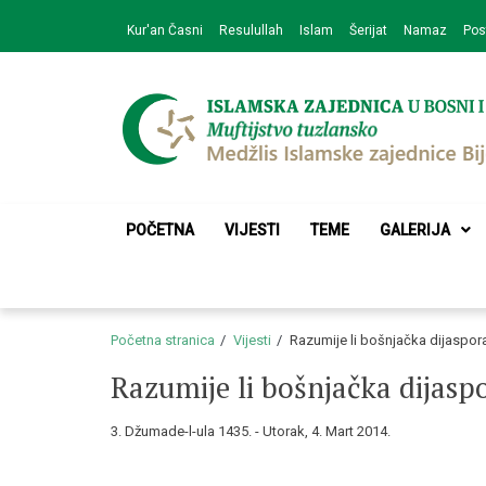
Skip
Skip
Kur'an Časni
Resulullah
Islam
Šerijat
Namaz
Pos
to
to
navigation
content
Medžlis Islamske 
Službena web prezentacija
POČETNA
VIJESTI
TEME
GALERIJA
Početna stranica
Vijesti
Razumije li bošnjačka dijaspora
Razumije li bošnjačka dijaspo
3. Džumade-l-ula 1435. - Utorak, 4. Mart 2014.