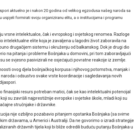
ijaspori aktuelno je i nakon 20 godina od velikog egzodusa našeg naroda sa
uspjeli formirati svoju organiziranu elitu, a o institucijama i programu
maju vrsne intelektualce, čak i evropskog i svjetskog renomea. Razloge
io intelektualne elite koja je zavaljena u lagodni život zaboravila na
tpuno drugačijem sistemu i okruženju od balkanskog. Dok je drugi dio
erio na pitanja i probleme Bošnjaka u domovini, pri tom zaboravljajući
u su se svjesno pasivizirali ne osjećajući povratne reakcije iz zemlje.
ćnoosti ovog djela bošnjačkog korpusa i njihovog potomstva, manjak i
roda i odsustvo svake vrste koordinacije i sagledavanja novih
ijaspori.
 finasijski resurs potreban matici, čak se kao intelektualni potencijal
ke koji su završili najprestižnije evropske i svjetske škole, mladi koji su
ačajne stručnjake i državnike.
itucija nije ozbiljno pozabavio pitanjem opstanka Bošnjaka (sa svime
im državama, u Americi i Australiji. Da ne govorimo o izradi strategije
aliziranih državnih tijela koji bi bliže odredili buduću putanju Bošnjaka u