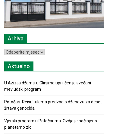
Arhiva
Arhiva
Aktuelno
U Azizija džamiji u Glinjima upriličen je svečani
mevludski program
Potočari: Reisul-ulema predvodio dženazu za deset
žrtava genocida
Vjerski program u Potočarima: Ovdje je počinjeno
planetarno zlo