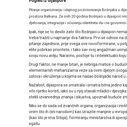
Pogled iz dijaspore
Pitanje organiziranja i idejnog pozicioniranja Bošnjaka u d
prostora Balkana. Za ovih 20 godina Bošnjaci u dijaspori nisu 
djelovanja, integracije i očuvanju identiteta da i ne govorimo.
Ipak, nije se to desilo zato što Bošnjaci u dijaspori ne
treba tražiti u najmanje dva faktora. Prvi se odnosi na d
pitanje zajednice, prije svega ove novoformirane, u po
elite pobrkao prioritete, i tako sav svoj angažman usmj
svoju novu avliju. Naravno, postoje tu i intelektualci koj
Drugi faktor, ne manje bitan, je nebriga matice o budu
elementarnih mehanizama veze sa ovim djelom svoga na
uslova i okruženja u kojima se našao bošnjački narod u d
Nažalost, dijaspora se smatrala i smatra bitna jedino kao
vrlo rijetko koristi, iako su u njoj stasali mladići i djevoj
stekli izvanrednja znanja i iskustva, upoznali buduće zn
Niko se do sada od zvančnih organa, organizacija i inst
onim što ih čini narodom) kao izrazite manjine u evropsk
(kao što je ima Srbija), formiranju ministarstva ili specij
egzilu.