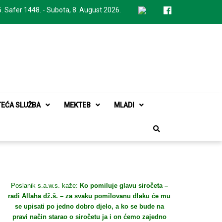
. Safer 1448. - Subota, 8. August 2026.
TEĆA SLUŽBA
MEKTEB
MLADI
Poslanik s.a.w.s. kaže:
Ko pomiluje glavu siročeta –
radi Allaha dž.š. – za svaku pomilovanu dlaku će mu
se upisati po jedno dobro djelo, a ko se bude na
pravi način starao o siročetu ja i on ćemo zajedno