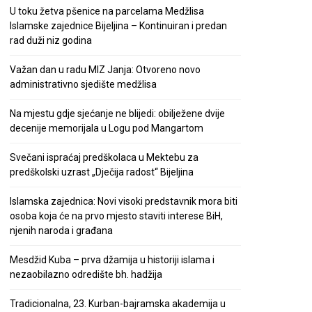
U toku žetva pšenice na parcelama Medžlisa
Islamske zajednice Bijeljina – Kontinuiran i predan
rad duži niz godina
Važan dan u radu MIZ Janja: Otvoreno novo
administrativno sjedište medžlisa
Na mjestu gdje sjećanje ne blijedi: obilježene dvije
decenije memorijala u Logu pod Mangartom
Svečani ispraćaj predškolaca u Mektebu za
predškolski uzrast „Dječija radost“ Bijeljina
Islamska zajednica: Novi visoki predstavnik mora biti
osoba koja će na prvo mjesto staviti interese BiH,
njenih naroda i građana
Mesdžid Kuba – prva džamija u historiji islama i
nezaobilazno odredište bh. hadžija
Tradicionalna, 23. Kurban-bajramska akademija u