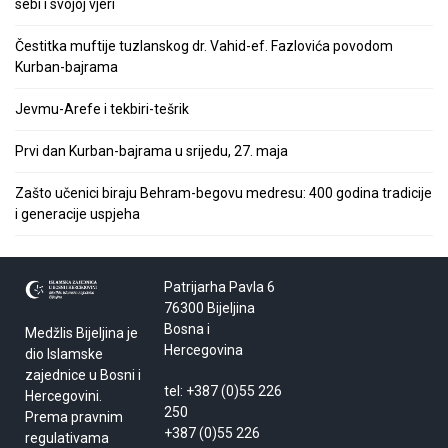
sebi i svojoj vjeri
Čestitka muftije tuzlanskog dr. Vahid-ef. Fazlovića povodom
Kurban-bajrama
Jevmu-Arefe i tekbiri-tešrik
Prvi dan Kurban-bajrama u srijedu, 27. maja
Zašto učenici biraju Behram-begovu medresu: 400 godina tradicije
i generacije uspjeha
Patrijarha Pavla 6
76300 Bijeljina
Bosna i
Medžlis Bijeljina je
Hercegovina
dio Islamske
zajednice u Bosni i
tel: +387 (0)55 226
Hercegovini.
250
Prema pravnim
+387 (0)55 226
regulativama