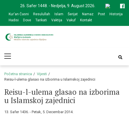
Skip
Skip
26. Safer 1448. - Nedjelja, 9. August 2026.
to
to
Kur'an Časni
Resulullah
Islam
Šerijat
Namaz
Post
Historija
navigation
content
Hadisi
Dove
Tarikati
Vaktija
Vakuf
Kontakt
Medžlis Islamske
Službena web prezentacija
Primary
zajednice Bijeljina
Menu
Početna stranica
Vijesti
Reisu-l-ulema glasao na izborima u Islamskoj zajednici
Reisu-l-ulema glasao na izborima
u Islamskoj zajednici
13. Safer 1436. - Petak, 5. Decembar 2014.