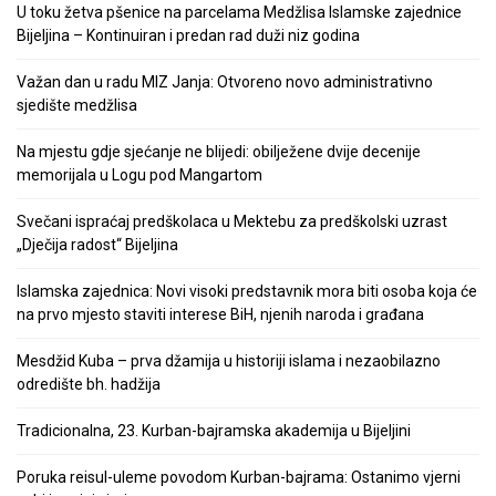
U toku žetva pšenice na parcelama Medžlisa Islamske zajednice
Bijeljina – Kontinuiran i predan rad duži niz godina
Važan dan u radu MIZ Janja: Otvoreno novo administrativno
sjedište medžlisa
Na mjestu gdje sjećanje ne blijedi: obilježene dvije decenije
memorijala u Logu pod Mangartom
Svečani ispraćaj predškolaca u Mektebu za predškolski uzrast
„Dječija radost“ Bijeljina
Islamska zajednica: Novi visoki predstavnik mora biti osoba koja će
na prvo mjesto staviti interese BiH, njenih naroda i građana
Mesdžid Kuba – prva džamija u historiji islama i nezaobilazno
odredište bh. hadžija
Tradicionalna, 23. Kurban-bajramska akademija u Bijeljini
Poruka reisul-uleme povodom Kurban-bajrama: Ostanimo vjerni