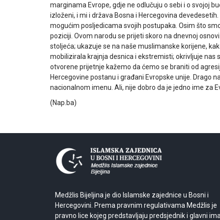
marginama Evrope, gdje ne odlučuju o sebi i o svojoj bu
izloženi, i mi i država Bosna i Hercegovina devedesetih. M
mogućim posljedicama svojih postupaka. Osim što smo br
poziciji. Ovom narodu se prijeti skoro na dnevnoj osnovi.
stoljeća; ukazuje se na naše muslimanske korijene, kako b
mobilizirala krajnja desnica i ekstremisti; okrivljuje nas
otvorene prijetnje kažemo da ćemo se braniti od agresije
Hercegovine postanu i građani Evropske unije. Drago na
nacionalnom imenu. Ali, nije dobro da je jedno ime za E
(Nap.ba)
Medžlis Bijeljina je dio Islamske zajednice u Bosni i
Hercegovini. Prema pravnim regulativama Medžlis je
pravno lice kojeg predstavljaju predsjednik i glavni im