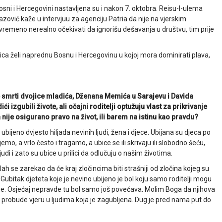
osni i Hercegovini nastavljena su i nakon 7. oktobra. Reisu-l-ulema
zović kaže u intervjuu za agenciju Patria da nije na vjerskim
ovremeno nerealno očekivati da ignorišu dešavanja u društvu, tim prije
ica želi naprednu Bosnu i Hercegovinu u kojoj mora dominirati plava,
smrti dvojice mladića, Dženana Memića u Sarajevu i Davida
 izgubili živote, ali očajni roditelji optužuju vlast za prikrivanje
nije osigurano pravo na život, ili barem na istinu kao pravdu?
e ubijeno dvjesto hiljada nevinih ljudi, žena i djece. Ubijana su djeca po
o, a vrlo često i tragamo, a ubice se ili skrivaju ili slobodno šeću,
di i zato su ubice u prilici da odlučuju o našim životima.
ah se zarekao da će kraj zločincima biti strašniji od zločina kojeg su
. Gubitak djeteta koje je nevino ubijeno je bol koju samo roditelji mogu
zne. Osjećaj nepravde tu bol samo još povećava. Molim Boga da njihova
 i probude vjeru u ljudima koja je zagubljena. Dug je pred nama put do