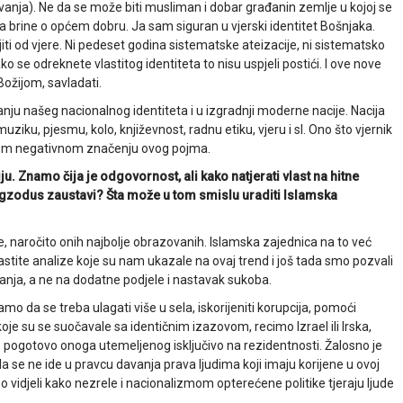
anja). Ne da se može biti musliman i dobar građanin zemlje u kojoj se
 da brine o općem dobru. Ja sam siguran u vjerski identitet Bošnjaka.
ojiti od vjere. Ni pedeset godina sistematske ateizacije, ni sistematsko
 se odreknete vlastitog identiteta to nisu uspjeli postići. I ove nove
ožijom, savladati.
ju našeg nacionalnog identiteta i u izgradnji moderne nacije. Nacija
 muziku, pjesmu, kolo, književnost, radnu etiku, vjeru i sl. Ono što vjernik
onom negativnom značenju ovog pojma.
u. Znamo čija je odgovornost, ali kako natjerati vlast na hitne
egzodus zaustavi? Šta može u tom smislu uraditi Islamska
 naročito onih najbolje obrazovanih. Islamska zajednica na to već
stite analize koje su nam ukazale na ovaj trend i još tada smo pozvali
vanja, a ne na dodatne podjele i nastavak sukoba.
namo da se treba ulagati više u sela, iskorijeniti korupcija, pomoći
e su se suočavale sa identičnim izazovom, recimo Izrael ili Irska,
 pogotovo onoga utemeljenog isključivo na rezidentnosti. Žalosno je
 se ne ide u pravcu davanja prava ljudima koji imaju korijene u ovoj
mo vidjeli kako nezrele i nacionalizmom opterećene politike tjeraju ljude