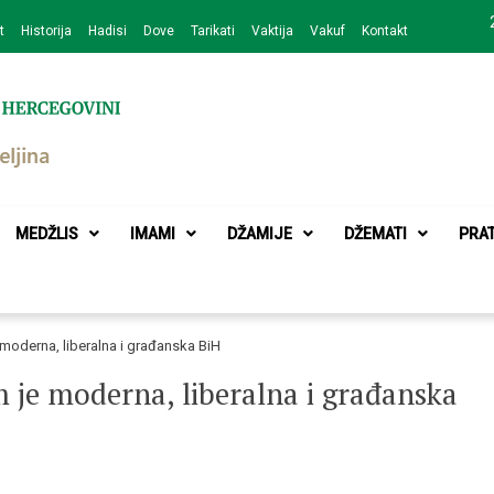
t
Historija
Hadisi
Dove
Tarikati
Vaktija
Vakuf
Kontakt
zajednice Bijeljina
MEDŽLIS
IMAMI
DŽAMIJE
DŽEMATI
PRA
 moderna, liberalna i građanska BiH
 je moderna, liberalna i građanska