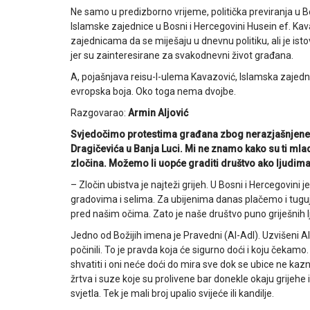
Ne samo u predizborno vrijeme, politička previranja u B
Islamske zajednice u Bosni i Hercegovini Husein ef. Kava
zajednicama da se miješaju u dnevnu politiku, ali je ist
jer su zainteresirane za svakodnevni život građana.
A, pojašnjava reisu-l-ulema Kavazović, Islamska zajedn
evropska boja. Oko toga nema dvojbe.
Razgovarao:
Armin Aljović
Svjedočimo protestima građana zbog nerazjašnjene 
Dragičevića u Banja Luci. Mi ne znamo kako su ti mladići
zločina. Možemo li uopće graditi društvo ako ljudima 
– Zločin ubistva je najteži grijeh. U Bosni i Hercegovini j
gradovima i selima. Za ubijenima danas plačemo i tugujem
pred našim očima. Zato je naše društvo puno griješnih lju
Jedno od Božijih imena je Pravedni (Al-Adl). Uzvišeni All
počinili. To je pravda koja će sigurno doći i koju čekamo
shvatiti i oni neće doći do mira sve dok se ubice ne ka
žrtva i suze koje su prolivene bar donekle okaju grijehe
svjetla. Tek je mali broj upalio svijeće ili kandilje.