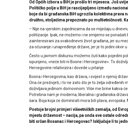
Od Općih izbora u BiH je prošlo tri mjeseca. Još uvije
Političko polje u BiH je rascijepljeno između naciona
boje da bi građanska BiH ugrozila kolektivna prava 
društvo, stoljećima prepoznato po multietničnosti. 
– Nije na vjerskim zajednicama da se miješaju u dnevnu
politizacije. Ipak, ne možemo i ne smijemo se ponašati 
zainteresirani za svakodnevni život građana, jer su među
za očuvanje i unapređenje države, jer je to jedini okvir
Često u javnom diskursu možemo čuti kako pojedini politi
ispunjeno, «neće biti ni Bosne i Hercegovine». To doživlj
Hercegovine relativizira i dovede u pitanje.
Bosna i Hercegovina, kao država, i svijest o njenoj držav
Ona će preživjeti, i to ne zato što je to želja određenih
doživljava jedinom domovinom. Više me brine kakva će o
Potrebna nam je moderna, liberalna i građanska držav
šara. Boja koja će dominirati mora biti plava, evropska
Postoje brojni primjeri višeetničkih zemalja, od Evr
mjestu državnost – nacija, pa onda sve ostale odredni
biti srčan Bosanac i Hercegovac? Isključuje li to je