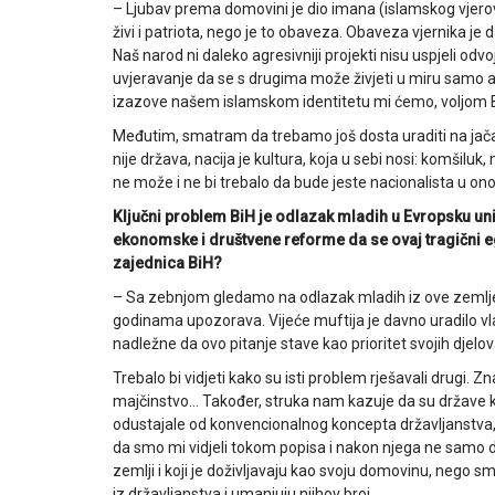
– Ljubav prema domovini je dio imana (islamskog vjerov
živi i patriota, nego je to obaveza. Obaveza vjernika je
Naš narod ni daleko agresivniji projekti nisu uspjeli odv
uvjeravanje da se s drugima može živjeti u miru samo ako
izazove našem islamskom identitetu mi ćemo, voljom B
Međutim, smatram da trebamo još dosta uraditi na jačan
nije država, nacija je kultura, koja u sebi nosi: komšiluk,
ne može i ne bi trebalo da bude jeste nacionalista u 
Ključni problem BiH je odlazak mladih u Evropsku unij
ekonomske i društvene reforme da se ovaj tragični 
zajednica BiH?
– Sa zebnjom gledamo na odlazak mladih iz ove zemlje,
godinama upozorava. Vijeće muftija je davno uradilo vla
nadležne da ovo pitanje stave kao prioritet svojih djelo
Trebalo bi vidjeti kako su isti problem rješavali drugi. Z
majčinstvo… Također, struka nam kazuje da su države koj
odustajale od konvencionalnog koncepta državljanstva,
da smo mi vidjeli tokom popisa i nakon njega ne samo da
zemlji i koji je doživljavaju kao svoju domovinu, nego s
iz državljanstva i umanjuju njihov broj.