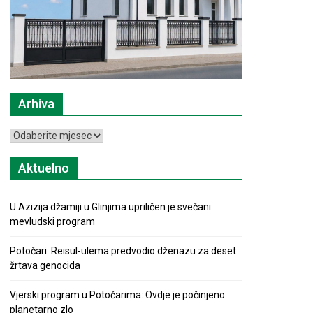
Arhiva
Arhiva
Aktuelno
U Azizija džamiji u Glinjima upriličen je svečani
mevludski program
Potočari: Reisul-ulema predvodio dženazu za deset
žrtava genocida
Vjerski program u Potočarima: Ovdje je počinjeno
planetarno zlo