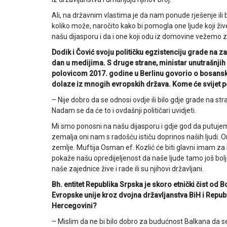
Ali, na državnim vlastima je da nam ponude rješenje ili
koliko može, naročito kako bi pomogla one ljude koji živ
našu dijasporu i da i one koji odu iz domovine vežemo za
Dodik i Čović svoju političku egzistenciju grade na z
dan u medijima. S druge strane, ministar unutrašnj
polovicom 2017. godine u Berlinu govorio o bosans
dolaze iz mnogih evropskih država. Kome će svijet p
– Nije dobro da se odnosi ovdje ili bilo gdje grade na str
Nadam se da će to i ovdašnji političari uvidjeti.
Mi smo ponosni na našu dijasporu i gdje god da putujem
zemalja oni nam s radošću ističu doprinos naših ljudi. O
zemlje. Muftija Osman ef. Kozlić će biti glavni imam z
pokaže našu opredijeljenost da naše ljude tamo još bolj
naše zajednice žive i rade ili su njihovi državljani.
Bh. entitet Republika Srpska je skoro etnički čist od 
Evropske unije kroz dvojna državljanstva BiH i Repub
Hercegovini?
– Mislim da ne bi bilo dobro za budućnost Balkana da se