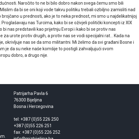
dućnosti. Naročito to ne bi bilo dobro nakon svega čemu smo bili
islim da bi se oni koji vode takvu politiku trebali ozbiljno zamisliti nad
ojčano u prednosti, ako je to neka prednost, mi smo u najdelikatnijoj
 Proglašavaju nas Turcima, kako bi se oživjeli politički koncepti iz XIX
i nas predstavili kao prijetnju Evropi i kako bi se protiv nas
 se za urote protiv drugih, a protiv nas se vodi specijalni rat… Kada na
, okrivljuje nas se da smo militantni. Mi želimo da svi građani Bosne i
m je da su neke naše komšije to postigli zahvaljujući svom
vropu dobro, a drugo nije.
Patrijarha Pavla 6
76300 Bijeljina
Bosna i Hercegovina
tel: +387 (0)55 226 250
+387 (0)55 226 251
fax: +387 (0)55 226 252
am.
info@mizbijeljina.ba