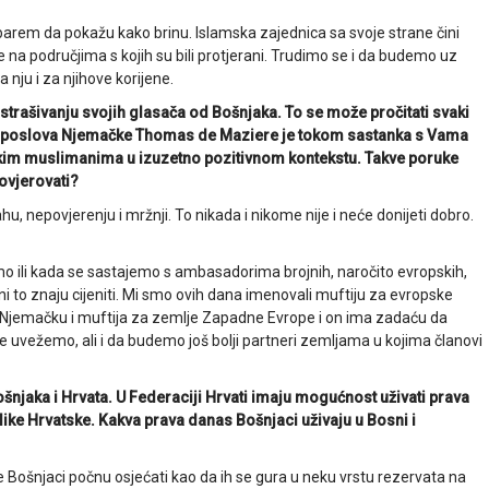
 barem da pokažu kako brinu. Islamska zajednica sa svoje strane čini
e na područjima s kojih su bili protjerani. Trudimo se i da budemo uz
 nju i za njihove korijene.
astrašivanju svojih glasača od Bošnjaka. To se može pročitati svaki
ih poslova Njemačke Thomas de Maziere je tokom sastanka s Vama
kim muslimanima u izuzetno pozitivnom kontekstu. Takve poruke
ovjerovati?
ahu, nepovjerenju i mržnji. To nikada i nikome nije i neće donijeti dobro.
o ili kada se sastajemo s ambasadorima brojnih, naročito evropskih,
ni to znaju cijeniti. Mi smo ovih dana imenovali muftiju za evropske
a Njemačku i muftija za zemlje Zapadne Evrope i on ima zadaću da
e uvežemo, ali i da budemo još bolji partneri zemljama u kojima članovi
Bošnjaka i Hrvata. U Federaciji Hrvati imaju mogućnost uživati prava
like Hrvatske. Kakva prava danas Bošnjaci uživaju u Bosni i
 Bošnjaci počnu osjećati kao da ih se gura u neku vrstu rezervata na