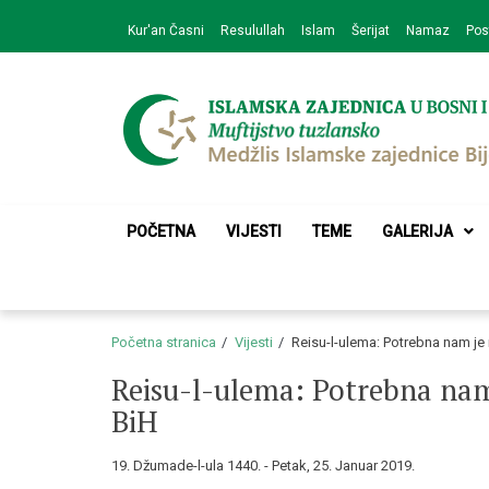
Skip
Skip
Kur'an Časni
Resulullah
Islam
Šerijat
Namaz
Pos
to
to
navigation
content
Medžlis Islamske 
Službena web prezentacija
POČETNA
VIJESTI
TEME
GALERIJA
Početna stranica
Vijesti
Reisu-l-ulema: Potrebna nam je
Reisu-l-ulema: Potrebna nam
BiH
19. Džumade-l-ula 1440. - Petak, 25. Januar 2019.