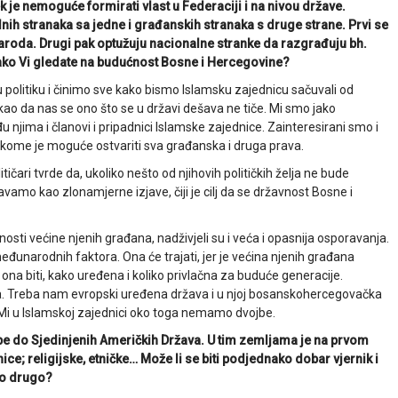
k je nemoguće formirati vlast u Federaciji i na nivou države.
lnih stranaka sa jedne i građanskih stranaka s druge strane. Prvi se
naroda. Drugi pak optužuju nacionalne stranke da razgrađuju bh.
Kako Vi gledate na budućnost Bosne i Hercegovine?
 politiku i činimo sve kako bismo Islamsku zajednicu sačuvali od
kao da nas se ono što se u državi dešava ne tiče. Mi smo jako
 njima i članovi i pripadnici Islamske zajednice. Zainteresirani smo i
 u kome je moguće ostvariti sva građanska i druga prava.
čari tvrde da, ukoliko nešto od njihovih političkih želja ne bude
avamo kao zlonamjerne izjave, čiji je cilj da se državnost Bosne i
nosti većine njenih građana, nadživjeli su i veća i opasnija osporavanja.
 međunarodnih faktora. Ona će trajati, jer je većina njenih građana
na biti, kako uređena i koliko privlačna za buduće generacije.
a. Treba nam evropski uređena država i u njoj bosanskohercegovačka
. Mi u Islamskoj zajednici oko toga nemamo dvojbe.
ope do Sjedinjenih Američkih Država. U tim zemljama je na prvom
ce; religijske, etničke… Može li se biti podjednako dobar vjernik i
dno drugo?