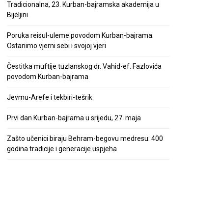
Tradicionalna, 23. Kurban-bajramska akademija u
Bijeljini
Poruka reisul-uleme povodom Kurban-bajrama:
Ostanimo vjerni sebi i svojoj vjeri
Čestitka muftije tuzlanskog dr. Vahid-ef. Fazlovića
povodom Kurban-bajrama
Jevmu-Arefe i tekbiri-tešrik
Prvi dan Kurban-bajrama u srijedu, 27. maja
Zašto učenici biraju Behram-begovu medresu: 400
godina tradicije i generacije uspjeha