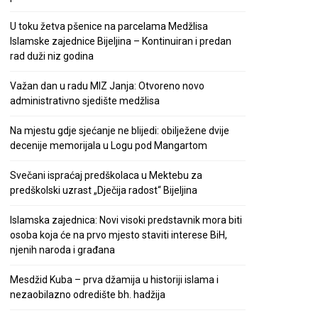
U toku žetva pšenice na parcelama Medžlisa
Islamske zajednice Bijeljina – Kontinuiran i predan
rad duži niz godina
Važan dan u radu MIZ Janja: Otvoreno novo
administrativno sjedište medžlisa
Na mjestu gdje sjećanje ne blijedi: obilježene dvije
decenije memorijala u Logu pod Mangartom
Svečani ispraćaj predškolaca u Mektebu za
predškolski uzrast „Dječija radost“ Bijeljina
Islamska zajednica: Novi visoki predstavnik mora biti
osoba koja će na prvo mjesto staviti interese BiH,
njenih naroda i građana
Mesdžid Kuba – prva džamija u historiji islama i
nezaobilazno odredište bh. hadžija