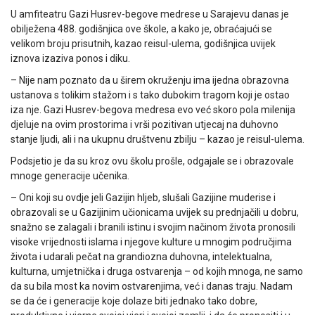
U amfiteatru Gazi Husrev-begove medrese u Sarajevu danas je
obilježena 488. godišnjica ove škole, a kako je, obraćajući se
velikom broju prisutnih, kazao reisul-ulema, godišnjica uvijek
iznova izaziva ponos i diku.
– Nije nam poznato da u širem okruženju ima ijedna obrazovna
ustanova s tolikim stažom i s tako dubokim tragom koji je ostao
iza nje. Gazi Husrev-begova medresa evo već skoro pola milenija
djeluje na ovim prostorima i vrši pozitivan utjecaj na duhovno
stanje ljudi, ali i na ukupnu društvenu zbilju – kazao je reisul-ulema.
Podsjetio je da su kroz ovu školu prošle, odgajale se i obrazovale
mnoge generacije učenika.
– Oni koji su ovdje jeli Gazijin hljeb, slušali Gazijine muderise i
obrazovali se u Gazijinim učionicama uvijek su prednjačili u dobru,
snažno se zalagali i branili istinu i svojim načinom života pronosili
visoke vrijednosti islama i njegove kulture u mnogim područjima
života i udarali pečat na grandiozna duhovna, intelektualna,
kulturna, umjetnička i druga ostvarenja – od kojih mnoga, ne samo
da su bila most ka novim ostvarenjima, već i danas traju. Nadam
se da će i generacije koje dolaze biti jednako tako dobre,