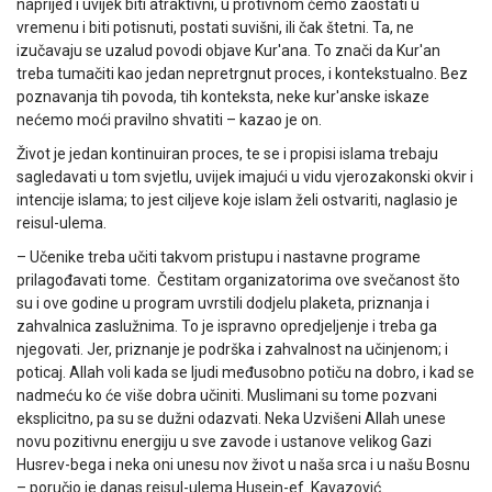
naprijed i uvijek biti atraktivni, u protivnom ćemo zaostati u
vremenu i biti potisnuti, postati suvišni, ili čak štetni. Ta, ne
izučavaju se uzalud povodi objave Kur'ana. To znači da Kur'an
treba tumačiti kao jedan nepretrgnut proces, i kontekstualno. Bez
poznavanja tih povoda, tih konteksta, neke kur'anske iskaze
nećemo moći pravilno shvatiti – kazao je on.
Život je jedan kontinuiran proces, te se i propisi islama trebaju
sagledavati u tom svjetlu, uvijek imajući u vidu vjerozakonski okvir i
intencije islama; to jest ciljeve koje islam želi ostvariti, naglasio je
reisul-ulema.
– Učenike treba učiti takvom pristupu i nastavne programe
prilagođavati tome. Čestitam organizatorima ove svečanost što
su i ove godine u program uvrstili dodjelu plaketa, priznanja i
zahvalnica zaslužnima. To je ispravno opredjeljenje i treba ga
njegovati. Jer, priznanje je podrška i zahvalnost na učinjenom; i
poticaj. Allah voli kada se ljudi međusobno potiču na dobro, i kad se
nadmeću ko će više dobra učiniti. Muslimani su tome pozvani
eksplicitno, pa su se dužni odazvati. Neka Uzvišeni Allah unese
novu pozitivnu energiju u sve zavode i ustanove velikog Gazi
Husrev-bega i neka oni unesu nov život u naša srca i u našu Bosnu
– poručio je danas reisul-ulema Husein-ef. Kavazović.