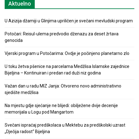
Aktuelno
U Azizija džamiji u Glinjima upriličen je svečani mevludski program
Potočari: Reisul-ulema predvodio dženazu za deset žrtava
genocida
Vjerski program u Potočarima: Ovdje je počinjeno planetarno zlo
U toku žetva pšenice na parcelama Medžlisa Islamske zajednice
Bijeljina – Kontinuiran i predan rad duži niz godina
Važan dan u radu MIZ Janja: Otvoreno novo administrativno
sjedište medžlisa
Na mjestu gdje sjećanje ne blijedi: obilježene dvije decenije
memorijala u Logu pod Mangartom
Svečani ispraćaj predškolaca u Mektebu za predškolski uzrast
„Dječija radost“ Bijeljina