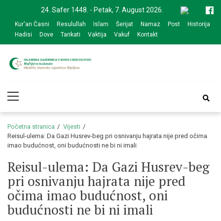
Skip
Skip
24. Safer 1448. - Petak, 7. August 2026.
to
to
Kur'an Časni
Resulullah
Islam
Šerijat
Namaz
Post
Historija
navigation
content
Hadisi
Dove
Tarikati
Vaktija
Vakuf
Kontakt
Medžlis Islamske
Službena web prezentacija
Primary
zajednice Bijeljina
Menu
Početna stranica
Vijesti
Reisul-ulema: Da Gazi Husrev-beg pri osnivanju hajrata nije pred očima
imao budućnost, oni budućnosti ne bi ni imali
Reisul-ulema: Da Gazi Husrev-beg
pri osnivanju hajrata nije pred
očima imao budućnost, oni
budućnosti ne bi ni imali