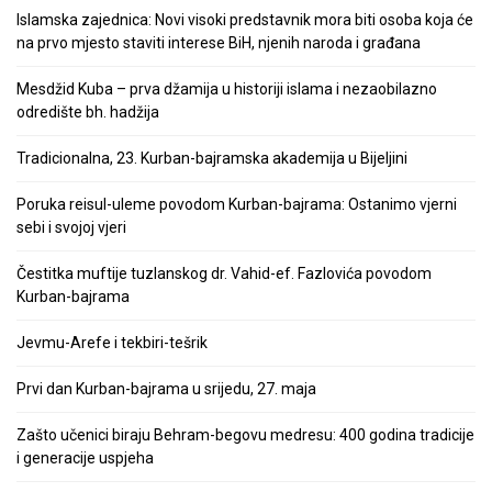
Islamska zajednica: Novi visoki predstavnik mora biti osoba koja će
na prvo mjesto staviti interese BiH, njenih naroda i građana
Mesdžid Kuba – prva džamija u historiji islama i nezaobilazno
odredište bh. hadžija
Tradicionalna, 23. Kurban-bajramska akademija u Bijeljini
Poruka reisul-uleme povodom Kurban-bajrama: Ostanimo vjerni
sebi i svojoj vjeri
Čestitka muftije tuzlanskog dr. Vahid-ef. Fazlovića povodom
Kurban-bajrama
Jevmu-Arefe i tekbiri-tešrik
Prvi dan Kurban-bajrama u srijedu, 27. maja
Zašto učenici biraju Behram-begovu medresu: 400 godina tradicije
i generacije uspjeha