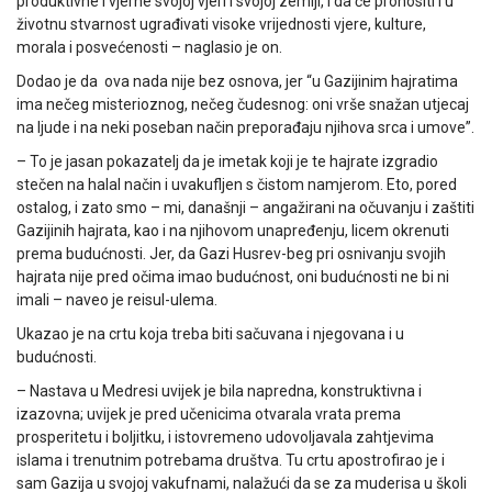
produktivne i vjerne svojoj vjeri i svojoj zemlji, i da će pronositi i u
životnu stvarnost ugrađivati visoke vrijednosti vjere, kulture,
morala i posvećenosti – naglasio je on.
Dodao je da ova nada nije bez osnova, jer “u Gazijinim hajratima
ima nečeg misterioznog, nečeg čudesnog: oni vrše snažan utjecaj
na ljude i na neki poseban način preporađaju njihova srca i umove”.
– To je jasan pokazatelj da je imetak koji je te hajrate izgradio
stečen na halal način i uvakufljen s čistom namjerom. Eto, pored
ostalog, i zato smo – mi, današnji – angažirani na očuvanju i zaštiti
Gazijinih hajrata, kao i na njihovom unapređenju, licem okrenuti
prema budućnosti. Jer, da Gazi Husrev-beg pri osnivanju svojih
hajrata nije pred očima imao budućnost, oni budućnosti ne bi ni
imali – naveo je reisul-ulema.
Ukazao je na crtu koja treba biti sačuvana i njegovana i u
budućnosti.
– Nastava u Medresi uvijek je bila napredna, konstruktivna i
izazovna; uvijek je pred učenicima otvarala vrata prema
prosperitetu i boljitku, i istovremeno udovoljavala zahtjevima
islama i trenutnim potrebama društva. Tu crtu apostrofirao je i
sam Gazija u svojoj vakufnami, nalažući da se za muderisa u školi