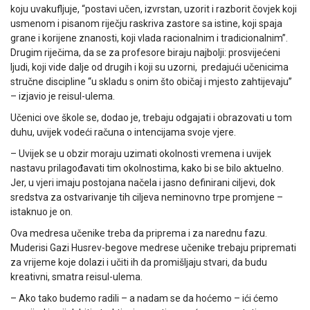
koju uvakufljuje, “postavi učen, izvrstan, uzorit i razborit čovjek koji
usmenom i pisanom riječju raskriva zastore sa istine, koji spaja
grane i korijene znanosti, koji vlada racionalnim i tradicionalnim”.
Drugim riječima, da se za profesore biraju najbolji: prosvijećeni
ljudi, koji vide dalje od drugih i koji su uzorni, predajući učenicima
stručne discipline “u skladu s onim što običaj i mjesto zahtijevaju”
– izjavio je reisul-ulema.
Učenici ove škole se, dodao je, trebaju odgajati i obrazovati u tom
duhu, uvijek vodeći računa o intencijama svoje vjere.
– Uvijek se u obzir moraju uzimati okolnosti vremena i uvijek
nastavu prilagođavati tim okolnostima, kako bi se bilo aktuelno.
Jer, u vjeri imaju postojana načela i jasno definirani ciljevi, dok
sredstva za ostvarivanje tih ciljeva neminovno trpe promjene –
istaknuo je on.
Ova medresa učenike treba da priprema i za narednu fazu.
Muderisi Gazi Husrev-begove medrese učenike trebaju pripremati
za vrijeme koje dolazi i učiti ih da promišljaju stvari, da budu
kreativni, smatra reisul-ulema.
– Ako tako budemo radili – a nadam se da hoćemo – ići ćemo