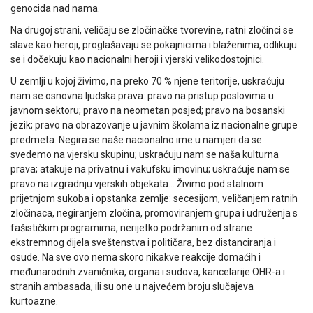
genocida nad nama.
Na drugoj strani, veličaju se zločinačke tvorevine, ratni zločinci se
slave kao heroji, proglašavaju se pokajnicima i blaženima, odlikuju
se i dočekuju kao nacionalni heroji i vjerski velikodostojnici.
U zemlji u kojoj živimo, na preko 70 % njene teritorije, uskraćuju
nam se osnovna ljudska prava: pravo na pristup poslovima u
javnom sektoru; pravo na neometan posjed; pravo na bosanski
jezik; pravo na obrazovanje u javnim školama iz nacionalne grupe
predmeta. Negira se naše nacionalno ime u namjeri da se
svedemo na vjersku skupinu; uskraćuju nam se naša kulturna
prava; atakuje na privatnu i vakufsku imovinu; uskraćuje nam se
pravo na izgradnju vjerskih objekata… Živimo pod stalnom
prijetnjom sukoba i opstanka zemlje: secesijom, veličanjem ratnih
zločinaca, negiranjem zločina, promoviranjem grupa i udruženja s
fašističkim programima, nerijetko podržanim od strane
ekstremnog dijela sveštenstva i političara, bez distanciranja i
osude. Na sve ovo nema skoro nikakve reakcije domaćih i
međunarodnih zvaničnika, organa i sudova, kancelarije OHR-a i
stranih ambasada, ili su one u najvećem broju slučajeva
kurtoazne.