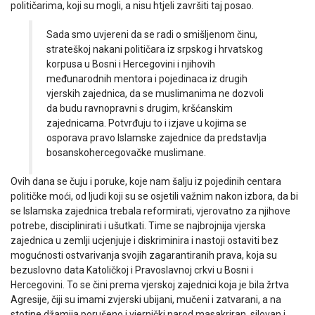
političarima, koji su mogli, a nisu htjeli završiti taj posao.
Sada smo uvjereni da se radi o smišljenom činu,
strateškoj nakani političara iz srpskog i hrvatskog
korpusa u Bosni i Hercegovini i njihovih
međunarodnih mentora i pojedinaca iz drugih
vjerskih zajednica, da se muslimanima ne dozvoli
da budu ravnopravni s drugim, kršćanskim
zajednicama. Potvrđuju to i izjave u kojima se
osporava pravo Islamske zajednice da predstavlja
bosanskohercegovačke muslimane.
Ovih dana se čuju i poruke, koje nam šalju iz pojedinih centara
političke moći, od ljudi koji su se osjetili važnim nakon izbora, da bi
se Islamska zajednica trebala reformirati, vjerovatno za njihove
potrebe, disciplinirati i ušutkati. Time se najbrojnija vjerska
zajednica u zemlji ucjenjuje i diskriminira i nastoji ostaviti bez
mogućnosti ostvarivanja svojih zagarantiranih prava, koja su
bezuslovno data Katoličkoj i Pravoslavnoj crkvi u Bosni i
Hercegovini. To se čini prema vjerskoj zajednici koja je bila žrtva
Agresije, čiji su imami zvjerski ubijani, mučeni i zatvarani, a na
stotine džamija porušeno i vjernički narod masakriran, silovan i