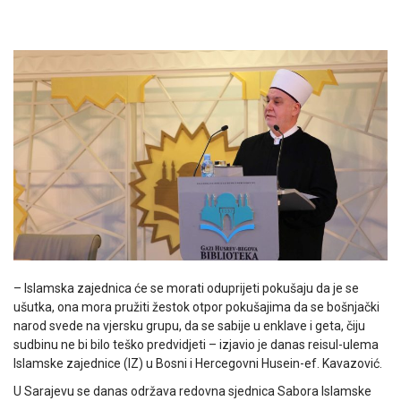
– Islamska zajednica će se morati oduprijeti pokušaju da je se
ušutka, ona mora pružiti žestok otpor pokušajima da se bošnjački
narod svede na vjersku grupu, da se sabije u enklave i geta, čiju
sudbinu ne bi bilo teško predvidjeti – izjavio je danas reisul-ulema
Islamske zajednice (IZ) u Bosni i Hercegovni Husein-ef. Kavazović.
U Sarajevu se danas održava redovna sjednica Sabora Islamske