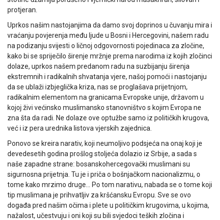
protjeran.
Uprkos našim nastojanjima da damo svoj doprinos u čuvanju mira i
vraćanju povjerenja među ljude u Bosni i Hercegovini, našem radu
na podizanju svijesti o ličnoj odgovornosti pojedinaca za zločine,
kako bi se spriječilo širenje mržnje prema narodima iz kojih zločinci
dolaze, uprkos našem predanom radu na suzbijanju širenja
ekstremnih i radikalnih shvatanja vjere, našoj pomoći i nastojanju
da se ublaži izbjeglička kriza, nas se proglašava prijetnjom,
radikalnim elementom na granicama Evropske unije, državom u
kojoj živi većinsko muslimansko stanovništvo s kojim Evropa ne
zna šta da radi. Ne dolaze ove optužbe samo iz političkih krugova,
već i iz pera urednika listova vjerskih zajednica.
Ponovo se kreira narativ, koji neumoljivo podsjeća na onaj koji je
devedesetih godina prošlog stoljeća dolazio iz Srbije, a sada s
naše zapadne strane: bosanskohercegovački muslimani su
sigurnosna prijetnja. Tu je i priča o bošnjačkom nacionalizmu, o
tome kako mrzimo druge… Po tom narativu, nabada se o tome koji
tip muslimana je prihvatljiv za kršćansku Evropu. Sve se ovo
događa pred našim očima i plete u političkim krugovima, u kojima,
nažalost, učestvuju i oni koji su bili svjedoci teških zločina i