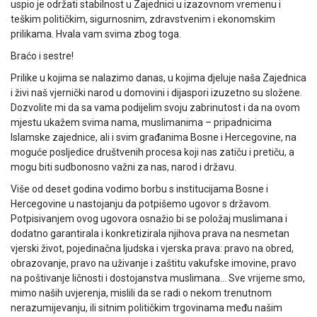
uspio je održati stabilnost u Zajednici u izazovnom vremenu i
teškim političkim, sigurnosnim, zdravstvenim i ekonomskim
prilikama. Hvala vam svima zbog toga.
Braćo i sestre!
Prilike u kojima se nalazimo danas, u kojima djeluje naša Zajednica
i živi naš vjernički narod u domovini i dijaspori izuzetno su složene.
Dozvolite mi da sa vama podijelim svoju zabrinutost i da na ovom
mjestu ukažem svima nama, muslimanima – pripadnicima
Islamske zajednice, ali i svim građanima Bosne i Hercegovine, na
moguće posljedice društvenih procesa koji nas zatiču i pretiču, a
mogu biti sudbonosno važni za nas, narod i državu.
Više od deset godina vodimo borbu s institucijama Bosne i
Hercegovine u nastojanju da potpišemo ugovor s državom.
Potpisivanjem ovog ugovora osnažio bi se položaj muslimana i
dodatno garantirala i konkretizirala njihova prava na nesmetan
vjerski život, pojedinačna ljudska i vjerska prava: pravo na obred,
obrazovanje, pravo na uživanje i zaštitu vakufske imovine, pravo
na poštivanje ličnosti i dostojanstva muslimana… Sve vrijeme smo,
mimo naših uvjerenja, mislili da se radi o nekom trenutnom
nerazumijevanju, ili sitnim političkim trgovinama među našim