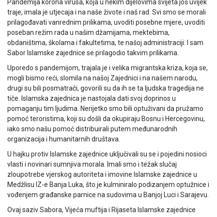
Pandemija korona virusa, koja u nekim dijelovima svijeta još uvijek
traje, imala je utjecaja i na naše živote i naš rad. Svi smo se morali
prilagođavati vanrednim prilikama, uvoditi posebne mjere, uvoditi
poseban režim rada u našim džamijama, mektebima,
obdaništima, školama i fakultetima, te našoj administraciji. I sam
Sabor Islamske zajednice se prilagodio takvim prilikama.
Uporedo s pandemijom, trajala je i velika migrantska kriza, koja se,
mogli bismo reći, slomila na našoj Zajednici i na našem narodu,
drugi su bili posmatrači, govorili su da ih se ta ljudska tragedija ne
tiče. Islamska zajednica je nastojala dati svoj doprinos u
pomaganju tim ljudima. Nerijetko smo bili optuživani da pružamo
pomoć teroristima, koji su došli da okupiraju Bosnu i Hercegovinu,
iako smo našu pomoć distribuirali putem međunarodnih
organizacija i humanitarnih društava.
U hajku protiv Islamske zajednice uključivali su se i pojedini nosioci
vlasti i novinari sumnjiva morala. Imali smo i težak slučaj
zloupotrebe vjerskog autoriteta i imovine Islamske zajednice u
Medžlisu IZ-e Banja Luka, što je kulminiralo podizanjem optužnice i
vođenjem građanske parnice na sudovima u Banjoj Luci i Sarajevu.
Ovaj saziv Sabora, Vijeća muftija i Rijaseta Islamske zajednice