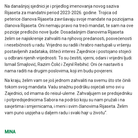
Na današnjoj sjednici je i prijedlog imenovanja novog saziva
Rijaseta za mandatni period 2023-2026. godine. Trojica od
peterice članova Rijaseta završavaju svoje mandate na pozicijama
članova Rijaseta. Oni nemaju pravo na treći mandat, te sam na ove
pozicije predložio nove ljude. Dosadašnjim članovima Rijaseta
želim se najiskrenije zahvaliti na njihovoj predanosti, posvećenosti
i nesebičnosti u radu. Vrijedno su radili i hrabro nastupali u vršenju
postavljenih zadataka, štiteći interes Zajednice i postojano stojeći
u odbrani njenih vrijednosti. To su čestiti, vjerni, odani i vrijedni ljudi:
Ismail Smajlović, Razim Čolić i Zejnil Rebihić. Oni će nastaviti s
nama raditi na drugim poslovima, koji im budu povjereni.
Na kraju, želim vam se još jednom zahvaliti na svemu što ste činili
tokom svog mandata. Vašu snažnu podršku osjećali smo svi u
Zajednici, od imama do reisul-uleme. Zahvaljujem se predsjedniku
i potpredsjednicima Sabora na podršci koju su nam pružali i na
savjetima i smjernicama, i meni i svim članovima Rijaseta. Želim
vam puno uspjeha u daljem radu i svaki hajr u životu“.
MINA