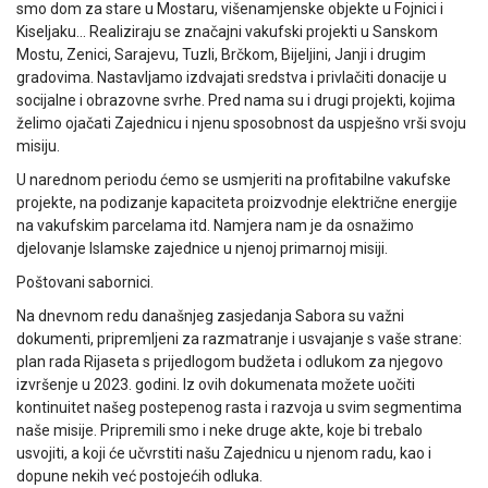
smo dom za stare u Mostaru, višenamjenske objekte u Fojnici i
Kiseljaku… Realiziraju se značajni vakufski projekti u Sanskom
Mostu, Zenici, Sarajevu, Tuzli, Brčkom, Bijeljini, Janji i drugim
gradovima. Nastavljamo izdvajati sredstva i privlačiti donacije u
socijalne i obrazovne svrhe. Pred nama su i drugi projekti, kojima
želimo ojačati Zajednicu i njenu sposobnost da uspješno vrši svoju
misiju.
U narednom periodu ćemo se usmjeriti na profitabilne vakufske
projekte, na podizanje kapaciteta proizvodnje električne energije
na vakufskim parcelama itd. Namjera nam je da osnažimo
djelovanje Islamske zajednice u njenoj primarnoj misiji.
Poštovani sabornici.
Na dnevnom redu današnjeg zasjedanja Sabora su važni
dokumenti, pripremljeni za razmatranje i usvajanje s vaše strane:
plan rada Rijaseta s prijedlogom budžeta i odlukom za njegovo
izvršenje u 2023. godini. Iz ovih dokumenata možete uočiti
kontinuitet našeg postepenog rasta i razvoja u svim segmentima
naše misije. Pripremili smo i neke druge akte, koje bi trebalo
usvojiti, a koji će učvrstiti našu Zajednicu u njenom radu, kao i
dopune nekih već postojećih odluka.