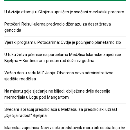
U Azizija džamiji u Glinjima upriličen je svečani mevludski program
Potočari: Reisul-ulema predvodio dženazu za deset žrtava
genocida
Vjerski program u Potočarima: Ovdje je počinjeno planetarno zlo
U toku žetva pšenice na parcelama Medžlisa Islamske zajednice
Bijeljina – Kontinuiran i predan rad duži niz godina
Važan dan u radu MIZ Janja: Otvoreno novo administrativno
sjedište medžlisa
Na mjestu gdje sjećanje ne blijedi: obilježene dvije decenije
memorijala u Logu pod Mangartom
Svečani ispraćaj predškolaca u Mektebu za predškolski uzrast
„Dječija radost“ Bijeljina
Islamska zajednica: Novi visoki predstavnik mora biti osoba koja će