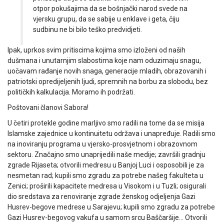
otpor pokušajima da se bošnjački narod svede na
vjersku grupu, da se sabije u enklave i geta, čiju
sudbinu ne bi bilo teško predvidjeti.
Ipak, uprkos svim pritiscima kojima smo izloženi od naših
dušmana i unutarnjim slabostima koje nam oduzimaju snagu,
uočavam rađanje novih snaga, generacije mladih, obrazovanih i
patriotski opredijeljenih ljudi, spremnih na borbu za slobodu, bez
političkih kalkulacija. Moramo ih podržati.
Poštovani članovi Sabora!
U četiri protekle godine marljivo smo radili na tome da se misija
Islamske zajednice u kontinuitetu održava i unapređuje. Radili smo
na inoviranju programa u vjersko-prosvjetnom i obrazovnom
sektoru. Značajno smo unaprijedili naše medije; završili gradnju
zgrade Rijaseta; otvorili medresu u Banjoj Luci i osposobili je za
nesmetan rad; kupili smo zgradu za potrebe našeg fakulteta u
Zenici; proširili kapacitete medresa u Visokom i u Tuzli; osigurali
dio sredstava za renoviranje zgrade ženskog odjeljenja Gazi
Husrev-begove medrese u Sarajevu; kupili smo zgradu za potrebe
Gazi Husrev-begovog vakufa u samom srcu Baščaršije… Otvorili