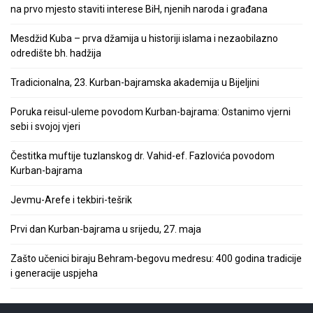
na prvo mjesto staviti interese BiH, njenih naroda i građana
Mesdžid Kuba – prva džamija u historiji islama i nezaobilazno
odredište bh. hadžija
Tradicionalna, 23. Kurban-bajramska akademija u Bijeljini
Poruka reisul-uleme povodom Kurban-bajrama: Ostanimo vjerni
sebi i svojoj vjeri
Čestitka muftije tuzlanskog dr. Vahid-ef. Fazlovića povodom
Kurban-bajrama
Jevmu-Arefe i tekbiri-tešrik
Prvi dan Kurban-bajrama u srijedu, 27. maja
Zašto učenici biraju Behram-begovu medresu: 400 godina tradicije
i generacije uspjeha