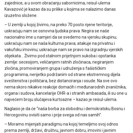
zajednice, a u svom obraćanju sabornicima, reisul-ulema
Kavazović je kazao da su prilike u kojima se nalazimo danas
izuzetno složene.
– U zemlji u kojoj živimo, na preko 70 posto njene teritorije,
uskraćuju nam se osnovna ljudska prava. Negira se naše
nacionalno ime u namjeri da se svedemo na vjersku skupinu;
uskraćuju nam se naša kulturna prava; atakuje na privatnu i
vakufsku imovinu; uskraćuje nam se pravo na izgradnju vjerskih
objekata… Živimo pod stalnom prijetnjom sukoba i opstanka
zemlje: secesijom, veličanjem ratnih zločinaca, negiranjem
zločina, promoviranjem grupa i udruženja s fašističkim
programima, nerijetko podržanim od strane ekstremnog dijela
sveštenstva i političara, bez distanciranja i osude. Na sve ovo
nema skoro nikakve reakcije domaćih i međunarodnih zvaničnika,
organa i sudova, kancelarije OHR-a i stranih ambasada, ili su one u
najvećem broju slučajeva kurtoazne – kazao je reisul-ulema.
Naglasio je da će “naša borba za slobodnu i demokratsku Bosnu i
Hercegovinu ovisiti samo i prije svega od nas samih”.
– Moramo mijenjati paradigmu na kojoj temeljimo svoj odnos
prema zemlji, državi, društvu, javnom dobru, imovini i javnim