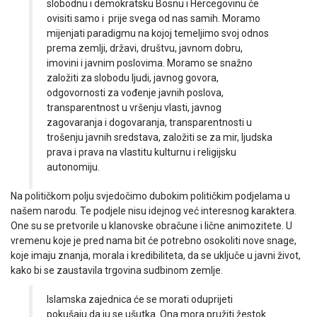
slobodnu i demokratsku Bosnu i Hercegovinu će
ovisiti samo i prije svega od nas samih. Moramo
mijenjati paradigmu na kojoj temeljimo svoj odnos
prema zemlji, državi, društvu, javnom dobru,
imovini i javnim poslovima. Moramo se snažno
založiti za slobodu ljudi, javnog govora,
odgovornosti za vođenje javnih poslova,
transparentnost u vršenju vlasti, javnog
zagovaranja i dogovaranja, transparentnosti u
trošenju javnih sredstava, založiti se za mir, ljudska
prava i prava na vlastitu kulturnu i religijsku
autonomiju.
Na političkom polju svjedočimo dubokim političkim podjelama u
našem narodu. Te podjele nisu idejnog već interesnog karaktera.
One su se pretvorile u klanovske obračune i lične animozitete. U
vremenu koje je pred nama bit će potrebno osokoliti nove snage,
koje imaju znanja, morala i kredibiliteta, da se uključe u javni život,
kako bi se zaustavila trgovina sudbinom zemlje.
Islamska zajednica će se morati oduprijeti
pokušaju da ju se ušutka. Ona mora pružiti žestok