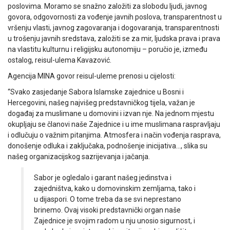
poslovima. Moramo se snažno založiti za slobodu ljudi, javnog
govora, odgovornosti za vođenje javnih poslova, transparentnost u
vršenju vlasti, javnog zagovaranja i dogovaranja, transparentnosti
u trošenju javnih sredstava, založiti se za mir, ljudska prava i prava
na vlastitu kulturnu i religijsku autonomiju – poručio je, između
ostalog, reisul-ulema Kavazović.
Agencija MINA govor reisul-uleme prenosi u cijelosti:
“Svako zasjedanje Sabora Islamske zajednice u Bosni i
Hercegovini, našeg najvišeg predstavničkog tijela, važan je
događaj za muslimane u domovini i izvan nje. Na jednom mjestu
okupljaju se članovi naše Zajednice i u ime muslimana raspravljaju
i odlučuju o važnim pitanjima. Atmosfera i način vođenja rasprava,
donošenje odluka i zaključaka, podnošenje inicijativa…, slika su
našeg organizacijskog sazrijevanja i jačanja.
Sabor je ogledalo i garant našeg jedinstva i
zajedništva, kako u domovinskim zemljama, tako i
u dijaspori. O tome treba da se svi neprestano
brinemo. Ovaj visoki predstavnički organ naše
Zajednice je svojim radom u nju unosio sigurnost, i