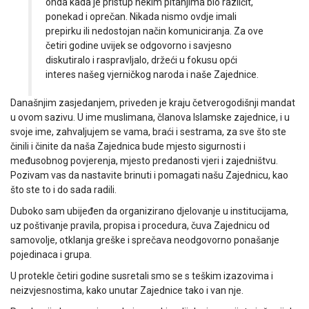
onda kada je pristup nekim pitanjima bio različit,
ponekad i oprečan. Nikada nismo ovdje imali
prepirku ili nedostojan način komuniciranja. Za ove
četiri godine uvijek se odgovorno i savjesno
diskutiralo i raspravljalo, držeći u fokusu opći
interes našeg vjerničkog naroda i naše Zajednice.
Današnjim zasjedanjem, priveden je kraju četverogodišnji mandat
u ovom sazivu. U ime muslimana, članova Islamske zajednice, i u
svoje ime, zahvaljujem se vama, braći i sestrama, za sve što ste
činili i činite da naša Zajednica bude mjesto sigurnosti i
međusobnog povjerenja, mjesto predanosti vjeri i zajedništvu.
Pozivam vas da nastavite brinuti i pomagati našu Zajednicu, kao
što ste to i do sada radili.
Duboko sam ubijeđen da organizirano djelovanje u institucijama,
uz poštivanje pravila, propisa i procedura, čuva Zajednicu od
samovolje, otklanja greške i sprečava neodgovorno ponašanje
pojedinaca i grupa.
U protekle četiri godine susretali smo se s teškim izazovima i
neizvjesnostima, kako unutar Zajednice tako i van nje.