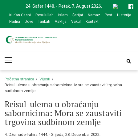
Skip
Skip
24. Safer 1448. - Petak, 7. August 2026.
to
to
Kur'an Časni
Resulullah
Islam
Šerijat
Namaz
Post
Historija
navigation
content
Hadisi
Dove
Tarikati
Vaktija
Vakuf
Kontakt
Medžlis Islamske
Službena web prezentacija
Primary
zajednice Bijeljina
Menu
Početna stranica
Vijesti
Reisul-ulema u obraćanju sabornicima: Mora se zaustaviti trgovina
sudbinom zemlje
Reisul-ulema u obraćanju
sabornicima: Mora se zaustaviti
trgovina sudbinom zemlje
4. Džumade-l-ahira 1444. - Srijeda, 28. Decembar 2022.