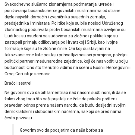
Svakodnevno slušamo zlonamjerna podmetanja, uvrede i
ponižavanja bosanskohercegovačkih muslimanima od strane
dijela najviših domaćih i zvaničnika susjednih zemalja,
predsjednika i ministara. Politike koje su bile nosioci Udruženog
zločinačkog poduhvata protiv bosanskih muslimana oživljene su.
Ljudi koji su osuđeni na sudovima za zločine i politike koje su
zastupali primaju odlikovanja po Hrvatskoj i Srbiji, kao i vojne
formacije koje su te zločine činile. Oni koji su stavljani na
takozvane crne liste postaju prihvatljivi nosioci promjena, poželjni
politički partneri međunarodne zajednice, koji će nas voditi u bolju
budućnost. Ono što trenutno vidimo na sceni u Bosni i Hercegovini i
Crnoj Gori isti je scenario.
Braćo i sestre!
Ne govorim ovo da bih lamentirao nad našom sudbinom, ili da se
žalim zbog toga što naši prijatelji ne žele da pokažu pošten i
pravedan odnos prema našem narodu, da budu dosljedni svojim
demokratskim i slobodarskim načelima, na koja se pred nama
često pozivaju.
Govorim ovo da podsjetim da naša borba za