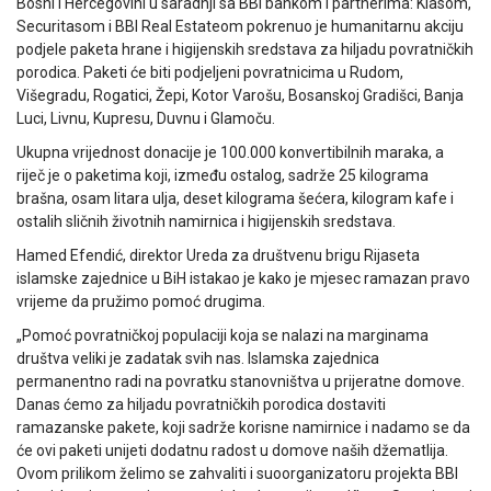
Bosni i Hercegovini u saradnji sa BBI bankom i partnerima: Klasom,
Securitasom i BBI Real Estateom pokrenuo je humanitarnu akciju
podjele paketa hrane i higijenskih sredstava za hiljadu povratničkih
porodica. Paketi će biti podjeljeni povratnicima u Rudom,
Višegradu, Rogatici, Žepi, Kotor Varošu, Bosanskoj Gradišci, Banja
Luci, Livnu, Kupresu, Duvnu i Glamoču.
Ukupna vrijednost donacije je 100.000 konvertibilnih maraka, a
riječ je o paketima koji, između ostalog, sadrže 25 kilograma
brašna, osam litara ulja, deset kilograma šećera, kilogram kafe i
ostalih sličnih životnih namirnica i higijenskih sredstava.
Hamed Efendić, direktor Ureda za društvenu brigu Rijaseta
islamske zajednice u BiH istakao je kako je mjesec ramazan pravo
vrijeme da pružimo pomoć drugima.
„Pomoć povratničkoj populaciji koja se nalazi na marginama
društva veliki je zadatak svih nas. Islamska zajednica
permanentno radi na povratku stanovništva u prijeratne domove.
Danas ćemo za hiljadu povratničkih porodica dostaviti
ramazanske pakete, koji sadrže korisne namirnice i nadamo se da
će ovi paketi unijeti dodatnu radost u domove naših džematlija.
Ovom prilikom želimo se zahvaliti i suoorganizatoru projekta BBI