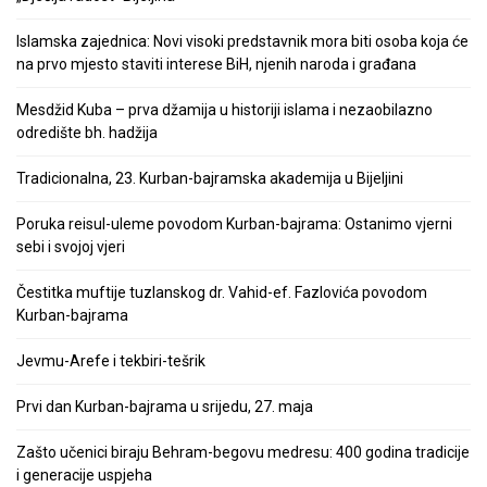
Islamska zajednica: Novi visoki predstavnik mora biti osoba koja će
na prvo mjesto staviti interese BiH, njenih naroda i građana
Mesdžid Kuba – prva džamija u historiji islama i nezaobilazno
odredište bh. hadžija
Tradicionalna, 23. Kurban-bajramska akademija u Bijeljini
Poruka reisul-uleme povodom Kurban-bajrama: Ostanimo vjerni
sebi i svojoj vjeri
Čestitka muftije tuzlanskog dr. Vahid-ef. Fazlovića povodom
Kurban-bajrama
Jevmu-Arefe i tekbiri-tešrik
Prvi dan Kurban-bajrama u srijedu, 27. maja
Zašto učenici biraju Behram-begovu medresu: 400 godina tradicije
i generacije uspjeha