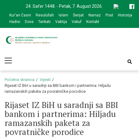
Skip
Skip
24. Safer 1448. - Petak, 7. August 2026.
to
to
Kur'an Časni
Resulullah
Islam
Šerijat
Namaz
Post
Historija
navigation
content
Hadisi
Dove
Tarikati
Vaktija
Vakuf
Kontakt
Medžlis Islamske
Službena web prezentacija
Primary
zajednice Bijeljina
Menu
Početna stranica
Vijesti
Rijaset IZ BiH u saradnji sa BBI bankom i partnerima: Hiljadu
ramazanskih paketa za povratničke porodice
Rijaset IZ BiH u saradnji sa BBI
bankom i partnerima: Hiljadu
ramazanskih paketa za
povratničke porodice