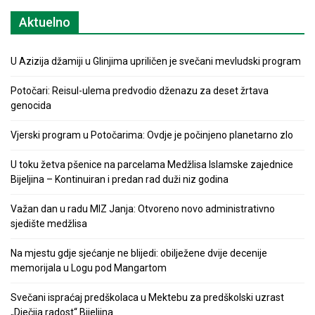
Aktuelno
U Azizija džamiji u Glinjima upriličen je svečani mevludski program
Potočari: Reisul-ulema predvodio dženazu za deset žrtava
genocida
Vjerski program u Potočarima: Ovdje je počinjeno planetarno zlo
U toku žetva pšenice na parcelama Medžlisa Islamske zajednice
Bijeljina – Kontinuiran i predan rad duži niz godina
Važan dan u radu MIZ Janja: Otvoreno novo administrativno
sjedište medžlisa
Na mjestu gdje sjećanje ne blijedi: obilježene dvije decenije
memorijala u Logu pod Mangartom
Svečani ispraćaj predškolaca u Mektebu za predškolski uzrast
„Dječija radost“ Bijeljina