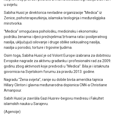
u svijetu.
Sabiha Husić je direktorica nevladine organizacije “Medica“ iz
Zenice, psihoterapeutkinja, islamska teologinja i međureligijska
mirotvorka.
“Medica“ omogućava psihološku, medicinsku i ekonomsku
podršku ženama i djeci preživjelima/žrtvama rata i poslijeratnog
nasilja, uključujući silovanje i druge oblike seksualnog nasilja,
nasilja u porodici, torture i trgovine ljudima.
Osim toga, Sabiha Husić je od Volont Europe izabrana za dobitnicu
Evropske nagrade za aktivnu građanku i profesionalni rad za 2009.
godinu zbog aktivnosti koje predvodi u “Medica”. Bila je i istaknuta
govornica na Svjetskom forumu za pravdu 2013. godine.
Nagradu “Žena svijeta”, ranije su dobile bivša američka tajnica
Hillary Clinton i glavna međunarodna dopisnica CNN-a Christiane
Amanpour.
Sabih Husić je završila Gazi Husrev-begovu medresu i Fakultet
islamskih nauka u Sarajevu.
(Agencije)