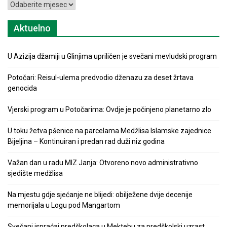
Arhiva
Aktuelno
U Azizija džamiji u Glinjima upriličen je svečani mevludski program
Potočari: Reisul-ulema predvodio dženazu za deset žrtava
genocida
Vjerski program u Potočarima: Ovdje je počinjeno planetarno zlo
U toku žetva pšenice na parcelama Medžlisa Islamske zajednice
Bijeljina – Kontinuiran i predan rad duži niz godina
Važan dan u radu MIZ Janja: Otvoreno novo administrativno
sjedište medžlisa
Na mjestu gdje sjećanje ne blijedi: obilježene dvije decenije
memorijala u Logu pod Mangartom
Svečani ispraćaj predškolaca u Mektebu za predškolski uzrast