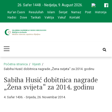
Skip
Skip
26. Safer 1448. - Nedjelja, 9. August 2026.
to
to
Kur'an Časni
Resulullah
Islam
Šerijat
Namaz
Post
Historija
navigation
content
Hadisi
Dove
Tarikati
Vaktija
Vakuf
Kontakt
Medžlis Islamske
Službena web prezentacija
Primary
zajednice Bijeljina
Menu
Početna stranica
Vijesti
Sabiha Husić dobitnica nagrade „Žena svijeta“ za 2014. godinu
Sabiha Husić dobitnica nagrade
„Žena svijeta“ za 2014. godinu
4. Safer 1436. - Srijeda, 26. Novembar 2014.