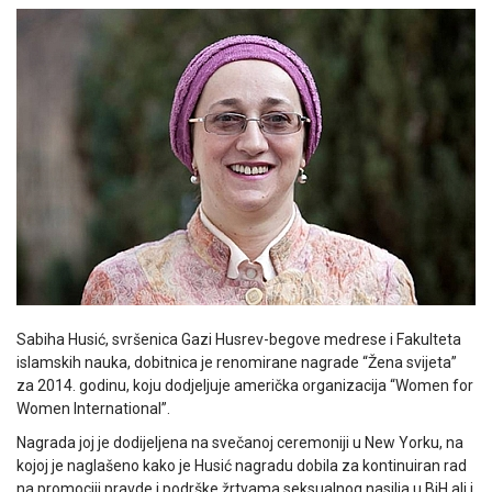
Sabiha Husić, svršenica Gazi Husrev-begove medrese i Fakulteta
islamskih nauka, dobitnica je renomirane nagrade “Žena svijeta”
za 2014. godinu, koju dodjeljuje američka organizacija “Women for
Women International”.
Nagrada joj je dodijeljena na svečanoj ceremoniji u New Yorku, na
kojoj je naglašeno kako je Husić nagradu dobila za kontinuiran rad
na promociji pravde i podrške žrtvama seksualnog nasilja u BiH ali i