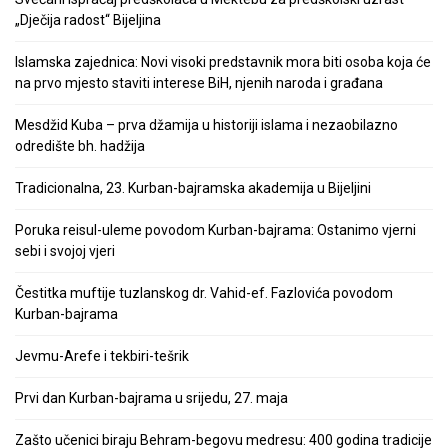
„Dječija radost“ Bijeljina
Islamska zajednica: Novi visoki predstavnik mora biti osoba koja će
na prvo mjesto staviti interese BiH, njenih naroda i građana
Mesdžid Kuba – prva džamija u historiji islama i nezaobilazno
odredište bh. hadžija
Tradicionalna, 23. Kurban-bajramska akademija u Bijeljini
Poruka reisul-uleme povodom Kurban-bajrama: Ostanimo vjerni
sebi i svojoj vjeri
Čestitka muftije tuzlanskog dr. Vahid-ef. Fazlovića povodom
Kurban-bajrama
Jevmu-Arefe i tekbiri-tešrik
Prvi dan Kurban-bajrama u srijedu, 27. maja
Zašto učenici biraju Behram-begovu medresu: 400 godina tradicije