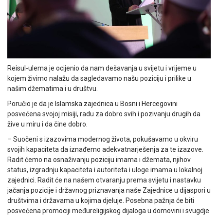
Reisul-ulema je ocijenio da nam dešavanja u svijetu i vrijeme u
kojem živimo nalažu da sagledavamo našu poziciju i prilike u
našim džematima i u društvu.
Poručio je da je Islamska zajednica u Bosni i Hercegovini
posvećena svojoj misiji, radu za dobro svih i pozivanju drugih da
žive u miru i da čine dobro.
– Suočeni s izazovima modernog života, pokušavamo u okviru
svojih kapaciteta da iznađemo adekvatnarješenja za te izazove.
Radit ćemo na osnaživanju poziciju imama i džemata, njihov
status, izgradnju kapaciteta i autoriteta i uloge imama u lokalnoj
zajednici. Radit će na našem otvaranju prema svijetu i nastavku
jačanja pozicije i državnog priznavanja naše Zajednice u dijaspori u
društvima i državama u kojima djeluje. Posebna pažnja će biti
posvećena promociji međureligijskog dijaloga u domovini i svugdje