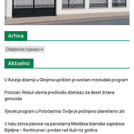
Arhiva
Arhiva
Aktuelno
U Azizija džamiji u Glinjima upriličen je svečani mevludski program
Potočari: Reisul-ulema predvodio dženazu za deset žrtava
genocida
Vjerski program u Potočarima: Ovdje je počinjeno planetarno zlo
U toku žetva pšenice na parcelama Medžlisa Islamske zajednice
Bijeljina – Kontinuiran i predan rad duži niz godina