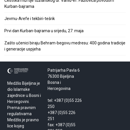
Čestitka muftije tuzlanskog dr. Vahid-ef. Fazlovića povodom
Kurban-bajrama
Jevmu-Arefe i tekbiri-tešrik
Prvi dan Kurban-bajrama u srijedu, 27. maja
Zašto učenici biraju Behram-begovu medresu: 400 godina tradicije
i generacije uspjeha
Patrijarha Pavla 6
76300 Bijeljina
Bosna i
Medžlis Bijeljina je
Hercegovina
dio Islamske
zajednice u Bosni i
tel: +387 (0)55 226
Hercegovini.
250
Prema pravnim
+387 (0)55 226
regulativama
251
Medžlis je pravno
fax: +387 (0)55
lice kojeg