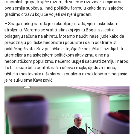
i socijalnih grupa, koji će razumjeti vrijeme i izazove s kojima se
ova zemlja suočava, i naći političku formulu kako da svi zajedno
gradimo državu koju će voljeti svi njeni građani.
– Snaga našeg naroda je u okupljanju, radu, vjeri i asketskom
strpljenju. Moramo se vratiti istinskoj vjeri u Boga i svijesti o
polaganju računa na ahiretu. Moramo naučiti naše ljude kako da
prepoznaju političke hedoniste i populiste i da ih odstrane iz
političkog života. Bez političke elite, čija će politička filozofija biti
utemeljena na asketskom političkom aktivizmu, a ne na
hedonističkom populizmu, nećemo uspjeti sačuvati zemlju i narod.
To bi trebao biti zadatak naših očeva i majki, djedova i nena,
učitelja i nastavnika u školama i mualima u mektebima – naglasio
je reisul-ulema Kavazović.