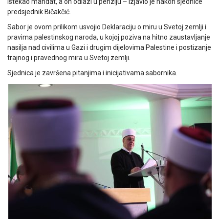
istekao mandat, a on odlazi u penziju – izjavio je nakon sjednice
predsjednik Bičakčić.
Sabor je ovom prilikom usvojio Deklaraciju o miru u Svetoj zemlji i
pravima palestinskog naroda, u kojoj poziva na hitno zaustavljanje
nasilja nad civilima u Gazi i drugim dijelovima Palestine i postizanje
trajnog i pravednog mira u Svetoj zemlji.
Sjednica je završena pitanjima i inicijativama sabornika.