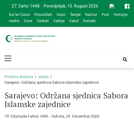
Skip
Skip
27. Safer 1448. - Ponedjeljak, 10. August 2026.
to
to
Kur'an Časni
Resulullah
Islam
Šerijat
Namaz
Post
Historija
navigation
content
Hadisi
Dove
Tarikati
Vaktija
Vakuf
Kontakt
Medžlis Islamske
Službena web prezentacija
Primary
zajednice Bijeljina
Menu
Početna stranica
Vijesti
Sarajevo: Održana sjednica Sabora Islamske zajednice
Sarajevo: Održana sjednica Sabora
Islamske zajednice
10. Džumade-l-ahira 1445. - Subota, 23. Decembar 2023.