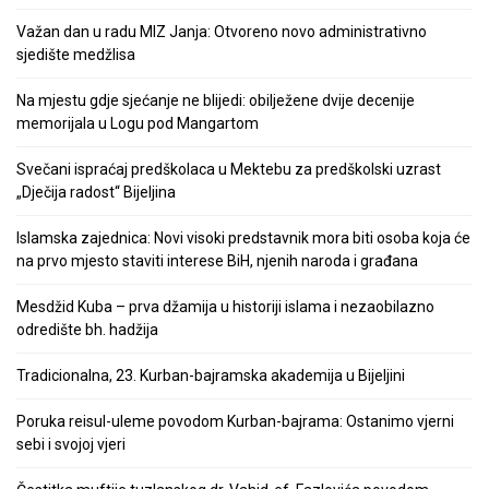
Važan dan u radu MIZ Janja: Otvoreno novo administrativno
sjedište medžlisa
Na mjestu gdje sjećanje ne blijedi: obilježene dvije decenije
memorijala u Logu pod Mangartom
Svečani ispraćaj predškolaca u Mektebu za predškolski uzrast
„Dječija radost“ Bijeljina
Islamska zajednica: Novi visoki predstavnik mora biti osoba koja će
na prvo mjesto staviti interese BiH, njenih naroda i građana
Mesdžid Kuba – prva džamija u historiji islama i nezaobilazno
odredište bh. hadžija
Tradicionalna, 23. Kurban-bajramska akademija u Bijeljini
Poruka reisul-uleme povodom Kurban-bajrama: Ostanimo vjerni
sebi i svojoj vjeri