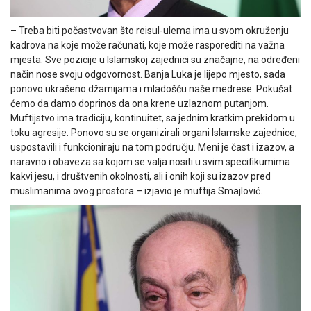
– Treba biti počastvovan što reisul-ulema ima u svom okruženju
kadrova na koje može računati, koje može rasporediti na važna
mjesta. Sve pozicije u Islamskoj zajednici su značajne, na određeni
način nose svoju odgovornost. Banja Luka je lijepo mjesto, sada
ponovo ukrašeno džamijama i mladošću naše medrese. Pokušat
ćemo da damo doprinos da ona krene uzlaznom putanjom.
Muftijstvo ima tradiciju, kontinuitet, sa jednim kratkim prekidom u
toku agresije. Ponovo su se organizirali organi Islamske zajednice,
uspostavili i funkcioniraju na tom području. Meni je čast i izazov, a
naravno i obaveza sa kojom se valja nositi u svim specifikumima
kakvi jesu, i društvenih okolnosti, ali i onih koji su izazov pred
muslimanima ovog prostora – izjavio je muftija Smajlović.