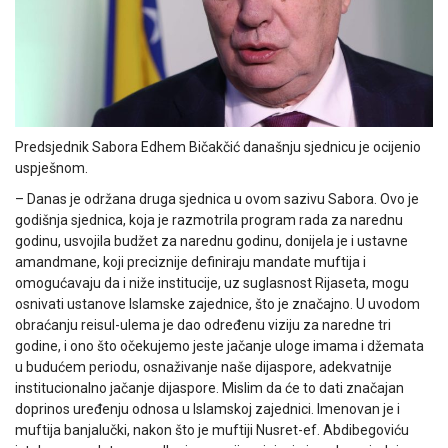
Predsjednik Sabora Edhem Bičakčić današnju sjednicu je ocijenio
uspješnom.
– Danas je održana druga sjednica u ovom sazivu Sabora. Ovo je
godišnja sjednica, koja je razmotrila program rada za narednu
godinu, usvojila budžet za narednu godinu, donijela je i ustavne
amandmane, koji preciznije definiraju mandate muftija i
omogućavaju da i niže institucije, uz suglasnost Rijaseta, mogu
osnivati ustanove Islamske zajednice, što je značajno. U uvodom
obraćanju reisul-ulema je dao određenu viziju za naredne tri
godine, i ono što očekujemo jeste jačanje uloge imama i džemata
u budućem periodu, osnaživanje naše dijaspore, adekvatnije
institucionalno jačanje dijaspore. Mislim da će to dati značajan
doprinos uređenju odnosa u Islamskoj zajednici. Imenovan je i
muftija banjalučki, nakon što je muftiji Nusret-ef. Abdibegoviću